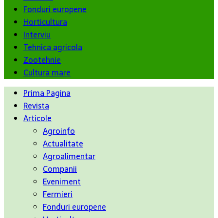
Fonduri europene
Horticultura
Interviu
Tehnica agricola
Zootehnie
Cultura mare
Prima Pagina
Revista
Articole
Agroinfo
Actualitate
Agroalimentar
Companii
Eveniment
Fermieri
Fonduri europene