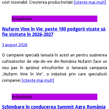
cost rezonabil. Creșterea productivității
[citește mai mult]
Actualitate
Nufarm Vine în Vie: peste 180 podgorii vizate să
fie vizitate în 2026-2027
3 august 2026
O campanie specială lansată în acest an pentru susținerea
cultivatorilor de viță-de-vie din România Nufarm face un
nou pas în sprijinul viticultorilor și lansează campania
„Nufarm Vine în Vie”, o inițiativă prin care specialiștii
companiei
[citește mai mult]
Actualitate
Schimbare în conducerea Summit Agro România