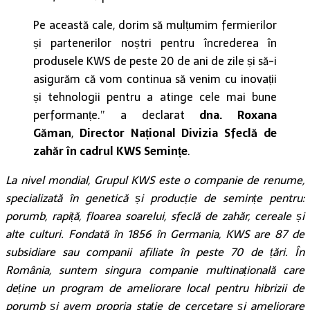
Pe această cale, dorim să mulțumim fermierilor
și partenerilor noștri pentru încrederea în
produsele KWS de peste 20 de ani de zile și să-i
asigurăm că vom continua să venim cu inovații
și tehnologii pentru a atinge cele mai bune
performanțe.” a declarat
dna.
Roxana
G
ăman
,
Director Național Divizia Sfeclă de
zahăr în cadrul KWS Semințe
.
La nivel mondial, Grupul KWS este o companie de renume,
specializată în genetică și producție de semințe pentru:
porumb, rapiță, floarea soarelui, sfeclă de zahăr, cereale și
alte culturi.
Fondată în 1856 în Germania, KWS are 87 de
subsidiare sau companii afiliate în peste 70 de țări.
În
România, suntem singura companie multinațională care
deține un program de ameliorare local pentru hibrizii de
porumb și avem propria stație de cercetare și ameliorare