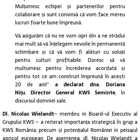
Mulțumesc echipei și partenerilor pentru
colaborare și sunt convinsă că vom face mereu
lucruri foarte bune împreună.
Vă asigurăm că nu ne vom opri din a ne strădui
mai mult să vă înțelegem nevoile în permanentă
schimbare și că vă vom fi alături cu soluții
pentru culturi profitabile. Doresc să vă
multumesc pentru încrederea acordată și
pentru tot ce am construit împreună în acești
20 de ani!”
a declarat dna. Doriana
Nițu
,
Director General KWS Seminte
, în
discursul domniei sale.
Dl. Nicolas Wielandt
– membru in Board-ul Executiv al
Grupului KWS – a reiterat importanța strategică în grup a
KWS România, precum și potențialul României in peisajul
agricol european. De asemenea, dl. Nicolas Wielandt a