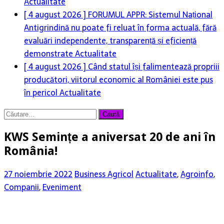
Actualitate
[ 4 august 2026 ]
FORUMUL APPR: Sistemul Național
Antigrindină nu poate fi reluat în forma actuală, fără
evaluări independente, transparență și eficiență
demonstrate
Actualitate
[ 4 august 2026 ]
Când statul își falimentează propriii
producători, viitorul economic al României este pus
în pericol
Actualitate
Caută
după:
KWS Semințe a aniversat 20 de ani în
România!
27 noiembrie 2022
Business Agricol
Actualitate
,
Agroinfo
,
Companii
,
Eveniment