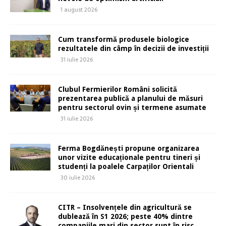
1 august 2026
Cum transformă produsele biologice
rezultatele din câmp în decizii de investiții
31 iulie 2026
Clubul Fermierilor Români solicită
prezentarea publică a planului de măsuri
pentru sectorul ovin și termene asumate
31 iulie 2026
Ferma Bogdănești propune organizarea
unor vizite educaționale pentru tineri și
studenți la poalele Carpaților Orientali
30 iulie 2026
CITR – Insolvențele din agricultură se
dublează în S1 2026; peste 40% dintre
companiile mari din sector sunt în risc