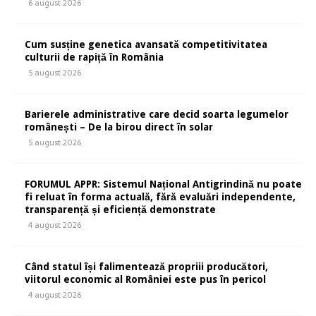
6 august 2026
Cum susține genetica avansată competitivitatea
culturii de rapiță în România
5 august 2026
Barierele administrative care decid soarta legumelor
românești – De la birou direct în solar
5 august 2026
FORUMUL APPR: Sistemul Național Antigrindină nu poate
fi reluat în forma actuală, fără evaluări independente,
transparență și eficiență demonstrate
4 august 2026
Când statul își falimentează propriii producători,
viitorul economic al României este pus în pericol
4 august 2026