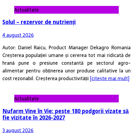
Actualitate
Solul – rezervor de nutrienți
4 august 2026
Autor: Daniel Raicu, Product Manager Dekagro Romania
Creșterea populației umane și cererea tot mai ridicată de
hrană pune o presiune constantă pe sectorul agro-
alimentar pentru obținerea unor produse calitative la un
cost rezonabil. Creșterea productivității
[citește mai mult]
Actualitate
Nufarm Vine în Vie: peste 180 podgorii vizate să
fie vizitate în 2026-2027
3 august 2026