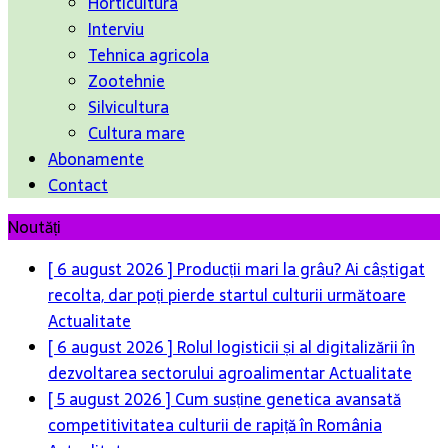
Horticultura
Interviu
Tehnica agricola
Zootehnie
Silvicultura
Cultura mare
Abonamente
Contact
Noutăți
[ 6 august 2026 ]
Producții mari la grâu? Ai câștigat
recolta, dar poți pierde startul culturii următoare
Actualitate
[ 6 august 2026 ]
Rolul logisticii și al digitalizării în
dezvoltarea sectorului agroalimentar
Actualitate
[ 5 august 2026 ]
Cum susține genetica avansată
competitivitatea culturii de rapiță în România