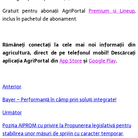
Gratuit pentru abonații AgriPortal
Premium și Lineup
,
inclus în pachetul de abonament.
Rămâneți conectați la cele mai noi informații din
agricultură, direct de pe telefonul mobil! Descărcați
aplicația AgriPortal din
App Store
și
Google Play
.
Anterior
Bayer – Performanță în câmp prin soluții integrate!
Următor
Poziția AIPROM cu privire la Propunerea legislativă pentru
stabilirea unor măsuri de sprijin cu caracter temporar,