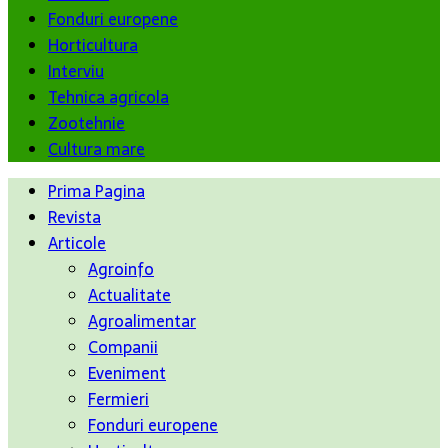
Fonduri europene
Horticultura
Interviu
Tehnica agricola
Zootehnie
Cultura mare
Prima Pagina
Revista
Articole
Agroinfo
Actualitate
Agroalimentar
Companii
Eveniment
Fermieri
Fonduri europene