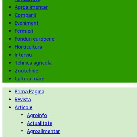
Agroalimentar
Companii
Eveniment
Fermieri
Fonduri europene
Horticultura
Interviu
Tehnica agricola
Zootehnie
Cultura mare
Prima Pagina
Revista
Articole
Agroinfo
Actualitate
Agroalimentar