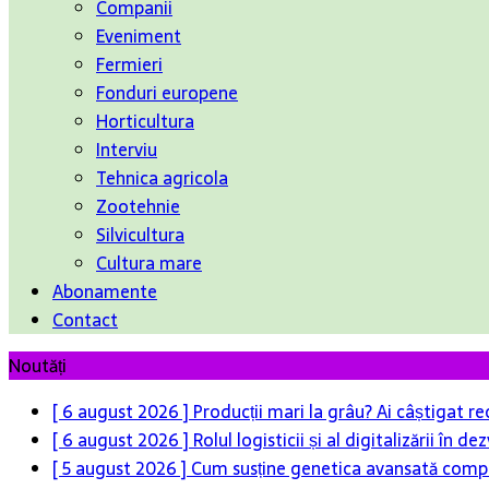
Companii
Eveniment
Fermieri
Fonduri europene
Horticultura
Interviu
Tehnica agricola
Zootehnie
Silvicultura
Cultura mare
Abonamente
Contact
Noutăți
[ 6 august 2026 ]
Producții mari la grâu? Ai câștigat re
[ 6 august 2026 ]
Rolul logisticii și al digitalizării în
[ 5 august 2026 ]
Cum susține genetica avansată compet