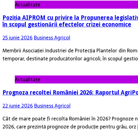
Actualitate
Poziția AIPROM cu privire la Propunerea legislati
în scopul gestionării efectelor crizei economice
25 iunie 2026
Business Agricol
Membrii Asociației Industriei de Protecția Plantelor din Româ
temporar, destinate producătorilor agricoli, în scopul gesti
Actualitate
Prognoza recoltei României 2026: Raportul AgriPo
22 iunie 2026
Business Agricol
Cât de mare poate fi recolta României în 2026? Prognoze naț
2026, care prezintă prognoze de producție pentru grâu, orz