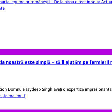
oarta legumelor românești – De la birou direct în solar
Actua
ate
a noastră este simplă – să îi ajutăm pe fermierii r
ion Domnule Jaydeep Singh aveți o expertiză impresionantă c
tește mai mult]