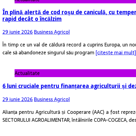
În plină alertă de cod roșu de caniculă, cu temper
rapid decât o încălzim
29 iunie 2026
Business Agricol
În timp ce un val de căldură record a cuprins Europa, un no
cale să abandoneze singurul său program
[citește mai mult]
Actualitate
6 luni cruciale pentru finanțarea agriculturii și de
29 iunie 2026
Business Agricol
Alianța pentru Agricultură și Cooperare (AAC) a fost r
SECTORULUI AGROALIMENTAR, întâlnirile COPA-COGECA, desfăș