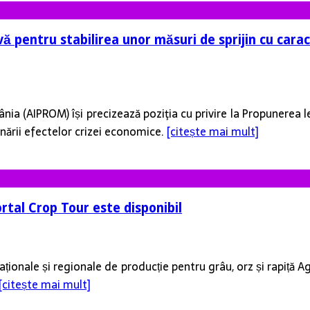
vă pentru stabilirea unor măsuri de sprijin cu cara
nia (AIPROM) își precizează poziţia cu privire la Propunerea le
onării efectelor crizei economice.
[citește mai mult]
rtal Crop Tour este disponibil
ionale și regionale de producție pentru grâu, orz și rapiță 
[citește mai mult]