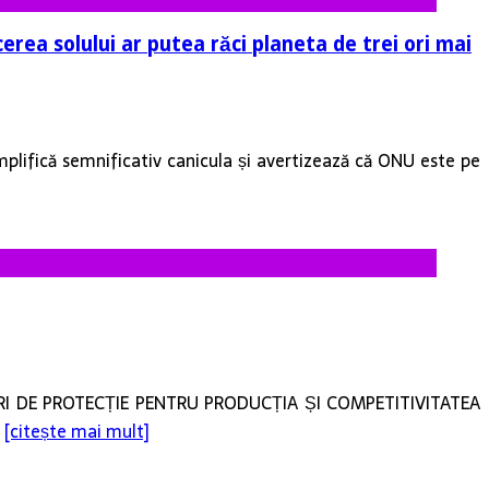
erea solului ar putea răci planeta de trei ori mai
mplifică semnificativ canicula și avertizează că ONU este pe
ĂSURI DE PROTECȚIE PENTRU PRODUCȚIA ȘI COMPETITIVITATEA
l
[citește mai mult]