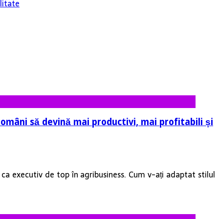
litate
omâni să devină mai productivi, mai profitabili și
a executiv de top în agribusiness. Cum v-ați adaptat stilul