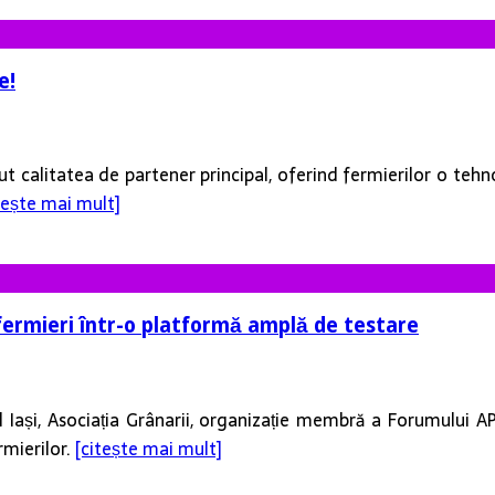
e!
ut calitatea de partener principal, oferind fermierilor o teh
tește mai mult]
fermieri într-o platformă amplă de testare
ul Iași, Asociația Grânarii, organizație membră a Forumului A
mierilor.
[citește mai mult]