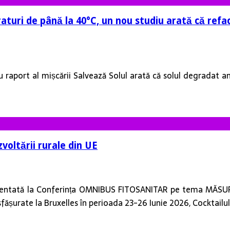
aturi de până la 40°C, un nou studiu arată că refac
u raport al mișcării Salvează Solul arată că solul degradat a
zvoltării rurale din UE
eprezentată la Conferința OMNIBUS FITOSANITAR pe tema M
urate la Bruxelles în perioada 23-26 Iunie 2026, Cocktailu