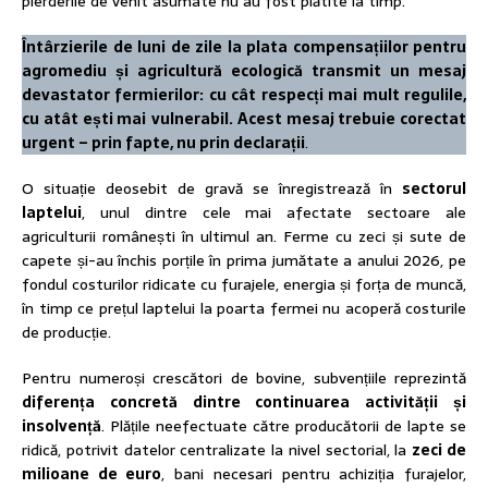
pierderile de venit asumate nu au fost plătite la timp.
Întârzierile de luni de zile la plata compensațiilor pentru
agromediu și agricultură ecologică transmit un mesaj
devastator fermierilor: cu cât respecți mai mult regulile,
cu atât ești mai
vulnerabil. Acest mesaj trebuie corectat
urgent – prin fapte, nu prin declarații
.
O situație deosebit de gravă se înregistrează în
sectorul
laptelui
, unul dintre cele mai afectate sectoare ale
agriculturii românești în ultimul an. Ferme cu zeci și sute de
capete și-au închis porțile în prima jumătate a anului 2026, pe
fondul costurilor ridicate cu furajele, energia și forța de muncă,
în timp ce prețul laptelui la poarta fermei nu acoperă costurile
de producție.
Pentru numeroși crescători de bovine, subvențiile reprezintă
diferența concretă dintre continuarea activității și
insolvență
. Plățile neefectuate către producătorii de lapte se
ridică, potrivit datelor centralizate la nivel sectorial, la
zeci de
milioane de euro
, bani necesari pentru achiziția furajelor,