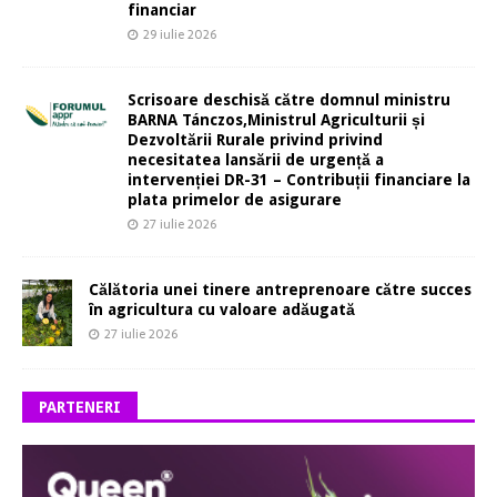
financiar
29 iulie 2026
Scrisoare deschisă către domnul ministru
BARNA Tánczos,Ministrul Agriculturii și
Dezvoltării Rurale privind privind
necesitatea lansării de urgență a
intervenției DR-31 – Contribuții financiare la
plata primelor de asigurare
27 iulie 2026
Călătoria unei tinere antreprenoare către succes
în agricultura cu valoare adăugată
27 iulie 2026
PARTENERI