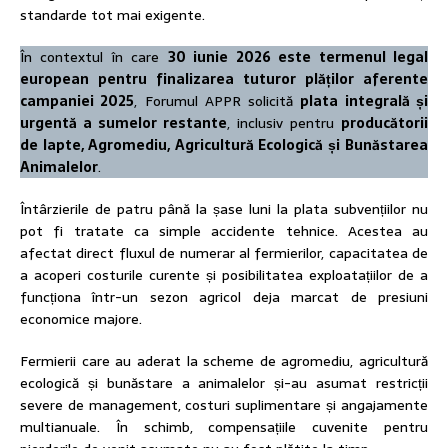
standarde tot mai exigente.
În contextul în care
30 iunie 2026 este termenul legal
european pentru finalizarea tuturor plăților aferente
campaniei 2025
, Forumul APPR solicită
plata integrală și
urgentă a sumelor restante
, inclusiv pentru
producătorii
de lapte, Agromediu, Agricultură Ecologică și
Bunăstarea
Animalelor
.
Întârzierile de patru până la șase luni la plata subvențiilor nu
pot fi tratate ca simple accidente tehnice. Acestea au
afectat direct fluxul de numerar al fermierilor, capacitatea de
a acoperi costurile curente și posibilitatea exploatațiilor de a
funcționa într-un sezon agricol deja marcat de presiuni
economice majore.
Fermierii care au aderat la scheme de agromediu, agricultură
ecologică și bunăstare a animalelor și-au asumat restricții
severe de management, costuri suplimentare și angajamente
multianuale. În schimb, compensațiile cuvenite pentru