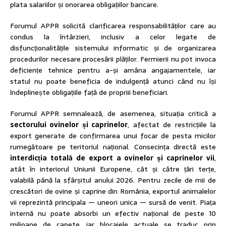
plata salariilor și onorarea obligațiilor bancare.
Forumul APPR solicită clarificarea responsabilităților care au
condus la întârzieri, inclusiv a celor legate de
disfuncționalitățile sistemului informatic și de organizarea
procedurilor necesare procesării plăților. Fermierii nu pot invoca
deficiențe tehnice pentru a-și amâna angajamentele, iar
statul nu poate beneficia de indulgență atunci când nu își
îndeplinește obligațiile față de propriii beneficiari.
Forumul APPR semnalează, de asemenea, situația critică a
sectorului ovinelor și caprinelor
, afectat de restricțiile la
export generate de confirmarea unui focar de pesta micilor
rumegătoare pe teritoriul național. Consecința directă este
interdicția totală de export a ovinelor și caprinelor vii
,
atât în interiorul Uniunii Europene, cât și către țări terțe,
valabilă până la sfârșitul anului 2026. Pentru zecile de mii de
crescători de ovine și caprine din România, exportul animalelor
vii reprezintă principala — uneori unica — sursă de venit. Piața
internă nu poate absorbi un efectiv național de peste 10
milioane de capete, iar blocajele actuale se traduc prin