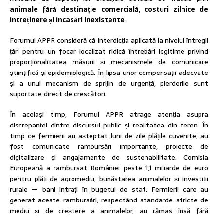
animale fără destinație comercială, costuri zilnice de
întreținere și încasări inexistente
.
Forumul APPR consideră că interdicția aplicată la nivelul întregii
țări pentru un focar localizat ridică întrebări legitime privind
proporționalitatea măsurii și mecanismele de comunicare
științifică și epidemiologică. În lipsa unor compensații adecvate
și a unui mecanism de sprijin de urgență, pierderile sunt
suportate direct de crescători.
În același timp, Forumul APPR atrage atenția asupra
discrepanței dintre discursul public și realitatea din teren. În
timp ce fermierii au așteptat luni de zile plățile cuvenite, au
fost comunicate rambursări importante, proiecte de
digitalizare și angajamente de sustenabilitate. Comisia
Europeană a rambursat României peste 1,1 miliarde de euro
pentru plăți de agromediu, bunăstarea animalelor și investiții
rurale — bani intrați în bugetul de stat. Fermierii care au
generat aceste rambursări, respectând standarde stricte de
mediu și de creștere a animalelor, au rămas însă fără