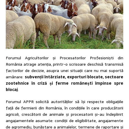
Forumul Agricultorilor și Procesatorilor Profesioniști din
România atrage atenția, printr-o scrisoare deschisă transmisă
factorilor de decizie, asupra unei situații care nu mai suportă
amânare:
subvenții întârziate, exporturi blocate, sectoare
zootehnice în criză și ferme românești împinse spre
blocaj
.
Forumul APPR solicită autorităților să își respecte obligațiile
față de fermierii din România, în condițiile în care producătorii
agricoli, crescătorii de animale și procesatorii și-au îndeplinit
angajamentele asumate: condiții de eligibilitate, angajamente
de agromediu, bunăstare a animalelor, termene de raportare și