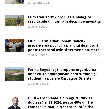
1 august 2026
Cum transformă produsele biologice
rezultatele din câmp în decizii de investiții
31 iulie 2026
Clubul Fermierilor Români solicită
prezentarea publică a planului de măsuri
pentru sectorul ovin și termene asumate
31 iulie 2026
Ferma Bogdănești propune organizarea
unor vizite educaționale pentru tineri și
studenți la poalele Carpaților Orientali
30 iulie 2026
CITR – Insolvențele din agricultură se
dublează în S1 2026; peste 40% dintre
companiile mari din sector sunt în risc