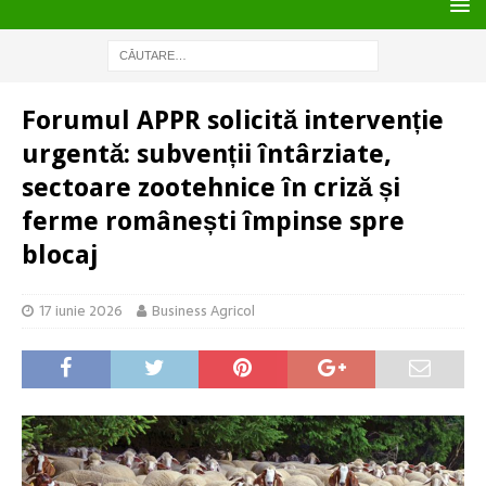
Forumul APPR solicită intervenție
urgentă: subvenții întârziate,
sectoare zootehnice în criză și
ferme românești împinse spre
blocaj
17 iunie 2026
Business Agricol