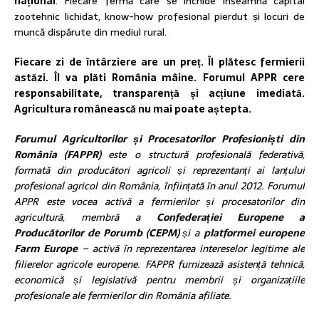
național
. Fiecare fermă care se închide înseamnă capital
zootehnic lichidat, know-how profesional pierdut și locuri de
muncă dispărute din mediul rural.
Fiecare zi de întârziere are un preț. Îl plătesc fermierii
astăzi. Îl va plăti România mâine.
Forumul APPR cere
responsabilitate, transparență și acțiune imediată.
Agricultura românească nu mai poate aștepta.
Forumul Agricultorilor și Procesatorilor Profesioniști din
România (FAPPR)
este o structură profesională federativă,
formată din producători agricoli și reprezentanți ai lanțului
profesional agricol din România, înființată în anul 2012. Forumul
APPR este vocea activă a fermierilor și procesatorilor din
agricultură, membră a
Confederației Europene a
Producătorilor de Porumb (CEPM)
și a
platformei europene
Farm Europe
– activă în reprezentarea intereselor legitime ale
filierelor agricole europene. FAPPR furnizează asistență tehnică,
economică și legislativă pentru membrii și organizațiile
profesionale ale fermierilor din România afiliate.