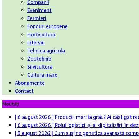
Companii
Eveniment
Fermieri
Fonduri europene
Horticultura
Interviu
Tehnica agricola
Zootehnie
Silvicultura
Cultura mare
Abonamente
Contact
Noutăți
[ 6 august 2026 ]
Producții mari la grâu? Ai câștigat re
[ 6 august 2026 ]
Rolul logisticii și al digitalizării în
[ 5 august 2026 ]
Cum susține genetica avansată compet