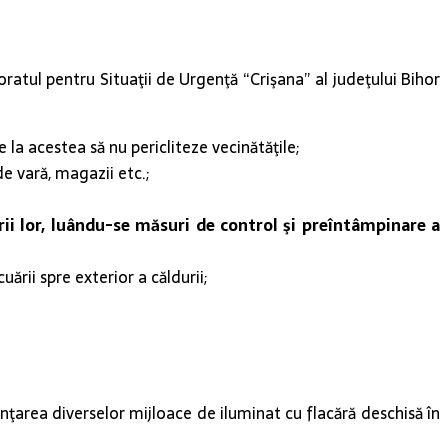
ratul pentru Situaţii de Urgenţă “Crişana” al judeţului Bihor
la acestea să nu pericliteze vecinătăţile;
de vară, magazii etc.;
urii lor, luându-se măsuri de control şi preîntâmpinare a
ării spre exterior a căldurii;
inţarea diverselor mijloace de iluminat cu flacără deschisă în