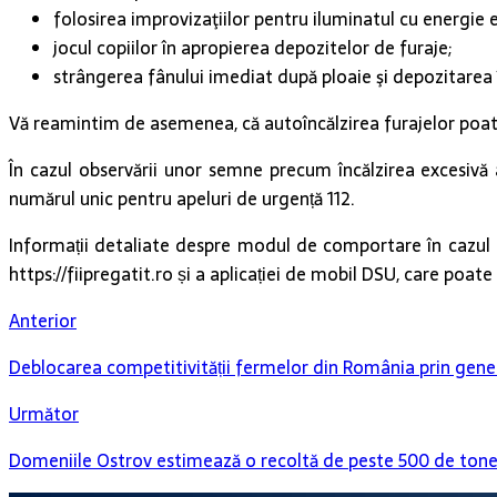
folosirea improvizaţiilor pentru iluminatul cu energie 
jocul copiilor în apropierea depozitelor de furaje;
strângerea fânului imediat după ploaie şi depozitarea în
Vă reamintim de asemenea, că autoîncălzirea furajelor poate e
În cazul observării unor semne precum încălzirea excesivă a
numărul unic pentru apeluri de urgență 112.
Informații detaliate despre modul de comportare în cazul pr
https://fiipregatit.ro și a aplicației de mobil DSU, care poat
Anterior
Deblocarea competitivității fermelor din România prin gene
Următor
Domeniile Ostrov estimează o recoltă de peste 500 de tone de