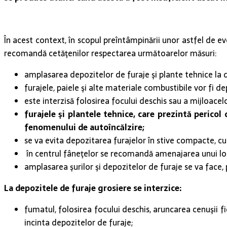
În acest context, în scopul preîntâmpinării unor astfel de e
recomandă cetăţenilor respectarea următoarelor măsuri:
amplasarea depozitelor de furaje şi plante tehnice la di
furajele, paiele şi alte materiale combustibile vor fi de
este interzisă folosirea focului deschis sau a mijloacel
furajele şi plantele tehnice, care prezintă perico
fenomenului de autoîncălzire;
se va evita depozitarea furajelor în stive compacte, cu 
în centrul fâneţelor se recomandă amenajarea unui loc 
amplasarea şurilor şi depozitelor de furaje se va face, 
La depozitele de furaje grosiere se interzice:
fumatul, folosirea focului deschis, aruncarea cenuşii f
incinta depozitelor de furaje;