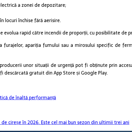
electrică a zonei de depozitare;
 locuri închise fără aerisire.
volua rapid către incendii de proporții, cu posibilitate de pr
 furajelor, apariția fumului sau a mirosului specific de ferme
oducerii unor situații de urgență pot fi obținute prin accesa
e fi descărcată gratuit din App Store și Google Play.
tică de înaltă performanță
 cireșe în 2026. Este cel mai bun sezon din ultimii trei ani