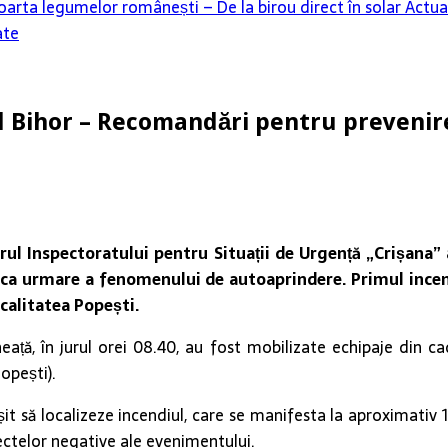
oarta legumelor românești – De la birou direct în solar
Actua
ate
țul Bihor – Recomandări pentru prevenir
rul Inspectoratului pentru Situații de Urgență „Crișana” 
l, ca urmare a fenomenului de autoaprindere. Primul incen
localitatea Popești.
ață, în jurul orei 08.40, au fost mobilizate echipaje din ca
opești).
t să localizeze incendiul, care se manifesta la aproximativ 15 
fectelor negative ale evenimentului.