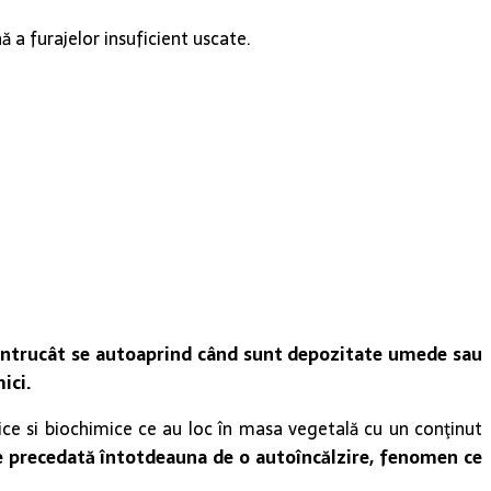
 a furajelor insuficient uscate.
r, întrucât se autoaprind când sunt depozitate umede sau
ici.
ce si biochimice ce au loc în masa vegetală cu un conţinut
e precedată întotdeauna de o autoîncălzire, fenomen ce