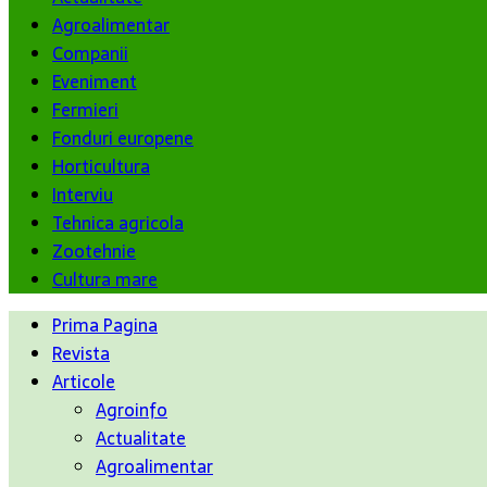
Agroalimentar
Companii
Eveniment
Fermieri
Fonduri europene
Horticultura
Interviu
Tehnica agricola
Zootehnie
Cultura mare
Prima Pagina
Revista
Articole
Agroinfo
Actualitate
Agroalimentar