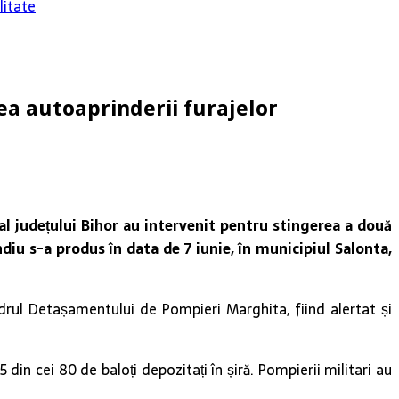
litate
ea autoaprinderii furajelor
al județului Bihor au intervenit pentru stingerea a două
diu s-a produs în data de 7 iunie, în municipiul Salonta,
drul Detașamentului de Pompieri Marghita, fiind alertat și
din cei 80 de baloți depozitați în șiră. Pompierii militari au