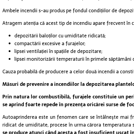
Ambele incendii s-au produs pe fondul condițiilor de depozit
Atragem atenția că acest tip de incendiu apare frecvent în c
depozitării baloților cu umiditate ridicată;
compactării excesive a furajelor;
lipsei ventilației în spațiile de depozitare;
lipsei monitorizării temperaturii în primele săptămâni
Cauza probabilă de producere a celor două incendii a consti
Măsuri de prevenire a incendiilor la depozitarea plantel
Prin natura lor combustibilă, furajele constituie un pe
se aprind foarte repede în prezenţa oricărei surse de fo
Autoaprinderea este un fenomen care se întâlneşte mai fre
ridicat de umiditate, procese în urma cărora temperatura s
se produce
atunci când acesta a fost insuficient uscat î