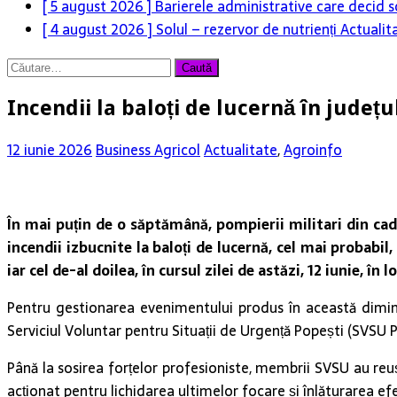
[ 5 august 2026 ]
Barierele administrative care decid s
[ 4 august 2026 ]
Solul – rezervor de nutrienți
Actualit
Caută
după:
Incendii la baloți de lucernă în jude
12 iunie 2026
Business Agricol
Actualitate
,
Agroinfo
În mai puțin de o săptămână, pompierii militari din cad
incendii izbucnite la baloți de lucernă, cel mai probabi
iar cel de-al doilea, în cursul zilei de astăzi, 12 iunie, în 
Pentru gestionarea evenimentului produs în această dimine
Serviciul Voluntar pentru Situații de Urgență Popești (SVSU P
Până la sosirea forțelor profesioniste, membrii SVSU au reuși
acționat pentru lichidarea ultimelor focare și înlăturarea e