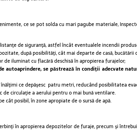
venimente, ce se pot solda cu mari pagube materiale, Inspecto
stanţe de siguranţă, astfel încât eventualele incendii produse 
pozitate, după posibilităţi, cât mai departe de casă, bucătării 
or de iluminat cu flacără deschisă în apropierea furajelor;
l de autoaprindere, se păstrează în condiţii adecvate nat
înălţimi ce depăşesc patru metri, reducând posibilitatea evacu
de circulaţie a aerului pentru o mai bună ventilare.
pe cât posibil, în zone apropiate de o sursă de apă.
ierbinţi în apropierea depozitelor de furaje, precum şi întrebu