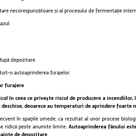
are necorespunzătoare și al procesului de fermentație internă
azul:
 după depozitare.
tuit-o autoaprinderea furajelor.
or furajere
ricol în ceea ce priveşte riscul de producere a incendiilo
c deschise, deoarece au temperaturi de aprindere foarte m
cvent în spaţiile umede, ca rezultat al unor procese biologi
e ridică peste anumite limite.
Autoaprinderea fânului est
nainte de depozitare
.