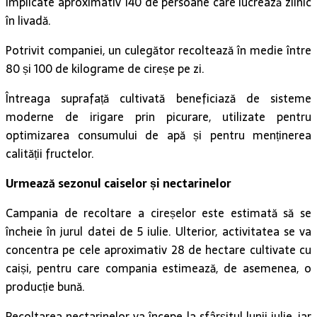
implicate aproximativ 140 de persoane care lucrează zilnic
în livadă.
Potrivit companiei, un culegător recoltează în medie între
80 și 100 de kilograme de cireșe pe zi.
Întreaga suprafață cultivată beneficiază de sisteme
moderne de irigare prin picurare, utilizate pentru
optimizarea consumului de apă și pentru menținerea
calității fructelor.
Urmează sezonul caiselor și nectarinelor
Campania de recoltare a cireșelor este estimată să se
încheie în jurul datei de 5 iulie. Ulterior, activitatea se va
concentra pe cele aproximativ 28 de hectare cultivate cu
caiși, pentru care compania estimează, de asemenea, o
producție bună.
Recoltarea nectarinelor va începe la sfârșitul lunii iulie, iar