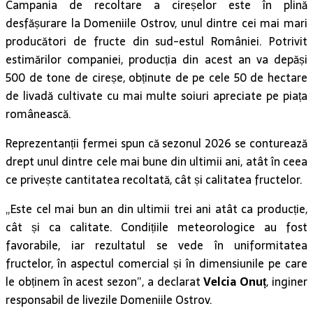
Campania de recoltare a cireșelor este în plină
desfășurare la Domeniile Ostrov, unul dintre cei mai mari
producători de fructe din sud-estul României. Potrivit
estimărilor companiei, producția din acest an va depăși
500 de tone de cireșe, obținute de pe cele 50 de hectare
de livadă cultivate cu mai multe soiuri apreciate pe piața
românească.
Reprezentanții fermei spun că sezonul 2026 se conturează
drept unul dintre cele mai bune din ultimii ani, atât în ceea
ce privește cantitatea recoltată, cât și calitatea fructelor.
„Este cel mai bun an din ultimii trei ani atât ca producție,
cât și ca calitate. Condițiile meteorologice au fost
favorabile, iar rezultatul se vede în uniformitatea
fructelor, în aspectul comercial și în dimensiunile pe care
le obținem în acest sezon”, a declarat
Velcia Onuț
, inginer
responsabil de livezile Domeniile Ostrov.