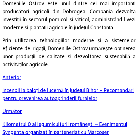
Domeniile Ostrov este unul dintre cei mai importanți
producători agricoli din Dobrogea. Compania dezvoltă
investiții în sectorul pomicol și viticol, administrând livezi
moderne și plantații agricole în județul Constanța.
Prin utilizarea tehnologiilor moderne și a sistemelor
eficiente de irigații, Domeniile Ostrov urmărește obținerea
unor producții de calitate și dezvoltarea sustenabilă a
activităților agricole.
Anterior
Incendii la baloți de lucernă în județul Bihor – Recomandări
pentru prevenirea autoaprinderii furajelor
Următor
Kilometrul 0 al legumiculturii românești – Evenimentul
Syngenta organizat în parteneriat cu Marcoser