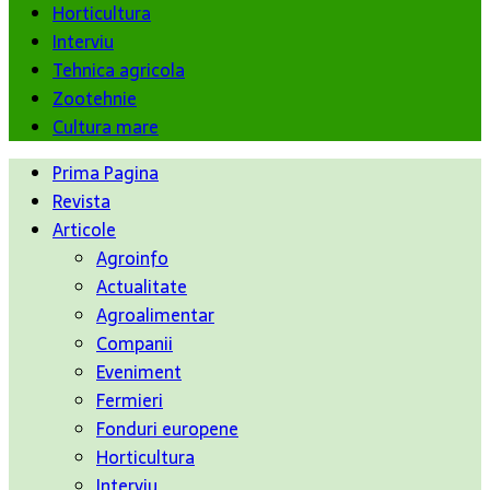
Horticultura
Interviu
Tehnica agricola
Zootehnie
Cultura mare
Prima Pagina
Revista
Articole
Agroinfo
Actualitate
Agroalimentar
Companii
Eveniment
Fermieri
Fonduri europene
Horticultura
Interviu