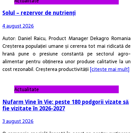
Actualitate
Solul – rezervor de nutrienți
4 august 2026
Autor: Daniel Raicu, Product Manager Dekagro Romania
Creșterea populației umane și cererea tot mai ridicată de
hrană pune o presiune constantă pe sectorul agro-
alimentar pentru obținerea unor produse calitative la un
cost rezonabil. Creșterea productivității
[citește mai mult]
Actualitate
Nufarm Vine în Vie: peste 180 podgorii vizate să
fie vizitate în 2026-2027
3 august 2026