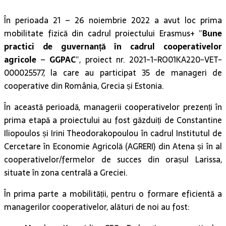
În perioada 21 – 26 noiembrie 2022 a avut loc prima
mobilitate fizică din cadrul proiectului Erasmus+ ”
Bune
practici de guvernanță în cadrul cooperativelor
agricole
–
GGPAC
”, proiect nr. 2021-1-RO01KA220-VET-
000025577, la care au participat 35 de manageri de
cooperative din România, Grecia și Estonia.
În această perioadă, managerii cooperativelor prezenți în
prima etapă a proiectului au fost găzduiți de Constantine
Iliopoulos și Irini Theodorakopoulou în cadrul Institutul de
Cercetare în Economie Agricolă (AGRERI) din Atena și în al
cooperativelor/fermelor de succes din orașul Larissa,
situate în zona centrală a Greciei.
În prima parte a mobilității, pentru o formare eficientă a
managerilor cooperativelor, alături de noi au fost: