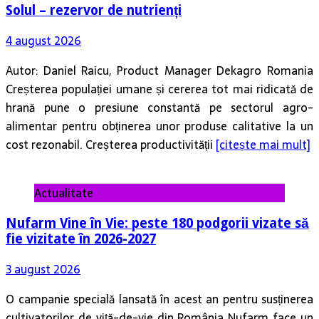
Solul – rezervor de nutrienți
4 august 2026
Autor: Daniel Raicu, Product Manager Dekagro Romania
Creșterea populației umane și cererea tot mai ridicată de
hrană pune o presiune constantă pe sectorul agro-
alimentar pentru obținerea unor produse calitative la un
cost rezonabil. Creșterea productivității
[citește mai mult]
Actualitate
Nufarm Vine în Vie: peste 180 podgorii vizate să
fie vizitate în 2026-2027
3 august 2026
O campanie specială lansată în acest an pentru susținerea
cultivatorilor de viță-de-vie din România Nufarm face un