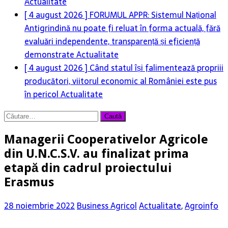
Actualitate
[ 4 august 2026 ]
FORUMUL APPR: Sistemul Național
Antigrindină nu poate fi reluat în forma actuală, fără
evaluări independente, transparență și eficiență
demonstrate
Actualitate
[ 4 august 2026 ]
Când statul își falimentează propriii
producători, viitorul economic al României este pus
în pericol
Actualitate
Caută
după:
Managerii Cooperativelor Agricole
din U.N.C.S.V. au finalizat prima
etapă din cadrul proiectului
Erasmus
28 noiembrie 2022
Business Agricol
Actualitate
,
Agroinfo