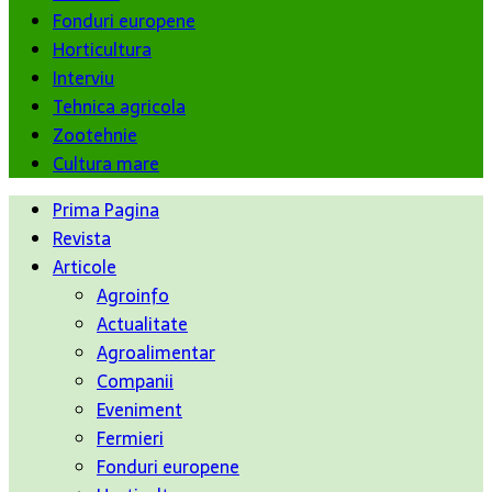
Fonduri europene
Horticultura
Interviu
Tehnica agricola
Zootehnie
Cultura mare
Prima Pagina
Revista
Articole
Agroinfo
Actualitate
Agroalimentar
Companii
Eveniment
Fermieri
Fonduri europene