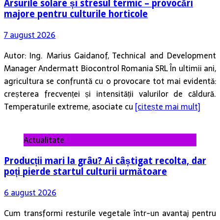
Arsurile solare și stresul termic – provocări
majore pentru culturile horticole
7 august 2026
Autor: Ing. Marius Gaidanof, Technical and Development
Manager Andermatt Biocontrol Romania SRL În ultimii ani,
agricultura se confruntă cu o provocare tot mai evidentă:
creșterea frecvenței și intensității valurilor de căldură.
Temperaturile extreme, asociate cu
[citește mai mult]
Actualitate
Producții mari la grâu? Ai câștigat recolta, dar
poți pierde startul culturii următoare
6 august 2026
Cum transformi resturile vegetale într-un avantaj pentru