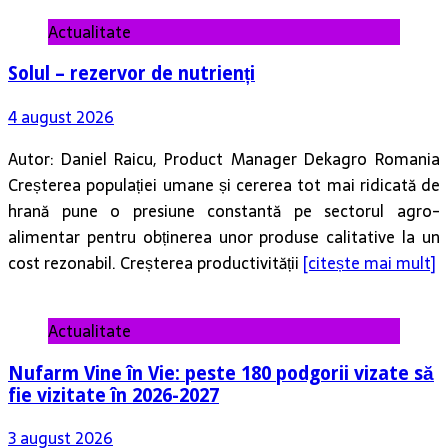
Actualitate
Solul – rezervor de nutrienți
4 august 2026
Autor: Daniel Raicu, Product Manager Dekagro Romania
Creșterea populației umane și cererea tot mai ridicată de
hrană pune o presiune constantă pe sectorul agro-
alimentar pentru obținerea unor produse calitative la un
cost rezonabil. Creșterea productivității
[citește mai mult]
Actualitate
Nufarm Vine în Vie: peste 180 podgorii vizate să
fie vizitate în 2026-2027
3 august 2026