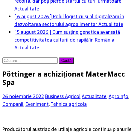
recolta, dar poți pierde startul culturii următoare
Actualitate
[ 6 august 2026 ]
Rolul logisticii și al digitalizării în
dezvoltarea sectorului agroalimentar
Actualitate
[ 5 august 2026 ]
Cum susține genetica avansată
competitivitatea culturii de rapiță în România
Actualitate
Caută
după:
Pöttinger a achiziționat MaterMacc
Spa
26 noiembrie 2022
Business Agricol
Actualitate
,
Agroinfo
,
Companii
,
Eveniment
,
Tehnica agricola
Producătorul austriac de utilaje agricole continuă planurile