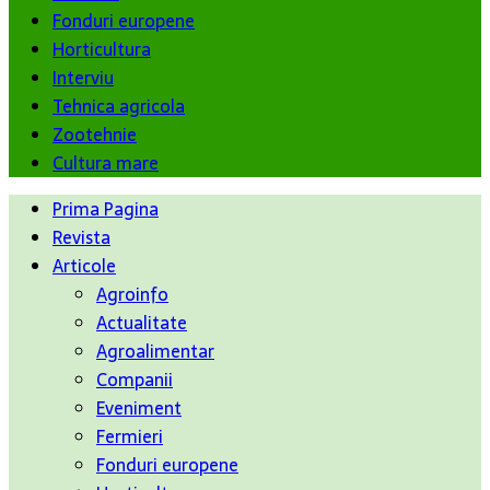
Fonduri europene
Horticultura
Interviu
Tehnica agricola
Zootehnie
Cultura mare
Prima Pagina
Revista
Articole
Agroinfo
Actualitate
Agroalimentar
Companii
Eveniment
Fermieri
Fonduri europene