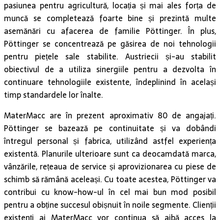
pasiunea pentru agricultură, locația și mai ales forța de
muncă se completează foarte bine și prezintă multe
asemănări cu afacerea de familie Pöttinger. În plus,
Pöttinger se concentrează pe găsirea de noi tehnologii
pentru piețele sale stabilite. Austriecii și-au stabilit
obiectivul de a utiliza sinergiile pentru a dezvolta în
continuare tehnologiile existente, îndeplinind în același
timp standardele lor înalte.
MaterMacc are în prezent aproximativ 80 de angajați.
Pöttinger se bazează pe continuitate și va dobândi
întregul personal și fabrica, utilizând astfel experiența
existentă. Planurile ulterioare sunt ca deocamdată marca,
vânzările, rețeaua de service și aprovizionarea cu piese de
schimb să rămână aceleași. Cu toate acestea, Pöttinger va
contribui cu know-how-ul în cel mai bun mod posibil
pentru a obține succesul obișnuit în noile segmente. Clienții
existenți ai MaterMacc vor continua să aibă acces la