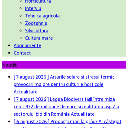
Horticultura
Interviu
Tehnica agricola
Zootehnie
Silvicultura
Cultura mare
Abonamente
Contact
Noutăți
[ 7 august 2026 ]
Arsurile solare și stresul termic –
provocări majore pentru culturile horticole
Actualitate
[ 7 august 2026 ]
Legea Biodiversității între miza
celor 972 de milioane de euro și realitatea aspră a
sectorului bio din România
Actualitate
[ 6 august 2026 ]
Producții mari la grâu? Ai câștigat