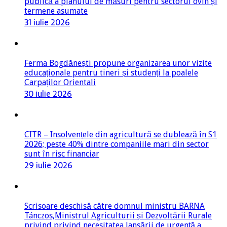
publică a planului de măsuri pentru sectorul ovin și
termene asumate
31 iulie 2026
Ferma Bogdănești propune organizarea unor vizite
educaționale pentru tineri și studenți la poalele
Carpaților Orientali
30 iulie 2026
CITR – Insolvențele din agricultură se dublează în S1
2026; peste 40% dintre companiile mari din sector
sunt în risc financiar
29 iulie 2026
Scrisoare deschisă către domnul ministru BARNA
Tánczos,Ministrul Agriculturii și Dezvoltării Rurale
privind privind necesitatea lansării de urgență a