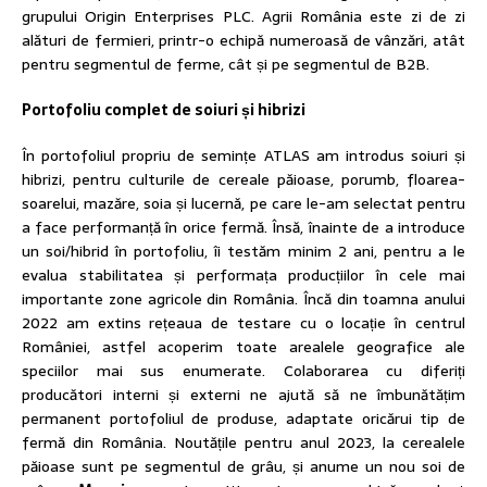
grupului Origin Enterprises PLC. Agrii România este zi de zi
alături de fermieri, printr-o echipă numeroasă de vânzări, atât
pentru segmentul de ferme, cât și pe segmentul de B2B.
Portofoliu complet de soiuri și hibrizi
În portofoliul propriu de semințe ATLAS am introdus soiuri și
hibrizi, pentru culturile de cereale păioase, porumb, floarea-
soarelui, mazăre, soia și lucernă, pe care le-am selectat pentru
a face performanță în orice fermă. Însă, înainte de a introduce
un soi/hibrid în portofoliu, îi testăm minim 2 ani, pentru a le
evalua stabilitatea și performața producțiilor în cele mai
importante zone agricole din România. Încă din toamna anului
2022 am extins rețeaua de testare cu o locație în centrul
României, astfel acoperim toate arealele geografice ale
speciilor mai sus enumerate. Colaborarea cu diferiți
producători interni și externi ne ajută să ne îmbunătățim
permanent portofoliul de produse, adaptate oricărui tip de
fermă din România. Noutățile pentru anul 2023, la cerealele
păioase sunt pe segmentul de grâu, și anume un nou soi de