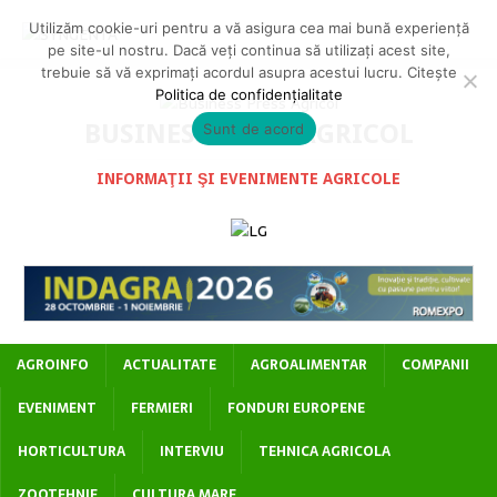
Utilizăm cookie-uri pentru a vă asigura cea mai bună experiență
pe site-ul nostru. Dacă veți continua să utilizați acest site,
trebuie să vă exprimați acordul asupra acestui lucru. Citește
Politica de confidențialitate
BUSINESS PRESS AGRICOL
Sunt de acord
INFORMAŢII ŞI EVENIMENTE AGRICOLE
AGROINFO
ACTUALITATE
AGROALIMENTAR
COMPANII
EVENIMENT
FERMIERI
FONDURI EUROPENE
HORTICULTURA
INTERVIU
TEHNICA AGRICOLA
ZOOTEHNIE
CULTURA MARE