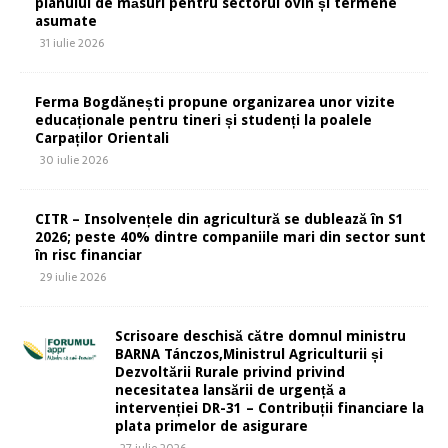
planului de măsuri pentru sectorul ovin și termene
asumate
31 iulie 2026
Ferma Bogdănești propune organizarea unor vizite
educaționale pentru tineri și studenți la poalele
Carpaților Orientali
30 iulie 2026
CITR – Insolvențele din agricultură se dublează în S1
2026; peste 40% dintre companiile mari din sector sunt
în risc financiar
29 iulie 2026
Scrisoare deschisă către domnul ministru
BARNA Tánczos,Ministrul Agriculturii și
Dezvoltării Rurale privind privind
necesitatea lansării de urgență a
intervenției DR-31 – Contribuții financiare la
plata primelor de asigurare