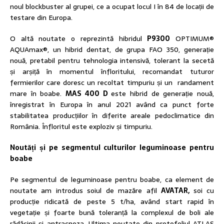
noul blockbuster al grupei, ce a ocupat locul I în 84 de locații de
testare din Europa.
O altă noutate o reprezintă hibridul
P9300
OPTIMUM®
AQUAmax®, un hibrid dentat, de grupa FAO 350, generație
nouă, pretabil pentru tehnologia intensivă, tolerant la secetă
și arșiță în momentul înfloritului, recomandat tuturor
fermierilor care doresc un recoltat timpuriu și un randament
mare în boabe.
MAS 400 D
este hibrid de generație nouă,
înregistrat în Europa în anul 2021 având ca punct forte
stabilitatea producțiilor în diferite areale pedoclimatice din
România. Înfloritul este exploziv și timpuriu.
Noutăți și pe segmentul culturilor leguminoase pentru
boabe
Pe segmentul de leguminoase pentru boabe, ca element de
noutate am introdus soiul de mazăre afil
AVATAR,
soi cu
producție ridicată de peste 5 t/ha, având start rapid în
vegetație și foarte bună toleranță la complexul de boli ale
rădăcinii și antracnoza. Ultima noutate din protofoliul ATLAS