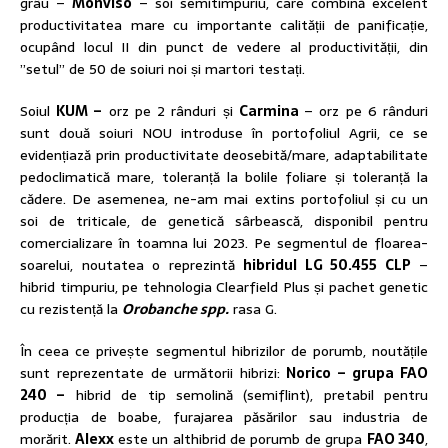
grâu –
Monviso
– soi semitimpuriu, care combină excelent
productivitatea mare cu importante calității de panificație,
ocupând locul II din punct de vedere al productivității, din
”setul” de 50 de soiuri noi și martori testați.
Soiul
KUM –
orz pe 2 rânduri și
Carmina
– orz pe 6 rânduri
sunt două soiuri NOU introduse în portofoliul Agrii, ce se
evidențiază prin productivitate deosebită/mare, adaptabilitate
pedoclimatică mare, toleranță la bolile foliare și toleranță la
cădere. De asemenea, ne-am mai extins portofoliul și cu un
soi de triticale, de genetică sârbească, disponibil pentru
comercializare în toamna lui 2023. Pe segmentul de floarea-
soarelui, noutatea o reprezintă
hibridul LG 50.455 CLP
–
hibrid timpuriu, pe tehnologia Clearfield Plus și pachet genetic
cu rezistență la
Orobanche spp.
rasa G.
În ceea ce privește segmentul hibrizilor de porumb, noutățile
sunt reprezentate de următorii hibrizi:
Norico – grupa FAO
240 –
hibrid de tip semolină (semiflint), pretabil pentru
producția de boabe, furajarea păsărilor sau industria de
morărit.
Alexx
este un althibrid de porumb de grupa
FAO 340
,