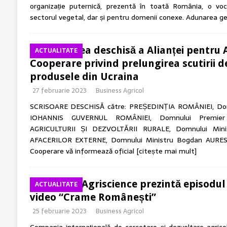
organizație puternică, prezentă în toată România, o vo
sectorul vegetal, dar și pentru domenii conexe. Adunarea g
Scrisoarea deschisă a Alianței pentru A
ACTUALITATE
Cooperare privind prelungirea scutirii 
produsele din Ucraina
27 februarie 2023
Business Agricol
SCRISOARE DESCHISĂ către: PREȘEDINȚIA ROMÂNIEI, Dom
IOHANNIS GUVERNUL ROMÂNIEI, Domnului Premier
AGRICULTURII ȘI DEZVOLTĂRII RURALE, Domnului Min
AFACERILOR EXTERNE, Domnului Ministru Bogdan AURESCU 
Cooperare vă informează oficial
[citește mai mult]
Corteva Agriscience prezintă episodul
ACTUALITATE
video “Crame Românești”
25 februarie 2023
Business Agricol