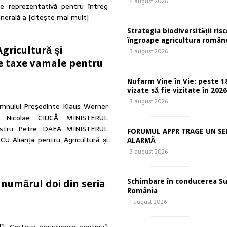
4 august 2026
ce reprezentativă pentru întreg
enerală a
[citește mai mult]
Strategia biodiversității risc
îngroape agricultura român
gricultură și
3 august 2026
de taxe vamale pentru
Nufarm Vine în Vie: peste 1
vizate să fie vizitate în 202
3 august 2026
nului Președinte Klaus Werner
 Nicolae CIUCĂ MINISTERUL
istru Petre DAEA MINISTERUL
FORUMUL APPR TRAGE UN S
Alianța pentru Agricultură și
ALARMĂ
3 august 2026
Schimbare în conducerea S
 numărul doi din seria
România
1 august 2026