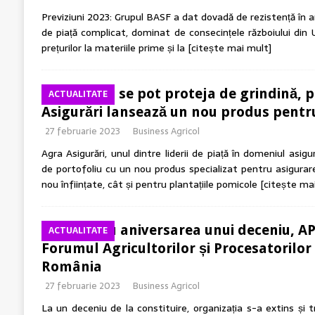
Previziuni 2023: Grupul BASF a dat dovadă de rezistență în a
de piață complicat, dominat de consecințele războiului din U
prețurilor la materiile prime și la
[citește mai mult]
Fermierii se pot proteja de grindină, 
ACTUALITATE
Asigurări lansează un nou produs pentru
27 februarie 2023
Business Agricol
Agra Asigurări, unul dintre liderii de piață în domeniul asigur
de portofoliu cu un nou produs specializat pentru asigurare
nou înființate, cât și pentru plantațiile pomicole
[citește ma
Odată cu aniversarea unui deceniu, AP
ACTUALITATE
Forumul Agricultorilor și Procesatorilor 
România
27 februarie 2023
Business Agricol
La un deceniu de la constituire, organizația s-a extins și