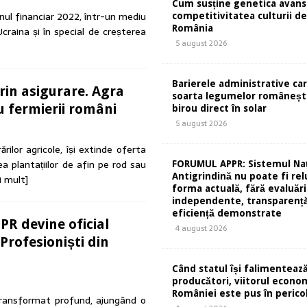
Cum susține genetica avans
nul financiar 2022, într-un mediu
competitivitatea culturii de 
România
craina și în special de creșterea
5 august 2026
Barierele administrative ca
prin asigurare. Agra
soarta legumelor românești
 fermierii români
birou direct în solar
5 august 2026
ărilor agricole, își extinde oferta
a plantațiilor de afin pe rod sau
FORUMUL APPR: Sistemul Naț
Antigrindină nu poate fi rel
i mult]
forma actuală, fără evaluări
independente, transparență
eficiență demonstrate
PR devine oficial
4 august 2026
Profesioniști din
Când statul își falimentează
producători, viitorul econom
României este pus în perico
 transformat profund, ajungând o