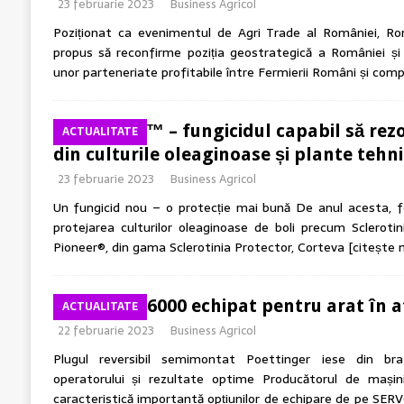
23 februarie 2023
Business Agricol
Poziționat ca evenimentul de Agri Trade al României, R
propus să reconfirme poziția geostrategică a României și a
unor parteneriate profitabile între Fermierii Români și com
Capartis™ – fungicidul capabil să rez
ACTUALITATE
din culturile oleaginoase și plante tehn
23 februarie 2023
Business Agricol
Un fungicid nou – o protecție mai bună De anul acesta, fe
protejarea culturilor oleaginoase de boli precum Sclerotinia
Pioneer®, din gama Sclerotinia Protector, Corteva
[citește 
SERVO T 6000 echipat pentru arat în a
ACTUALITATE
22 februarie 2023
Business Agricol
Plugul reversibil semimontat Poettinger iese din br
operatorului și rezultate optime Producătorul de mașin
caracteristică importantă opțiunilor de echipare de pe SE