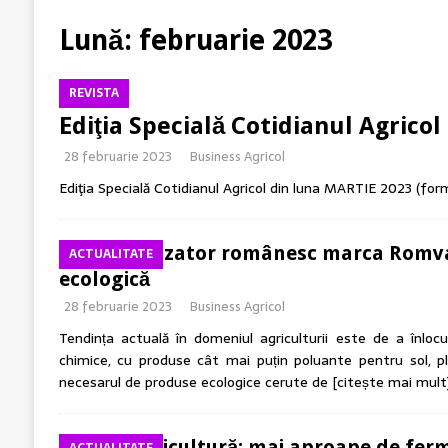
[ 7 august 2026 ]
Legea Biodiversității între miza ce
Lună:
februarie 2023
ACTUALITATE
[ 6 august 2026 ]
Producții mari la grâu? Ai câștigat 
REVISTA
[ 6 august 2026 ]
Rolul logisticii și al digitalizării 
Ediţia Specială Cotidianul Agrico
[ 5 august 2026 ]
Cum susține genetica avansată comp
28 februarie 2023
Business Agricol
Ediţia Specială Cotidianul Agricol din luna MARTIE 2023 (for
Biofertilizator românesc marca Romva
ACTUALITATE
ecologică
28 februarie 2023
Business Agricol
Tendința actuală în domeniul agriculturii este de a înloc
chimice, cu produse cât mai puțin poluante pentru sol, p
necesarul de produse ecologice cerute de
[citește mai mult
Ipso Agricultură: mai aproape de ferm