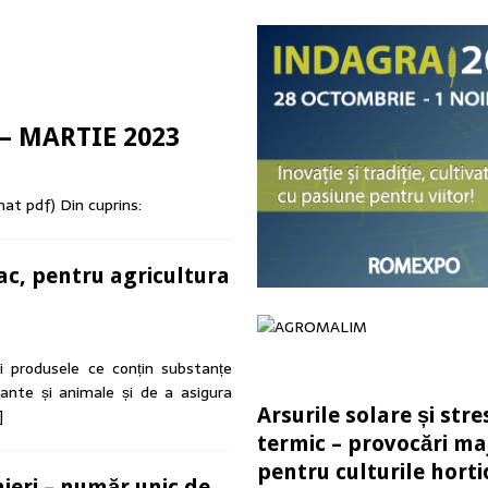
lor 972 de milioane de euro și realitatea aspră a sectorului bio din România
recolta, dar poți pierde startul culturii următoare
ACTUALITATE
în dezvoltarea sectorului agroalimentar
ACTUALITATE
l – MARTIE 2023
etitivitatea culturii de rapiță în România
ACTUALITATE
mat pdf) Din cuprins:
c, pentru agricultura
ui produsele ce conțin substanțe
lante și animale și de a asigura
Arsurile solare și stre
]
termic – provocări ma
pentru culturile horti
ieri – număr unic de