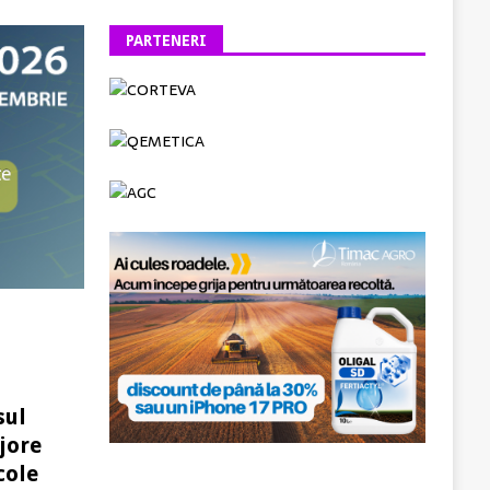
PARTENERI
sul
jore
cole