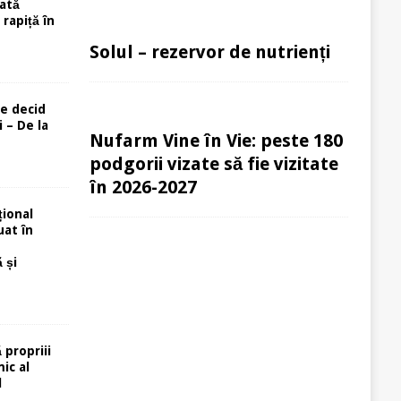
ată
rapiță în
Solul – rezervor de nutrienți
re decid
 – De la
Nufarm Vine în Vie: peste 180
podgorii vizate să fie vizitate
în 2026-2027
ional
uat în
 și
 propriii
ic al
l