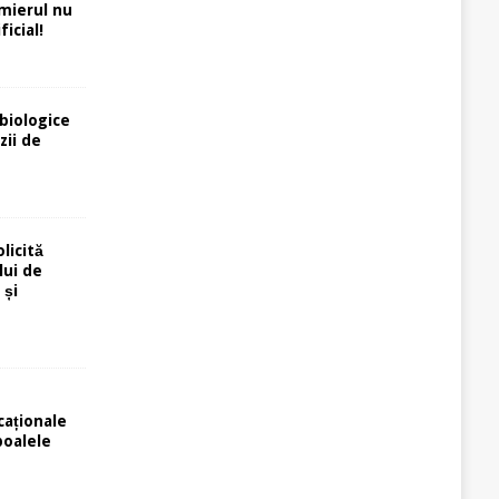
rmierul nu
icial!
biologice
zii de
licită
lui de
 și
caționale
poalele