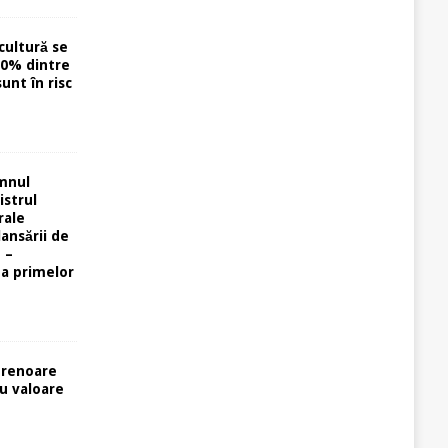
cultură se
40% dintre
unt în risc
omnul
istrul
rale
lansării de
 –
ta primelor
prenoare
cu valoare