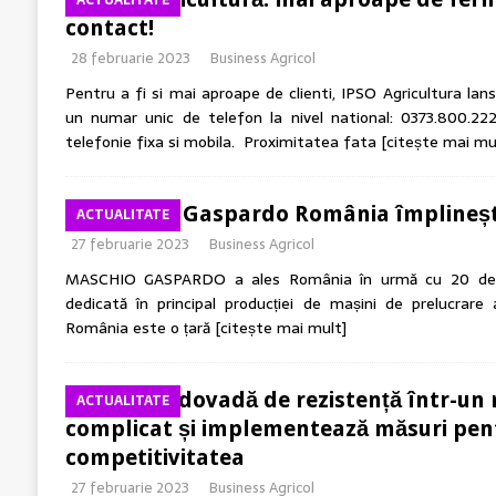
ACTUALITATE
contact!
28 februarie 2023
Business Agricol
Pentru a fi si mai aproape de clienti, IPSO Agricultura la
un numar unic de telefon la nivel national: 0373.800.222
telefonie fixa si mobila. Proximitatea fata
[citește mai mu
Maschio Gaspardo România împlineșt
ACTUALITATE
27 februarie 2023
Business Agricol
MASCHIO GASPARDO a ales România în urmă cu 20 de an
dedicată în principal producției de mașini de prelucrare 
România este o țară
[citește mai mult]
BASF dă dovadă de rezistență într-un 
ACTUALITATE
complicat și implementează măsuri pen
competitivitatea
27 februarie 2023
Business Agricol