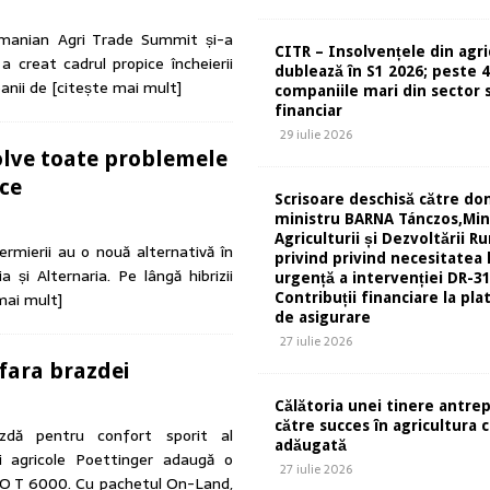
omanian Agri Trade Summit și-a
CITR – Insolvențele din agri
 creat cadrul propice încheierii
dublează în S1 2026; peste 
panii de
[citește mai mult]
companiile mari din sector s
financiar
29 iulie 2026
olve toate problemele
ice
Scrisoare deschisă către d
ministru BARNA Tánczos,Min
Agriculturii și Dezvoltării Ru
rmierii au o nouă alternativă în
privind privind necesitatea 
 și Alternaria. Pe lângă hibrizii
urgență a intervenției DR-31
mai mult]
Contribuții financiare la pla
de asigurare
27 iulie 2026
fara brazdei
Călătoria unei tinere antre
către succes în agricultura 
azdă pentru confort sporit al
adăugată
i agricole Poettinger adaugă o
27 iulie 2026
RVO T 6000. Cu pachetul On-Land,