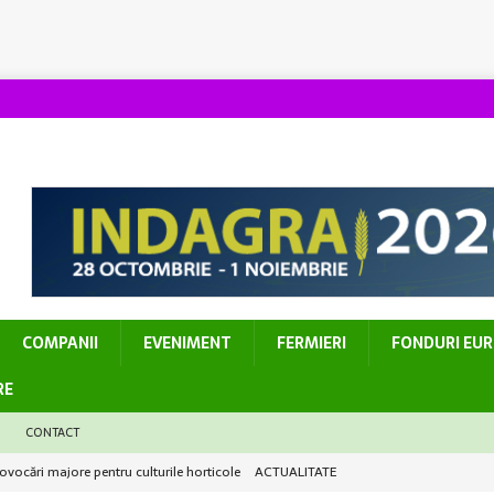
COMPANII
EVENIMENT
FERMIERI
FONDURI EU
RE
CONTACT
provocări majore pentru culturile horticole
ACTUALITATE