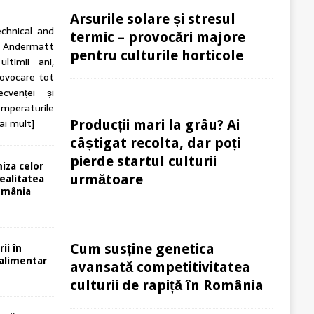
Arsurile solare și stresul
echnical and
termic – provocări majore
ndermatt
pentru culturile horticole
ltimii ani,
rovocare tot
cvenței și
Temperaturile
ai mult]
Producții mari la grâu? Ai
câștigat recolta, dar poți
pierde startul culturii
miza celor
următoare
ealitatea
România
Cum susține genetica
rii în
oalimentar
avansată competitivitatea
culturii de rapiță în România