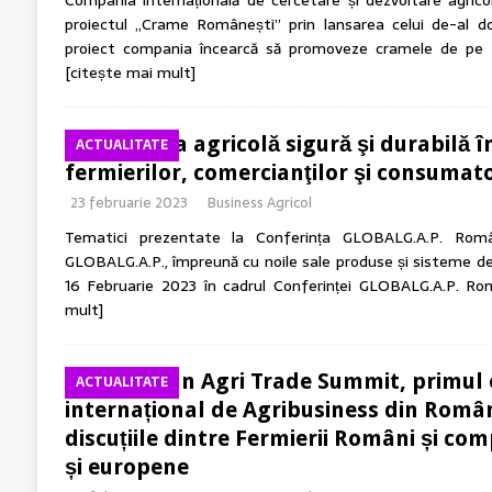
Compania internațională de cercetare și dezvoltare agrico
proiectul „Crame Românești” prin lansarea celui de-al doi
proiect compania încearcă să promoveze cramele de pe t
[citește mai mult]
Producţia agricolă sigură şi durabilă 
ACTUALITATE
fermierilor, comercianţilor şi consumato
23 februarie 2023
Business Agricol
Tematici prezentate la Conferința GLOBALG.A.P. Româ
GLOBALG.A.P., împreună cu noile sale produse și sisteme de
16 Februarie 2023 în cadrul Conferinței GLOBALG.A.P. Rom
mult]
Romanian Agri Trade Summit, primul
ACTUALITATE
internațional de Agribusiness din Români
discuțiile dintre Fermierii Români și com
și europene