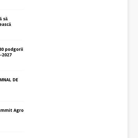
ă să
ească
80 podgorii
6-2027
EMNAL DE
ummit Agro