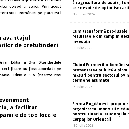
lă, Corteva Agriscience continuă
În agricultura de astăzi, fe
lea episod al seriei. Prin acest
are nevoie de optimism artif
eritoriul României pe parcursul
1 august 2026
Cum transformă produsele 
rezultatele din câmp în deci
în avantajul
investiții
rilor de pretutindeni
31 iulie 2026
nia, Ediția a 3-a Standardele
Clubul Fermierilor Români so
 certificare au fost abordate pe
prezentarea publică a planu
ânia, Ediția a 3-a,
[citește mai
măsuri pentru sectorul ovin
termene asumate
31 iulie 2026
 eveniment
Ferma Bogdănești propune
a, a facilitat
organizarea unor vizite edu
paniile de top locale
pentru tineri și studenți la 
Carpaților Orientali
30 iulie 2026