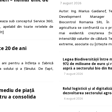
7 august 2026
Autor: Ing. Marius Gaidanof, T
Development Manager A
nseaza sub conceptul Service 360,
Biocontrol Romania SRL În u
, apelabil din toate retelele de
agricultura se confruntă cu o p
lt]
mai evidentă: creșterea fre
intensității valurilor de căldură. 
extreme, asociate cu
[citește m
e 20 de ani
Legea Biodiversității între 
i pentru a înființa o fabrică
972 de milioane de euro și r
a solului și a fânului. De fapt,
aspră a sectorului bio din 
7 august 2026
Rolul logisticii și al digitaliză
mediu de piață
dezvoltarea sectorului agr
tru a consolida
6 august 2026