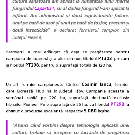
cultura sănătoasă am aplicat la jumătatea lunii martie
fungicidul
Capartis®,
iar al doilea fungicid l-am aplicat la
înflorit. Am administrat și două îngrășăminte foliare,
unul pe bază de
azot și unul pe bază de fosfor, precum și
două insecticide
”, a declarat fermierul campion din
județul Neamț.
Fermierul a mai adăugat că deja se pregătește pentru
campania de toamnă și a ales din nou hibridul
PT303
, precum
și hibridul
PT298
, pentru o suprafață totală de 120 ha.
Un alt fermier campioneste tânărul
Cosmin Iancu
, fermier
care lucrează 1.100 ha în județul Ilfov. Campania aceasta a
semănat rapiță pe 220 ha, suprafață destinată exclusiv
hibrizilor Pioneer. Pe o suprafață de 35 ha, cu hibridul
PT298
, a
obținut o producție excelentă, respectiv
5.080 kg/ha
.
“
Atunci când vorbim despre tehnologia aplicată unei
culturi, trebuie să începem cu lucrările de pregătirea