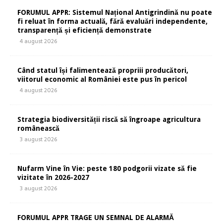
FORUMUL APPR: Sistemul Național Antigrindină nu poate
fi reluat în forma actuală, fără evaluări independente,
transparență și eficiență demonstrate
4 august 2026
Când statul își falimentează propriii producători,
viitorul economic al României este pus în pericol
4 august 2026
Strategia biodiversității riscă să îngroape agricultura
românească
3 august 2026
Nufarm Vine în Vie: peste 180 podgorii vizate să fie
vizitate în 2026-2027
3 august 2026
FORUMUL APPR TRAGE UN SEMNAL DE ALARMĂ