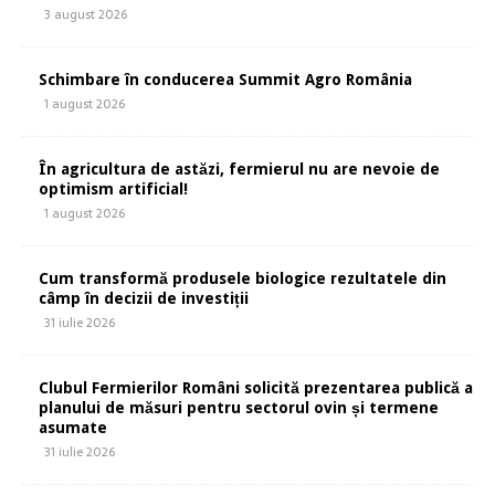
3 august 2026
Schimbare în conducerea Summit Agro România
1 august 2026
În agricultura de astăzi, fermierul nu are nevoie de
optimism artificial!
1 august 2026
Cum transformă produsele biologice rezultatele din
câmp în decizii de investiții
31 iulie 2026
Clubul Fermierilor Români solicită prezentarea publică a
planului de măsuri pentru sectorul ovin și termene
asumate
31 iulie 2026