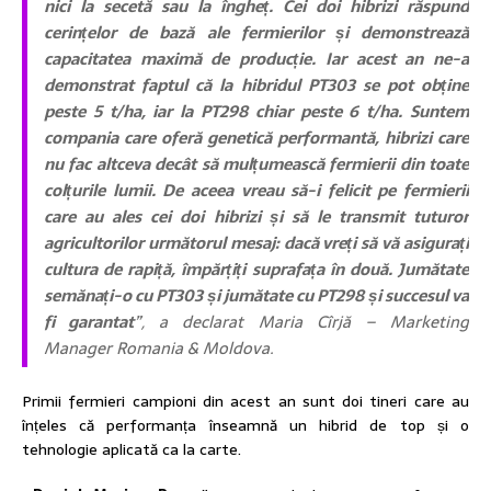
nici la secetă sau la îngheț. Cei doi hibrizi răspund
cerințelor de bază ale fermierilor și demonstrează
capacitatea maximă de producție. Iar acest an ne-a
demonstrat faptul că la hibridul PT303 se pot obține
peste 5 t/ha, iar la PT298 chiar peste 6 t/ha. Suntem
compania care oferă genetică performantă, hibrizi care
nu fac altceva decât să mulțumească fermierii din toate
colțurile lumii. De aceea vreau să-i felicit pe fermierii
care au ales cei doi hibrizi și să le transmit tuturor
agricultorilor următorul mesaj: dacă vreți să vă asigurați
cultura de rapiță, împărțiți suprafața în două. Jumătate
semănați-o cu PT303 și jumătate cu PT298 și succesul va
fi garantat
”, a declarat Maria Cîrjă – Marketing
Manager Romania & Moldova.
Primii fermieri campioni din acest an sunt doi tineri care au
înțeles că performanța înseamnă un hibrid de top și o
tehnologie aplicată ca la carte.