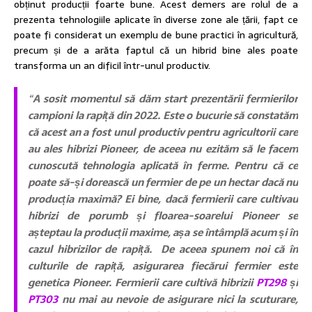
obținut producții foarte bune. Acest demers are rolul de a
prezenta tehnologiile aplicate în diverse zone ale țării, fapt ce
poate fi considerat un exemplu de bune practici în agricultură,
precum și de a arăta faptul că un hibrid bine ales poate
transforma un an dificil într-unul productiv.
“
A sosit momentul să dăm start prezentării fermierilor
campioni la rapiță din 2022. Este o bucurie să constatăm
că acest an a fost unul productiv pentru agricultorii care
au ales hibrizi Pioneer, de aceea nu ezităm să le facem
cunoscută tehnologia aplicată în ferme. Pentru că ce
poate să-și dorească un fermier de pe un hectar dacă nu
producția maximă? Ei bine, dacă fermierii care cultivau
hibrizi de porumb și floarea-soarelui Pioneer se
așteptau la producții maxime, așa se întâmplă acum și în
cazul hibrizilor de rapiță. De aceea spunem noi că în
culturile de rapiță, asigurarea fiecărui fermier este
genetica Pioneer. Fermierii care cultivă hibrizii
PT
29
8
și
PT303
nu mai au nevoie de asigurare nici la scuturare,