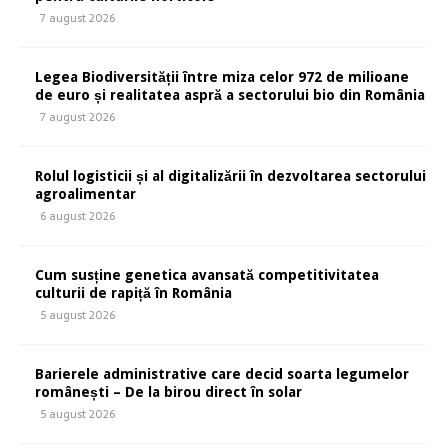
7 august 2026
Legea Biodiversității între miza celor 972 de milioane
de euro și realitatea aspră a sectorului bio din România
7 august 2026
Rolul logisticii și al digitalizării în dezvoltarea sectorului
agroalimentar
6 august 2026
Cum susține genetica avansată competitivitatea
culturii de rapiță în România
5 august 2026
Barierele administrative care decid soarta legumelor
românești – De la birou direct în solar
5 august 2026