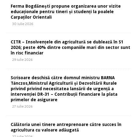
Ferma Bogdănești propune organizarea unor vizite
educaționale pentru tineri și studenți la poalele
Carpaților Orientali
30 iulie 2026
CITR – Insolvențele din agricultură se dublează în S1
2026; peste 40% dintre companiile mari din sector sunt
în risc financiar
29 iulie 2026
Scrisoare deschisă către domnul ministru BARNA
Tánczos,Ministrul Agriculturii și Dezvoltării Rurale
privind privind necesitatea lansării de urgență a
intervenției DR-31 – Contribuții financiare la plata
primelor de asigurare
27 iulie 2026
Călătoria unei tinere antreprenoare către succes în
agricultura cu valoare adăugată
27 iulie 2026