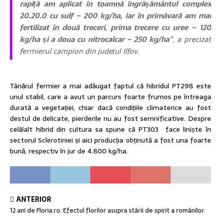
rapiță am aplicat în toamnă îngrășământul complex
20.20.0 cu sulf – 200 kg/ha, iar în primăvară am mai
fertilizat în două treceri, prima trecere cu uree – 120
kg/ha și a doua cu nitrocalcar – 250 kg/ha
”, a precizat
fermierul campion din județul Ilfov.
Tânărul fermier a mai adăugat faptul că hibridul PT298 este
unul stabil, care a avut un parcurs foarte frumos pe întreaga
durată a vegetației, chiar dacă condițiile climaterice au fost
destul de delicate, pierderile nu au fost semnificative. Despre
celălalt hibrid din cultura sa spune că PT303 face liniște în
sectorul Sclerotiniei și aici producția obținută a fost una foarte
bună, respectiv în jur de 4.800 kg/ha.
ANTERIOR
12 ani de Floria.ro: Efectul florilor asupra stării de spirit a românilor