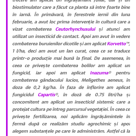
biostimulator care a făcut ca planta să intre foarte bine
în iarnă. În primăvară, în ferestrele iernii din luna
februarie, a avut loc prima intervenție în cultură care a
vizat combaterea
Ceutorhynchusului
și atunci am
utilizat un insecticid de contact. Apoi am avut în vedere
combaterea buruienilor dicotile și am aplicat
Korvetto
™
,
1 l/ha, deci am avut un lan curat, ceea ce se traduce
printr-o producție mai bună la final. De asemenea, în
ceea ce privește combaterea bolilor am aplicat un
fungicid, iar apoi am aplicat
Inazuma
®
pentru
combaterea gândacului lucios, Meligethes aeneus, în
doza de 0,2 kg/ha. În faza de înflorire am aplicat
fungicidul
Capartis
®, în doză de 0.75 litri/ha și
concomitent am aplicat un insecticid sistemic care a
protejat cultura pe întreg parcursul vegetației. În ceea ce
privește fertilizarea, noi aplicăm îngrășămintele în
fermă după ce realizăm studiu agrochimic și apoi
alegem substanțele pe care le administrăm. Astfel că la