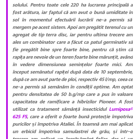
solului. Pentru toate cele 220 ha lucrarea principală a
fost arătura, iar faptul că am avut o bună umiditate în
sol în momentul efectuării lucrării ne-a permis să
mergem pe acest sistem. Apoi am pregătit terenul cu un
agregat de tip terra disc, iar pentru ultima trecere am
ales un combinator care a făcut ca patul germinativ să
fie pregătit bine spre foarte bine, pentru că știm că
rapița are nevoie de un teren foarte bine mărunțit, având
în vedere dimensiunea semințelor foarte mici. Am
început semănatul rapiței după data de 10 septembrie,
după ce am avut parte de ploi, respectiv 45 l/mp, ceea ce
ne-a permis să semănăm în condiții optime. Am optat
pentru densitatea de 50 b.g/mp care a pus în valoare
capacitatea de ramificare a hibrizilor Pioneer. A fost
utilizat ca tratament sămânță insecticidul
Lumiposa
®
625 F
S
, care a oferit o foarte bună protecție împotriva
puricilor și împotriva Ataliei. În toamnă am mai aplicat
un erbicid împotriva samulastrei de grâu, și într-o
trecere am aplicat un îngrășământ foliar, dar și un