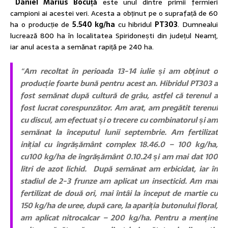
Daniel Marius Bocuță
este unul dintre primii fermieri
campioni ai acestei veri. Acesta a obținut pe o suprafață de 60
ha o producție de
5.540 kg/ha
cu hibridul
PT303
. Dumnealui
lucrează 800 ha în localitatea Spiridonești din județul Neamț,
iar anul acesta a semănat rapiță pe 240 ha.
“
Am recoltat în perioada 13-14 iulie și am obținut o
producție foarte bună pentru acest an. Hibridul PT303 a
fost semănat după cultură de grâu, astfel că terenul a
fost lucrat corespunzător. Am arat, am pregătit terenul
cu discul, am efectuat și o trecere cu combinatorul și am
semănat la începutul lunii septembrie. Am fertilizat
inițial cu îngrășământ complex 18.46.0 – 100 kg/ha,
cu100 kg/ha de îngrășământ 0.10.24 și am mai dat 100
litri de azot lichid. După semănat am erbicidat, iar în
stadiul de 2-3 frunze am aplicat un insecticid. Am mai
fertilizat de două ori, mai întâi la început de martie cu
150 kg/ha de uree, după care, la apariția butonului floral,
am aplicat nitrocalcar – 200 kg/ha. Pentru a menține