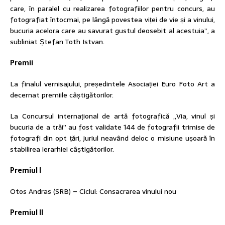
care, în paralel cu realizarea fotografiilor pentru concurs, au
fotografiat întocmai, pe lângă povestea viței de vie și a vinului,
bucuria acelora care au savurat gustul deosebit al acestuia”, a
subliniat Ștefan Toth Istvan.
Premii
La finalul vernisajului, președintele Asociației Euro Foto Art a
decernat premiile câștigătorilor.
La Concursul internațional de artă fotografică „Via, vinul și
bucuria de a trăi” au fost validate 144 de fotografii trimise de
fotografi din opt țări, juriul neavând deloc o misiune ușoară în
stabilirea ierarhiei câștigătorilor.
Premiul I
Otos Andras (SRB) – Ciclul: Consacrarea vinului nou
Premiul II