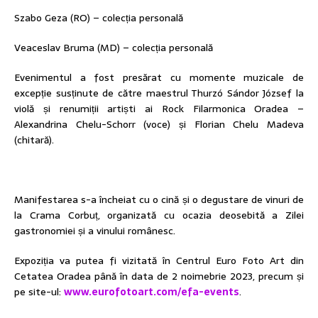
Szabo Geza (RO) – colecția personală
Veaceslav Bruma (MD) – colecția personală
Evenimentul a fost presărat cu momente muzicale de
excepție susținute de către maestrul Thurzó Sándor József la
violă și renumiții artiști ai Rock Filarmonica Oradea –
Alexandrina Chelu-Schorr (voce) și Florian Chelu Madeva
(chitară).
Manifestarea s-a încheiat cu o cină și o degustare de vinuri de
la Crama Corbuț, organizată cu ocazia deosebită a Zilei
gastronomiei și a vinului românesc.
Expoziția va putea fi vizitată în Centrul Euro Foto Art din
Cetatea Oradea până în data de 2 noimebrie 2023, precum și
pe site-ul:
www.eurofotoart.com/efa-events
.