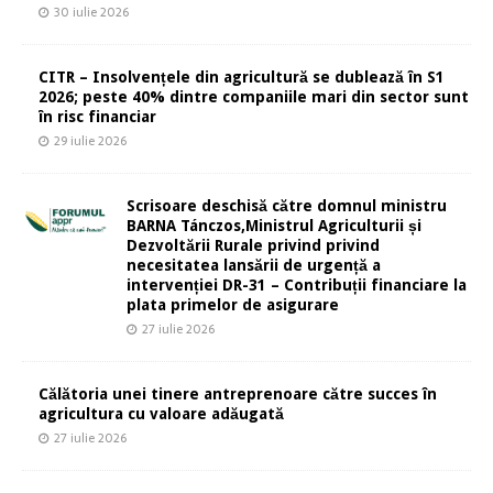
30 iulie 2026
CITR – Insolvențele din agricultură se dublează în S1
2026; peste 40% dintre companiile mari din sector sunt
în risc financiar
29 iulie 2026
Scrisoare deschisă către domnul ministru
BARNA Tánczos,Ministrul Agriculturii și
Dezvoltării Rurale privind privind
necesitatea lansării de urgență a
intervenției DR-31 – Contribuții financiare la
plata primelor de asigurare
27 iulie 2026
Călătoria unei tinere antreprenoare către succes în
agricultura cu valoare adăugată
27 iulie 2026