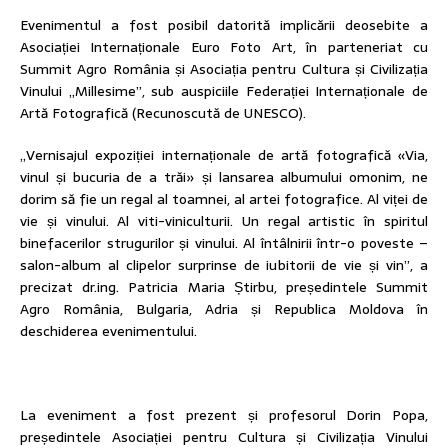
Evenimentul a fost posibil datorită implicării deosebite a
Asociației Internaționale Euro Foto Art, în parteneriat cu
Summit Agro România și Asociația pentru Cultura și Civilizația
Vinului „Millesime”, sub auspiciile Federației Internaționale de
Artă Fotografică (Recunoscută de UNESCO).
„Vernisajul expoziției internaționale de artă fotografică «Via,
vinul și bucuria de a trăi» și lansarea albumului omonim, ne
dorim să fie un regal al toamnei, al artei fotografice. Al viței de
vie și vinului. Al viti-viniculturii. Un regal artistic în spiritul
binefacerilor strugurilor și vinului. Al întâlnirii într-o poveste –
salon-album al clipelor surprinse de iubitorii de vie și vin”, a
precizat dr.ing. Patricia Maria Știrbu, președintele Summit
Agro România, Bulgaria, Adria și Republica Moldova în
deschiderea evenimentului.
La eveniment a fost prezent și profesorul Dorin Popa,
președintele Asociației pentru Cultura și Civilizația Vinului