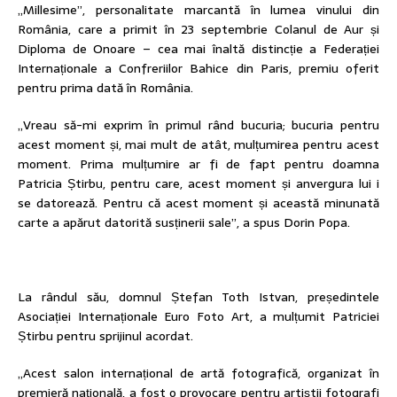
„Millesime”, personalitate marcantă în lumea vinului din
România, care a primit în 23 septembrie Colanul de Aur și
Diploma de Onoare – cea mai înaltă distincție a Federației
Internaționale a Confreriilor Bahice din Paris, premiu oferit
pentru prima dată în România.
„Vreau să-mi exprim în primul rând bucuria; bucuria pentru
acest moment și, mai mult de atât, mulțumirea pentru acest
moment. Prima mulțumire ar fi de fapt pentru doamna
Patricia Știrbu, pentru care, acest moment și anvergura lui i
se datorează. Pentru că acest moment și această minunată
carte a apărut datorită susținerii sale”, a spus Dorin Popa.
La rândul său, domnul Ștefan Toth Istvan, președintele
Asociației Internaționale Euro Foto Art, a mulțumit Patriciei
Știrbu pentru sprijinul acordat.
„Acest salon internațional de artă fotografică, organizat în
premieră națională, a fost o provocare pentru artiștii fotografi