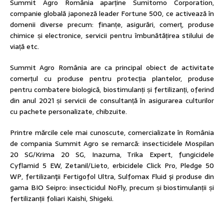
Summit Agro România aparține Sumitomo Corporation,
companie globală japoneză leader Fortune 500, ce activează în
domenii diverse precum: finanțe, asigurări, comerț, produse
chimice și electronice, servicii pentru îmbunătățirea stilului de
viață etc.
Summit Agro România are ca principal obiect de activitate
comerțul cu produse pentru protecția plantelor, produse
pentru combatere biologică, biostimulanți și fertilizanți, oferind
din anul 2021 și servicii de consultanță în asigurarea culturilor
cu pachete personalizate, chibzuite.
Printre mărcile cele mai cunoscute, comercializate în România
de compania Summit Agro se remarcă: insecticidele Mospilan
20 SG/Krima 20 SG, Inazuma, Trika Expert, fungicidele
Cyflamid 5 EW, Zetanil/Lieto, erbicidele Click Pro, Pledge 50
WP, fertilizanţii Fertigofol Ultra, Sulfomax Fluid şi produse din
gama BIO Seipro: insecticidul NoFly, precum și biostimulanții și
fertilizanții foliari Kaishi, Shigeki.