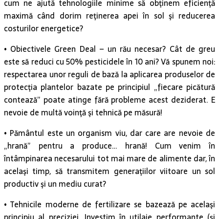
cum ne ajută tehnologiile minime să obţinem eficienţă
maximă când dorim reţinerea apei în sol şi reducerea
costurilor energetice?
• Obiectivele Green Deal – un rău necesar? Cât de greu
este să reduci cu 50% pesticidele în 10 ani? Vă spunem noi:
respectarea unor reguli de bază la aplicarea produselor de
protecţia plantelor bazate pe principiul „fiecare picătură
contează” poate atinge fără probleme acest deziderat. E
nevoie de multă voinţă şi tehnică pe măsură!
• Pământul este un organism viu, dar care are nevoie de
„hrană” pentru a produce… hrană! Cum venim în
întâmpinarea necesarului tot mai mare de alimente dar, în
acelaşi timp, să transmitem generaţiilor viitoare un sol
productiv şi un mediu curat?
• Tehnicile moderne de fertilizare se bazează pe acelaşi
principiu al preciziei. Investim în utilaje performante (şi