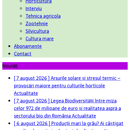
Horticultura
Interviu
Tehnica agricola
Zootehnie
Silvicultura
Cultura mare
Abonamente
Contact
Noutăți
[ 7 august 2026 ]
Arsurile solare și stresul termic –
provocări majore pentru culturile horticole
Actualitate
[ 7 august 2026 ]
Legea Biodiversității între miza
celor 972 de milioane de euro și realitatea aspră a
sectorului bio din România
Actualitate
[ 6 august 2026 ]
Producții mari la grâu? Ai câștigat