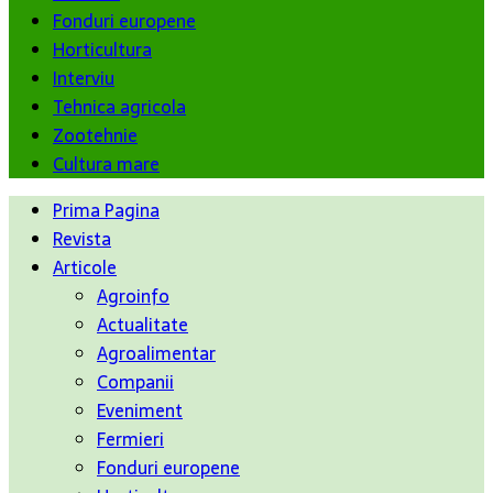
Fonduri europene
Horticultura
Interviu
Tehnica agricola
Zootehnie
Cultura mare
Prima Pagina
Revista
Articole
Agroinfo
Actualitate
Agroalimentar
Companii
Eveniment
Fermieri
Fonduri europene