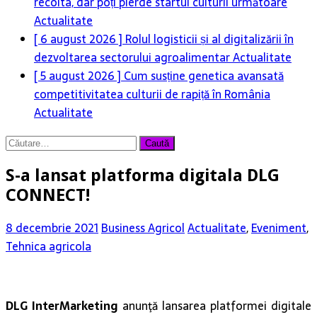
recolta, dar poți pierde startul culturii următoare
Actualitate
[ 6 august 2026 ]
Rolul logisticii și al digitalizării în
dezvoltarea sectorului agroalimentar
Actualitate
[ 5 august 2026 ]
Cum susține genetica avansată
competitivitatea culturii de rapiță în România
Actualitate
Caută
după:
S-a lansat platforma digitala DLG
CONNECT!
8 decembrie 2021
Business Agricol
Actualitate
,
Eveniment
,
Tehnica agricola
DLG InterMarketing
anunţă lansarea platformei digitale