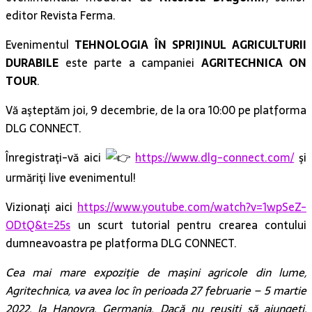
editor Revista Ferma.
Evenimentul
TEHNOLOGIA ÎN SPRIJINUL AGRICULTURII
DURABILE
este parte a campaniei
AGRITECHNICA ON
TOUR
.
Vă aşteptăm joi, 9 decembrie, de la ora 10:00 pe platforma
DLG CONNECT.
Înregistraţi-vă aici
https://www.dlg-connect.com/
şi
urmăriţi live evenimentul!
Vizionaţi aici
https://www.youtube.com/watch?v=1wpSeZ-
ODtQ&t=25s
un scurt tutorial pentru crearea contului
dumneavoastra pe platforma DLG CONNECT.
Cea mai mare expoziţie de maşini agricole din lume,
Agritechnica, va avea loc în perioada 27 februarie – 5 martie
2022, la Hanovra, Germania. Dacă nu reuşiţi să ajungeţi,