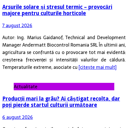
Arsurile solare și stresul termic – provocări
majore pentru culturile horticole
7 august 2026
Autor: Ing. Marius Gaidanof, Technical and Development
Manager Andermatt Biocontrol Romania SRL În ultimii ani,
agricultura se confruntă cu o provocare tot mai evidentă:
creșterea frecvenței și intensității valurilor de căldură.
Temperaturile extreme, asociate cu
[citește mai mult]
Actualitate
Producții mari la grâu? Ai câștigat recolta, dar
poți pierde startul culturii următoare
6 august 2026