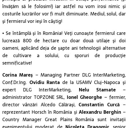
învăţăm să le folosim!) iar astfel nu vom irosi nimic şi
costurile lucrărilor vor fi mult diminuate. Mediul, solul, dar
şi fermierul vor ieşi în câştig!
• Se întâmplă şi în România! Veţi cunoaşte fermierul care
lucrează 800 de hectare cu doar două utilaje şi doi
oameni, aplicând deja de şapte ani tehnologii alternative
de cultivare a solului, cu sporuri de producţie
semnificative!
Corina Mareş
– Managing Partner DLG InterMarketing,
Conf.Dr.Ing.
Ovidiu Ranta
de la USAMV Cluj-Napoca şi
expert DLG InterMarketing,
Nelu Stamate
–
administrator TOPZONE SRL,
Ionel Gheorghe
– fermier,
director vânzări Alcedo Călăraşi,
Constantin Curcă
–
reprezentant Horsch în România şi
Alexandru Berghin
–
Country Manager Great Plains România sunt invitaţii
evenimentului moderat de
Nicoleta Dragomir
, senior