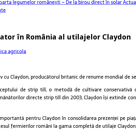
oarta legumelor românești – De la birou direct în solar
Actua
ate
tor în România al utilajelor Claydon
ica agricola
cu Claydon, producătorul britanic de renume mondial de semănă
onceptului de strip till, o metodă de cultivare conservati
ătorilor directe strip till din 2003, Claydon își extinde cons
portantă pentru Claydon în consolidarea prezenței pe piața
accesul fermierilor români la gama completă de utilaje Claydon