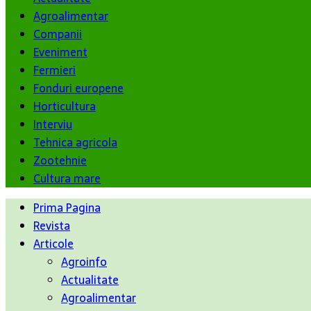
Agroalimentar
Companii
Eveniment
Fermieri
Fonduri europene
Horticultura
Interviu
Tehnica agricola
Zootehnie
Cultura mare
Prima Pagina
Revista
Articole
Agroinfo
Actualitate
Agroalimentar