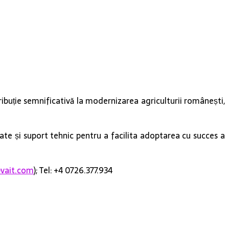
ibuție semnificativă la modernizarea agriculturii românești,
tate și suport tehnic pentru a facilita adoptarea cu succes a
vait.com
); Tel: +4 0726.377.934