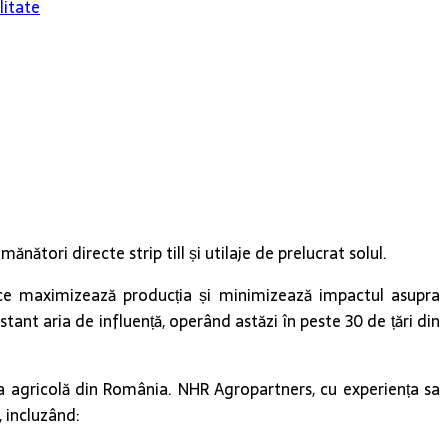
litate
tori directe strip till și utilaje de prelucrat solul.
vă ce maximizează producția și minimizează impactul asupra
tant aria de influență, operând astăzi în peste 30 de țări din
 agricolă din România. NHR Agropartners, cu experiența sa
, incluzând: