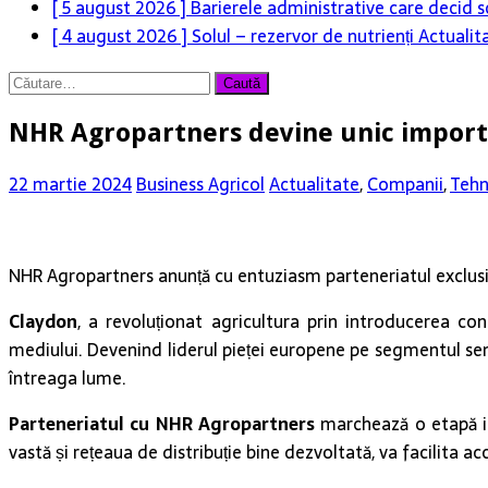
[ 5 august 2026 ]
Barierele administrative care decid s
[ 4 august 2026 ]
Solul – rezervor de nutrienți
Actualit
Caută
după:
NHR Agropartners devine unic importa
22 martie 2024
Business Agricol
Actualitate
,
Companii
,
Tehn
NHR Agropartners anunță cu entuziasm parteneriatul exclusiv 
Claydon
, a revoluționat agricultura prin introducerea c
mediului. Devenind liderul pieței europene pe segmentul semăn
întreaga lume.
Parteneriatul cu NHR Agropartners
marchează o etapă im
vastă și rețeaua de distribuție bine dezvoltată, va facilita 