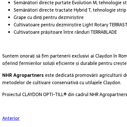
Semănători directe purtate Evolution M, tehnologie stri
Semănători directe tractate Hybrid T, tehnologie strip t
Grape cu dinți pentru dezmiriștire
Cultivatoare pentru dezmiriștire Light Rotary TERRAS
Cultivatoare prășitoare între rânduri TERRABLADE
Suntem onorați să fim partenerii exclusivi ai Claydon în Ro
oferind fermierilor soluții eficiente și durabile pentru creșter
NHR Agropartners
este dedicată promovării agriculturii du
metodelor de cultivare conservativă cu utilajele Claydon.
Proiectul CLAYDON OPTI-TILL® din cadrul NHR Agropartners
Anterior