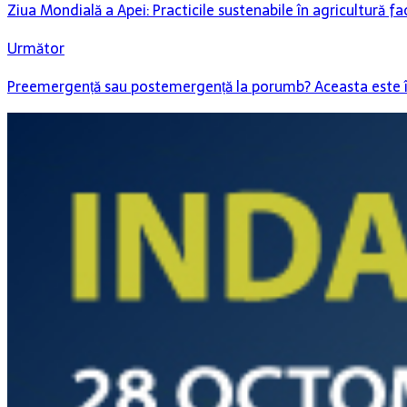
Ziua Mondială a Apei: Practicile sustenabile în agricultură 
Următor
Preemergență sau postemergență la porumb? Aceasta este 