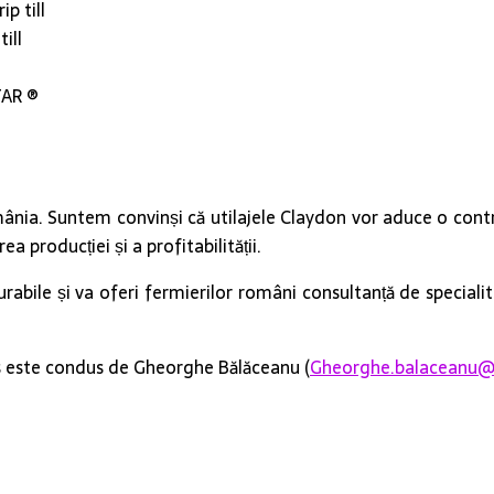
p till
ill
TAR ®
mânia. Suntem convinși că utilajele Claydon vor aduce o contr
ea producției și a profitabilității.
rabile și va oferi fermierilor români consultanță de speciali
 este condus de Gheorghe Bălăceanu (
Gheorghe.balaceanu@