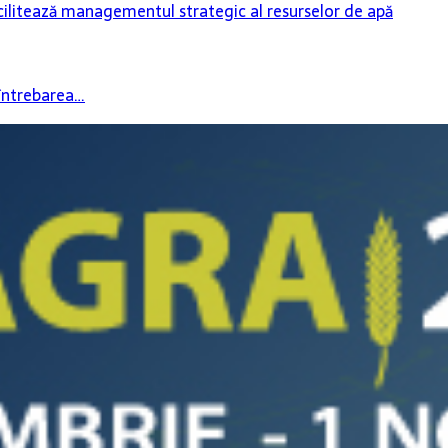
facilitează managementul strategic al resurselor de apă
întrebarea…