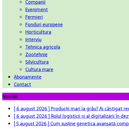
Companii
Eveniment
Fermieri
Fonduri europene
Horticultura
Interviu
Tehnica agricola
Zootehnie
Silvicultura
Cultura mare
Abonamente
Contact
Noutăți
[ 6 august 2026 ]
Producții mari la grâu? Ai câștigat re
[ 6 august 2026 ]
Rolul logisticii și al digitalizării în
[ 5 august 2026 ]
Cum susține genetica avansată compet