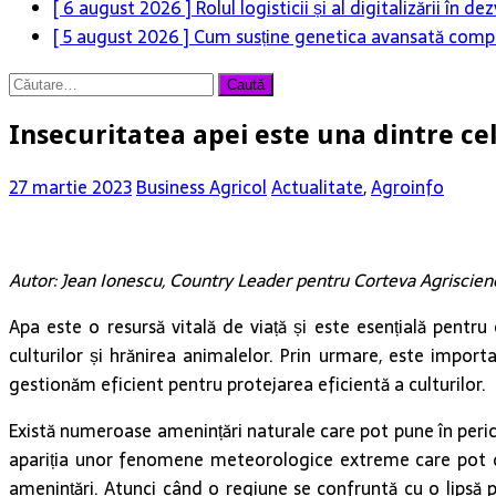
[ 6 august 2026 ]
Rolul logisticii și al digitalizării în
[ 5 august 2026 ]
Cum susține genetica avansată compet
Caută
după:
Insecuritatea apei este una dintre ce
27 martie 2023
Business Agricol
Actualitate
,
Agroinfo
Autor: Jean Ionescu,
Country Leader pentru Corteva Agriscie
Apa este o resursă vitală de viață și este esențială pentru
culturilor și hrănirea animalelor. Prin urmare, este import
gestionăm eficient pentru protejarea eficientă a culturilor.
Există numeroase amenințări naturale care pot pune în peric
apariția unor fenomene meteorologice extreme care pot di
amenințări. Atunci când o regiune se confruntă cu o lipsă p