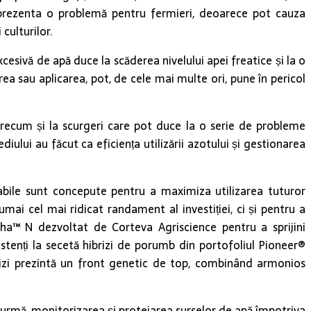
 reprezenta o problemă pentru fermieri, deoarece pot cauza
culturilor.
xcesivă de apă duce la scăderea nivelului apei freatice și la o
rea sau aplicarea, pot, de cele mai multe ori, pune în pericol
 precum și la scurgeri care pot duce la o serie de probleme
lui au făcut ca eficiența utilizării azotului și gestionarea
durabile sunt concepute pentru a maximiza utilizarea tuturor
ai cel mai ridicat randament al investiției, ci și pentru a
ha™ N dezvoltat de Corteva Agriscience pentru a sprijini
stenți la secetă hibrizi de porumb din portofoliul Pioneer®
rizi prezintă un front genetic de top, combinând armonios
din urmă, monitorizarea și protejarea surselor de apă împotriva