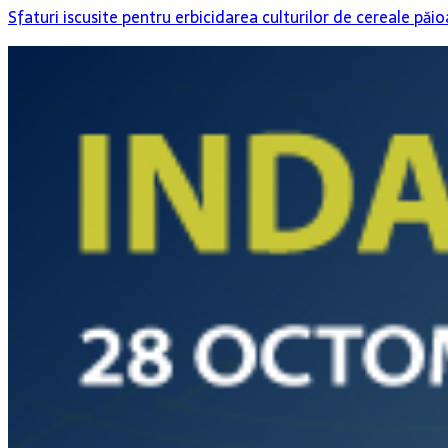
Sfaturi iscusite pentru erbicidarea culturilor de cereale păi