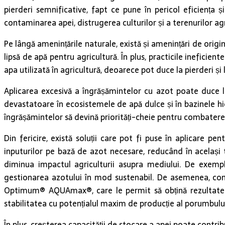
pierderi semnificative, fapt ce pune în pericol eficiența
contaminarea apei, distrugerea culturilor și a terenurilor ag
Pe lângă amenințările naturale, există și amenințări de origin
lipsă de apă pentru agricultură. În plus, practicile ineficie
apa utilizată în agricultură, deoarece pot duce la pierderi și l
Aplicarea excesivă a îngrășămintelor cu azot poate duce la
devastatoare în ecosistemele de apă dulce și în bazinele hi
îngrășămintelor să devină priorități-cheie pentru combaterea
Din fericire, există soluții care pot fi puse în aplicare p
inputurilor pe bază de azot necesare, reducând în același 
diminua impactul agriculturii asupra mediului. De exemp
gestionarea azotului în mod sustenabil. De asemenea, compa
Optimum® AQUAmax®, care le permit să obțină rezultate bu
stabilitatea cu potențialul maxim de producție al porumbulu
În plus, creșterea capacității de stocare a apei poate contrib