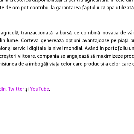
ate de om pot contribui la garantarea faptului că apa utilizată 
colă, tranzacționată la bursă, ce combină inovația de vârf d
 din lume. Corteva generează opțiuni avantajoase pe piață pr
lor și servicii digitale la nivel mondial. Având în portofoliu u
 creșteri viitoare, compania se angajează să maximizeze produc
isiunea de a îmbogăți viața celor care produc și a celor care 
dIn
,
Twitter
şi
YouTube
.