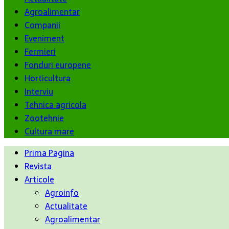
Agroalimentar
Companii
Eveniment
Fermieri
Fonduri europene
Horticultura
Interviu
Tehnica agricola
Zootehnie
Cultura mare
Prima Pagina
Revista
Articole
Agroinfo
Actualitate
Agroalimentar