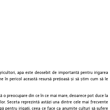
agricultori, apa este deosebit de importantă pentru irigarea
ne în pericol această resursă prețioasă și să știm cum să le
ntă o preocupare din ce în ce mai mare, deoarece pot duce la
r. Seceta reprezintă astăzi una dintre cele mai frecvente
ă pentru irigații, ceea ce face ca anumite culturi să sufere