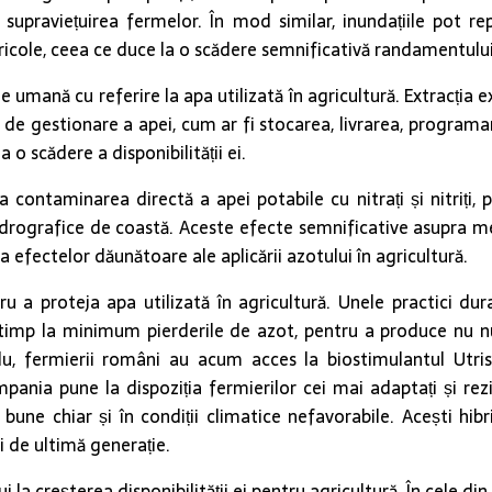
 și supraviețuirea fermelor. În mod similar, inundațiile pot
ricole, ceea ce duce la o scădere semnificativă randamentului 
e umană cu referire la apa utilizată în agricultură. Extracția e
nte de gestionare a apei, cum ar fi stocarea, livrarea, programa
a o scădere a disponibilității ei.
 contaminarea directă a apei potabile cu nitrați și nitriți,
drografice de coastă. Aceste efecte semnificative asupra mediu
 efectelor dăunătoare ale aplicării azotului în agricultură.
entru a proteja apa utilizată în agricultură. Unele practici 
timp la minimum pierderile de azot, pentru a produce nu num
lu, fermierii români au acum acces la biostimulantul Utris
nia pune la dispoziția fermierilor cei mai adaptați și rezi
ne chiar și în condiții climatice nefavorabile. Acești hib
i de ultimă generație.
ui la creșterea disponibilității ei pentru agricultură. În cele 