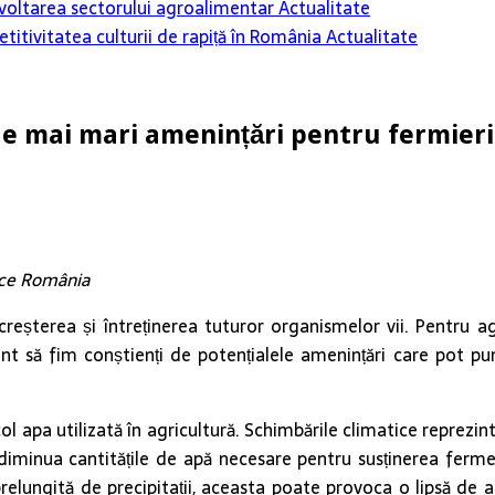
 dezvoltarea sectorului agroalimentar
Actualitate
itivitatea culturii de rapiță în România
Actualitate
le mai mari amenințări pentru fermieri
nce România
 creșterea și întreținerea tuturor organismelor vii. Pentru 
ant să fim conștienți de potențialele amenințări care pot pu
ol apa utilizată în agricultură. Schimbările climatice reprezi
minua cantitățile de apă necesare pentru susținerea fermelo
relungită de precipitații, aceasta poate provoca o lipsă de ap