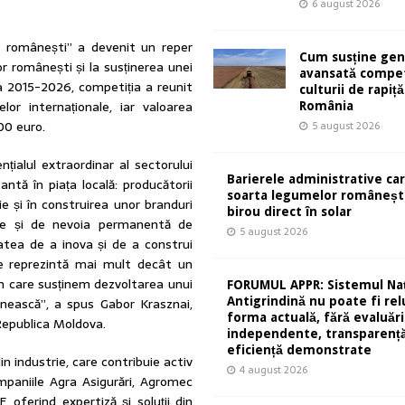
6 august 2026
ri românești” a devenit un reper
Cum susține gen
or românești și la susținerea unei
avansată compet
ada 2015-2026, competiția a reunit
culturii de rapiță
or internaționale, iar valoarea
România
00 euro.
5 august 2026
țialul extraordinar al sectorului
Barierele administrative ca
antă în piața locală: producătorii
soarta legumelor românești
ie și în construirea unor branduri
birou direct în solar
ice și de nevoia permanentă de
5 august 2026
atea de a inova și de a construi
e reprezintă mai mult decât un
rin care susținem dezvoltarea unui
FORUMUL APPR: Sistemul Naț
Antigrindină nu poate fi rel
nească”, a spus Gabor Krasznai,
forma actuală, fără evaluări
Republica Moldova.
independente, transparență
eficiență demonstrate
in industrie, care contribuie activ
4 august 2026
ompaniile Agra Asigurări, Agromec
, oferind expertiză și soluții din