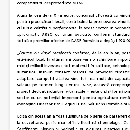
competiției și Vicepreședinte ADAR.
Ajuns la cea de-a XI-a ediție, concursul „Povești cu vinu
pentru producătorii locali, contribuind la promovarea vinuril
culturi a calității și performanței în acest sector. În perio
aproximativ 3.880 de vinuri evaluate conform standardel
totală a premiilor oferite de BASF România a depășit 190.0
„
Povești cu vinuri românești
confirmă, de la an la an, poten
vitivinicol local. În ultimii ani observăm o schimbare import
mici și mijlocii investesc tot mai mult în calitate, tehnolog
autentice. Într-un context marcat de provocări climat
adaptare, competitivitatea vine tot mai mult din capacit
valoare pe termen lung. Pentru BASF, această competiți
proiect dedicat industriei vitivinicole – este o platformă p
sector cu un potențial important pentru agricultura româ
Managing Director BASF Agricultural Solutions România și 
Ediția din acest an a fost susținută de o serie de parteneri d
la dezvoltarea performanței în viticultură și oenologie. C
Ștefănești, Klarwin și Sodinal s-au alăturat inițiativei BASF