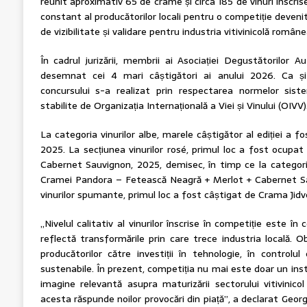
reunit aproximativ 65 de crame și circa 185 de vinuri înscris
constant al producătorilor locali pentru o competiție deveni
de vizibilitate și validare pentru industria vitivinicolă român
În cadrul jurizării, membrii ai Asociației Degustătorilor 
desemnat cei 4 mari câștigători ai anului 2026. Ca și în
concursului s-a realizat prin respectarea normelor siste
stabilite de Organizația Internațională a Viei și Vinului (OIVV)
La categoria vinurilor albe, marele câștigător al ediției a 
2025. La secțiunea vinurilor rosé, primul loc a fost ocu
Cabernet Sauvignon, 2025, demisec, în timp ce la categoria 
Cramei Pandora – Fetească Neagră + Merlot + Cabernet Sau
vinurilor spumante, primul loc a fost câștigat de Crama Jidve
„Nivelul calitativ al vinurilor înscrise în competiție este în
reflectă transformările prin care trece industria locală. 
producătorilor către investiții în tehnologie, în controlul ca
sustenabile. În prezent, competiția nu mai este doar un inst
imagine relevantă asupra maturizării sectorului vitivinic
acesta răspunde noilor provocări din piață”, a declarat Georg