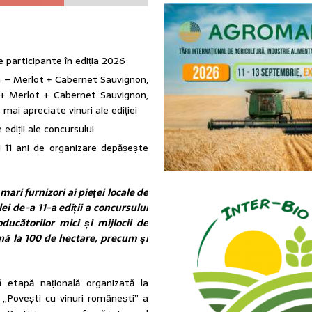
e participante în ediția 2026
 – Merlot + Cabernet Sauvignon,
+ Merlot + Cabernet Sauvignon,
ai apreciate vinuri ale ediției
ediții ale concursului
i 11 ani de organizare depășește
mari furnizori ai pieței locale de
ei de-a 11-a ediții a concursului
ducătorilor mici și mijlocii de
ână la 100 de hectare, precum și
 etapă națională organizată la
i „Povești cu vinuri românești” a