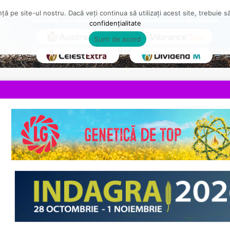
ă pe site-ul nostru. Dacă veți continua să utilizați acest site, trebuie 
confidențialitate
Sunt de acord