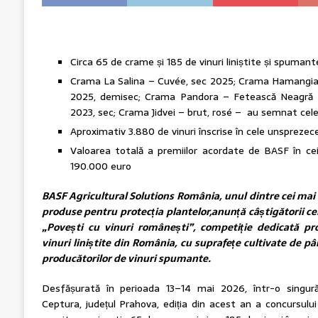
Circa 65 de crame și 185 de vinuri liniștite și spumant
Crama La Salina – Cuvée, sec 2025; Crama Hamangia
2025, demisec; Crama Pandora – Fetească Neagră 
2023, sec; Crama Jidvei – brut, rosé – au semnat cele m
Aproximativ 3.880 de vinuri înscrise în cele unsprezece 
Valoarea totală a premiilor acordate de BASF în ce
190.000 euro
BASF Agricultural Solutions România,
unul dintre cei mai 
produse pentru protecția plantelor,anunță câștigătorii cel
„Povești cu vinuri românești”, competiție dedicată pro
vinuri liniștite din România, cu suprafețe cultivate de p
producătorilor de vinuri spumante.
Desfășurată în perioada 13–14 mai 2026, într-o singură
Ceptura, județul Prahova, ediția din acest an a concursulu