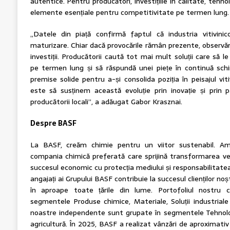
autentice. Pentru producători, investițiile în calitate, tehno
elemente esențiale pentru competitivitate pe termen lung.
„Datele din piață confirmă faptul că industria vitivini
maturizare. Chiar dacă provocările rămân prezente, observă
investiții. Producătorii caută tot mai mult soluții care să 
pe termen lung și să răspundă unei piețe în continuă s
premise solide pentru a-și consolida poziția în peisajul viti
este să susținem această evoluție prin inovație și prin
producătorii locali”, a adăugat Gabor Krasznai.
Despre BASF
La BASF, creăm chimie pentru un viitor sustenabil. Am
compania chimică preferată care sprijină transformarea ver
succesul economic cu protecția mediului și responsabilitate
angajați ai Grupului BASF contribuie la succesul clienților no
în aproape toate țările din lume. Portofoliul nostru c
segmentele Produse chimice, Materiale, Soluții industriale și 
noastre independente sunt grupate în segmentele Tehnologi
agricultură. În 2025, BASF a realizat vânzări de aproximativ