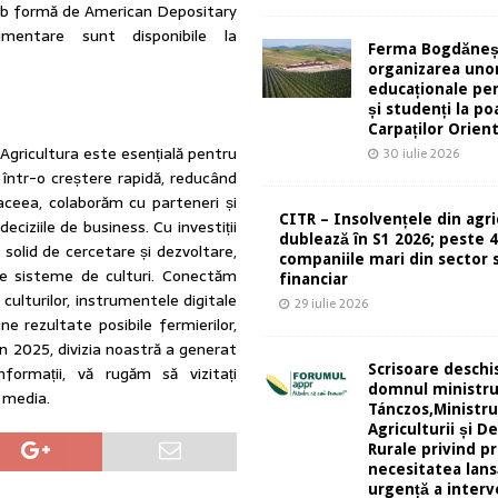
sub formă de American Depositary
imentare sunt disponibile la
Ferma Bogdăneș
organizarea unor
educaționale pen
și studenți la po
Carpaților Orient
Agricultura este esențială pentru
30 iulie 2026
e într-o creștere rapidă, reducând
aceea, colaborăm cu parteneri și
CITR – Insolvențele din agri
eciziile de business. Cu investiții
dublează în S1 2026; peste 
solid de cercetare și dezvoltare,
companiile mari din sector s
ite sisteme de culturi. Conectăm
financiar
culturilor, instrumentele digitale
29 iulie 2026
e rezultate posibile fermierilor,
. În 2025, divizia noastră a generat
Scrisoare deschi
ormații, vă rugăm să vizitați
domnul ministr
 media.
Tánczos,Ministru
Agriculturii și De
Rurale privind pr
necesitatea lans
urgență a interv