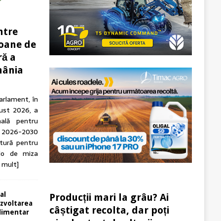
ntre
ioane de
ră a
mânia
arlament, în
gust 2026, a
nală pentru
 2026-2030
tură pentru
olo de miza
 mult]
 al
Producții mari la grâu? Ai
dezvoltarea
câștigat recolta, dar poți
alimentar