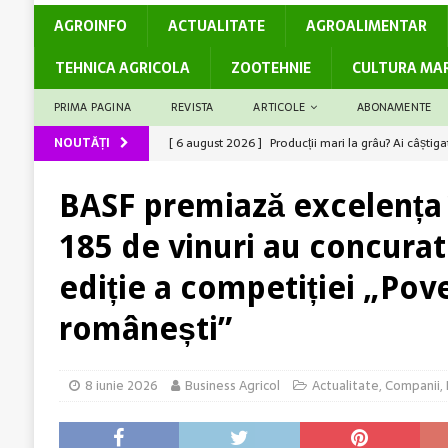
AGROINFO
ACTUALITATE
AGROALIMENTAR
TEHNICA AGRICOLA
ZOOTEHNIE
CULTURA MA
PRIMA PAGINA
REVISTA
ARTICOLE
ABONAMENTE
NOUTĂȚI
[ 6 august 2026 ]
Producții mari la grâu? Ai câștiga
[ 6 august 2026 ]
Rolul logisticii și al digitalizări
BASF premiază excelența î
[ 5 august 2026 ]
Cum susține genetica avansată co
[ 5 august 2026 ]
Barierele administrative care dec
185 de vinuri au concurat 
[ 7 august 2026 ]
Legea Biodiversității între miza c
ediție a competiției „Pove
România
ACTUALITATE
românești”
8 iunie 2026
Business Agricol
Actualitate
,
Companii
,