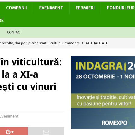
COMPANII
EVENIMENT
FERMIERI
FONDURI EU
RE
CONTACT
t recolta, dar poți pierde startul culturii următoare
ACTUALITATE
i în dezvoltarea sectorului agroalimentar
ACTUALITATE
n viticultură:
mpetitivitatea culturii de rapiță în România
ACTUALITATE
id soarta legumelor românești – De la birou direct în solar
ACTUALITATE
la a XI-a
elor 972 de milioane de euro și realitatea aspră a sectorului bio din
ști cu vinuri
Eveniment