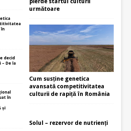
pierde startul culturii
următoare
etica
itivitatea
 în
re decid
 – De la
Cum susține genetica
avansată competitivitatea
ional
culturii de rapiță în România
uat în
 și
Solul – rezervor de nutrienți