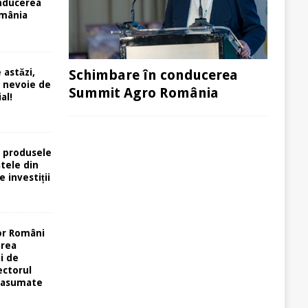
nducerea
mânia
 astăzi,
Schimbare în conducerea
e nevoie de
Summit Agro România
al!
 produsele
atele din
e investiții
or Români
area
i de
ectorul
 asumate