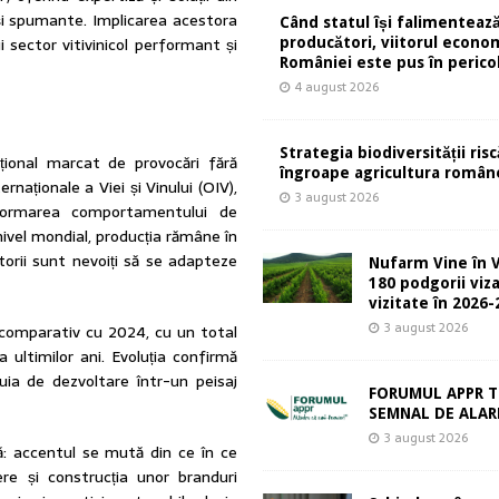
ri și spumante. Implicarea acestora
Când statul își falimentează
 sector vitivinicol performant și
producători, viitorul econom
României este pus în perico
4 august 2026
Strategia biodiversității risc
ațional marcat de provocări fără
îngroape agricultura român
rnaționale a Viei și Vinului (OIV),
3 august 2026
nsformarea comportamentului de
nivel mondial, producția rămâne în
torii sunt nevoiți să se adapteze
Nufarm Vine în V
180 podgorii viza
vizitate în 2026
3 august 2026
comparativ cu 2024, cu un total
 ultimilor ani. Evoluția confirmă
uia de dezvoltare într-un peisaj
FORUMUL APPR T
SEMNAL DE ALA
3 august 2026
ă: accentul se mută din ce în ce
re și construcția unor branduri