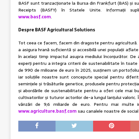
BASF sunt tranzacționate la Bursa din Frankfurt (BAS) și 
Receipts (BASFY) în Statele Unite. Informații supl
www.basf.com
.
Despre BASF Agricultural Solutions
Tot ceea ce facem, facem din dragoste pentru agricultură. 
a asigura hrană suficientă și accesibilă unei populații aflat
în același timp impactul asupra mediului înconjurător. De 
experți pentru a integra criterii de sustenabilitate în toate d
de 990 de milioane de euro în 2025, susținem un portofoliu 
iar soluțiile noastre sunt concepute special pentru difer
semințele și trăsăturile genetice, produsele pentru protecția 
și abordările de sustenabilitate pentru a oferi cele mai bun
cultivatorilor și tuturor actorilor de-a lungul lanțului valoric
vânzări de 9,6 miliarde de euro. Pentru mai multe inf
www.agriculture.basf.com
sau canalele noastre de social