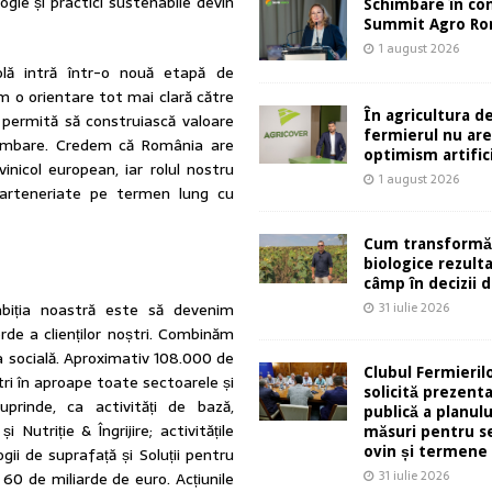
logie și practici sustenabile devin
Schimbare în co
Summit Agro Ro
1 august 2026
colă intră într-o nouă etapă de
m o orientare tot mai clară către
În agricultura de
le permită să construiască valoare
fermierul nu ar
chimbare. Credem că România are
optimism artifici
vinicol european, iar rolul nostru
1 august 2026
 parteneriate pe termen lung cu
Cum transformă
biologice rezult
câmp în decizii d
31 iulie 2026
biția noastră este să devenim
de a clienților noștri. Combinăm
a socială. Aproximativ 108.000 de
Clubul Fermieril
ștri în aproape toate sectoarele și
solicită prezent
uprinde, ca activități de bază,
publică a planulu
Nutriție & Îngrijire; activitățile
măsuri pentru s
ovin și termene
i de suprafață și Soluții pentru
31 iulie 2026
 60 de miliarde de euro. Acțiunile