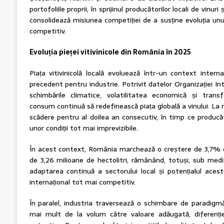
portofoliile proprii, în sprijinul producătorilor locali de vinu
consolidează misiunea competiției de a susține evoluția unui
competitiv.
Evoluția pieței vitivinicole din România în 2025
Piața vitivinicolă locală evoluează într-un context intern
precedent pentru industrie. Potrivit datelor Organizației Inte
schimbările climatice, volatilitatea economică și tra
consum continuă să redefinească piața globală a vinului. La 
scădere pentru al doilea an consecutiv, în timp ce producă
unor condiții tot mai imprevizibile.
În acest context, România marchează o creștere de 3,7% 
de 3,26 milioane de hectolitri, rămânând, totuși, sub media
adaptarea continuă a sectorului local și potențialul acest
internațional tot mai competitiv.
În paralel, industria traversează o schimbare de paradigm
mai mult de la volum către valoare adăugată, diferenție