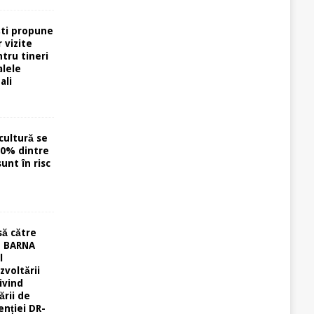
ti propune
 vizite
tru tineri
alele
ali
cultură se
40% dintre
unt în risc
să către
u BARNA
l
zvoltării
ivind
ării de
enției DR-