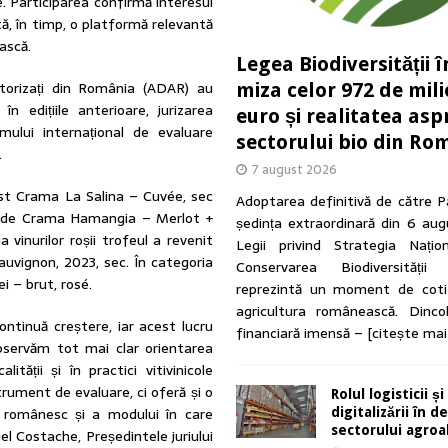
e. Participarea confirmă interesul
tă, în timp, o platformă relevantă
ească.
Legea Biodiversității î
Autorizați din România (ADAR) au
miza celor 972 de mil
 edițiile anterioare, jurizarea
euro și realitatea asp
mului internațional de evaluare
sectorului bio din Ro
.
7 august 2026
fost Crama La Salina – Cuvée, sec
Adoptarea definitivă de către P
pat de Crama Hamangia – Merlot +
ședința extraordinară din 6 au
vinurilor roșii trofeul a revenit
Legii privind Strategia Națio
vignon, 2023, sec. În categoria
Conservarea Biodiversității
i – brut, rosé.
reprezintă un moment de coti
agricultura românească. Dinc
 continuă creștere, iar acest lucru
financiară imensă –
[citește mai
Observăm tot mai clar orientarea
lității și în practici vitivinicole
rument de evaluare, ci oferă și o
Rolul logisticii și
ol românesc și a modului în care
digitalizării în 
sectorului agro
el Costache, Președintele juriului