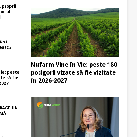
 propriii
ic al
l
ă să
ească
Nufarm Vine în Vie: peste 180
podgorii vizate să fie vizitate
ie: peste
te să fie
în 2026-2027
-2027
RAGE UN
RMĂ