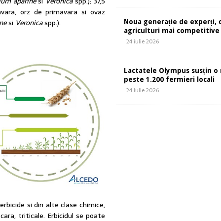
ium aparine
si
Veronica
spp.); 37,5
avara, orz de primavara si ovaz
ne
si
Veronica
spp.).
Noua generație de experți, 
agriculturi mai competitive
24 iulie 2026
Lactatele Olympus susțin o 
peste 1.200 fermieri locali
24 iulie 2026
erbicide si din alte clase chimice,
ecara, triticale. Erbicidul se poate