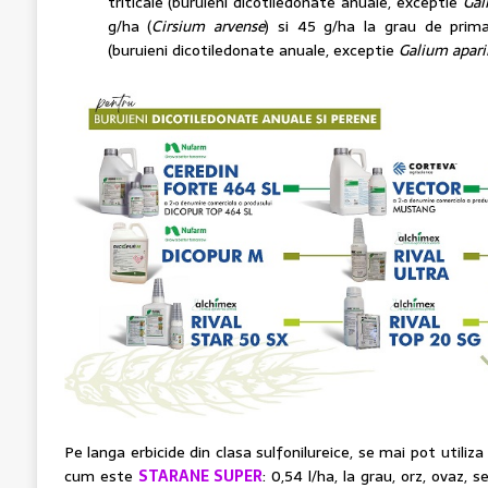
triticale (buruieni dicotiledonate anuale, exceptie
Gal
g/ha (
Cirsium arvense
) si 45 g/ha la grau de prim
(buruieni dicotiledonate anuale, exceptie
Galium apari
Pe langa erbicide din clasa sulfonilureice, se mai pot utiliza 
cum este
STARANE SUPER
: 0,54 l/ha, la grau, orz, ovaz, s