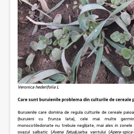
Veronica hederifolia L
Care sunt buruienile problema din culturile de cereale
Buruienile care domina de regula culturile de cereale paio
(buruieni cu frunza lata), cele mai multe germin
monocotiledonate nu trebuie neglijate, mai ales in zonele d
ovazul salbatic (
Avena fatua
),iarba vantului (
Apera-spica-