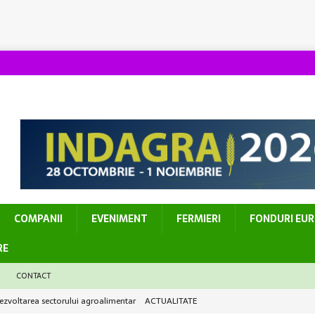
COMPANII
EVENIMENT
FERMIERI
FONDURI EU
RE
CONTACT
în dezvoltarea sectorului agroalimentar
ACTUALITATE