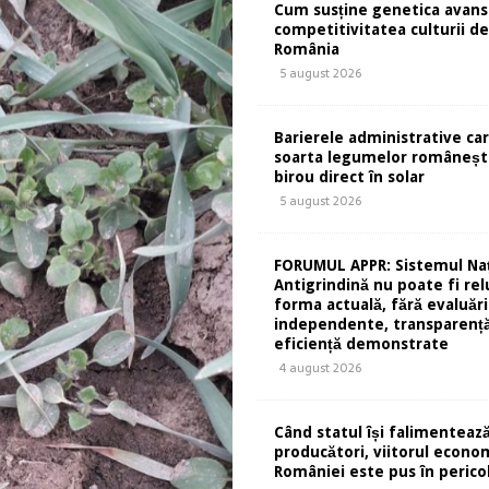
Cum susține genetica avans
competitivitatea culturii de 
România
5 august 2026
Barierele administrative ca
soarta legumelor românești
birou direct în solar
5 august 2026
FORUMUL APPR: Sistemul Naț
Antigrindină nu poate fi rel
forma actuală, fără evaluări
independente, transparență
eficiență demonstrate
4 august 2026
Când statul își falimentează
producători, viitorul econom
României este pus în perico