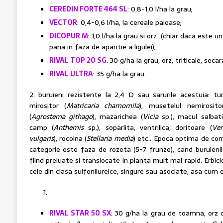
CEREDIN FORTE 464 SL
: 0,8-1,0 l/ha la grau;
VECTOR
: 0,4-0,6 l/ha, la cereale paioase;
DICOPUR M
: 1,0 l/ha la grau si orz (chiar daca este 
pana in faza de aparitie a ligulei);
RIVAL TOP 20 SG
: 30 g/ha la grau, orz, triticale, secar
RIVAL ULTRA
: 35 g/ha la grau.
2. buruieni rezistente la 2,4 D sau sarurile acestuia: tur
mirositor (
Matricaria chamomila
), musetelul nemirosito
(
Agrostema githago
), mazarichea (
Vicia
sp.), macul salbati
camp (
Anthemis
sp.), soparlita, ventrilica, doritoare (
Ver
vulgaris
), rocoina (
Stellaria media
) etc.. Epoca optima de com
categorie este faza de rozeta (5-7 frunze), cand buruienil
fiind preluate si translocate in planta mult mai rapid. Erbi
cele din clasa sulfonilureice, singure sau asociate, asa cum 
RIVAL STAR 50 SX
: 30 g/ha la grau de toamna, orz