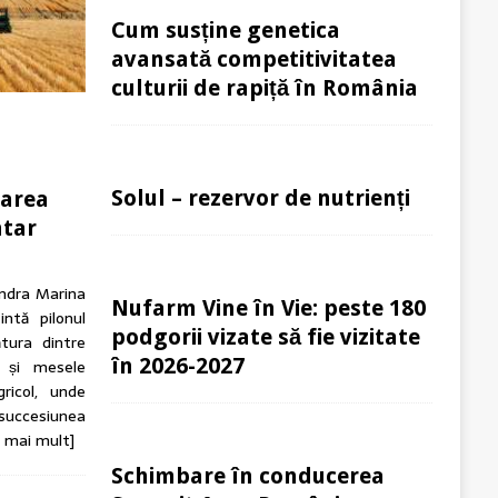
Cum susține genetica
avansată competitivitatea
culturii de rapiță în România
Solul – rezervor de nutrienți
tarea
ntar
andra Marina
Nufarm Vine în Vie: peste 180
intă pilonul
podgorii vizate să fie vizitate
tura dintre
în 2026-2027
n și mesele
ricol, unde
 succesiunea
e mai mult]
Schimbare în conducerea