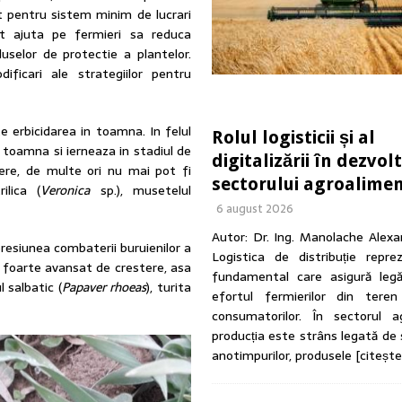
at pentru sistem minim de lucrari
 pot ajuta pe fermieri sa reduca
uselor de protectie a plantelor.
ificari ale strategiilor pentru
 erbicidarea in toamna. In felul
Rolul logisticii și al
 toamna si ierneaza in stadiul de
digitalizării în dezvol
tere, de multe ori nu mai pot fi
sectorului agroalime
ilica (
Veronica
sp.), musetelul
6 august 2026
Autor: Dr. Ing. Manolache Alex
resiunea combaterii buruienilor a
Logistica de distribuție reprez
u foarte avansat de crestere, asa
fundamental care asigură legă
l salbatic (
Papaver rhoeas
), turita
efortul fermierilor din tere
consumatorilor. În sectorul ag
producția este strâns legată de
anotimpurilor, produsele
[citeșt