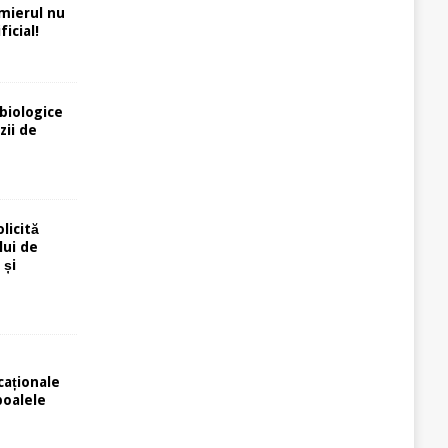
rmierul nu
icial!
biologice
zii de
licită
lui de
 și
caționale
poalele