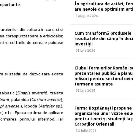
importante.
În agricultura de astăzi, fe
are nevoie de optimism artif
1 august 2026
ienilor din cultura in curs, ci si
Cum transformă produsele 
rea corespunzatoare a erbicidelor,
rezultatele din câmp în deci
entru culturile de cereale paioase
investiții
31 iulie 2026
Clubul Fermierilor Români so
a si stadiu de dezvoltare exista
prezentarea publică a planu
măsuri pentru sectorul ovin
termene asumate
31 iulie 2026
salbatic (
Sinapis arvensis
), traista
lbum
), palamida (
Cirsium arvense
),
spi arvense
), loboda (
Atriplex
sp.),
Ferma Bogdănești propune
us
) etc.. Epoca optima de aplicare
organizarea unor vizite edu
formarea primului internod, iar
pentru tineri și studenți la 
Carpaților Orientali
30 iulie 2026