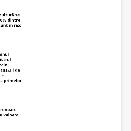
cultură se
40% dintre
unt în risc
omnul
istrul
rale
lansării de
 –
ta primelor
prenoare
cu valoare