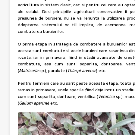
agricultura in sistem clasic, cat si pentru cei care au opt
ale solului. Desi principiile agriculturii conservative ii
presiunea de buruieni, nu se va renunta la utilizarea prod
Adoptarea sistemului no-till implica, de asemenea, mod
combaterea buruienilor.
O prima etapa in strategia de combatere a buruienilor este
acesta sunt combatute si acele buruieni care rasar inca din
rozeta, iar in primavara, fiind in stadii avansate de cres
combatute, asa cum sunt: soparlita, doritoarea, ventr
(
Matricaria
sp.), paralute (
Thlaspi arvense
) etc.
Pentru fermierii care au sarit peste aceasta etapa, toata p
ramas in primavara, unele speciile fiind deja intru-un stadi
cum sunt soparlita, doritoare, ventrilica (
Veronica
sp.), macu
(
Galium aparin
e) etc.