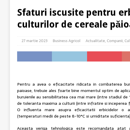
[ 5 august 2026 ]
Cum susține genetica avansată comp
Sfaturi iscusite pentru er
[ 5 august 2026 ]
Barierele administrative care deci
culturilor de cereale păi
[ 4 august 2026 ]
Solul – rezervor de nutrienți
ACT
[ 4 august 2026 ]
FORUMUL APPR: Sistemul Național An
27 martie 2023
Business Agricol
Actualitate
,
Companii
,
Cul
transparență și eficiență demonstrate
ACTUALITATE
Pentru a avea o eficacitate ridicata in combaterea burui
paioase, trebuie ales foarte bine momentul optim de aplica
buruienile au sensibilitatea cea mai mare (intre stadiul de “
de toleranta maxima a culturii (intre infratire si inceperea f
O influenta mare asupra eficacitatii erbicidelor o 
(temperaturi medii de peste 8-10°C si umiditate suficienta)
Aceasta veriga tehnologica este recomandata atat pe