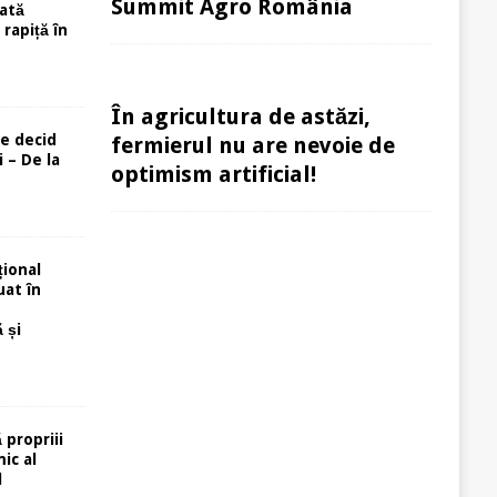
Summit Agro România
ată
rapiță în
În agricultura de astăzi,
re decid
fermierul nu are nevoie de
 – De la
optimism artificial!
ional
uat în
 și
 propriii
ic al
l