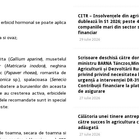
CITR – Insolvențele din agri
un erbicid hormonal se poate aplica
dublează în S1 2026; peste 
companiile mari din sector s
financiar
a si ovaz;
29 iulie 2026
Scrisoare deschisă către d
ita (
Gallium aparine
), musetelul
ministru BARNA Tánczos,Min
r (
Matricaria inodora
), neghina
Agriculturii și Dezvoltării Ru
c (
Papaver rhoeas
), romanita de
privind privind necesitatea 
onica
sp.), spalacioasa (
Senecio
urgență a intervenției DR-31
batere a buruienilor din aceasta
Contribuții financiare la pla
de asigurare
e au cresterea activa, erbicidele
27 iulie 2026
cidele recomandate sunt in special
este:
Călătoria unei tinere antre
către succes în agricultura 
adăugată
 de toamna, secara de toamna si
27 iulie 2026