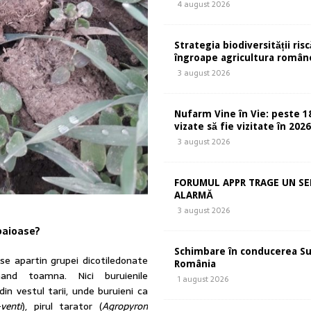
4 august 2026
Strategia biodiversității risc
îngroape agricultura român
3 august 2026
Nufarm Vine în Vie: peste 1
vizate să fie vizitate în 202
3 august 2026
FORUMUL APPR TRAGE UN S
ALARMĂ
3 august 2026
 paioase?
Schimbare în conducerea S
ase apartin grupei dicotiledonate
România
and toamna. Nici buruienile
1 august 2026
in vestul tarii, unde buruieni ca
venti
), pirul tarator (
Agropyron