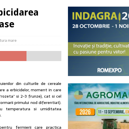
etitivitatea culturii de rapiță în România
ACTUALITATE
bicidarea
d soarta legumelor românești – De la birou direct în solar
ACTUALITATE
oase
UALITATE
tigrindină nu poate fi reluat în forma actuală, fără evaluări independente,
tura mare
enilor din culturile de cereale
re a erbicidelor, moment in care
rozeta” si 2-3 frunze), cat si cel
ormarii primului nod diferentiat).
au temperatura si umiditatea
.
ntru fermierii care practica