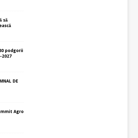
ă să
ească
80 podgorii
6-2027
EMNAL DE
ummit Agro