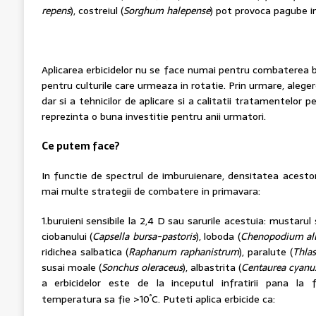
repens
), costreiul (
Sorghum halepense
) pot provoca pagube 
Aplicarea erbicidelor nu se face numai pentru combaterea buru
pentru culturile care urmeaza in rotatie. Prin urmare, alege
dar si a tehnicilor de aplicare si a calitatii tratamentelor p
reprezinta o buna investitie pentru anii urmatori.
Ce putem face?
In functie de spectrul de imburuienare, densitatea acestor
mai multe strategii de combatere in primavara:
1.buruieni sensibile la 2,4 D sau sarurile acestuia: mustarul 
ciobanului (
Capsella bursa-pastoris
), loboda (
Chenopodium a
ridichea salbatica (
Raphanum raphanistrum
), paralute (
Thla
susai moale (
Sonchus oleraceus
), albastrita (
Centaurea cyan
a erbicidelor este de la inceputul infratirii pana la 
°
temperatura sa fie >10
C. Puteti aplica erbicide ca: