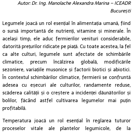
Autor: Dr. Ing. Manolache Alexandra Marina – ICEADR
București
Legumele joacă un rol esențial în alimentația umană, fiind
o sursă importantă de nutrienți, vitamine și minerale. În
același timp, ele aduc fermierilor venituri considerabile,
datorită prețurilor ridicate pe piață. Cu toate acestea, la fel
ca alte culturi, legumele sunt afectate de schimbările
climatice, precum încălzirea globală, modificările
sezoniere, variațiile musonice și factorii biotici și abiotici.
În contextul schimbărilor climatice, fermierii se confruntă
adesea cu eșecuri ale culturilor, randamente reduse,
scăderea calității și o creștere a incidenței dăunătorilor și
bolilor, făcând astfel cultivarea legumelor mai puțin
profitabilă.
Temperatura joacă un rol esențial în reglarea tuturor
proceselor vitale ale plantelor legumicole, de la