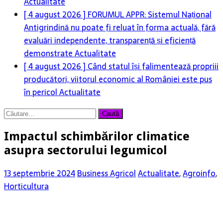
Actualitate
[ 4 august 2026 ]
FORUMUL APPR: Sistemul Național
Antigrindină nu poate fi reluat în forma actuală, fără
evaluări independente, transparență și eficiență
demonstrate
Actualitate
[ 4 august 2026 ]
Când statul își falimentează propriii
producători, viitorul economic al României este pus
în pericol
Actualitate
Caută
după:
Impactul schimbărilor climatice
asupra sectorului legumicol
13 septembrie 2024
Business Agricol
Actualitate
,
Agroinfo
,
Horticultura