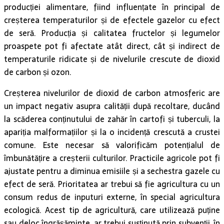
producției alimentare, fiind influențate în principal de
creșterea temperaturilor și de efectele gazelor cu efect
de seră. Producția și calitatea fructelor și legumelor
proaspete pot fi afectate atât direct, cât și indirect de
temperaturile ridicate și de nivelurile crescute de dioxid
de carbon și ozon.
Creșterea nivelurilor de dioxid de carbon atmosferic are
un impact negativ asupra calității după recoltare, ducând
la scăderea conținutului de zahăr în cartofi și tuberculi, la
apariția malformațiilor și la o incidență crescută a crustei
comune. Este necesar să valorificăm potențialul de
îmbunătățire a creșterii culturilor. Practicile agricole pot fi
ajustate pentru a diminua emisiile și a sechestra gazele cu
efect de seră. Prioritatea ar trebui să fie agricultura cu un
consum redus de inputuri externe, în special agricultura
ecologică. Acest tip de agricultură, care utilizează puține
sau deloc îngrășăminte, ar trebui susținută prin subvenții, în