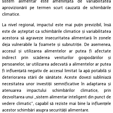
sistem alimentar este amenințată de variabilitatea
aprovizionării pe termen scurt cauzată de schimbările
climatice.
La nivel regional, impactul este mai puțin previzibil, însă
este de așteptat ca schimbările climatice și variabilitatea
acestora să agraveze insecuritatea alimentară în zonele
deja vulnerabile la foamete și subnutriție. De asemenea,
accesul și utilizarea alimentelor ar putea fi afectate
indirect prin scăderea veniturilor gospodăriilor și
persoanelor, iar utilizarea adecvată a alimentelor ar putea
fi influențată negativ de accesul limitat la apă potabilă și
deteriorarea stării de sănătate. Aceste dovezi subliniază
necesitatea unor investiții semnificative în adaptarea și
atenuarea impactului schimbărilor climatice, prin
dezvoltarea unui „sistem alimentar inteligent din punct de
vedere climatic”, capabil să reziste mai bine la influențele
acestor schimbări asupra securității alimentare.