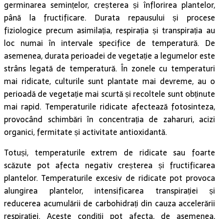
germinarea semințelor, creșterea și înflorirea plantelor,
până la fructificare. Durata repausului și procese
fiziologice precum asimilația, respirația și transpirația au
loc numai în intervale specifice de temperatură. De
asemenea, durata perioadei de vegetație a legumelor este
strâns legată de temperatură. În zonele cu temperaturi
mai ridicate, culturile sunt plantate mai devreme, au o
perioadă de vegetație mai scurtă și recoltele sunt obținute
mai rapid. Temperaturile ridicate afectează fotosinteza,
provocând schimbări în concentrația de zaharuri, acizi
organici, fermitate și activitate antioxidantă.
Totuși, temperaturile extrem de ridicate sau foarte
scăzute pot afecta negativ creșterea și fructificarea
plantelor. Temperaturile excesiv de ridicate pot provoca
alungirea plantelor, intensificarea transpirației și
reducerea acumulării de carbohidrați din cauza accelerării
respirației. Aceste condiții pot afecta, de asemenea,