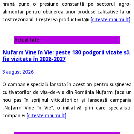
hrană pune o presiune constantă pe sectorul agro-
alimentar pentru obținerea unor produse calitative la un
cost rezonabil. Creșterea productivității
[citește mai mult]
Actualitate
Nufarm Vine în Vie: peste 180 podgorii vizate să
fie vizitate în 2026-2027
3 august 2026
O campanie specială lansată în acest an pentru susținerea
cultivatorilor de viță-de-vie din România Nufarm face un
nou pas în sprijinul viticultorilor și lansează campania
„Nufarm Vine în Vie”, o inițiativă prin care specialiștii
companiei
[citește mai mult]