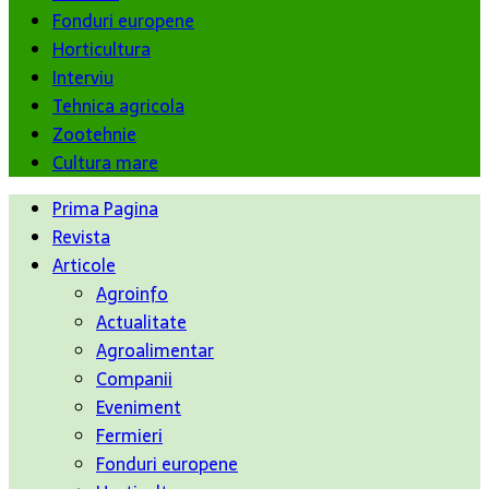
Fonduri europene
Horticultura
Interviu
Tehnica agricola
Zootehnie
Cultura mare
Prima Pagina
Revista
Articole
Agroinfo
Actualitate
Agroalimentar
Companii
Eveniment
Fermieri
Fonduri europene