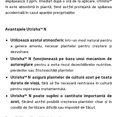
depășească 2 ppm. Imediat după o oră de la aplicare, Utrisha™
N este absorbită în plantă, fiind astfel protejată de spălarea
accidentală în cazul apariției precipitațiilor.
Avantajele Utrisha
™
N
Utilizează azotul atmosferic
într-un mod natural pentru
a genera amoniu, necesar plantelor pentru creștere și
dezvoltare.
Utrisha™ N
funcționează pe baza unui mecanism de
autoreglare
pentru a evita riscul dezechilibrelor nutritive,
pierderilor sau fitotoxicității plantelor.
Utrisha™ N
asigură plantelor de cultură azot pe toata
durata de viață,
fără să fie necesară reintrarea în cultură
pentru repetarea tratamentului.
Utrisha™ N
poate suplini o cantitate importantă de
azot,
făcând astfel posibilă creșterea plantelor chiar și în
condiții de fertilizare dificilă sau imposibil de făcut.