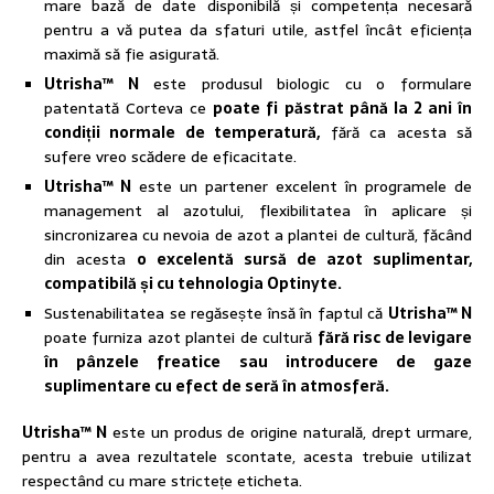
mare bază de date disponibilă și competența necesară
pentru a vă putea da sfaturi utile, astfel încât eficiența
maximă să fie asigurată.
Utrisha™ N
este produsul biologic cu o formulare
patentată Corteva ce
poate fi păstrat până la 2 ani în
condiții normale de temperatură,
fără ca acesta să
sufere vreo scădere de eficacitate.
Utrisha™ N
este un partener excelent în programele de
management al azotului, flexibilitatea în aplicare și
sincronizarea cu nevoia de azot a plantei de cultură, făcând
din acesta
o excelentă sursă de azot suplimentar,
compatibilă și cu tehnologia Optinyte.
Sustenabilitatea se regăsește însă în faptul că
Utrisha™ N
poate furniza azot plantei de cultură
fără risc de levigare
în pânzele freatice sau introducere de gaze
suplimentare cu efect de seră în atmosferă.
Utrisha™ N
este un produs de origine naturală, drept urmare,
pentru a avea rezultatele scontate, acesta trebuie utilizat
respectând cu mare strictețe eticheta.