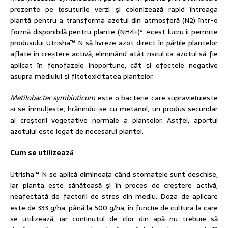
prezente pe țesuturile verzi și colonizează rapid întreaga
plantă pentru a transforma azotul din atmosferă (N2) într-o
formă disponibilă pentru plante (NH4+)*. Acest lucru îi permite
produsului Utrisha™ N să livreze azot direct în părțile plantelor
aflate în creștere activă, eliminând atât riscul ca azotul să fie
aplicat în fenofazele inoportune, cât și efectele negative
asupra mediului și fitotoxicitatea plantelor.
Metilobacter symbioticum
este o bacterie care supraviețuieste
și se înmulțeste, hrănindu-se cu metanol, un produs secundar
al creșterii vegetative normale a plantelor. Astfel, aportul
azotului este legat de necesarul plantei.
Cum se utilizează
Utrisha™ N se aplică dimineața când stomatele sunt deschise,
iar planta este sănătoasă și în proces de creștere activă,
neafectată de factorii de stres din mediu. Doza de aplicare
este de 333 g/ha, până la 500 g/ha, în funcție de cultura la care
se utilizează, iar conținutul de clor din apă nu trebuie să