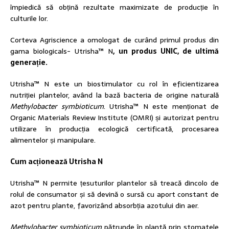
împiedică să obțină rezultate maximizate de producție în
culturile lor.
Corteva Agriscience a omologat de curând primul produs din
gama biologicals- Utrisha™ N
, un produs UNIC, de ultimă
generație.
Utrisha™ N este un biostimulator cu rol în eficientizarea
nutriției plantelor, având la bază bacteria de origine naturală
Methylobacter symbioticum
. Utrisha™ N este menționat de
Organic Materials Review Institute (OMRI) și autorizat pentru
utilizare în producția ecologică certificată, procesarea
alimentelor și manipulare.
Cum acționează Utrisha N
Utrisha™ N permite țesuturilor plantelor să treacă dincolo de
rolul de consumator și să devină o sursă cu aport constant de
azot pentru plante, favorizând absorbția azotului din aer.
Methylobacter symbioticum
pătrunde în plantă prin stomatele