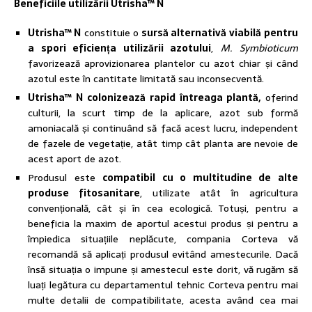
Beneficiile utilizării Utrisha
™
N
Utrisha™ N
constituie o
sursă alternativă viabilă
pentru
a spori eficiența utilizării azotului
,
M. Symbioticum
favorizează aprovizionarea plantelor cu azot chiar și când
azotul este în cantitate limitată sau inconsecventă.
Utrisha™ N
colonizează rapid întreaga plantă,
oferind
culturii, la scurt timp de la aplicare, azot sub formă
amoniacală și continuând să facă acest lucru, independent
de fazele de vegetație, atât timp cât planta are nevoie de
acest aport de azot.
Produsul este
compatibil cu o multitudine de alte
produse fitosanitare
, utilizate atât în agricultura
convențională, cât și în cea ecologică. Totuși, pentru a
beneficia la maxim de aportul acestui produs și pentru a
împiedica situațiile neplăcute, compania Corteva vă
recomandă să aplicați produsul evitând amestecurile. Dacă
însă situația o impune și amestecul este dorit, vă rugăm să
luați legătura cu departamentul tehnic Corteva pentru mai
multe detalii de compatibilitate, acesta având cea mai