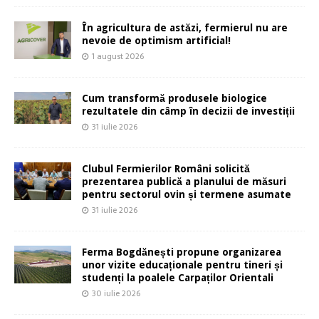
În agricultura de astăzi, fermierul nu are
nevoie de optimism artificial!
1 august 2026
Cum transformă produsele biologice
rezultatele din câmp în decizii de investiții
31 iulie 2026
Clubul Fermierilor Români solicită
prezentarea publică a planului de măsuri
pentru sectorul ovin și termene asumate
31 iulie 2026
Ferma Bogdănești propune organizarea
unor vizite educaționale pentru tineri și
studenți la poalele Carpaților Orientali
30 iulie 2026