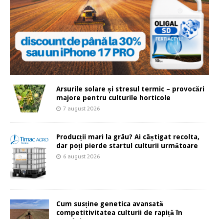
Arsurile solare și stresul termic – provocări
majore pentru culturile horticole
7 august 2026
Producții mari la grâu? Ai câștigat recolta,
dar poți pierde startul culturii următoare
6 august 2026
Cum susține genetica avansată
competitivitatea culturii de rapiță în