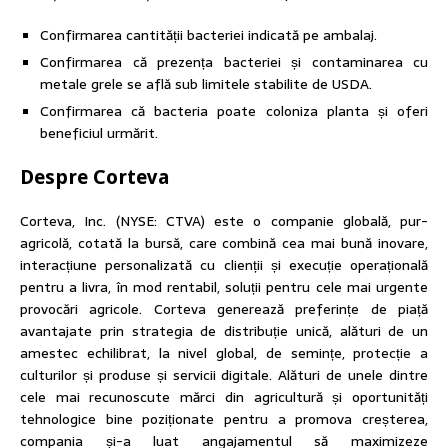
Confirmarea cantității bacteriei indicată pe ambalaj.
Confirmarea că prezența bacteriei și contaminarea cu
metale grele se află sub limitele stabilite de USDA.
Confirmarea că bacteria poate coloniza planta și oferi
beneficiul urmărit.
Despre Corteva
Corteva, Inc. (NYSE: CTVA) este o companie globală, pur-
agricolă, cotată la bursă, care combină cea mai bună inovare,
interacțiune personalizată cu clienții și execuție operațională
pentru a livra, în mod rentabil, soluții pentru cele mai urgente
provocări agricole. Corteva generează preferințe de piață
avantajate prin strategia de distribuție unică, alături de un
amestec echilibrat, la nivel global, de semințe, protecție a
culturilor și produse și servicii digitale. Alături de unele dintre
cele mai recunoscute mărci din agricultură și oportunități
tehnologice bine poziționate pentru a promova creșterea,
compania și-a luat angajamentul să maximizeze