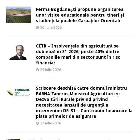
Ferma Bogdănești propune organizarea
unor vizite educaționale pentru tineri și
studenți la poalele Carpaților Orientali
30 iulie 2026
CITR – Insolvențele din agricultură se
dublează în S1 2026; peste 40% dintre
companiile mari din sector sunt în risc
financiar
29 iulie 2026
Scrisoare deschisă către domnul ministru
BARNA Tánczos,Ministrul Agriculturii și
Dezvoltării Rurale privind privind
necesitatea lansării de urgență a
intervenției DR-31 – Contribuții financiare la
plata primelor de asigurare
27 iulie 2026