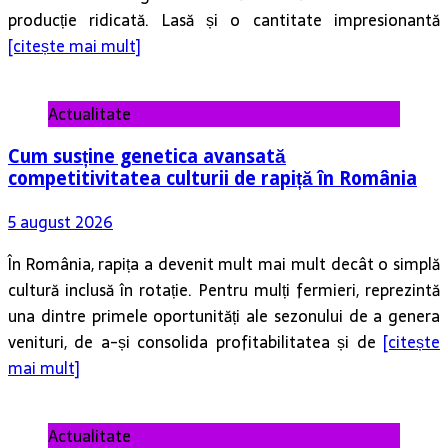
Actualitate
Cum susține genetica avansată
competitivitatea culturii de rapiță în România
5 august 2026
În România, rapița a devenit mult mai mult decât o simplă
cultură inclusă în rotație. Pentru mulți fermieri, reprezintă
una dintre primele oportunități ale sezonului de a genera
venituri, de a-și consolida profitabilitatea și de
[citește
mai mult]
Actualitate
Solul – rezervor de nutrienți
4 august 2026