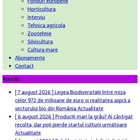
Fonduri europene
Horticultura
Interviu
Tehnica agricola
Zootehnie
Silvicultura
Cultura mare
Abonamente
Contact
Noutăți
[ 7 august 2026 ]
Legea Biodiversității între miza
[ 6 august 2026 ]
Producții mari la grâu? Ai câștigat
celor 972 de milioane de euro și realitatea aspră a
recolta, dar poți pierde startul culturii următoare
sectorului bio din România
Actualitate
Actualitate
[ 6 august 2026 ]
Rolul logisticii și al digitalizării în
dezvoltarea sectorului agroalimentar
Actualitate
[ 5 august 2026 ]
Cum susține genetica avansată