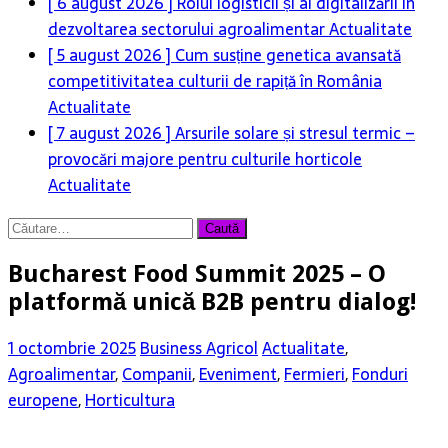
competitivitatea culturii de rapiță în România
Actualitate
[ 7 august 2026 ]
Arsurile solare și stresul termic –
provocări majore pentru culturile horticole
Actualitate
Caută
după:
Bucharest Food Summit 2025 – O
platformă unică B2B pentru dialog!
1 octombrie 2025
Business Agricol
Actualitate
,
Agroalimentar
,
Companii
,
Eveniment
,
Fermieri
,
Fonduri
europene
,
Horticultura
Ediţia a VIII-a Bucharest Food Summit – „De la furcă la
furculiţă” găzduită de Aula Academiei de Stiinţe Agricole şi