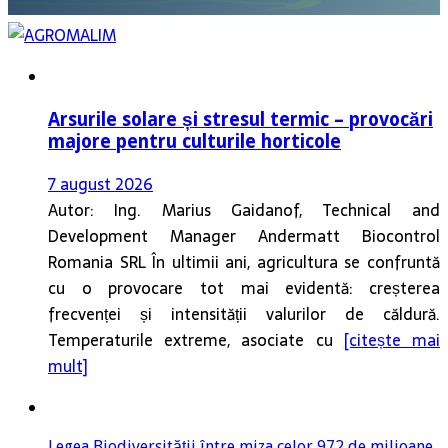
Arsurile solare și stresul termic – provocări
majore pentru culturile horticole
7 august 2026
Autor: Ing. Marius Gaidanof, Technical and
Development Manager Andermatt Biocontrol
Romania SRL În ultimii ani, agricultura se confruntă
cu o provocare tot mai evidentă: creșterea
frecvenței și intensității valurilor de căldură.
Temperaturile extreme, asociate cu
[citește mai
mult]
Legea Biodiversității între miza celor 972 de milioane
de euro și realitatea aspră a sectorului bio din
România
7 august 2026