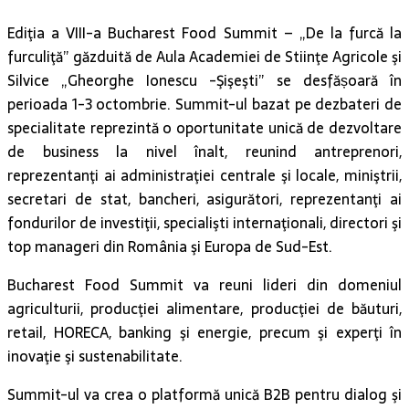
Silvice „Gheorghe Ionescu -Şişeşti” se desfășoară în
perioada 1-3 octombrie. Summit-ul bazat pe dezbateri de
specialitate reprezintă o oportunitate unică de dezvoltare
de business la nivel înalt, reunind antreprenori,
reprezentanţi ai administraţiei centrale şi locale, miniştrii,
secretari de stat, bancheri, asigurători, reprezentanţi ai
fondurilor de investiţii, specialişti internaţionali, directori şi
top manageri din România şi Europa de Sud-Est.
Bucharest Food Summit va reuni lideri din domeniul
agriculturii, producţiei alimentare, producţiei de băuturi,
retail, HORECA, banking şi energie, precum şi experţi în
inovaţie şi sustenabilitate.
Summit-ul va crea o platformă unică B2B pentru dialog şi
relaţionare între conducătorii din industrie – oameni de
afaceri, directori de companii, mari fermieri, autorităţi
centrale precum şi vârful mediului academic şi cercetării.