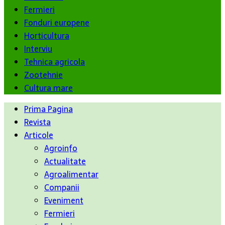
Fermieri
Fonduri europene
Horticultura
Interviu
Tehnica agricola
Zootehnie
Cultura mare
Prima Pagina
Revista
Articole
Agroinfo
Actualitate
Agroalimentar
Companii
Eveniment
Fermieri