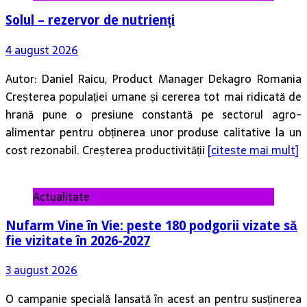
Autor: Daniel Raicu, Product Manager Dekagro Romania
Creșterea populației umane și cererea tot mai ridicată de
hrană pune o presiune constantă pe sectorul agro-
alimentar pentru obținerea unor produse calitative la un
cost rezonabil. Creșterea productivității
[citește mai mult]
Actualitate
Nufarm Vine în Vie: peste 180 podgorii vizate să
fie vizitate în 2026-2027
3 august 2026
O campanie specială lansată în acest an pentru susținerea
cultivatorilor de viță-de-vie din România Nufarm face un
nou pas în sprijinul viticultorilor și lansează campania
„Nufarm Vine în Vie”, o inițiativă prin care specialiștii