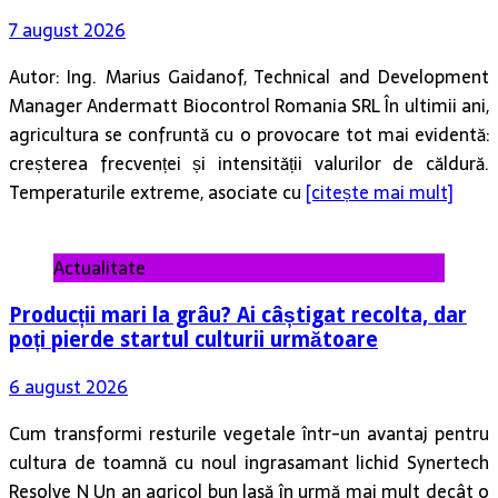
Manager Andermatt Biocontrol Romania SRL În ultimii ani,
agricultura se confruntă cu o provocare tot mai evidentă:
creșterea frecvenței și intensității valurilor de căldură.
Temperaturile extreme, asociate cu
[citește mai mult]
Actualitate
Producții mari la grâu? Ai câștigat recolta, dar
poți pierde startul culturii următoare
6 august 2026
Cum transformi resturile vegetale într-un avantaj pentru
cultura de toamnă cu noul ingrasamant lichid Synertech
Resolve N Un an agricol bun lasă în urmă mai mult decât o
producție ridicată. Lasă și o cantitate impresionantă
[citește mai mult]