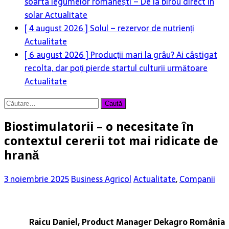
[ 4 august 2026 ]
Solul – rezervor de nutrienți
Actualitate
[ 6 august 2026 ]
Producții mari la grâu? Ai câștigat
recolta, dar poți pierde startul culturii următoare
Actualitate
[ 6 august 2026 ]
Rolul logisticii și al digitalizării în
dezvoltarea sectorului agroalimentar
Actualitate
Caută
după:
Biostimulatorii – o necesitate în
contextul cererii tot mai ridicate de
hrană
3 noiembrie 2025
Business Agricol
Actualitate
,
Companii
Raicu Daniel, Product Manager Dekagro România
În contextul actualelor schimbări climatice creșterea