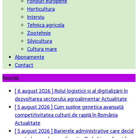
Fonduri europene
Horticultura
Interviu
Tehnica agricola
Zootehnie
Silvicultura
Cultura mare
Abonamente
Contact
Noutăți
[ 5 august 2026 ]
Cum susține genetica avansată
competitivitatea culturii de rapiță în România
Actualitate
[ 5 august 2026 ]
Barierele administrative care decid
soarta legumelor românești – De la birou direct în
solar
Actualitate