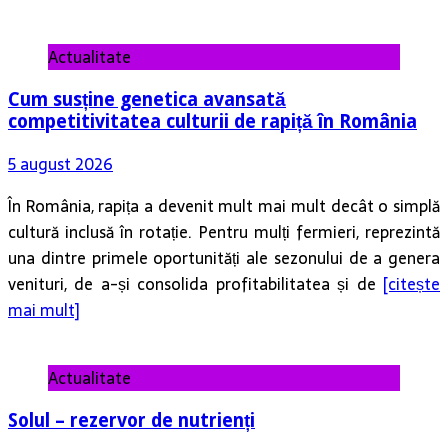
Actualitate
Cum susține genetica avansată
competitivitatea culturii de rapiță în România
5 august 2026
În România, rapița a devenit mult mai mult decât o simplă
cultură inclusă în rotație. Pentru mulți fermieri, reprezintă
una dintre primele oportunități ale sezonului de a genera
venituri, de a-și consolida profitabilitatea și de
[citește
mai mult]
Actualitate
Solul – rezervor de nutrienți
4 august 2026