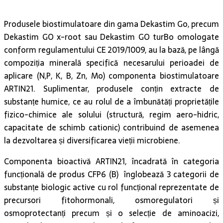
Produsele biostimulatoare din gama Dekastim Go, precum
Dekastim GO x-root sau Dekastim GO turBo omologate
conform regulamentului CE 2019/1009, au la bază, pe lângă
compoziția minerală specifică necesarului perioadei de
aplicare (N,P, K, B, Zn, Mo) componenta biostimulatoare
ARTIN21. Suplimentar, produsele conțin extracte de
substanțe humice, ce au rolul de a îmbunătăți proprietățile
fizico-chimice ale solului (structură, regim aero-hidric,
capacitate de schimb cationic) contribuind de asemenea
la dezvoltarea și diversificarea vieții microbiene.
Componenta bioactivă ARTIN21, încadrată în categoria
funcțională de produs CFP6 (B) înglobează 3 categorii de
substanțe biologic active cu rol funcțional reprezentate de
precursori fitohormonali, osmoregulatori și
osmoprotectanți precum și o selecție de aminoacizi,
special aleși, pentru buna desfășurare a proceselor
fiziologice din plantă. Asocierea extractelor de substanțe