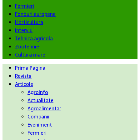
Fermieri
Fonduri europene
Horticultura
Interviu
Tehnica agricola
Zootehnie
Cultura mare
Prima Pagina
Revista
Articole
Agroinfo
Actualitate
Agroalimentar
Companii
Eveniment
Fermieri