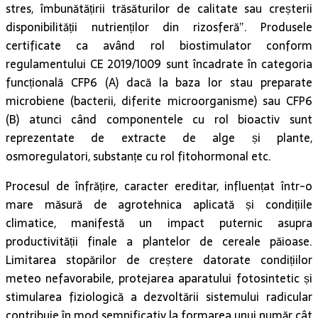
disponibilității nutrienților din rizosferă”. Produsele
certificate ca având rol biostimulator conform
regulamentului CE 2019/1009 sunt încadrate în categoria
funcțională CFP6 (A) dacă la baza lor stau preparate
microbiene (bacterii, diferite microorganisme) sau CFP6
(B) atunci când componentele cu rol bioactiv sunt
reprezentate de extracte de alge și plante,
osmoregulatori, substanțe cu rol fitohormonal etc.
Procesul de înfrățire, caracter ereditar, influențat într-o
mare măsură de agrotehnica aplicată și condițiile
climatice, manifestă un impact puternic asupra
productivității finale a plantelor de cereale păioase.
Limitarea stopărilor de creștere datorate condițiilor
meteo nefavorabile, protejarea aparatului fotosintetic și
stimularea fiziologică a dezvoltării sistemului radicular
contribuie în mod semnificativ la formarea unui număr cât
mai ridicat de frați fertili precum și creșterea rezistenței la