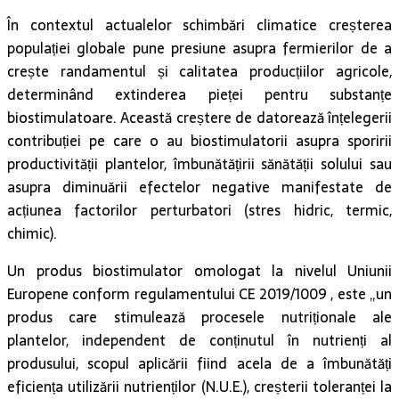
populației globale pune presiune asupra fermierilor de a
crește randamentul și calitatea producțiilor agricole,
determinând extinderea pieței pentru substanțe
biostimulatoare. Această creștere de datorează înțelegerii
contribuției pe care o au biostimulatorii asupra sporirii
productivității plantelor, îmbunătățirii sănătății solului sau
asupra diminuării efectelor negative manifestate de
acțiunea factorilor perturbatori (stres hidric, termic,
chimic).
Un produs biostimulator omologat la nivelul Uniunii
Europene conform regulamentului CE 2019/1009 , este „un
produs care stimulează procesele nutriționale ale
plantelor, independent de conținutul în nutrienți al
produsului, scopul aplicării fiind acela de a îmbunătăți
eficiența utilizării nutrienților (N.U.E.), creșterii toleranței la
stres, îmbunătățirii trăsăturilor de calitate sau creșterii