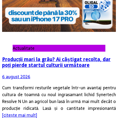
Actualitate
Producții mari la grâu? Ai câștigat recolta, dar
poți pierde startul culturii următoare
6 august 2026
Cum transformi resturile vegetale într-un avantaj pentru
cultura de toamnă cu noul ingrasamant lichid Synertech
Resolve N Un an agricol bun lasă în urmă mai mult decât o
producție ridicată. Lasă și o cantitate impresionantă
[citește mai mult]