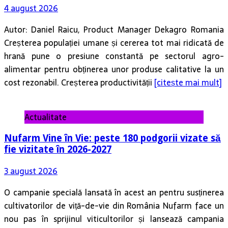
Autor: Daniel Raicu, Product Manager Dekagro Romania
Creșterea populației umane și cererea tot mai ridicată de
hrană pune o presiune constantă pe sectorul agro-
alimentar pentru obținerea unor produse calitative la un
cost rezonabil. Creșterea productivității
[citește mai mult]
Actualitate
Nufarm Vine în Vie: peste 180 podgorii vizate să
fie vizitate în 2026-2027
3 august 2026
O campanie specială lansată în acest an pentru susținerea
cultivatorilor de viță-de-vie din România Nufarm face un
nou pas în sprijinul viticultorilor și lansează campania
„Nufarm Vine în Vie”, o inițiativă prin care specialiștii
companiei
[citește mai mult]