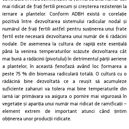
iernare a plantelor. Conform ADBH există o corelație
pozitivă între dezvoltarea sistemului radicular nodal și
numărul de frați fertili astfel: pentru susținerea unui frate
fertil este necesară dezvoltarea unui număr de 6 rădăcini
nodale. De asemenea la cultura de rapiță este esențială
până la venirea temperaturilor scăzute dezvoltarea cât
mai bună a rădăcinii (pivotului) în detrimentul părții aeriene
a plantelor, în această fenofază având loc formarea a
peste 75 % din biomasa radiculară totală. O cultură cu o
rădăcină bine dezvoltată ce a reușit să acumuleze
suficiente zaharuri va tolera mai bine temperaturile din
iarnă iar primăvara va asigura o pornire mai viguroasă în
vegetație și apariția unui număr mai ridicat de ramificații –
element extrem de important atunci când țintim
obținerea unor producții ridicate.