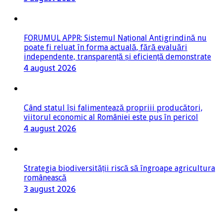
FORUMUL APPR: Sistemul Național Antigrindină nu
poate fi reluat în forma actuală, fără evaluări
independente, transparență și eficiență demonstrate
4 august 2026
Când statul își falimentează propriii producători,
viitorul economic al României este pus în pericol
4 august 2026
Strategia biodiversității riscă să îngroape agricultura
românească
3 august 2026
Nufarm Vine în Vie: peste 180 podgorii vizate să fie
vizitate în 2026-2027