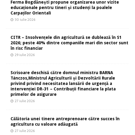
Ferma Bogdănești propune organizarea unor vizite
educaționale pentru tineri și studenți la poalele
Carpaților Orientali
30 iulie 2026
CITR – Insolvențele din agricultură se dublează în S1
2026; peste 40% dintre companiile mari din sector sunt
în risc financiar
29 iulie 2026
Scrisoare deschisă către domnul ministru BARNA
Tánczos,Ministrul Agriculturii și Dezvoltării Rurale
privind privind necesitatea lansării de urgență a
intervenției DR-31 – Contribuții financiare la plata
primelor de asigurare
27 iulie 2026
Călătoria unei tinere antreprenoare către succes în
agricultura cu valoare adăugată
27 iulie 2026