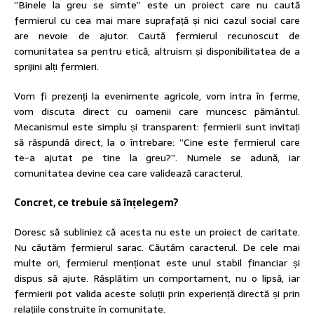
”Binele la greu se simte” este un proiect care nu caută
fermierul cu cea mai mare suprafață și nici cazul social care
are nevoie de ajutor. Caută fermierul recunoscut de
comunitatea sa pentru etică, altruism și disponibilitatea de a
sprijini alți fermieri.
Vom fi prezenți la evenimente agricole, vom intra în ferme,
vom discuta direct cu oamenii care muncesc pământul.
Mecanismul este simplu și transparent: fermierii sunt invitați
să răspundă direct, la o întrebare: ”Cine este fermierul care
te-a ajutat pe tine la greu?”. Numele se adună, iar
comunitatea devine cea care validează caracterul.
Concret, ce trebuie să înțelegem?
Doresc să subliniez că acesta nu este un proiect de caritate.
Nu căutăm fermierul sarac. Căutăm caracterul. De cele mai
multe ori, fermierul menționat este unul stabil financiar și
dispus să ajute. Răsplătim un comportament, nu o lipsă, iar
fermierii pot valida aceste soluții prin experiență directă și prin
relațiile construite în comunitate.