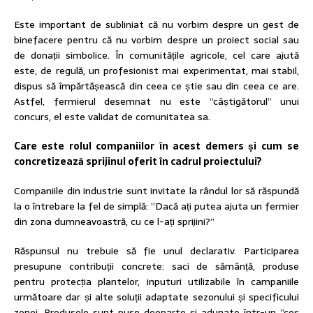
Este important de subliniat că nu vorbim despre un gest de
binefacere pentru că nu vorbim despre un proiect social sau
de donații simbolice. În comunitățile agricole, cel care ajută
este, de regulă, un profesionist mai experimentat, mai stabil,
dispus să împărtășească din ceea ce știe sau din ceea ce are.
Astfel, fermierul desemnat nu este ”câștigătorul” unui
concurs, el este validat de comunitatea sa.
Care este rolul companiilor în acest demers și cum
se
concretizează sprijinul oferit în cadrul proiectului?
Companiile din industrie sunt invitate la rândul lor să răspundă
la o întrebare la fel de simplă: ”Dacă ați putea ajuta un fermier
din zona dumneavoastră, cu ce l-ați sprijini?”
Răspunsul nu trebuie să fie unul declarativ. Participarea
presupune contribuții concrete: saci de sămânță, produse
pentru protecția plantelor, inputuri utilizabile în campaniile
următoare dar și alte soluții adaptate sezonului și specificului
zonei. Produsele sunt puse deoparte și adunate într-un ”coș