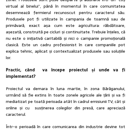
virtual al binelui”, până în momentul în care comunitatea
desemnează fermierul recunoscut pentru caracterul său.
Produsele pot fi utilizate în campania de toamnă sau de
primăvară, exact așa cum este agricultura: răbdătoare,
așezată, construită pe cicluri și continuitate. Trebuie înțeles, că
nu este o inițiativă caritabilă și nici o campanie promoțională
clasică. Este un cadru profesionist în care companiile pot
explica tehnic, aplicat și contextualizat produsele sau soluțiile
lor.
Practic, când va începe proiectul și unde va fi
implementat?
Proiectul va demara în luna martie, în zona Bărăganului,
urmând să fie extins în toate zonele agricole ale țării și va fi
mediatizat pe toată perioada atât în cadrul emisiunii TV, cât și
online și cu susținerea colegilor din presă, care apreciază
caracterul.
​Într-o perioadă în care comunicarea din industrie devine tot