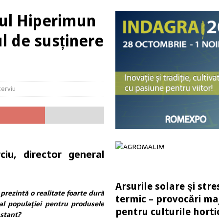
lor 972 de milioane de euro și realitatea aspră a sectorului bio din România
 Oul Hiperimun
 de susținere
recolta, dar poți pierde startul culturii următoare
ACTUALITATE
în dezvoltarea sectorului agroalimentar
ACTUALITATE
etitivitatea culturii de rapiță în România
ACTUALITATE
terviu
ciu, director general
Arsurile solare și stre
prezintă o realitate foarte dură
termic – provocări ma
al populaţiei pentru produsele
pentru culturile horti
stant?