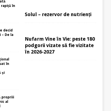
ată
rapiță în
Solul – rezervor de nutrienți
re decid
 – De la
Nufarm Vine în Vie: peste 180
podgorii vizate să fie vizitate
în 2026-2027
ional
uat în
 și
 propriii
ic al
l