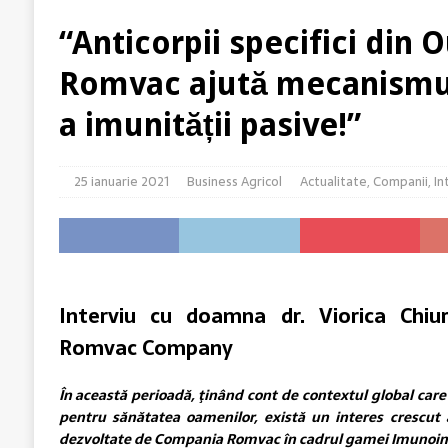
[ 7 august 2026 ]
Legea Biodiversității între miza ce
“Anticorpii specifici din
ACTUALITATE
Romvac ajută mecanismul
[ 6 august 2026 ]
Producții mari la grâu? Ai câștigat 
a imunității pasive!”
[ 6 august 2026 ]
Rolul logisticii și al digitalizării 
[ 5 august 2026 ]
Cum susține genetica avansată comp
25 ianuarie 2021
Business Agricol
Actualitate
,
Companii
,
In
Interviu cu doamna dr. Viorica Chiur
Romvac Company
În această perioadă, ţinând cont de contextul global care 
pentru sănătatea oamenilor, există un interes crescut 
dezvoltate de Compania Romvac în cadrul gamei Imunoin