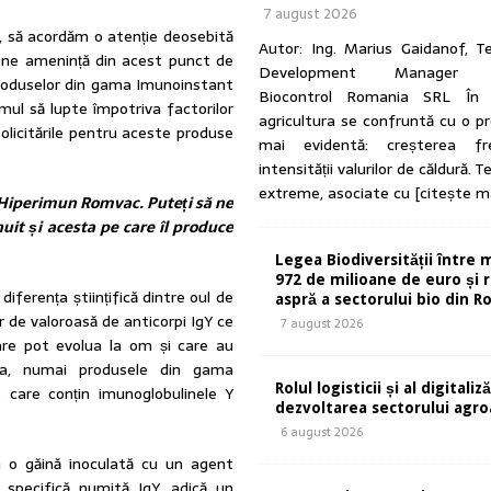
7 august 2026
, să acordăm o atenție deosebită
Autor: Ing. Marius Gaidanof, T
e ne amenință din acest punct de
Development Manager A
produselor din gama Imunoinstant
Biocontrol Romania SRL În u
mul să lupte împotriva factorilor
agricultura se confruntă cu o p
solicitările pentru aceste produse
mai evidentă: creșterea fre
intensității valurilor de căldură. 
extreme, asociate cu
[citește m
 Hiperimun Romvac. Puteți să ne
nuit și acesta pe care îl produce
Legea Biodiversității între 
972 de milioane de euro și r
iferența științifică dintre oul de
aspră a sectorului bio din 
 de valoroasă de anticorpi IgY ce
7 august 2026
care pot evolua la om și care au
nia, numai produsele din gama
Rolul logisticii și al digitaliză
 care conțin imunoglobulinele Y
dezvoltarea sectorului agr
6 august 2026
 o găină inoculată cu un agent
specifică numită IgY, adică un