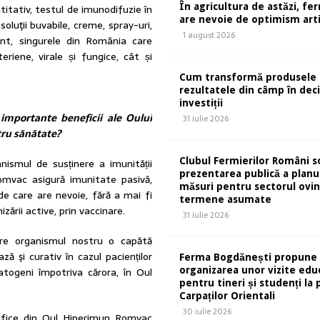
În agricultura de astăzi, fe
ntitativ, testul de imunodifuzie în
are nevoie de optimism artif
oluţii buvabile, creme, spray-uri,
1 august 2026
tant, singurele din România care
eriene, virale și fungice, cât și
Cum transformă produsele 
rezultatele din câmp în deci
investiții
 importante beneficii ale Oului
31 iulie 2026
ru sănătate?
Clubul Fermierilor Români so
nismul de susținere a imunității
prezentarea publică a planu
omvac asigură imunitate pasivă,
măsuri pentru sectorul ovin
e care are nevoie, fără a mai fi
termene asumate
zării active, prin vaccinare.
31 iulie 2026
re organismul nostru o capătă
ză şi curativ în cazul pacienților
Ferma Bogdănești propune
atogeni împotriva cărora, în Oul
organizarea unor vizite edu
pentru tineri și studenți la 
Carpaților Orientali
30 iulie 2026
cifice din Oul Hiperimun Romvac