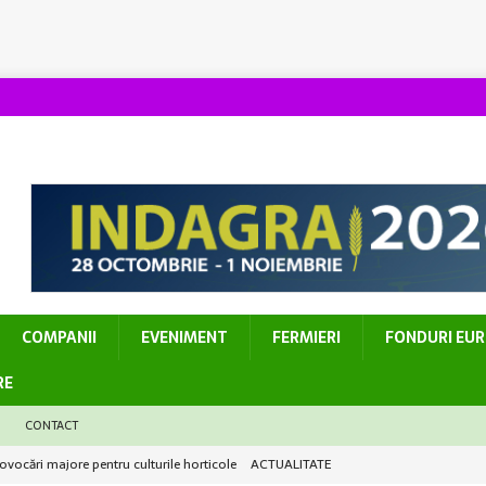
COMPANII
EVENIMENT
FERMIERI
FONDURI EU
RE
CONTACT
provocări majore pentru culturile horticole
ACTUALITATE