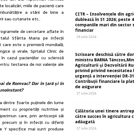
e localizări, miile de pacienți care
mbunătățire a stării de bine a
CITR – Insolvențele din agri
rii sau cutanate etc..
dublează în S1 2026; peste 
companiile mari din sector s
financiar
rogramele de cercetare aflate în
29 iulie 2026
talul Sfânta Maria pe infecții
pt care este o premieră mondială;
gice și virale; Spitalul Clinic de
Scrisoare deschisă către d
în cazul pacienților cu scleroză
ministru BARNA Tánczos,Min
entru testarea de noi valențe ale
Agriculturii și Dezvoltării Ru
privind privind necesitatea 
urgență a intervenției DR-31
Contribuții financiare la pla
i de Romvac? Dar în țară și în
de asigurare
munoinstant?
27 iulie 2026
 dintre foarte puținele din lume
ment cu proprietăți nutritive și
Călătoria unei tinere antre
perimun care, prin anticorpii săi
către succes în agricultura 
 precum și în infecții cu diferiți
adăugată
ne Y specifice mai sunt produse
27 iulie 2026