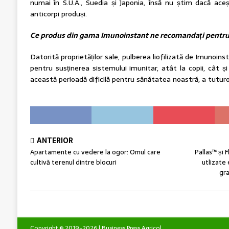
numai în S.U.A., Suedia și Japonia, însă nu știm dacă ac
anticorpi produși.
Ce produs din gama Imunoinstant ne recomandați pentru
Datorită proprietăților sale, pulberea liofilizată de Imunoi
pentru susținerea sistemului imunitar, atât la copii, cât și l
această perioadă dificilă pentru sănătatea noastră, a tuturo
ANTERIOR
Apartamente cu vedere la ogor: Omul care
Pallas™ și 
cultivă terenul dintre blocuri
utlizate 
gra
Copyright © 2019-2026 | Business Press Agricol