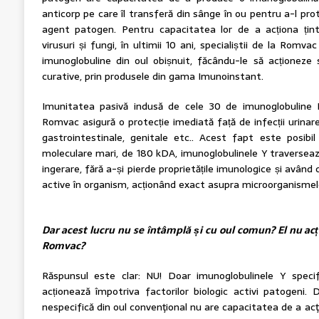
anticorp pe care îl transferă din sânge în ou pentru a-l prote
agent patogen. Pentru capacitatea lor de a acționa ținti
virusuri și fungi, în ultimii 10 ani, specialiștii de la Rom
imunoglobuline din oul obișnuit, făcându-le să acționeze sp
curative, prin produsele din gama Imunoinstant.
Imunitatea pasivă indusă de cele 30 de imunoglobuline 
Romvac asigură o protecție imediată față de infecții urinare,
gastrointestinale, genitale etc.. Acest fapt este posibil 
moleculare mari, de 180 kDA, imunoglobulinele Y traversea
ingerare, fără a-și pierde proprietățile imunologice și avân
active în organism, acționând exact asupra microorganisme
Dar acest lucru nu se întâmplă și cu oul comun? El nu ac
Romvac?
Răspunsul este clar: NU! Doar imunoglobulinele Y spec
acționează împotriva factorilor biologic activi patogeni.
nespecifică din oul convenţional nu are capacitatea de a acţi