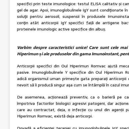
specifici prin teste imunologice: testul ELISA calitativ și ca
gel de agar. Apoi, imunoglobulinele IgY sunt condiţionate în s
soluţii pentru aerosoli, suspensii în produsele Imunoins
conţin atât anticorpii IgY specifici față de antigene bact
proteinele imunologic active specifice din albuș.
Vorbim despre caracteristici unice! Care sunt cele mai
Hiperimun și ale produselor din gama Imunoinstant, pent
Anticorpii specifici din Oul Hiperimun Romvac ajută meca
pasive. Imunoglobulinele Y specifice din Oul Hiperimun R
adică organismul uman primește gata preparați anticorpii d
nevoit să îi producă singur aşa cum se întâmplă în cazul imuni
De asemenea, acționează preventiv, ca o barieră pe ca
împotriva factorilor biologici agresivi patogeni, dar acționea
care au contractat, deja, o infecție cu unul din agenții p
Hiperimun Romvac, există deja anticorpi.
Dovadă a eficienței terapiei cu imunoglobulinele IgY spe