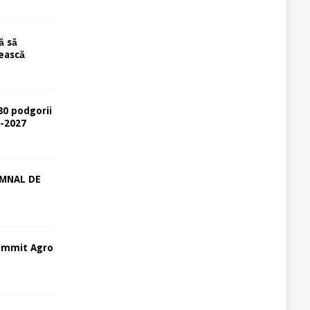
ă să
ească
80 podgorii
6-2027
EMNAL DE
ummit Agro