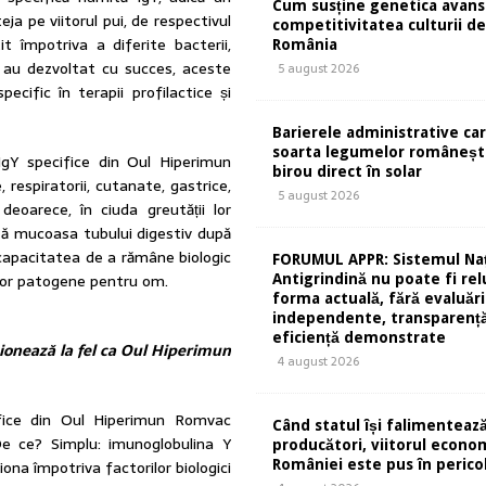
Cum susține genetica avans
ja pe viitorul pui, de respectivul
competitivitatea culturii de 
t împotriva a diferite bacterii,
România
vac au dezvoltat cu succes, aceste
5 august 2026
ecific în terapii profilactice și
Barierele administrative ca
soarta legumelor românești
IgY specifice din Oul Hiperimun
birou direct în solar
 respiratorii, cutanate, gastrice,
5 august 2026
deoarece, în ciuda greutății lor
ză mucoasa tubului digestiv după
d capacitatea de a rămâne biologic
FORUMUL APPR: Sistemul Naț
lor patogene pentru om.
Antigrindină nu poate fi rel
forma actuală, fără evaluări
independente, transparență
eficiență demonstrate
ționează la fel ca Oul Hiperimun
4 august 2026
ifice din Oul Hiperimun Romvac
Când statul își falimentează
 De ce? Simplu: imunoglobulina Y
producători, viitorul econom
ona împotriva factorilor biologici
României este pus în perico