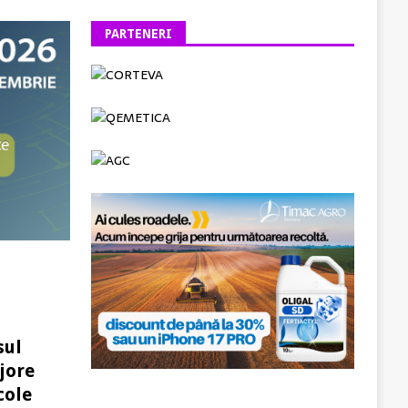
PARTENERI
sul
jore
cole