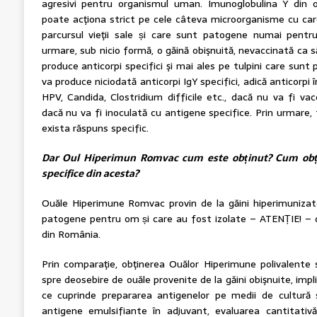
agresivi pentru organismul uman. Imunoglobulina Y din ou
poate acţiona strict pe cele câteva microorganisme cu car
parcursul vieţii sale și care sunt patogene numai pentr
urmare, sub nicio formă, o găină obişnuită, nevaccinată ca s
produce anticorpi specifici şi mai ales pe tulpini care sunt
va produce niciodată anticorpi IgY specifici, adică anticorp
HPV, Candida, Clostridium difficile etc., dacă nu va fi va
dacă nu va fi inoculată cu antigene specifice. Prin urmare, 
exista răspuns specific.
Dar Oul Hiperimun Romvac cum este obținut? Cum obți
specifice din acesta?
Ouăle Hiperimune Romvac provin de la găini hiperimunizat
patogene pentru om și care au fost izolate – ATENȚIE! – de l
din România.
Prin comparaţie, obţinerea Ouălor Hiperimune polivalent
spre deosebire de ouăle provenite de la găini obişnuite, im
ce cuprinde prepararea antigenelor pe medii de cultură s
antigene emulsifiante în adjuvant, evaluarea cantitativă 