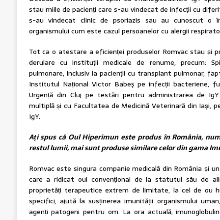
stau miile de pacienți care s-au vindecat de infecții cu diferit
s-au vindecat clinic de psoriazis sau au cunoscut o î
organismului cum este cazul persoanelor cu alergii respirato
Tot ca o atestare a eficienței produselor Romvac stau și p
derulare cu instituții medicale de renume, precum: Spi
pulmonare, inclusiv la pacienții cu transplant pulmonar, fa
Institutul Național Victor Babeş pe infecții bacteriene, fun
Urgență din Cluj pe testări pentru administrarea de IgY 
multiplă și cu Facultatea de Medicină Veterinară din Iași, p
IgY.
Ați spus că Oul Hiperimun este produs în România, numa
restul lumii, mai sunt produse similare celor din gama I
Romvac este singura companie medicală din România și una
care a ridicat oul convențional de la statutul său de ali
proprietăți terapeutice extrem de limitate, la cel de ou hi
specifici, ajută la susținerea imunității organismului uman,
agenți patogeni pentru om. La ora actuală, imunoglobuli