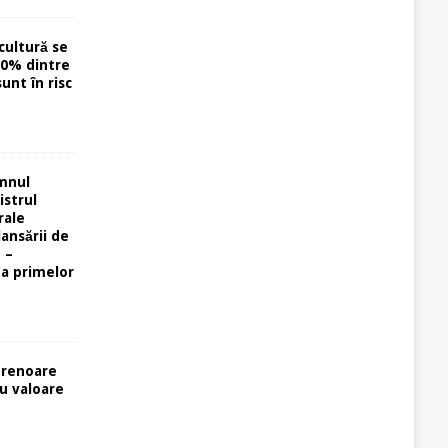
cultură se
40% dintre
unt în risc
omnul
istrul
rale
lansării de
 –
ta primelor
prenoare
cu valoare