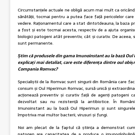
Circumstanțele actuale ne obligă acum mai mult ca oricând
sănătății, tocmai pentru a putea face față pericolelor car
vedere. Raționamentul care a stat dintotdeauna, la baza 
a fost și este tocmai acesta, respectiv de a ajuta organis
biologici patogeni atât preventiv, cât și curativ. De aceea, 
sunt permanente.
Știm că produsele din gama Imunoinstant au la bază Oul
explicați mai detaliat, care este diferența dintre oul obiș
Compania Romvac?
Specialiștii de la Romvac sunt singurii din România care fac d
consum și Oul Hiperimun Romvac, sursă unică și extraordinar
acționează preventiv și curativ față de agenți patogeni 
dezvoltat sau nu rezistență la antibiotice. În Româ
Imunoinstant au la bază Oul Hiperimun și sunt singurele
împotriva mai multor bacterii, virusuri și fungi.
Noi am plecat de la faptul că știința a demonstrat cum
patogen are capacitatea de a produce o imunoglobulină 