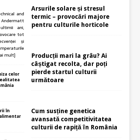
Arsurile solare și stresul
echnical and
termic – provocări majore
ndermatt
pentru culturile horticole
ltimii ani,
rovocare tot
cvenței și
Temperaturile
ai mult]
Producții mari la grâu? Ai
câștigat recolta, dar poți
pierde startul culturii
miza celor
următoare
ealitatea
România
Cum susține genetica
rii în
oalimentar
avansată competitivitatea
culturii de rapiță în România