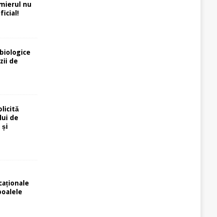
rmierul nu
icial!
biologice
zii de
licită
lui de
 și
caționale
poalele