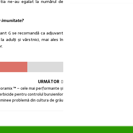
eștia ne-au egalat la numărul de
 imunitate?
nstant G se recomandă ca adjuvant
a adulți și vârstnici, mai ales în
r.
URMĂTOR
Floramix ™ – cele mai performante și
erbicide pentru controlul buruienilor
minee problemă din cultura de grâu