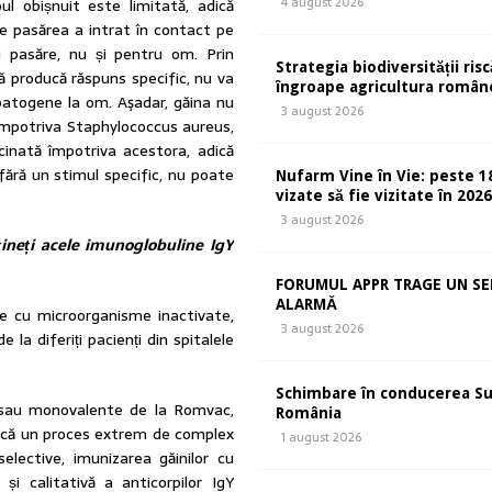
4 august 2026
l obișnuit este limitată, adică
e pasărea a intrat în contact pe
u pasăre, nu și pentru om. Prin
Strategia biodiversității risc
ă producă răspuns specific, nu va
îngroape agricultura român
 patogene la om. Aşadar, găina nu
3 august 2026
i împotriva Staphylococcus aureus,
ccinată împotriva acestora, adică
fără un stimul specific, nu poate
Nufarm Vine în Vie: peste 1
vizate să fie vizitate în 202
3 august 2026
neți acele imunoglobuline IgY
FORUMUL APPR TRAGE UN S
ALARMĂ
e cu microorganisme inactivate,
3 august 2026
a diferiți pacienți din spitalele
Schimbare în conducerea S
e sau monovalente de la Romvac,
România
plică un proces extrem de complex
1 august 2026
elective, imunizarea găinilor cu
și calitativă a anticorpilor IgY