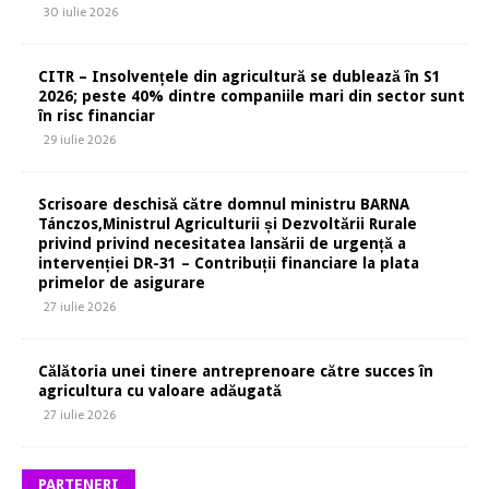
30 iulie 2026
CITR – Insolvențele din agricultură se dublează în S1
2026; peste 40% dintre companiile mari din sector sunt
în risc financiar
29 iulie 2026
Scrisoare deschisă către domnul ministru BARNA
Tánczos,Ministrul Agriculturii și Dezvoltării Rurale
privind privind necesitatea lansării de urgență a
intervenției DR-31 – Contribuții financiare la plata
primelor de asigurare
27 iulie 2026
Călătoria unei tinere antreprenoare către succes în
agricultura cu valoare adăugată
27 iulie 2026
PARTENERI