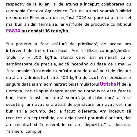
respectiv de la 18 ani, și de atunci a început colaborarea cu
compania Corteva Agriscience. Tot de atunci seamănă hibrizi
de porumb Pioneer an de an, însă 2024 se pare că a fost cel
mai bun an din ferma sa, iar vârfurile de producție cu hibridul
P8834
au depășit 16 tone/ha
.
“La porumb a fost arătură de primăvară, de aceea am
intervenit de trei ori cu discul . Am fertilizat cu îngrășământ
triplu 15 – 300 kg/ha, atunci când am semănat cu o
semănătoare de precizie, adică începând cu data de 1 mai. A
fost nevoie să intervin cu prășitoarea de două ori și de fiecare
dată am administrat câte 100 kg/ha de azot. Am erbicidat o
singură dată și am administrat biostimulatorul
Utrisha N
de la
Corteva. Pot să spun despre acest nou produs că este foarte
bun, l-am folosit pe toată suprafața și chiar dacă a fost
secetă și am avut și arătură de primăvară, am avut cel mai
bun an la porumb, deci a făcut diferența. Am început să
recoltez din septembrie, era deja uscat porumbul oricum, dar
am recoltat și în noiembrie ce am depozitat”, a declarat
fermierul campion.