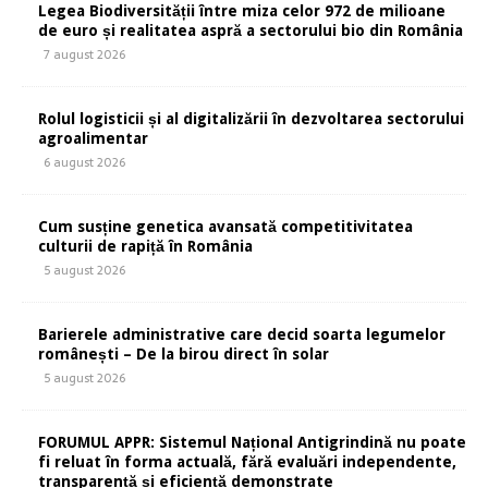
Legea Biodiversității între miza celor 972 de milioane
de euro și realitatea aspră a sectorului bio din România
7 august 2026
Rolul logisticii și al digitalizării în dezvoltarea sectorului
agroalimentar
6 august 2026
Cum susține genetica avansată competitivitatea
culturii de rapiță în România
5 august 2026
Barierele administrative care decid soarta legumelor
românești – De la birou direct în solar
5 august 2026
FORUMUL APPR: Sistemul Național Antigrindină nu poate
fi reluat în forma actuală, fără evaluări independente,
transparență și eficiență demonstrate