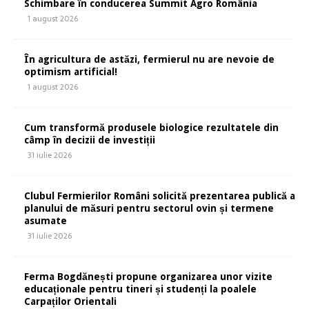
Schimbare în conducerea Summit Agro România
1 august 2026
În agricultura de astăzi, fermierul nu are nevoie de
optimism artificial!
1 august 2026
Cum transformă produsele biologice rezultatele din
câmp în decizii de investiții
31 iulie 2026
Clubul Fermierilor Români solicită prezentarea publică a
planului de măsuri pentru sectorul ovin și termene
asumate
31 iulie 2026
Ferma Bogdănești propune organizarea unor vizite
educaționale pentru tineri și studenți la poalele
Carpaților Orientali