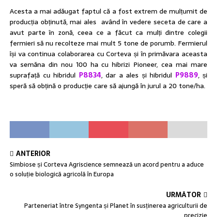
Acesta a mai adăugat faptul că a fost extrem de mulțumit de
producția obținută, mai ales având în vedere seceta de care a
avut parte în zonă, ceea ce a făcut ca mulți dintre colegii
fermieri să nu recolteze mai mult 5 tone de porumb. Fermierul
își va continua colaborarea cu Corteva și în primăvara aceasta
va semăna din nou 100 ha cu hibrizi Pioneer, cea mai mare
suprafață cu hibridul
P8834
, dar a ales și hibridul
P9889
, și
speră să obțină o producție care să ajungă în jurul a 20 tone/ha.
ANTERIOR
Simbiose și Corteva Agriscience semnează un acord pentru a aduce
o soluție biologică agricolă în Europa
URMĂTOR
Parteneriat între Syngenta și Planet în susținerea agriculturii de
precizie