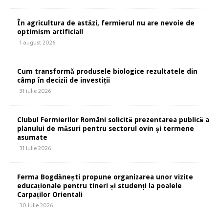
În agricultura de astăzi, fermierul nu are nevoie de
optimism artificial!
1 august 2026
Cum transformă produsele biologice rezultatele din
câmp în decizii de investiții
31 iulie 2026
Clubul Fermierilor Români solicită prezentarea publică a
planului de măsuri pentru sectorul ovin și termene
asumate
31 iulie 2026
Ferma Bogdănești propune organizarea unor vizite
educaționale pentru tineri și studenți la poalele
Carpaților Orientali
30 iulie 2026