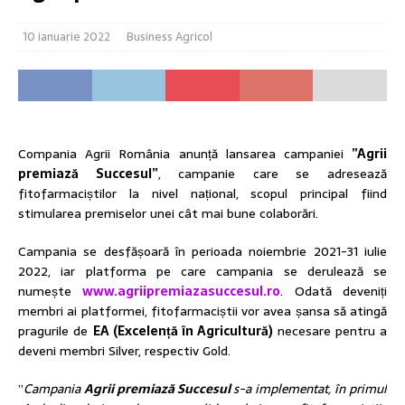
10 ianuarie 2022
Business Agricol
Compania Agrii România anunță lansarea campaniei
”Agrii
premiază Succesul”
, campanie care se adresează
fitofarmaciștilor la nivel național, scopul principal fiind
stimularea premiselor unei cât mai bune colaborări.
Campania se desfășoară în perioada noiembrie 2021-31 iulie
2022, iar platforma pe care campania se derulează se
numește
www.agriipremiazasuccesul.ro
. Odată deveniți
membri ai platformei, fitofarmaciștii vor avea șansa să atingă
pragurile de
EA (Excelență în Agricultură)
necesare pentru a
deveni membri Silver, respectiv Gold.
”
Campania
Agrii premiază Succesul
s-a implementat, în primul