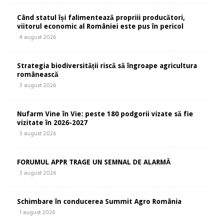
Când statul își falimentează propriii producători,
viitorul economic al României este pus în pericol
4 august 2026
Strategia biodiversității riscă să îngroape agricultura
românească
3 august 2026
Nufarm Vine în Vie: peste 180 podgorii vizate să fie
vizitate în 2026-2027
3 august 2026
FORUMUL APPR TRAGE UN SEMNAL DE ALARMĂ
3 august 2026
Schimbare în conducerea Summit Agro România
1 august 2026