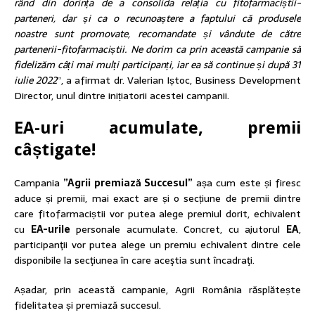
rând din dorința de a consolida relația cu fitofarmaciștii-
parteneri, dar și ca o recunoaștere a faptului că produsele
noastre sunt promovate, recomandate și vândute de către
partenerii-fitofarmaciștii. Ne dorim ca prin această campanie să
fidelizăm câți mai mulți participanți, iar ea să continue și după 31
iulie 2022
”, a afirmat dr. Valerian Iștoc, Business Development
Director, unul dintre inițiatorii acestei campanii.
EA-uri acumulate, premii
câștigate!
Campania
”Agrii premiază Succesul”
așa cum este și firesc
aduce și premii, mai exact are și o secțiune de premii dintre
care fitofarmaciștii vor putea alege premiul dorit, echivalent
cu
EA-urile
personale acumulate. Concret, cu ajutorul
EA
,
participanţii vor putea alege un premiu echivalent dintre cele
disponibile la secţiunea în care aceştia sunt încadraţi.
Așadar, prin această campanie, Agrii România răsplătește
fidelitatea și premiază succesul.