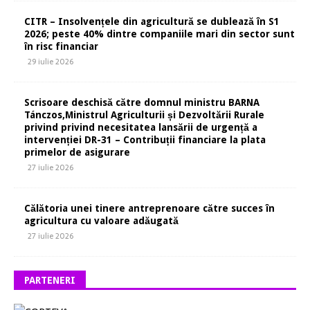
CITR – Insolvențele din agricultură se dublează în S1
2026; peste 40% dintre companiile mari din sector sunt
în risc financiar
29 iulie 2026
Scrisoare deschisă către domnul ministru BARNA
Tánczos,Ministrul Agriculturii și Dezvoltării Rurale
privind privind necesitatea lansării de urgență a
intervenției DR-31 – Contribuții financiare la plata
primelor de asigurare
27 iulie 2026
Călătoria unei tinere antreprenoare către succes în
agricultura cu valoare adăugată
27 iulie 2026
PARTENERI