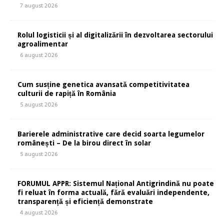
7 august 2026
Rolul logisticii și al digitalizării în dezvoltarea sectorului
agroalimentar
6 august 2026
Cum susține genetica avansată competitivitatea
culturii de rapiță în România
5 august 2026
Barierele administrative care decid soarta legumelor
românești – De la birou direct în solar
5 august 2026
FORUMUL APPR: Sistemul Național Antigrindină nu poate
fi reluat în forma actuală, fără evaluări independente,
transparență și eficiență demonstrate
4 august 2026