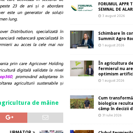
FORUMUL APPR T
peste 23 de ani și o abordare
SEMNAL DE ALA
over este un generator de soluții
3 august 2026
rmen lung.
er Distribution, specializată în
Schimbare în co
inanciară nebancară specializată în
Summit Agro Ro
ermierii au acces la cele mai noi
1 august 2026
pania prin care Agricover Holding
În agricultura de
fermierul nu ar
cultură digitală validate la nivel
optimism artifici
rop360
, promovând adoptarea în
1 august 2026
tarea agriculturii sustenabile și
Cum transformă
 agricultura de mâine
biologice rezult
câmp în decizii d
31 iulie 2026
URMĂTOR
Clubul Fermieril