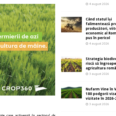
4 august 2026
Când statul își
falimentează pro
producători, viit
economic al Rom
pus în pericol
4 august 2026
Strategia biodive
riscă să îngroap
agricultura rom
3 august 2026
Nufarm Vine în V
180 podgorii viza
vizitate în 2026
3 august 2026
te care activează în sectorul de