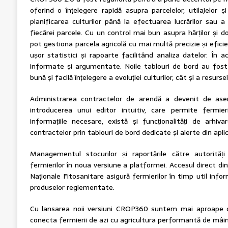
oferind o înțelegere rapidă asupra parcelelor, utilajelor și
planificarea culturilor până la efectuarea lucrărilor sau 
fiecărei parcele. Cu un control mai bun asupra hărților și doa
pot gestiona parcela agricolă cu mai multă precizie și efic
ușor statistici și rapoarte facilitând analiza datelor. În ac
informate și argumentate. Noile tablouri de bord au fost
bună și facilă înțelegere a evoluției culturilor, cât și a resurse
Administrarea contractelor de arendă a devenit de ase
introducerea unui editor intuitiv, care permite fermie
informațiile necesare, există și funcționalități de arhiv
contractelor prin tablouri de bord dedicate și alerte din aplic
Managementul stocurilor și raportările către autorități
fermierilor în noua versiune a platformei. Accesul direct din 
Naționale Fitosanitare asigură fermierilor în timp util infor
produselor reglementate.
Cu lansarea noii versiuni CROP360 suntem mai aproape d
conecta fermierii de azi cu agricultura performantă de mâin