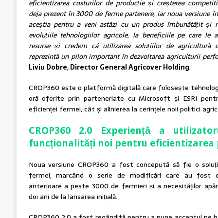
eficientizarea costurilor de producție și creșterea competi
deja prezent în 3000 de ferme partenere, iar noua versiune î
aceștia pentru a veni astăzi cu un produs îmbunătățit și 
evoluțiile tehnologiilor agricole, la beneficiile pe care l
resurse și credem că utilizarea soluțiilor de agricultură 
reprezintă un pilon important în dezvoltarea agriculturii per
Liviu Dobre, Director General Agricover Holding
.
CROP360 este o platformă digitală care folosește tehnolog
oră oferite prin parteneriate cu Microsoft și ESRI pentr
eficienței fermei, cât și alinierea la cerințele noii politici agr
CROP360 2.0 Experiență a utilizator
funcționalități noi pentru eficientizarea
Noua versiune CROP360 a fost concepută să fie o soluție
fermei, marcând o serie de modificări care au fost d
anterioare a peste 3000 de fermieri și a necesităților apă
doi ani de la lansarea inițială.
CROP360 2.0 a fost regândită pentru a pune accentul pe h