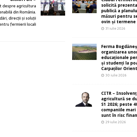
solicită prezent
t despre agricultura
publică a planulu
enabilă din România.
măsuri pentru s
ări, direcții și soluții
ovin și termene
ntru fermierii locali
31 iulie 2026
Ferma Bogdăneș
organizarea unor
educaționale pen
și studenți la po
Carpaților Orient
30 iulie 2026
CITR – Insolvenț
agricultură se d
S1 2026; peste 4
companiile mari 
sunt în risc finan
29 iulie 2026