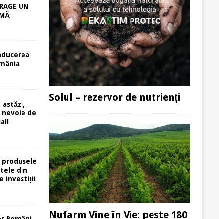
RAGE UN
RMĂ
nducerea
mânia
Solul – rezervor de nutrienți
 astăzi,
e nevoie de
al!
 produsele
atele din
e investiții
Nufarm Vine în Vie: peste 180
or Români