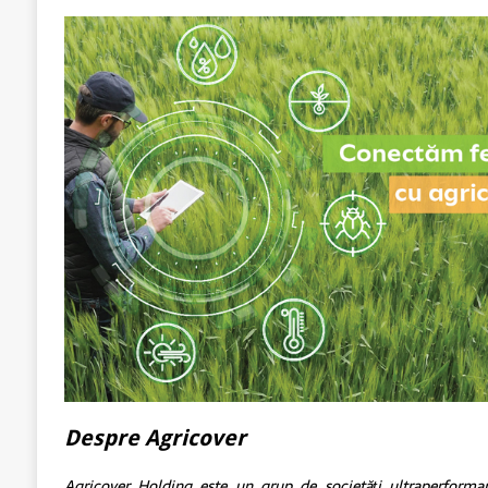
Despre Agricover
Agricover Holding este un grup de societăți ultraperforman