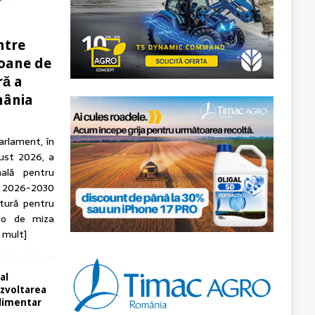
ntre
ioane de
ră a
mânia
arlament, în
gust 2026, a
nală pentru
 2026-2030
tură pentru
olo de miza
 mult]
 al
dezvoltarea
alimentar