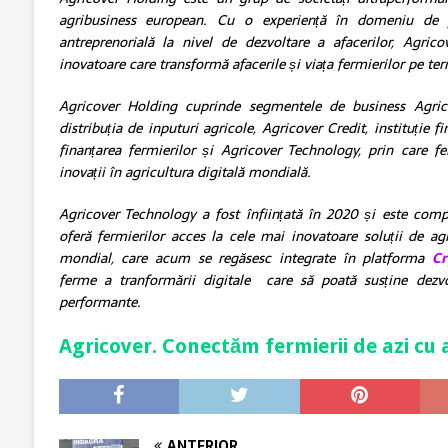
agribusiness european. Cu o experiență în domeniu de 
antreprenorială la nivel de dezvoltare a afacerilor, Agric
inovatoare care transformă afacerile și viața fermierilor pe te
Agricover Holding cuprinde segmentele de business Agricov
distribuția de inputuri agricole, Agricover Credit, instituție f
finanțarea fermierilor și Agricover Technology, prin care f
inovații în agricultura digitală mondială.
Agricover Technology a fost înființată în 2020 și este com
oferă fermierilor acces la cele mai inovatoare soluții de agri
mondial, care acum se regăsesc integrate în platforma
C
ferme a tranformării digitale care să poată susține dezvol
performante.
Agricover. Conectăm fermierii de azi cu
ANTERIOR