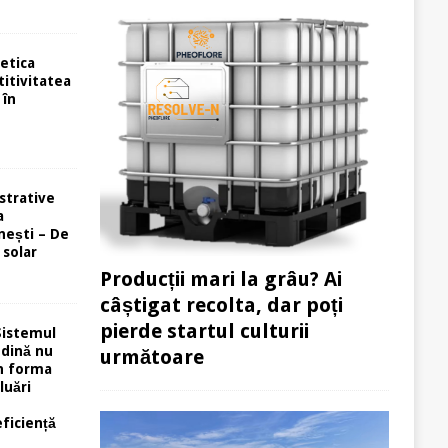
etica
itivitatea
 în
strative
a
ești – De
 solar
Producții mari la grâu? Ai
câștigat recolta, dar poți
pierde startul culturii
Sistemul
ndină nu
următoare
în forma
luări
eficiență