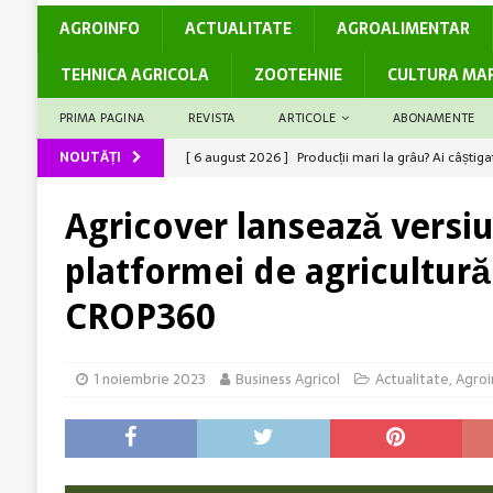
AGROINFO
ACTUALITATE
AGROALIMENTAR
TEHNICA AGRICOLA
ZOOTEHNIE
CULTURA MA
PRIMA PAGINA
REVISTA
ARTICOLE
ABONAMENTE
NOUTĂȚI
[ 6 august 2026 ]
Rolul logisticii și al digitalizări
[ 5 august 2026 ]
Cum susține genetica avansată co
Agricover lansează versiu
[ 5 august 2026 ]
Barierele administrative care dec
platformei de agricultură
[ 7 august 2026 ]
Legea Biodiversității între miza c
CROP360
România
ACTUALITATE
[ 6 august 2026 ]
Producții mari la grâu? Ai câștiga
1 noiembrie 2023
Business Agricol
Actualitate
,
Agroi