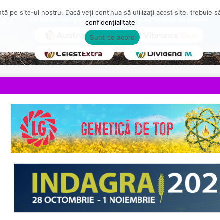
ă pe site-ul nostru. Dacă veți continua să utilizați acest site, trebuie 
confidențialitate
Sunt de acord