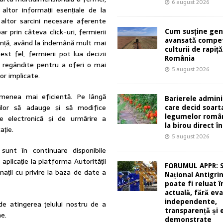
6 august 2026
 altor informații esențiale de la
a altor sarcini necesare aferente
r prin câteva click-uri, fermierii
Cum susține gen
avansată compet
iență, având la îndemână mult mai
culturii de rapiță
est fel, fermierii pot lua decizii
România
 regândite pentru a oferi o mai
5 august 2026
lor implicate.
menea mai eficientă. Pe lângă
Barierele admini
rilor să adauge și să modifice
care decid soart
legumelor român
are electronică și de urmărire a
la birou direct în
ație.
5 august 2026
 sunt în continuare disponibile
aplicație la platforma Autorității
FORUMUL APPR: 
mații cu privire la baza de date a
Național Antigri
poate fi reluat 
actuală, fără eva
independente,
e atingerea țelului nostru de a
transparență și 
e.
demonstrate