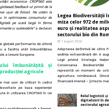
tivității economice. CROP360 este
nglobează feedback-ul primit de la
mai ușor de folosit. Ne uităm la
Legea Biodiversității î
e au în optimizarea consumului de
miza celor 972 de mil
digitală pe scară largă în ferme
euro și realitatea asp
formante și sustenabile”
a declarat
sectorului bio din Ro
7 august 2026
ii globale performante de ultimă
Adoptarea definitivă de către P
u a facilita atât îmbunătățirea
ședința extraordinară din 6 au
icole a Uniunii Europene.
Legii privind Strategia Națio
ului îmbunătățită și
Conservarea Biodiversității
reprezintă un moment de coti
 producției agricole
agricultura românească. Dinc
financiară imensă –
[citește mai
 mai ușor de utilizat în cadrul
ezvoltate pe baza experienței
rute în utilizarea CROP360 în cei
Rolul logisticii și
digitalizării în 
sectorului agro
arta multidimensională a fermei,