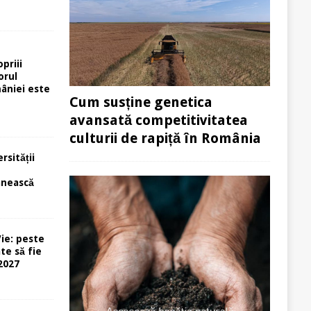
priii
orul
âniei este
Cum susține genetica
avansată competitivitatea
culturii de rapiță în România
rsității
e
ânească
ie: peste
te să fie
-2027