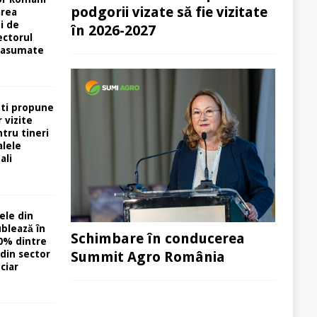
podgorii vizate să fie vizitate
area
i de
în 2026-2027
ectorul
 asumate
ti propune
 vizite
tru tineri
alele
ali
ele din
ublează în
Schimbare în conducerea
0% dintre
din sector
Summit Agro România
ciar