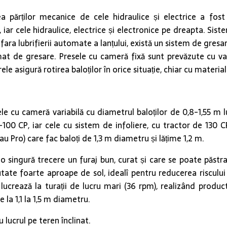
area părților mecanice de cele hidraulice și electrice a 
ar cele hidraulice, electrice și electronice pe dreapta. Siste
ara lubrifierii automate a lanțului, există un sistem de gresare
t de gresare. Presele cu cameră fixă sunt prevăzute cu valțur
rele asigură rotirea baloților în orice situație, chiar cu materi
ele cu cameră variabilă cu diametrul baloților de 0,8-1,55 m 
-100 CP, iar cele cu sistem de infoliere, cu tractor de 130 
u Pro) care fac baloți de 1,3 m diametru și lățime 1,2 m.
o singură trecere un furaj bun, curat și care se poate păstra
tate foarte aproape de sol, idealî pentru reducerea riscului 
lucrează la turații de lucru mari (36 rpm), realizând productiv
 la 1,1 la 1,5 m diametru.
 lucrul pe teren înclinat.