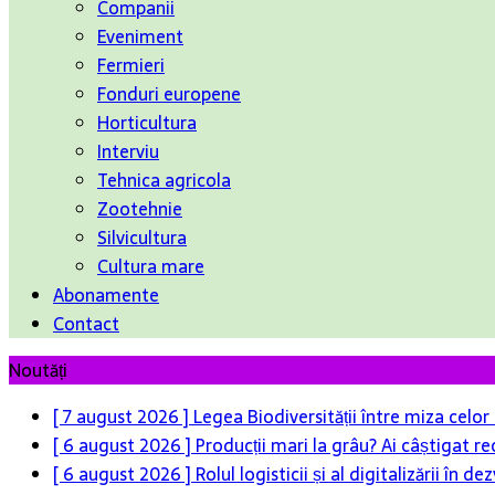
Companii
Eveniment
Fermieri
Fonduri europene
Horticultura
Interviu
Tehnica agricola
Zootehnie
Silvicultura
Cultura mare
Abonamente
Contact
Noutăți
[ 7 august 2026 ]
Legea Biodiversității între miza celo
[ 6 august 2026 ]
Producții mari la grâu? Ai câștigat re
[ 6 august 2026 ]
Rolul logisticii și al digitalizării în