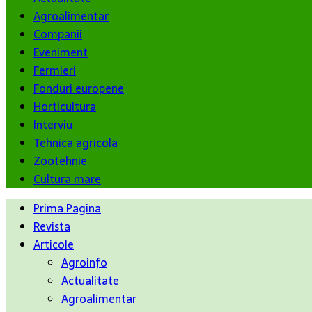
Agroalimentar
Companii
Eveniment
Fermieri
Fonduri europene
Horticultura
Interviu
Tehnica agricola
Zootehnie
Cultura mare
Prima Pagina
Revista
Articole
Agroinfo
Actualitate
Agroalimentar