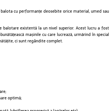
de a balota cu performanțe deosebite orice material, umed sau
 balotare existentă la un nivel superior. Acest lucru a fost
mbunătățească mașinile cu care lucrează, urmărind în special
unătățite, ci sunt regândite complet.
are;
esare optimă;
ată, lubrifierea progresivă a lagărelor etc).