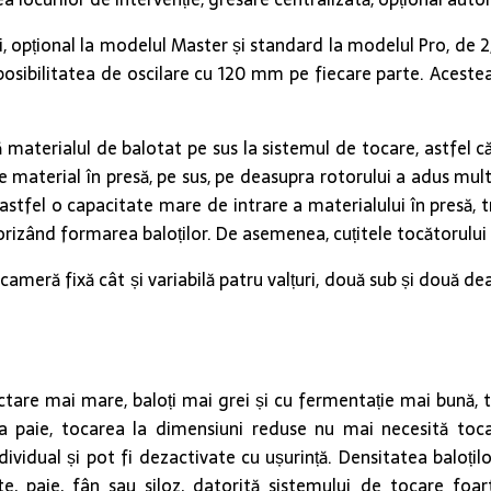
i, opțional la modelul Master și standard la modelul Pro, de 
posibilitatea de oscilare cu 120 mm pe fiecare parte. Acestea,
ă materialul de balotat pe sus la sistemul de tocare, astfel că
 material în presă, pe sus, pe deasupra rotorului a adus multe a
 astfel o capacitate mare de intrare a materialului în presă,
izând formarea baloților. De asemenea, cuțitele tocătorului i
 cameră fixă cât și variabilă patru valțuri, două sub și două d
are mai mare, baloți mai grei și cu fermentație mai bună, tă
a paie, tocarea la dimensiuni reduse nu mai necesită tocare
individual și pot fi dezactivate cu ușurință. Densitatea balo
 paie, fân sau siloz, datorită sistemului de tocare foart