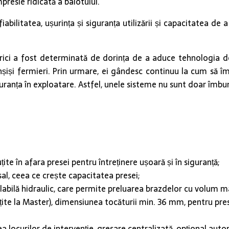
esie ridicată a balotului.
fiabilitatea, ușurința și siguranța utilizării și capacitatea 
ndrici a fost determinată de dorința de a aduce tehnologia de
înșiși fermieri. Prin urmare, ei gândesc continuu la cum să î
 siguranța în exploatare. Astfel, unele sisteme nu sunt doar îmb
ite în afara presei pentru întreținere ușoară și în siguranță;
al, ceea ce crește capacitatea presei;
glabilă hidraulic, care permite preluarea brazdelor cu volum m
cuțite la Master), dimensiunea tocăturii min. 36 mm, pentru pr
 locurilor de intervenție, gresare centralizată, opțional autom