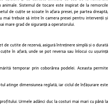
u animale. Sistemul de tocare este inspirat de la remorcile
etul de cuțite se scoate în afara presei, pe partea dreaptă,
 mai trebuie să intre în camera presei pentru intervenții și
l mai mare grad de siguranță a operatorului.
et de cutite de rezervă, asigură întreținere simplă și o durată
cuțite în afară, unde se pot reversa sau înlocui cu ușurință
i mărită temporar prin coborârea podelei. Aceasta permite
ul atinge dimensiunea reglată, iar ciclul de înfășurare este
profitului. Urmele adânci duc la costuri mai mari cu până la