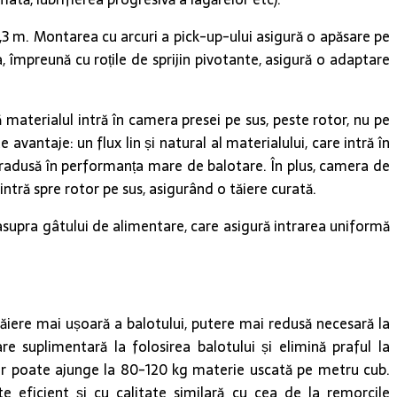
2,3 m. Montarea cu arcuri a pick-up-ului asigură o apăsare pe
 împreună cu roțile de sprijin pivotante, asigură o adaptare
 materialul intră în camera presei pe sus, peste rotor, nu pe
vantaje: un flux lin și natural al materialului, care intră în
 tradusă în performanța mare de balotare. În plus, camera de
ntră spre rotor pe sus, asigurând o tăiere curată.
easupra gâtului de alimentare, care asigură intrarea uniformă
iere mai ușoară a balotului, putere mai redusă necesară la
 suplimentară la folosirea balotului și elimină praful la
ților poate ajunge la 80-120 kg materie uscată pe metru cub.
e eficient și cu calitate similară cu cea de la remorcile