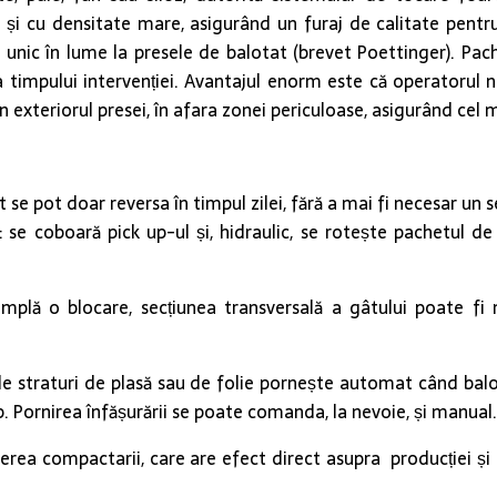
mi și cu densitate mare, asigurând un furaj de calitate pentr
unic în lume la presele de balotat (brevet Poettinger). Pach
 timpului intervenției. Avantajul enorm este că operatorul nu
 în exteriorul presei, în afara zonei periculoase, asigurând ce
t se pot doar reversa în timpul zilei, fără a mai fi necesar un s
 se coboară pick up-ul și, hidraulic, se rotește pachetul de 
âmplă o blocare, secțiunea transversală a gâtului poate f
de straturi de plasă sau de folie pornește automat când balot
. Pornirea înfășurării se poate comanda, la nevoie, și manual.
erea compactarii, care are efect direct asupra producției și 