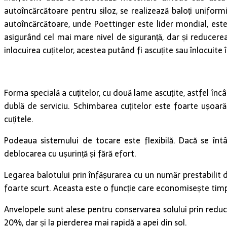
autoîncărcătoare pentru siloz, se realizează baloți unifor
autoîncărcătoare, unde Poettinger este lider mondial, este 
asigurând cel mai mare nivel de siguranță, dar și reducerea
inlocuirea cuțitelor, acestea putând fi ascuțite sau înlocuite
Forma specială a cuțitelor, cu două lame ascuțite, astfel încâ
dublă de serviciu. Schimbarea cuțitelor este foarte ușoară:
cuțitele.
Podeaua sistemului de tocare este flexibilă. Dacă se înt
deblocarea cu ușurință și fără efort.
Legarea balotului prin înfășurarea cu un număr prestabilit 
foarte scurt. Aceasta este o funcție care economisește timp
Anvelopele sunt alese pentru conservarea solului prin reduc
20%, dar și la pierderea mai rapidă a apei din sol.