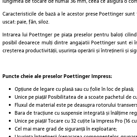
lungimea de tocare de numai 36 mm, ceea ce asigură o compr
Caracteristicile de bază a le acestor prese Poettinger sunt 
uscat: paie, fân, siloz.
Intrarea lui Poettnger pe piața preselor pentru baloți cili
posibil deoarece mulți dintre angajatii Poettinger sunt ei 
creșterea productivității, ușurința operării și întreținerii și
Puncte cheie ale preselor Poettinger Impress:
Opțiune de legare cu plasă sau cu folie în loc de plasă;
Unice pe piață! Posibilitatea de a scoate pachetul de cuț
Fluxul de material este pe deasupra rotorului transvers
Bara de tracțiune cu suspensie integrată și înălțime re
Unice pe piață! Tocare cu 32 cuțite la Impress Pro (16 
Cel mai mare grad de siguranță în exploatare;
Ușurința întreținerii (separarea componentelor, gruparea