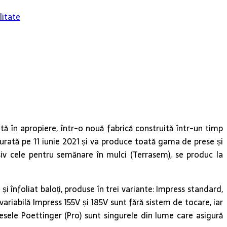
litate
tă în apropiere, într-o nouă fabrică construită într-un timp
gurată pe 11 iunie 2021 și va produce toată gama de prese și
usiv cele pentru semănare în mulci (Terrasem), se produc la
 înfoliat baloți, produse în trei variante: Impress standard,
ariabilă Impress 155V și 185V sunt fără sistem de tocare, iar
resele Poettinger (Pro) sunt singurele din lume care asigură