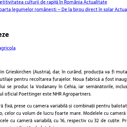
itivitatea culturii de rapiță în România
Actualitate
oarta legumelor românești – De la birou direct în solar
Actua
eze
agricola
n Grieskirchen (Austria), dar, în curând, producția va fi muta
 utilaje pentru recoltarea furajelor. Noua fabrică a fost inau
lului se produc la Vodanany în Cehia, iar semănătorile, incl
ul oficial Poettinger este NHR Agropartners.
xă, prese cu camera variabilă și combinații pentru balotat și
ro, celor cu volum de lucru foarte mare. Modelele cu cameră v
 cele cu cameră variabilă, cu 16, respectiv cu 32 de cuțite. P