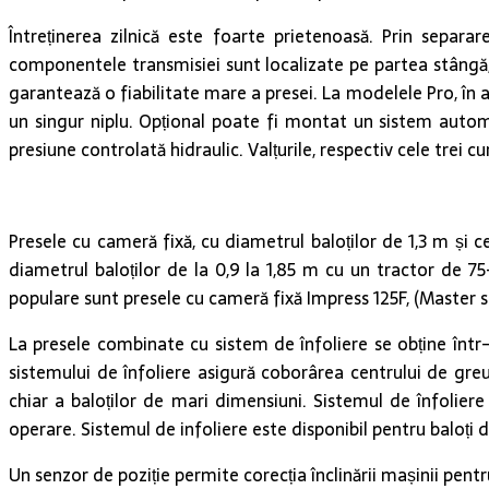
Întreținerea zilnică este foarte prietenoasă. Prin separ
componentele transmisiei sunt localizate pe partea stângă, i
garantează o fiabilitate mare a presei. La modelele Pro, în af
un singur niplu. Opțional poate fi montat un sistem automa
presiune controlată hidraulic. Valțurile, respectiv cele trei cu
Presele cu cameră fixă, cu diametrul baloților de 1,3 m și c
diametrul baloților de la 0,9 la 1,85 m cu un tractor de 75
populare sunt presele cu cameră fixă Impress 125F, (Master sa
La presele combinate cu sistem de înfoliere se obține într-
sistemului de înfoliere asigură coborârea centrului de greu
chiar a baloților de mari dimensiuni. Sistemul de înfoliere 
operare. Sistemul de infoliere este disponibil pentru baloți de
Un senzor de poziție permite corecția înclinării mașinii pentru