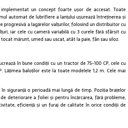
fost implementat un concept foarte ușor de accesat. Toate
mul automat de lubrifiere a lanțului ușurează întreținerea și
 progresivă a lagărelor valțurilor, folosind un distribuitor cu
i, iar cele cu cameră variabilă cu 3 curele fără sfârșit cu
al tocat mărunt, umed sau uscat, atât la paie, fân sau siloz.
lucrează în bune condiții cu un tractor de 75-100 CP, cele cu
CP. Lățimea baloților este la toate modelele 1,2 m. Cele mai
 în siguranță o perioadă mai lungă de timp. Poziția brațelor
de deteriorare a foliei și pentru încărcarea, fără probleme,
itate, eficiență și un furaj de calitate în orice condiții de