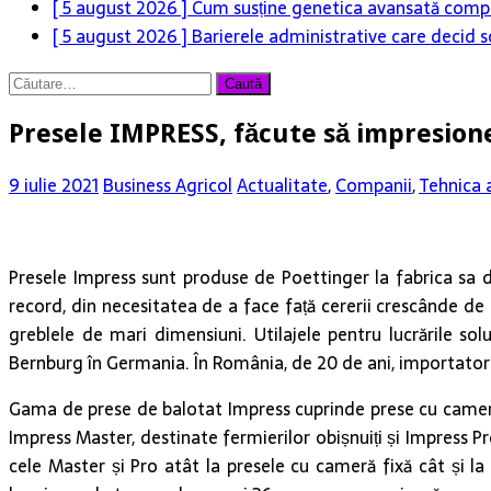
[ 5 august 2026 ]
Cum susține genetica avansată compet
[ 5 august 2026 ]
Barierele administrative care decid s
Caută
după:
Presele IMPRESS, făcute să impresion
9 iulie 2021
Business Agricol
Actualitate
,
Companii
,
Tehnica 
Presele Impress sunt produse de Poettinger la fabrica sa di
record, din necesitatea de a face față cererii crescânde de
greblele de mari dimensiuni. Utilajele pentru lucrările so
Bernburg în Germania. În România, de 20 de ani, importator
Gama de prese de balotat Impress cuprinde prese cu cameră fi
Impress Master, destinate fermierilor obișnuiți și Impress P
cele Master și Pro atât la presele cu cameră fixă cât și la