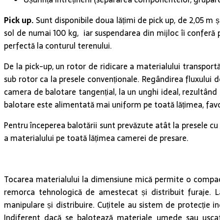
Pick up.
Sunt disponibile doua lățimi de pick up, de 2,05 m ș
sol de numai 100 kg, iar suspendarea din mijloc îi conferă 
perfectă la conturul terenului.
De la pick-up, un rotor de ridicare a materialului transport
sub rotor ca la presele convenționale. Regândirea fluxului de
camera de balotare tangențial, la un unghi ideal, rezultând
balotare este alimentată mai uniform pe toată lățimea, favor
Pentru începerea balotării sunt prevăzute atât la presele cu
a materialului pe toată lățimea camerei de presare.
Tocarea materialului la dimensiune mică permite o compact
remorca tehnologică de amestecat și distribuit furaje. L
manipulare și distribuire. Cuțitele au sistem de protecție 
Indiferent dacă se balotează materiale umede sau uscate,