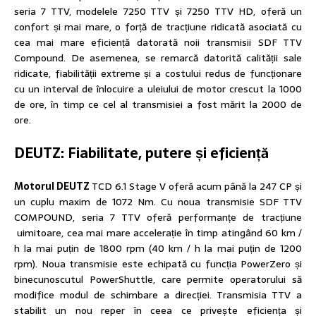
seria 7 TTV, modelele 7250 TTV și 7250 TTV HD, oferă un
confort și mai mare, o forță de tracțiune ridicată asociată cu
cea mai mare eficiență datorată noii transmisii SDF TTV
Compound. De asemenea, se remarcă datorită calității sale
ridicate, fiabilității extreme și a costului redus de funcționare
cu un interval de înlocuire a uleiului de motor crescut la 1000
de ore, în timp ce cel al transmisiei a fost mărit la 2000 de
ore.
DEUTZ: Fiabilitate, putere și eficiență
Motorul DEUTZ
TCD 6.1 Stage V oferă acum până la 247 CP și
un cuplu maxim de 1072 Nm. Cu noua transmisie SDF TTV
COMPOUND, seria 7 TTV oferă performanțe de tracțiune
uimitoare, cea mai mare accelerație în timp atingând 60 km /
h la mai puțin de 1800 rpm (40 km / h la mai puțin de 1200
rpm). Noua transmisie este echipată cu funcția PowerZero și
binecunoscutul PowerShuttle, care permite operatorului să
modifice modul de schimbare a direcției. Transmisia TTV a
stabilit un nou reper în ceea ce privește eficiența și