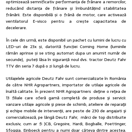
optimizează semnificativ performanța de frânare a remorcilor,
reducând distanța de frânare și îmbunătățind stabilitatea
frânării. Este disponibilă și o frână de motor, care activează
ventilatorul E-visco pentru a crește capacitatea de
decelerare.
În cele din urmă, este disponibil un pachet cu lumini de lucru cu
LED-uri de 23x și, datorită funcției Coming Home (luminile
rămân aprinse și se sting automat dupa un anumit număr de
secunde), puteți lăsa în siguranță noul dvs. tractor Deutz Fahr
TTV din seria 7 după o zi lungă de lucru.
Utilajelele agricole Deutz Fahr sunt comercializate în România
de către NHR Agropartners, importator de utilaje agricole de
înaltă calitate. În prezent NHR Agropartners deţine o reţea de
13 filiale care oferă gamă completă de produse şi servicii:
vanzare utilaje agricole şi piese de schimb, ateliere de reparaţii
şi echipe mobile de intervenţii, are peste de 230 de angajati şi
comercializează, pe lângă Deutz Fahr, mărci de top distribuite
exclusiv, cum ar fi JCB, Gregoire, Hardi, Bogballe, Poettinger,
Sfoggia, Einboeck pentru a numi doar câteva dintre acestea.