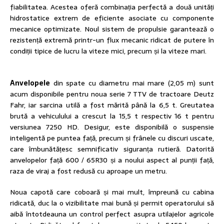
fiabilitatea. Acestea oferă combinația perfectă a două unități
hidrostatice extrem de eficiente asociate cu componente
mecanice optimizate. Noul sistem de propulsie garantează o
rezistență extremă printr-un flux mecanic ridicat de putere în
condiții tipice de lucru la viteze mici, precum și la viteze mari.
Anvelopele
din spate cu diametru mai mare (2,05 m) sunt
acum disponibile pentru noua serie 7 TTV de tractoare Deutz
Fahr, iar sarcina utilă a fost mărită până la 6,5 ​​t. Greutatea
brută a vehiculului a crescut la 15,5 t respectiv 16 t pentru
versiunea 7250 HD. Desigur, este disponibilă o suspensie
inteligentă pe puntea față, precum și frânele cu discuri uscate,
care îmbunătățesc semnificativ siguranța rutieră. Datorită
anvelopelor față 600 / 65R30 și a noului aspect al punții față,
raza de viraj a fost redusă cu aproape un metru.
Noua capotă care coboară și mai mult, împreună cu cabina
ridicată, duc la o vizibilitate mai bună și permit operatorului să
aibă întotdeauna un control perfect asupra utilajelor agricole