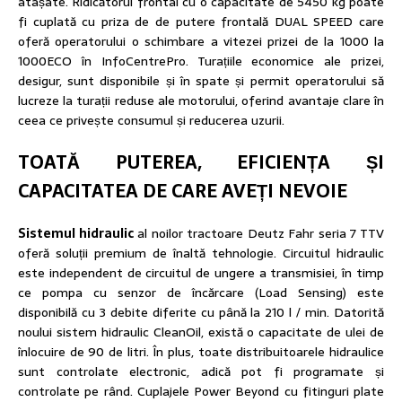
atașate. Ridicătorul frontal cu o capacitate de 5450 kg poate
fi cuplată cu priza de de putere frontală DUAL SPEED care
oferă operatorului o schimbare a vitezei prizei de la 1000 la
1000ECO în InfoCentrePro. Turațiile economice ale prizei,
desigur, sunt disponibile și în spate și permit operatorului să
lucreze la turații reduse ale motorului, oferind avantaje clare în
ceea ce privește consumul și reducerea uzurii.
TOATĂ PUTEREA, EFICIENȚA ȘI
CAPACITATEA DE CARE AVEȚI NEVOIE
Sistemul hidraulic
al noilor tractoare Deutz Fahr seria 7 TTV
oferă soluții premium de înaltă tehnologie. Circuitul hidraulic
este independent de circuitul de ungere a transmisiei, în timp
ce pompa cu senzor de încărcare (Load Sensing) este
disponibilă cu 3 debite diferite cu până la 210 l / min. Datorită
noului sistem hidraulic CleanOil, există o capacitate de ulei de
înlocuire de 90 de litri. În plus, toate distribuitoarele hidraulice
sunt controlate electronic, adică pot fi programate și
controlate pe rând. Cuplajele Power Beyond cu fitinguri plate