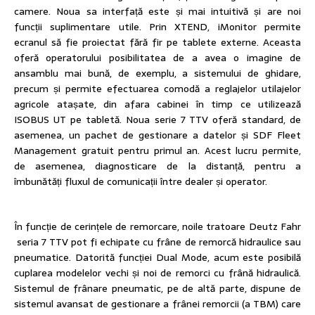
camere. Noua sa interfață este și mai intuitivă și are noi
funcții suplimentare utile. Prin XTEND, iMonitor permite
ecranul să fie proiectat fără fir pe tablete externe. Aceasta
oferă operatorului posibilitatea de a avea o imagine de
ansamblu mai bună, de exemplu, a sistemului de ghidare,
precum și permite efectuarea comodă a reglajelor utilajelor
agricole atașate, din afara cabinei în timp ce utilizează
ISOBUS UT pe tabletă. Noua serie 7 TTV oferă standard, de
asemenea, un pachet de gestionare a datelor și SDF Fleet
Management gratuit pentru primul an. Acest lucru permite,
de asemenea, diagnosticare de la distanță, pentru a
îmbunătăți fluxul de comunicații între dealer și operator.
În funcție de cerințele de remorcare, noile tratoare Deutz Fahr
seria 7 TTV pot fi echipate cu frâne de remorcă hidraulice sau
pneumatice. Datorită funcției Dual Mode, acum este posibilă
cuplarea modelelor vechi și noi de remorci cu frână hidraulică.
Sistemul de frânare pneumatic, pe de altă parte, dispune de
sistemul avansat de gestionare a frânei remorcii (a TBM) care