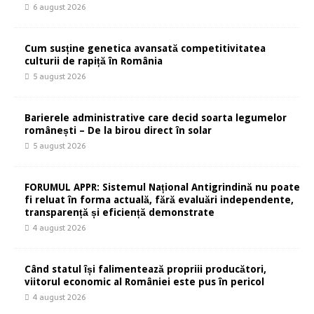
6 august 2026
Cum susține genetica avansată competitivitatea
culturii de rapiță în România
5 august 2026
Barierele administrative care decid soarta legumelor
românești – De la birou direct în solar
5 august 2026
FORUMUL APPR: Sistemul Național Antigrindină nu poate
fi reluat în forma actuală, fără evaluări independente,
transparență și eficiență demonstrate
4 august 2026
Când statul își falimentează propriii producători,
viitorul economic al României este pus în pericol
4 august 2026