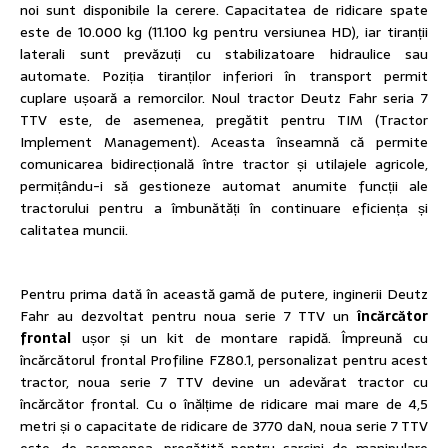
noi sunt disponibile la cerere. Capacitatea de ridicare spate
este de 10.000 kg (11.100 kg pentru versiunea HD), iar tiranții
laterali sunt prevăzuți cu stabilizatoare hidraulice sau
automate. Poziția tiranților inferiori în transport permit
cuplare ușoară a remorcilor. Noul tractor Deutz Fahr seria 7
TTV este, de asemenea, pregătit pentru TIM (Tractor
Implement Management). Aceasta înseamnă că permite
comunicarea bidirecțională între tractor și utilajele agricole,
permițându-i să gestioneze automat anumite funcții ale
tractorului pentru a îmbunătăți în continuare eficiența și
calitatea muncii.
Pentru prima dată în această gamă de putere, inginerii Deutz
Fahr au dezvoltat pentru noua serie 7 TTV un
încărcător
frontal
ușor și un kit de montare rapidă. Împreună cu
încărcătorul frontal Profiline FZ80.1, personalizat pentru acest
tractor, noua serie 7 TTV devine un adevărat tractor cu
încărcător frontal. Cu o înălțime de ridicare mai mare de 4,5
metri și o capacitate de ridicare de 3770 daN, noua serie 7 TTV