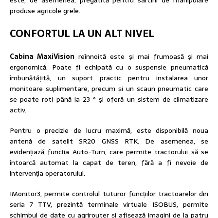
este, de asemenea, pregătită pentru sarcini de manipulare
produse agricole grele.
CONFORTUL LA UN ALT NIVEL
Cabina MaxiVision
reînnoită este și mai frumoasă și mai
ergonomică. Poate fi echipată cu o suspensie pneumatică
îmbunătățită, un suport practic pentru instalarea unor
monitoare suplimentare, precum și un scaun pneumatic care
se poate roti până la 23 ° și oferă un sistem de climatizare
activ.
Pentru o precizie de lucru maximă, este disponibilă noua
antenă de satelit SR20 GNSS RTK. De asemenea, se
evidențiază funcția Auto-Turn, care permite tractorului să se
întoarcă automat la capat de teren, fără a fi nevoie de
intervenția operatorului.
IMonitor3, permite controlul tuturor funcțiilor tractoarelor din
seria 7 TTV, prezintă terminale virtuale ISOBUS, permite
schimbul de date cu agrirouter și afișează imagini de la patru