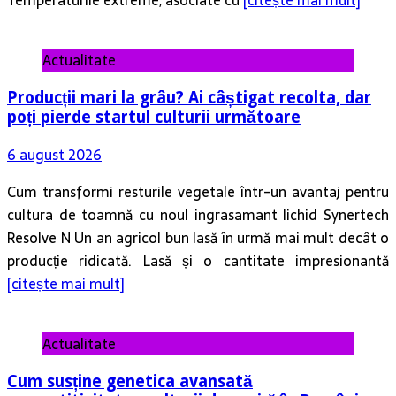
Actualitate
Producții mari la grâu? Ai câștigat recolta, dar
poți pierde startul culturii următoare
6 august 2026
Cum transformi resturile vegetale într-un avantaj pentru
cultura de toamnă cu noul ingrasamant lichid Synertech
Resolve N Un an agricol bun lasă în urmă mai mult decât o
producție ridicată. Lasă și o cantitate impresionantă
[citește mai mult]
Actualitate
Cum susține genetica avansată