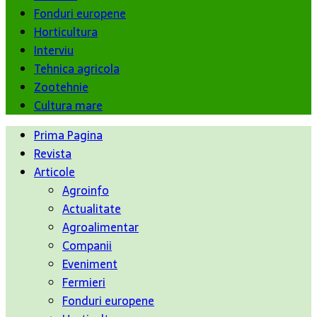
Fonduri europene
Horticultura
Interviu
Tehnica agricola
Zootehnie
Cultura mare
Prima Pagina
Revista
Articole
Agroinfo
Actualitate
Agroalimentar
Companii
Eveniment
Fermieri
Fonduri europene