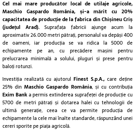
Cel mai mare producător local de utilaje agricole,
Maschio Gaspardo România, și-a mărit cu 20%
capacitatea de producție de la fabrica din Chișineu Criș
(județul Arad).
Suprafața fabricii ajunge acum la
aproximativ 26.000 metri pătrați, personalul va depăși 400
de oameni, iar producția se va ridica la 5000 de
echipamente pe an, cu precădere mașini pentru
prelucrarea minimală a solului, pluguri și prese pentru
baloți rotunzi.
Investiția realizată cu ajutorul
Finest S.p.A.,
care deține
25% din
Maschio Gaspardo România
, și cu contribuția
Exim Bank
a permis extinderea suprafeței de producție cu
5700 de metri pătrați și dotarea halei cu tehnologii de
ultimă generație, ceea ce va permite producția de
echipamente la cele mai înalte standarde, răspunzând unei
cereri sporite pe piața agricolă.