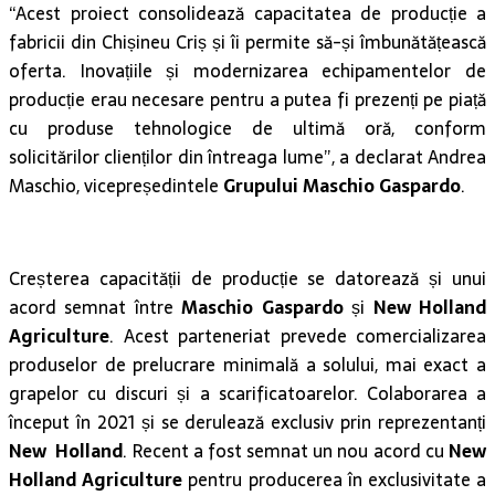
“Acest proiect consolidează capacitatea de producție a
fabricii din Chișineu Criș și îi permite să-și îmbunătățească
oferta. Inovațiile și modernizarea echipamentelor de
producție erau necesare pentru a putea fi prezenți pe piață
cu produse tehnologice de ultimă oră, conform
solicitărilor clienților din întreaga lume”, a declarat Andrea
Maschio, vicepreședintele
Grupului Maschio Gaspardo
.
Creșterea capacității de producție se datorează și unui
acord semnat între
Maschio Gaspardo
și
New Holland
Agriculture
. Acest parteneriat prevede comercializarea
produselor de prelucrare minimală a solului, mai exact a
grapelor cu discuri și a scarificatoarelor. Colaborarea a
început în 2021 și se derulează exclusiv prin reprezentanți
New Holland
. Recent a fost semnat un nou acord cu
New
Holland Agriculture
pentru producerea în exclusivitate a