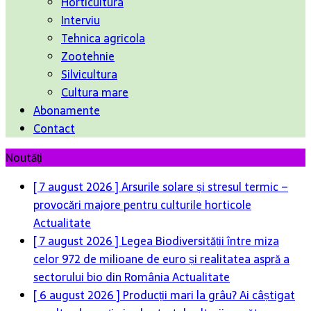
Horticultura
Interviu
Tehnica agricola
Zootehnie
Silvicultura
Cultura mare
Abonamente
Contact
Noutăți
[ 7 august 2026 ]
Arsurile solare și stresul termic –
provocări majore pentru culturile horticole
Actualitate
[ 7 august 2026 ]
Legea Biodiversității între miza
celor 972 de milioane de euro și realitatea aspră a
sectorului bio din România
Actualitate
[ 6 august 2026 ]
Producții mari la grâu? Ai câștigat