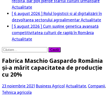
recolta, dar poți pierde startul culturii următoare
Actualitate
[ 6 august 2026 ]
Rolul logisticii și al digitalizării în
dezvoltarea sectorului agroalimentar
Actualitate
[ 5 august 2026 ]
Cum susține genetica avansată
competitivitatea culturii de rapiță în România
Actualitate
Caută
după:
Fabrica Maschio Gaspardo România
și-a mărit capacitatea de producție
cu 20%
23 noiembrie 2021
Business Agricol
Actualitate
,
Companii
,
Tehnica agricola