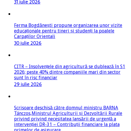
31 iulie 2026
Ferma Bogdănești propune organizarea unor vizite
educaționale pentru tineri și studenți la poalele
Carpaților Orientali
30 iulie 2026
CITR – Insolvențele din agricultură se dublează în S1
2026; peste 40% dintre companiile mari din sector
sunt în risc financiar
29 iulie 2026
Scrisoare deschisă către domnul ministru BARNA
Tánczos,Ministrul Agriculturii și Dezvoltării Rurale
privind privind necesitatea lansării de urgență a
intervenției DR-31 – Contribuții financiare la plata
primelor de asigurare