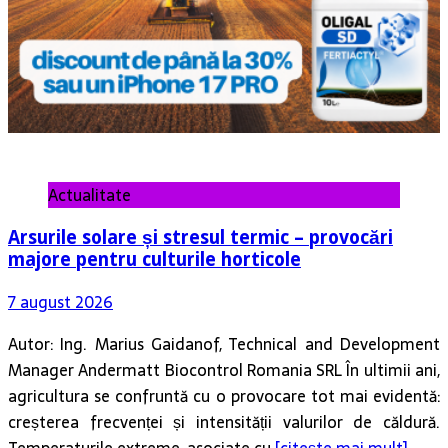
Actualitate
Arsurile solare și stresul termic – provocări
majore pentru culturile horticole
7 august 2026
Autor: Ing. Marius Gaidanof, Technical and Development
Manager Andermatt Biocontrol Romania SRL În ultimii ani,
agricultura se confruntă cu o provocare tot mai evidentă:
creșterea frecvenței și intensității valurilor de căldură.
Temperaturile extreme, asociate cu
[citește mai mult]