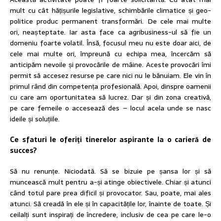
mult cu cât hățișurile legislative, schimbările climatice și geo­
politice produc permanent transformări. De cele mai multe
ori, neașteptate. Iar asta face ca agribusiness-ul să fie un
domeniu foarte volatil. Însă, focusul meu nu este doar aici, de
cele mai multe ori, împreună cu echipa mea, încercăm să
anticipăm nevoile și provocările de mâine. Aceste provocări îmi
permit să accesez resurse pe care nici nu le bănuiam. Ele vin în
primul rând din competența profesională. Apoi, dinspre oamenii
cu care am oportunitatea să lucrez. Dar și din zona creativă,
pe care femeile o accesează des – locul acela unde se nasc
ideile și soluțiile.
Ce sfaturi le oferiţi tinerelor aspirante la o carieră de
succes?
Să nu renunțe. Niciodată. Să se bizuie pe șansa lor și să
muncească mult pentru a-și atinge obiectivele. Chiar și atunci
când totul pare prea dificil și provocator. Sau, poate, mai ales
atunci. Să creadă în ele și în capacitățile lor, înainte de toate. Și
ceilalți sunt inspirați de încredere, inclusiv de cea pe care le-o