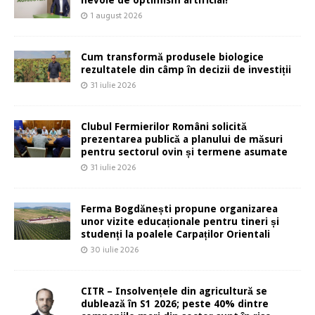
nevoie de optimism artificial!
1 august 2026
Cum transformă produsele biologice
rezultatele din câmp în decizii de investiții
31 iulie 2026
Clubul Fermierilor Români solicită
prezentarea publică a planului de măsuri
pentru sectorul ovin și termene asumate
31 iulie 2026
Ferma Bogdănești propune organizarea
unor vizite educaționale pentru tineri și
studenți la poalele Carpaților Orientali
30 iulie 2026
CITR – Insolvențele din agricultură se
dublează în S1 2026; peste 40% dintre