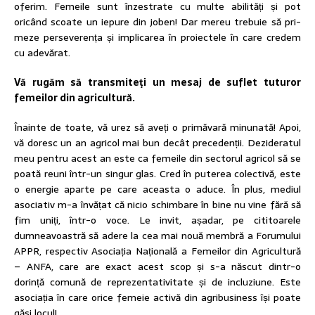
oferim. Femeile sunt înzestrate cu multe abilități și pot
oricând scoate un iepure din joben! Dar mereu trebuie să pri­
meze perseverența și implicarea în proiectele în care credem
cu adevărat.
Vă rugăm să transmiteţi un mesaj de suflet tuturor
femeilor din agricultură.
Înainte de toate, vă urez să aveți o primăvară minunată! Apoi,
vă doresc un an agricol mai bun decât precedenții. Dezideratul
meu pentru acest an este ca femeile din sectorul agricol să se
poată reuni într-un singur glas. Cred în puterea colectivă, este
o energie aparte pe care aceasta o aduce. În plus, mediul
asociativ m-a învățat că nicio schimbare în bine nu vine fără să
fim uniți, într-o voce. Le invit, așadar, pe cititoarele
dumneavoastră să adere la cea mai nouă membră a Forumului
APPR, respectiv Asociația Națională a Femeilor din Agricultură
– ANFA, care are exact acest scop și s-a născut dintr-o
dorință comună de reprezentativitate și de incluziune. Este
asociația în care orice femeie activă din agribusiness își poate
găsi locul!