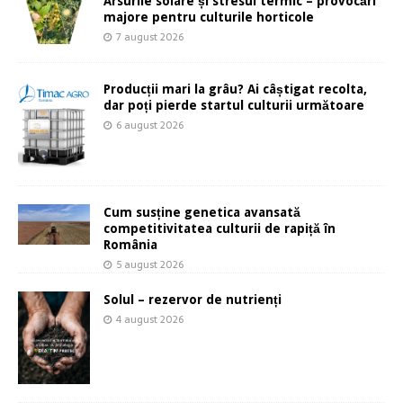
Arsurile solare și stresul termic – provocări
majore pentru culturile horticole
7 august 2026
Producții mari la grâu? Ai câștigat recolta,
dar poți pierde startul culturii următoare
6 august 2026
Cum susține genetica avansată
competitivitatea culturii de rapiță în
România
5 august 2026
Solul – rezervor de nutrienți
4 august 2026