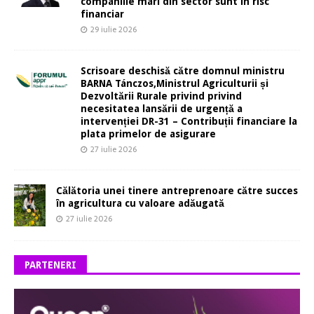
companiile mari din sector sunt în risc
financiar
29 iulie 2026
Scrisoare deschisă către domnul ministru
BARNA Tánczos,Ministrul Agriculturii și
Dezvoltării Rurale privind privind
necesitatea lansării de urgență a
intervenției DR-31 – Contribuții financiare la
plata primelor de asigurare
27 iulie 2026
Călătoria unei tinere antreprenoare către succes
în agricultura cu valoare adăugată
27 iulie 2026
PARTENERI