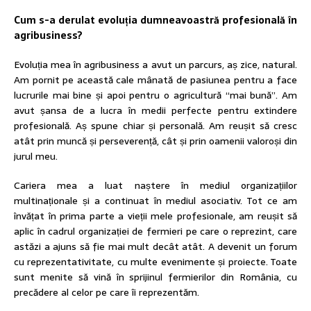
Cum s-a derulat evoluția dumneavoastră profesională în
agribusiness?
Evoluția mea în agribusiness a avut un parcurs, aș zice, natural.
Am pornit pe această cale mânată de pasiunea pentru a face
lucrurile mai bine și apoi pentru o agricultură “mai bună”. Am
avut șansa de a lucra în medii perfecte pentru extindere
profesională. Aș spune chiar și personală. Am reușit să cresc
atât prin muncă și perseverență, cât și prin oamenii valoroși din
jurul meu.
Cariera mea a luat naștere în mediul organizațiilor
multinaționale și a continuat în mediul asociativ. Tot ce am
învățat în prima parte a vieții mele profesionale, am reușit să
aplic în cadrul organizației de fermieri pe care o reprezint, care
astăzi a ajuns să fie mai mult decât atât. A devenit un forum
cu reprezentativitate, cu multe evenimente și proiecte. Toate
sunt menite să vină în sprijinul fermierilor din România, cu
precădere al celor pe care îi reprezentăm.