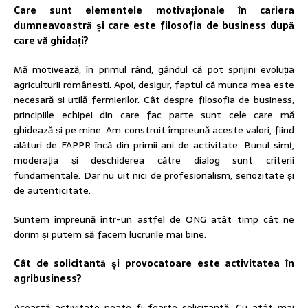
Care sunt elementele motivaționale în cariera
dumneavoastră și care este filosofia de business după
care vă ghidați?
Mă motivează, în primul rând, gândul că pot sprijini evoluția
agriculturii românești. Apoi, desigur, faptul că munca mea este
necesară și utilă fermierilor. Cât despre filosofia de business,
principiile echipei din care fac parte sunt cele care mă
ghidează și pe mine. Am construit împreună aceste valori, fiind
alături de FAPPR încă din primii ani de activitate. Bunul simț,
moderația și deschiderea către dialog sunt criterii
fundamentale. Dar nu uit nici de profesionalism, seriozitate și
de autenticitate.
Suntem împreună într-un astfel de ONG atât timp cât ne
dorim și putem să facem lucrurile mai bine.
Cât de solicitantă și provocatoare este activitatea în
agribusiness?
Această activitate poate fi foarte solicitantă. Cu atât mai