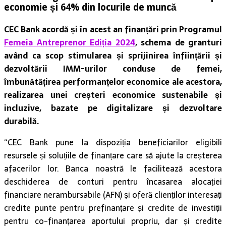
economie și 64% din locurile de muncă
CEC Bank acordă și în acest an finanțări prin Programul
Femeia Antreprenor Ediția 2024
, schema de granturi
având ca scop stimularea și sprijinirea înființării și
dezvoltării IMM-urilor conduse de femei,
îmbunătățirea performanțelor economice ale acestora,
realizarea unei creșteri economice sustenabile și
incluzive, bazate pe digitalizare și dezvoltare
durabilă.
“CEC Bank pune la dispoziția beneficiarilor eligibili
resursele și soluțiile de finanțare care să ajute la creșterea
afacerilor lor. Banca noastră le facilitează acestora
deschiderea de conturi pentru încasarea alocației
financiare nerambursabile (AFN) și oferă clienților interesați
credite punte pentru prefinanțare și credite de investiții
pentru co-finanțarea aportului propriu, dar și credite