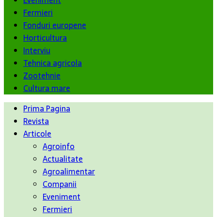
Eveniment
Fermieri
Fonduri europene
Horticultura
Interviu
Tehnica agricola
Zootehnie
Cultura mare
Prima Pagina
Revista
Articole
Agroinfo
Actualitate
Agroalimentar
Companii
Eveniment
Fermieri