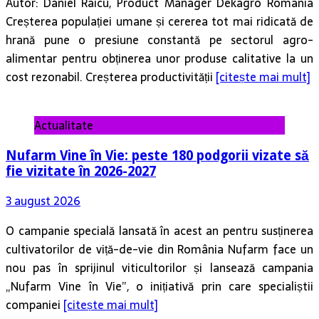
Autor: Daniel Raicu, Product Manager Dekagro Romania
Creșterea populației umane și cererea tot mai ridicată de
hrană pune o presiune constantă pe sectorul agro-
alimentar pentru obținerea unor produse calitative la un
cost rezonabil. Creșterea productivității
[citește mai mult]
Actualitate
Nufarm Vine în Vie: peste 180 podgorii vizate să
fie vizitate în 2026-2027
3 august 2026
O campanie specială lansată în acest an pentru susținerea
cultivatorilor de viță-de-vie din România Nufarm face un
nou pas în sprijinul viticultorilor și lansează campania
„Nufarm Vine în Vie”, o inițiativă prin care specialiștii
companiei
[citește mai mult]