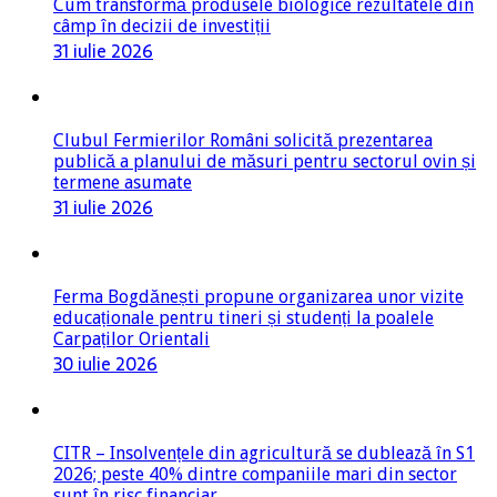
Cum transformă produsele biologice rezultatele din
câmp în decizii de investiții
31 iulie 2026
Clubul Fermierilor Români solicită prezentarea
publică a planului de măsuri pentru sectorul ovin și
termene asumate
31 iulie 2026
Ferma Bogdănești propune organizarea unor vizite
educaționale pentru tineri și studenți la poalele
Carpaților Orientali
30 iulie 2026
CITR – Insolvențele din agricultură se dublează în S1
2026; peste 40% dintre companiile mari din sector
sunt în risc financiar