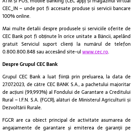
ATM și POS, mobile banking (CEC app) și magazinul virtual
CEC_IN – unde pot fi accesate produse și servicii bancare
100% online.
Mai multe detalii despre produsele și serviciile oferite de
CEC Bank pot fi obținute în orice unitate a Băncii, apelând
gratuit Serviciul suport clienți la numărul de telefon
0.800.800.848 sau accesând site-ul
www.cec.ro
.
Despre Grupul CEC Bank
Grupul CEC Bank a luat ființă prin preluarea, la data de
27.07.2023, de către CEC BANK S.A., a pachetului majoritar
de acțiuni (99,993%) al Fondului de Garantare a Creditului
Rural – I.F.N. S.A. (FGCR), alături de Ministerul Agriculturii și
Dezvoltării Rurale.
FGCR are ca obiect principal de activitate asumarea de
angajamente de garantare şi emiterea de garanţii pe