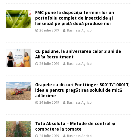
FMC pune la dispoziţia fermierilor un
portofoliu complet de insecticide şi
lansează pe piaţă două produse noi
26 iulie 2019
Business Agricol
Cu pasiune, la aniversarea celor 3 ani de
AliRa Recruitment
26 iulie 2019
Business Agricol
Grapele cu discuri Poettinger 8001T/10001T,
ideale pentru pregătirea solului de mică
adâncime
24 iulie 2019
Business Agricol
Tuta Absoluta – Metode de control şi
combatere la tomate
24 iulie 2019
Business Agricol