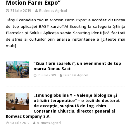
Motion Farm Expo”
31 iulie 2019
Business Agricol
Târgul canadian “Ag in Motion Farm Expo” a acordat distincția
de top aplicației BASF xarvioTM Scouting la categoria Știința
Plantelor și Solului Aplicația xarvio Scouting identifică factorii
de stres ai culturilor prin analiza instantanee a
[citește mai
mult]
“Ziua florii soarelui”, un eveniment de top
marca Donau Saat
31 iulie 2019
Business Agricol
„Imunoglobulina Y – Valenţe biologice și
utilizări terapeutice” – o teză de doctorat
de excepţie, susţinută de Ing. chim.
Constantin Chiurciu, director general al
Romvac Company S.A.
30 iulie 2019
Business Agricol