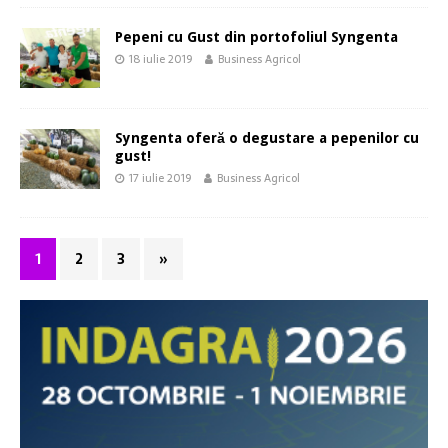
Pepeni cu Gust din portofoliul Syngenta
18 iulie 2019
Business Agricol
Syngenta oferă o degustare a pepenilor cu
gust!
17 iulie 2019
Business Agricol
1
2
3
»