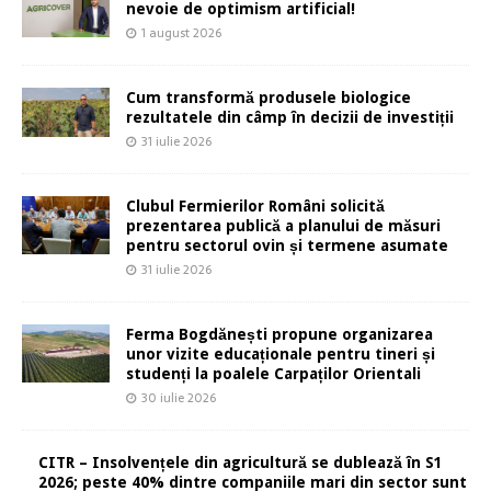
nevoie de optimism artificial!
1 august 2026
Cum transformă produsele biologice
rezultatele din câmp în decizii de investiții
31 iulie 2026
Clubul Fermierilor Români solicită
prezentarea publică a planului de măsuri
pentru sectorul ovin și termene asumate
31 iulie 2026
Ferma Bogdănești propune organizarea
unor vizite educaționale pentru tineri și
studenți la poalele Carpaților Orientali
30 iulie 2026
CITR – Insolvențele din agricultură se dublează în S1
2026; peste 40% dintre companiile mari din sector sunt