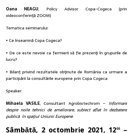
Oana NEAGU
, Policy Advisor Copa-Cogeca (prin
videoconferinţă ZOOM)
Tematica seminarului:
• Ce înseamnă Copa Cogeca?
• De ce este nevoie ca fermierii să fie prezenţi în grupurile de
lucru?
• Bilanţ privind rezultatele obţinute de România ca urmare a
participării la consultările europene prin Copa Cogeca
Speaker:
Mihaela VASILE
, Consultant Agrobiotechrom –
Informare
despre noile tehnici de ameliorare, subiect aflat în dezbatere
publică în spaţiul Uniunii Europene
Sâmbătă, 2 octombrie 2021, 12
–
00