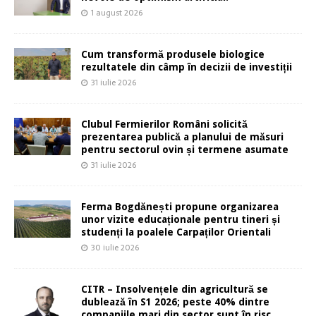
1 august 2026
Cum transformă produsele biologice
rezultatele din câmp în decizii de investiții
31 iulie 2026
Clubul Fermierilor Români solicită
prezentarea publică a planului de măsuri
pentru sectorul ovin și termene asumate
31 iulie 2026
Ferma Bogdănești propune organizarea
unor vizite educaționale pentru tineri și
studenți la poalele Carpaților Orientali
30 iulie 2026
CITR – Insolvențele din agricultură se
dublează în S1 2026; peste 40% dintre
companiile mari din sector sunt în risc