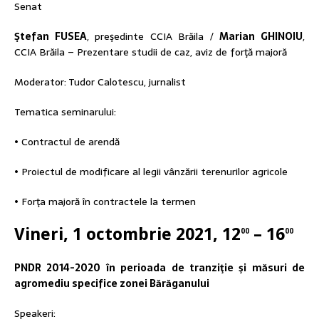
Senat
Ştefan FUSEA
, preşedinte CCIA Brăila /
Marian GHINOIU
,
CCIA Brăila – Prezentare studii de caz, aviz de forţă majoră
Moderator: Tudor Calotescu, jurnalist
Tematica seminarului:
• Contractul de arendă
• Proiectul de modificare al legii vânzării terenurilor agricole
• Forţa majoră în contractele la termen
Vineri, 1 octombrie 2021, 12
– 16
00
00
PNDR 2014-2020 în perioada de tranziţie şi măsuri de
agromediu specifice zonei Bărăganului
Speakeri: