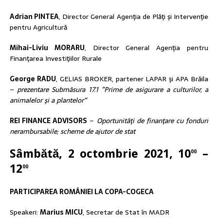
Adrian PINTEA
, Director General Agenţia de Plăţi şi Intervenţie
pentru Agricultură
Mihai-Liviu MORARU
, Director General Agenţia pentru
Finanţarea Investiţiilor Rurale
George RADU
, GELIAS BROKER, partener LAPAR şi APA Brăila
–
prezentare Submăsura 17.1 ”Prime de asigurare a culturilor, a
animalelor şi a plantelor”
REI FINANCE ADVISORS
–
Oportunităţi de finanţare cu fonduri
nerambursabile; scheme de ajutor de stat
Sâmbătă, 2 octombrie 2021, 10
–
00
12
00
PARTICIPAREA ROMÂNIEI LA COPA-COGECA
Speakeri:
Marius MICU
, Secretar de Stat în MADR