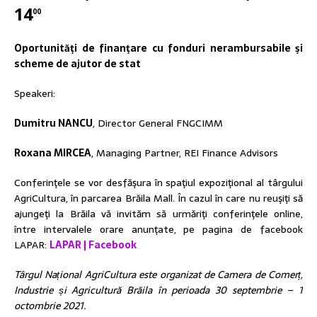
14
00
Oportunităţi de finanţare cu fonduri nerambursabile şi
scheme de ajutor de stat
Speakeri:
Dumitru NANCU
, Director General FNGCIMM
Roxana MIRCEA
, Managing Partner, REI Finance Advisors
Conferinţele se vor desfăşura în spaţiul expoziţional al târgului
AgriCultura, în parcarea Brăila Mall. În cazul în care nu reuşiţi să
ajungeţi la Brăila vă invităm să urmăriţi conferinţele online,
între intervalele orare anunţate, pe pagina de facebook
LAPAR:
LAPAR | Facebook
Târgul Național AgriCultura
este organizat de
Camera de Comerț,
Industrie și Agricultură Brăila
în perioada 30 septembrie – 1
octombrie 2021.