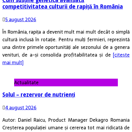
Cum susține genetica avansată
competitivitatea culturii de rapiță în România
5 august 2026
În România, rapița a devenit mult mai mult decât o simplă
cultură inclusă în rotație. Pentru mulți fermieri, reprezintă
una dintre primele oportunități ale sezonului de a genera
venituri, de a-și consolida profitabilitatea și de
[citește
mai mult]
Actualitate
Solul – rezervor de nutrienți
4 august 2026
Autor: Daniel Raicu, Product Manager Dekagro Romania
Creșterea populației umane și cererea tot mai ridicată de