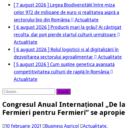
[ 7 august 2026 ]
Legea Biodiversității între miza
celor 972 de milioane de euro și realitatea aspră a
sectorului bio din România
Actualitate
[ 6 august 2026 ]
Producții mari la grâu? Ai câștigat
recolta, dar poți pierde startul culturii următoare
Actualitate
[ 6 august 2026 ]
Rolul logisticii și al digitalizării în
dezvoltarea sectorului agroalimentar
Actualitate
[ 5 august 2026 ]
Cum susține genetica avansată
competitivitatea culturii de rapiță în România
Actualitate
Caută
după:
Congresul Anual Internațional „De la
Fermieri pentru Fermieri” se apropie
10 februarie 2021
Business Agricol
Actualitate
,