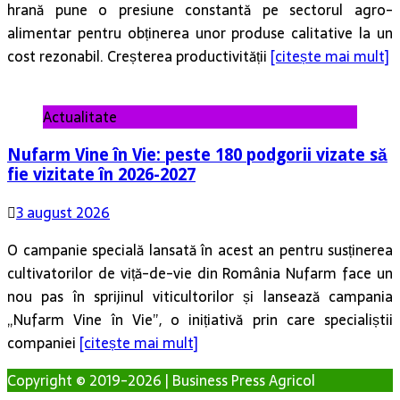
hrană pune o presiune constantă pe sectorul agro-
alimentar pentru obținerea unor produse calitative la un
cost rezonabil. Creșterea productivității
[citește mai mult]
Actualitate
Nufarm Vine în Vie: peste 180 podgorii vizate să
fie vizitate în 2026-2027
3 august 2026
O campanie specială lansată în acest an pentru susținerea
cultivatorilor de viță-de-vie din România Nufarm face un
nou pas în sprijinul viticultorilor și lansează campania
„Nufarm Vine în Vie”, o inițiativă prin care specialiștii
companiei
[citește mai mult]
Copyright © 2019-2026 | Business Press Agricol