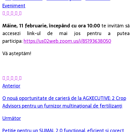
Eveniment
Mâine, 11 februarie, începând cu ora 10:00
te invităm să
accesezi link-ul de mai jos pentru a putea
participa:
https://us02web.zoom.us/j/85193638050
Vă așteptăm!
Anterior
O nouă oportunitate de carieră de la AGXECUTIVE: 2 Crop
Advisors pentru un furnizor multinaţional de fertilizanţi
Următor
Petiție pentru un SUMAL 2.0 funcțional, eficient și corect