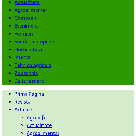
Actualitate
Agroalimentar
Companii
Eveniment
Fermieri
Fonduri europene
Horticultura
Interviu
Tehnica agricola
Zootehnie
Cultura mare
Prima Pagina
Revista
Articole
Agroinfo
Actualitate
Agroalimentar