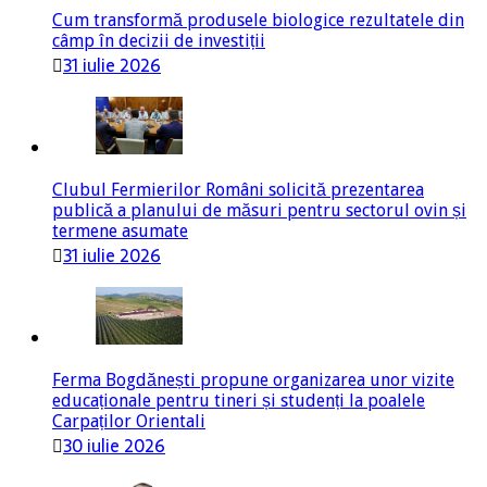
Cum transformă produsele biologice rezultatele din
câmp în decizii de investiții
31 iulie 2026
Clubul Fermierilor Români solicită prezentarea
publică a planului de măsuri pentru sectorul ovin și
termene asumate
31 iulie 2026
Ferma Bogdănești propune organizarea unor vizite
educaționale pentru tineri și studenți la poalele
Carpaților Orientali
30 iulie 2026