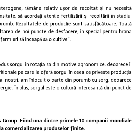
 eterogene, rămâne relativ ușor de recoltat și nu necesită
te, să acordați atenție fertilizării și recoltării în stadiul
porumb. Rezultatele de producție sunt satisfăcătoare. Toată
tarea de noi puncte de desfacere, în special pentru hrana
ermieri să înceapă să o cultive”.
rodus sorgul în rotația sa din motive agronomice, deoarece îi
iționale pe care le oferă sorgul în ceea ce priveste producția
i ai noștri, am înlocuit o parte din porumb cu sorg, deoarece
rgie. În plus, sorgul este o cultură interesantă din punct de
s Group. Fiind una dintre primele 10 companii mondiale
la comercializarea produselor finite.