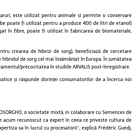
aruri, este utilizat pentru animale și permite o conservare
be poate fi utilizat pentru a produce 400 de litri de etanol)
n fibre, poate fi utilizat în fabricarea de biomateriale,
ru crearea de hibrizi de sorg), beneficiază de cercetare
 hibridul de sorg cel mai însămânțat în Europa. În jumătatea
amentul/precocitatea în studiile ARVALIS post-înregistrare.
matice și răspunde dorinței consumatorilor de a încerca noi
 EUROSORGHO, o societate mixtă, in colaborare cu Semences de
te acum recunoscut ca expert în ceea ce priveste cultura de
pertiza sa în lucrul cu procesatorii”, explică Frédéric Guedj,