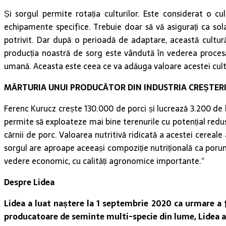
Și sorgul permite rotația culturilor. Este considerat o c
echipamente specifice. Trebuie doar să vă asigurați ca sola 
potrivit. Dar după o perioadă de adaptare, această cultură
producția noastră de sorg este vândută în vederea proces
umană. Aceasta este ceea ce va adăuga valoare acestei cultur
MĂRTURIA UNUI PRODUCĂTOR DIN INDUSTRIA CREȘTERI
Ferenc Kurucz crește 130.000 de porci și lucrează 3.200 de h
permite să exploateze mai bine terenurile cu potențial redus.
cărnii de porc. Valoarea nutritivă ridicată a acestei cereal
sorgul are aproape aceeași compoziție nutrițională ca porumb
vedere economic, cu calități agronomice importante.”
Despre Lidea
Lidea a luat naștere la 1 septembrie 2020 ca urmare a
producatoare de seminte multi-specie din lume, Lidea are 