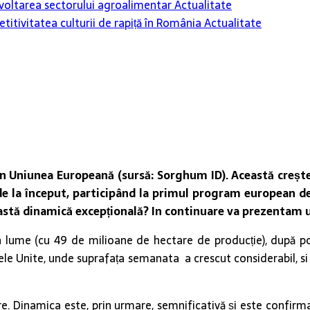
 dezvoltarea sectorului agroalimentar
Actualitate
itivitatea culturii de rapiță în România
Actualitate
n Uniunea Europeană (sursă: Sorghum ID). Această creșter
 de la început, participând la primul program european d
eastă dinamică excepțională? In continuare va prezentam 
din lume (cu 49 de milioane de hectare de producție), după p
atele Unite, unde suprafața semanata a crescut considerabil, si 
re. Dinamica este, prin urmare, semnificativă și este confirm