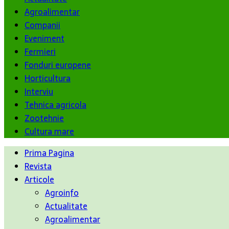
Agroalimentar
Companii
Eveniment
Fermieri
Fonduri europene
Horticultura
Interviu
Tehnica agricola
Zootehnie
Cultura mare
Prima Pagina
Revista
Articole
Agroinfo
Actualitate
Agroalimentar