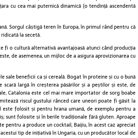
țara cu cea mai puternică dinamică (o tendință ascendentă
nă. Sorgul câștigă teren în Europa, în primul rând pentru că
ridicată la secetă.
ate fi o cultură alternativă avantajoasă atunci când producția
 este, de asemenea, un mijloc de a asigura aprovizionarea cu
 sale beneficii ca și cereală. Bogat în proteine ​​și cu o bună
scară largă în creșterea păsărilor și a peștilor și este, de
ale, Catalonia este cel mai mare importator de sorg boabe
mitează riscul gustului rânced care uneori poate fi găsit la
gul este folosit și pentru hrana umană, de exemplu pentru a
; sunt folosite și în berile tradiționale fără gluten. Aproape
 pentru a produce un cocktail, Baijiu, în acest caz apreciat
cestui tip de inițiativă în Ungaria, cu un producător local de