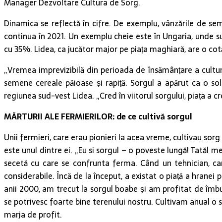
Manager Dezvoltare Cultura de Sorg.
Dinamica se reflectă în cifre. De exemplu, vânzările de se
continua în 2021. Un exemplu cheie este în Ungaria, unde s
cu 35%. Lidea, ca jucător major pe piața maghiară, are o cot
„Vremea imprevizibilă din perioada de însămânțare a cultur
semene cereale păioase și rapiță. Sorgul a apărut ca o sol
regiunea sud-vest Lidea. „Cred în viitorul sorgului, piața a cr
MĂRTURII ALE FERMIERILOR: de ce cultivă sorgul
Unii fermieri, care erau pionieri la acea vreme, cultivau sor
este unul dintre ei. „Eu si sorgul – o poveste lungă! Tatăl m
secetă cu care se confrunta ferma. Când un tehnician, car
considerabile. Încă de la început, a existat o piață a hranei 
anii 2000, am trecut la sorgul boabe și am profitat de îmbu
se potrivesc foarte bine terenului nostru. Cultivam anual o 
marja de profit.