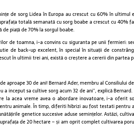
mințe de sorg Lidea în Europa au crescut cu 60% în ultimul ex
uprafața totală semanată cu sorg boabe a crescut cu 40% faț
ă de piață de 70% la sorgul boabe.
ilor de toamna, i-a convins cu siguranta pe unii fermieri: se
utie de back-up excelent, în special în situații de constrâ
escut în ultimii trei ani, există o creștere a cererii din partea
g de aproape 30 de ani! Bernard Ader, membru al Consiliului de 
eu a inceput sa cultive sorg acum 32 de ani”, explică Bernard.
e la acea vreme avea o abordare inovatoare, i-a oferit sor
pentru animale. În timp, diferiti hibrizi au fost testati pentr
nătățirile genetice succesive aduse semințelor. Astăzi, culti
suprafața de 20 hectare – și am oprit complet cultivarea porum