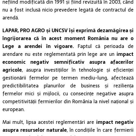
nefiind modificată din 1991 și fiind revizuită în 2003, când
nu a fost inclusă nicio prevedere legată de contractul de
arendă.
LAPAR, PRO AGRO și UNCSV își exprimă dezamăgirea și
îngrijorarea că în acest moment România nu are o
Lege a arendei în vigoare.
Faptul că perioada de
arendare nu este reglementată prin lege are un
impact
economic negativ semnificativ asupra afacerilor
agricole
, asupra investițiilor în tehnologie și eficienței
gestionării fermelor pe termen mediu-lung, afectează
predictibilitatea planurilor de business și reziliența
fermelor mici și mijlocii, cu consecințe negative asupra
competitivității fermierilor din România la nivel național și
european.
Mai mult, lipsa acestei reglementări are
impact negativ
asupra resurselor naturale
, în condițiile în care fermierii