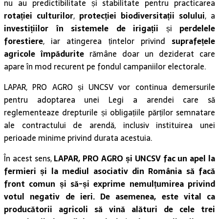
nu au predictibilitate și stabilitate pentru practicarea
rotației culturilor
,
protecției biodiversitații solului
, a
investițiilor în sistemele de irigații
și
perdelele
forestiere
, iar atingerea țintelor privind
suprafețele
agricole împădurite
rămâne doar un deziderat care
apare în mod recurent pe fondul campaniilor electorale.
LAPAR, PRO AGRO și UNCSV vor continua demersurile
pentru adoptarea unei Legi a arendei care să
reglementeaze drepturile și obligațiile părților semnatare
ale contractului de arendă, inclusiv instituirea unei
perioade minime privind durata acestuia.
În acest sens,
LAPAR, PRO AGRO și UNCSV fac un apel la
fermieri și la mediul asociativ din România
să facă
front comun și să-și exprime nemulțumirea privind
votul negativ de ieri. De asemenea, este vital ca
producătorii agricoli să vină alături de cele trei