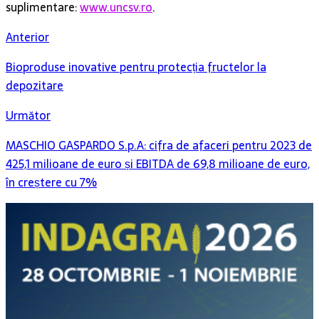
suplimentare:
www.uncsv.ro
.
Anterior
Bioproduse inovative pentru protecția fructelor la
depozitare
Următor
MASCHIO GASPARDO S.p.A: cifra de afaceri pentru 2023 de
425,1 milioane de euro și EBITDA de 69,8 milioane de euro,
în creștere cu 7%