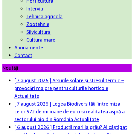
Horticultura
Interviu
Tehnica agricola
Zootehnie
Silvicultura
Cultura mare
Abonamente
Contact
Noutăți
[ 7 august 2026 ]
Arsurile solare și stresul termic –
provocări majore pentru culturile horticole
Actualitate
[ 7 august 2026 ]
Legea Biodiversității între miza
celor 972 de milioane de euro și realitatea aspră a
sectorului bio din România
Actualitate
[ 6 august 2026 ]
Producții mari la grâu? Ai câștigat