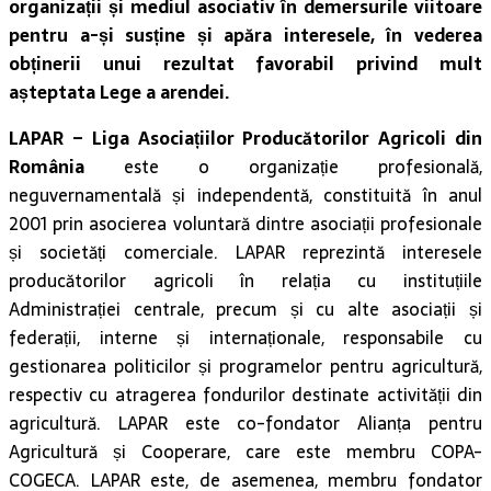
organizații și mediul asociativ în demersurile viitoare
pentru a-și susține și apăra interesele, în vederea
obținerii unui rezultat favorabil privind mult
așteptata Lege a arendei.
LAPAR
– Liga Asociațiilor Producătorilor Agricoli din
România
este o organizație profesională,
neguvernamentală și independentă, constituită în anul
2001 prin asocierea voluntară dintre asociații profesionale
și societăți comerciale. LAPAR reprezintă interesele
producătorilor agricoli în relația cu instituțiile
Administrației centrale, precum și cu alte asociații și
federații, interne și internaționale, responsabile cu
gestionarea politicilor și programelor pentru agricultură,
respectiv cu atragerea fondurilor destinate activității din
agricultură. LAPAR este co-fondator Alianța pentru
Agricultură și Cooperare, care este membru COPA-
COGECA. LAPAR este, de asemenea, membru fondator