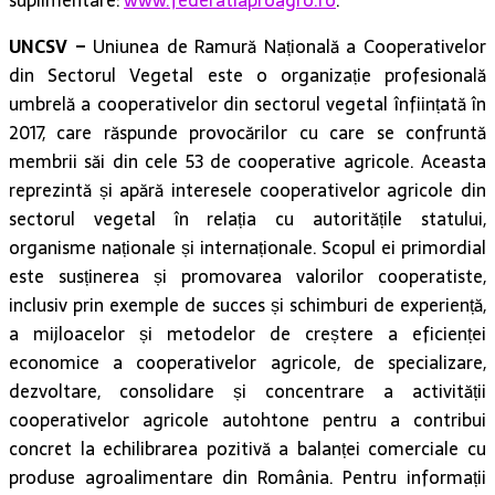
suplimentare:
www.federatiaproagro.ro
.
UNCSV –
Uniunea de Ramură Națională a Cooperativelor
din Sectorul Vegetal este o organizație profesională
umbrelă a cooperativelor din sectorul vegetal înființată în
2017, care răspunde provocărilor cu care se confruntă
membrii săi din cele 53 de cooperative agricole. Aceasta
reprezintă și apără interesele cooperativelor agricole din
sectorul vegetal în relația cu autoritățile statului,
organisme naționale și internaționale. Scopul ei primordial
este susținerea și promovarea valorilor cooperatiste,
inclusiv prin exemple de succes și schimburi de experiență,
a mijloacelor și metodelor de creștere a eficienței
economice a cooperativelor agricole, de specializare,
dezvoltare, consolidare și concentrare a activității
cooperativelor agricole autohtone pentru a contribui
concret la echilibrarea pozitivă a balanței comerciale cu
produse agroalimentare din România. Pentru informații