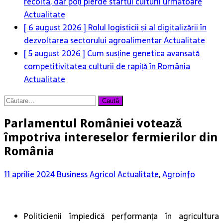
recolta, dar poți pierde startul culturii următoare
Actualitate
[ 6 august 2026 ]
Rolul logisticii și al digitalizării în
dezvoltarea sectorului agroalimentar
Actualitate
[ 5 august 2026 ]
Cum susține genetica avansată
competitivitatea culturii de rapiță în România
Actualitate
Caută
după:
Parlamentul României votează
împotriva intereselor fermierilor din
România
11 aprilie 2024
Business Agricol
Actualitate
,
Agroinfo
Politicienii împiedică performanța în agricultura