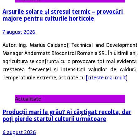
Arsurile solare și stresul termic – provocări
majore pentru culturile horticole
7 august 2026
Autor: Ing. Marius Gaidanof, Technical and Development
Manager Andermatt Biocontrol Romania SRL În ultimii ani,
agricultura se confruntă cu o provocare tot mai evidentă:
creșterea frecvenței și intensității valurilor de căldură.
Temperaturile extreme, asociate cu
[citește mai mult]
Actualitate
Producții mari la grâu? Ai câștigat recolta, dar
poți pierde startul culturii următoare
6 august 2026