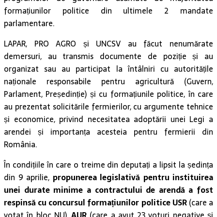
formațiunilor politice din ultimele 2 mandate
parlamentare.
LAPAR, PRO AGRO și UNCSV au făcut nenumărate
demersuri, au transmis documente de poziție și au
organizat sau au participat la întâlniri cu autoritățile
naționale responsabile pentru agricultură (Guvern,
Parlament, Președinție) și cu formațiunile politice, în care
au prezentat solicitările fermierilor, cu argumente tehnice
și economice, privind necesitatea adoptării unei Legi a
arendei și importanța acesteia pentru fermierii din
România.
În condițiile în care o treime din deputați a lipsit la ședința
din 9 aprilie,
propunerea legislativă pentru instituirea
unei durate minime a contractului de arendă a fost
respinsă cu concursul formațiunilor politice USR
(care a
votat în bloc NU),
AUR
(care a avut 23 voturi negative și