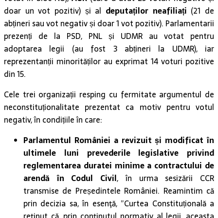
doar un vot pozitiv) și al
deputaților neafiliați
(21 de
abțineri sau vot negativ și doar 1 vot pozitiv). Parlamentarii
prezenți de la PSD, PNL și UDMR au votat pentru
adoptarea legii (au fost 3 abțineri la UDMR), iar
reprezentanții minorităților au exprimat 14 voturi pozitive
din 15.
Cele trei organizații resping cu fermitate argumentul de
neconstituționalitate prezentat ca motiv pentru votul
negativ, în condițiile în care:
Parlamentul României a revizuit și modificat în
ultimele luni prevederile legislative privind
reglementarea duratei minime a contractului de
arendă în Codul Civil
, în urma sesizării CCR
transmise de Președintele României. Reamintim că
prin decizia sa, în esenţă, ”Curtea Constituțională a
reţinut că, prin conţinutul normativ al legii, aceasta