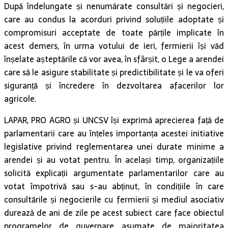
După îndelungate și nenumărate consultări și negocieri,
care au condus la acorduri privind soluțiile adoptate și
compromisuri acceptate de toate părțile implicate în
acest demers, în urma votului de ieri, fermierii își văd
înșelate așteptările că vor avea, în sfârșit, o Lege a arendei
care să le asigure stabilitate și predictibilitate și le va oferi
siguranță și încredere în dezvoltarea afacerilor lor
agricole.
LAPAR, PRO AGRO și UNCSV își exprimă aprecierea față de
parlamentarii care au înțeles importanța acestei initiative
legislative privind reglementarea unei durate minime a
arendei și au votat pentru. În același timp, organizațiile
solicită explicații argumentate parlamentarilor care au
votat împotrivă sau s-au abținut, în condițiile în care
consultările și negocierile cu fermierii și mediul asociativ
durează de ani de zile pe acest subiect care face obiectul
programelor de guvernare asumate de majoritatea