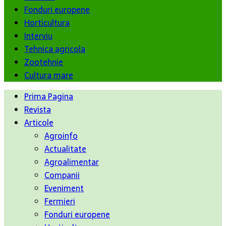
Fonduri europene
Horticultura
Interviu
Tehnica agricola
Zootehnie
Cultura mare
Prima Pagina
Revista
Articole
Agroinfo
Actualitate
Agroalimentar
Companii
Eveniment
Fermieri
Fonduri europene