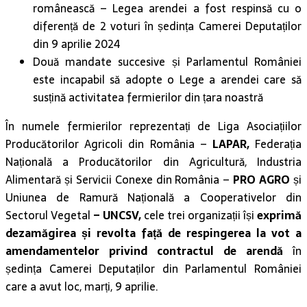
românească – Legea arendei a fost respinsă cu o
diferență de 2 voturi în ședința Camerei Deputaților
din 9 aprilie 2024
Două mandate succesive și Parlamentul României
este incapabil să adopte o Lege a arendei care să
susțină activitatea fermierilor din țara noastră
În numele fermierilor reprezentați de Liga Asociațiilor
Producătorilor Agricoli din România –
LAPAR,
Federația
Națională a Producătorilor din Agricultură, Industria
Alimentară și Servicii Conexe din România –
PRO AGRO
și
Uniunea de Ramură Națională a Cooperativelor din
Sectorul Vegetal
– UNCSV,
cele trei organizații își
exprimă
dezamăgirea și revolta față de respingerea la vot a
amendamentelor privind contractul de arendă
în
ședința Camerei Deputaților din Parlamentul României
care a avut loc, marți, 9 aprilie.