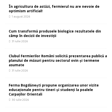
În agricultura de astăzi, fermierul nu are nevoie de
optimism artificial!
1 august 2026
Cum transformă produsele biologice rezultatele din
câmp în decizii de investiții
31 iulie 2026
Clubul Fermierilor Români solicită prezentarea publică a
planului de măsuri pentru sectorul ovin și termene
asumate
31 iulie 2026
Ferma Bogdănești propune organizarea unor vizite
educaționale pentru tineri și studenți la poalele
Carpaților Orientali
30 iulie 2026