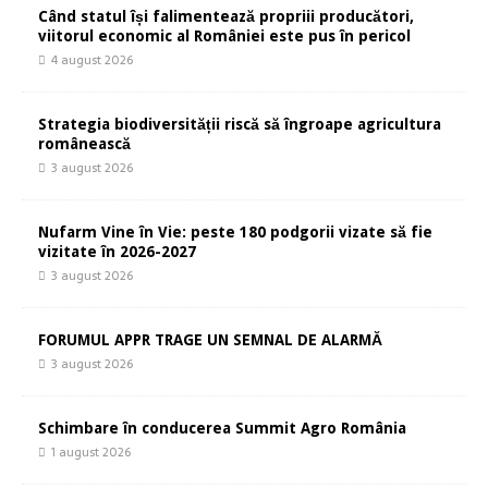
Când statul își falimentează propriii producători,
viitorul economic al României este pus în pericol
4 august 2026
Strategia biodiversității riscă să îngroape agricultura
românească
3 august 2026
Nufarm Vine în Vie: peste 180 podgorii vizate să fie
vizitate în 2026-2027
3 august 2026
FORUMUL APPR TRAGE UN SEMNAL DE ALARMĂ
3 august 2026
Schimbare în conducerea Summit Agro România
1 august 2026