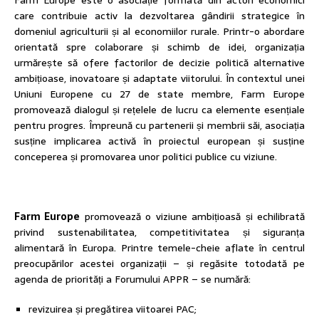
Farm Europe este o asociație formată din actori economici
care contribuie activ la dezvoltarea gândirii strategice în
domeniul agriculturii și al economiilor rurale. Printr-o abordare
orientată spre colaborare și schimb de idei, organizația
urmărește să ofere factorilor de decizie politică alternative
ambițioase, inovatoare și adaptate viitorului. În contextul unei
Uniuni Europene cu 27 de state membre, Farm Europe
promovează dialogul și rețelele de lucru ca elemente esențiale
pentru progres. Împreună cu partenerii și membrii săi, asociația
susține implicarea activă în proiectul european și susține
conceperea și promovarea unor politici publice cu viziune.
Farm Europe
promovează o viziune ambițioasă și echilibrată
privind sustenabilitatea, competitivitatea și siguranța
alimentară în Europa. Printre temele-cheie aflate în centrul
preocupărilor acestei organizații – și regăsite totodată pe
agenda de priorități a Forumului APPR – se numără:
revizuirea și pregătirea viitoarei PAC;