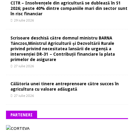
CITR – Insolvențele din agricultură se dublează în S1
2026; peste 40% dintre companiile mari din sector sunt
în risc financiar
29 iulie 2026
Scrisoare deschisă către domnul ministru BARNA
Tánczos,Ministrul Agriculturii și Dezvoltării Rurale
privind privind necesitatea lansării de urgență a
intervenției DR-31 – Contribuții financiare la plata
primelor de asigurare
27 iulie 2026
Călătoria unei tinere antreprenoare către succes în
agricultura cu valoare adăugată
27 iulie 2026
PARTENERI