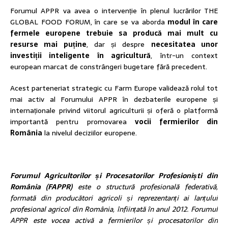
Forumul APPR va avea o intervenție în plenul lucrărilor THE
GLOBAL FOOD FORUM, în care se va aborda
modul în care
fermele europene trebuie sa producă mai mult cu
resurse mai puține
, dar și despre
necesitatea unor
investiții inteligente în agricultură
, într-un context
european marcat de constrângeri bugetare fără precedent.
Acest parteneriat strategic cu Farm Europe validează rolul tot
mai activ al Forumului APPR în dezbaterile europene și
internaționale privind viitorul agriculturii și oferă o platformă
importantă pentru promovarea
vocii fermierilor din
România
la nivelul deciziilor europene.
Forumul Agricultorilor și Procesatorilor Profesioniști din
România (FAPPR)
este o structură profesională federativă,
formată din producători agricoli și reprezentanți ai lanțului
profesional agricol din România, înființată în anul 2012. Forumul
APPR este vocea activă a fermierilor și procesatorilor din