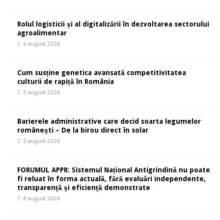
Rolul logisticii și al digitalizării în dezvoltarea sectorului
agroalimentar
6 august 2026
Cum susține genetica avansată competitivitatea
culturii de rapiță în România
5 august 2026
Barierele administrative care decid soarta legumelor
românești – De la birou direct în solar
5 august 2026
FORUMUL APPR: Sistemul Național Antigrindină nu poate
fi reluat în forma actuală, fără evaluări independente,
transparență și eficiență demonstrate
4 august 2026