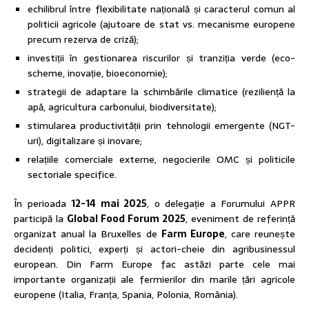
echilibrul între flexibilitate națională și caracterul comun al
politicii agricole (ajutoare de stat vs. mecanisme europene
precum rezerva de criză);
investiții în gestionarea riscurilor și tranziția verde (eco-
scheme, inovație, bioeconomie);
strategii de adaptare la schimbările climatice (reziliență la
apă, agricultura carbonului, biodiversitate);
stimularea productivității prin tehnologii emergente (NGT-
uri), digitalizare și inovare;
relațiile comerciale externe, negocierile OMC și politicile
sectoriale specifice.
În perioada
12-14 mai 2025
, o delegație a Forumului APPR
participă la
Global Food Forum 2025
, eveniment de referință
organizat anual la Bruxelles de
Farm Europe
, care reunește
decidenți politici, experți și actori-cheie din agribusinessul
european. Din Farm Europe fac astăzi parte cele mai
importante organizații ale fermierilor din marile țări agricole
europene (Italia, Franța, Spania, Polonia, România).