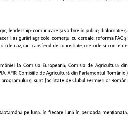
; leadership; comunicare și vorbire în public; diplomație și
erii; asigurări agricole; comerțul cu cereale; reforma PAC și
studii de caz, iar transferul de cunoștințe, metode și concepte
 României la Comisia Europeană; Comisia de Agricultură din
PIA, AFIR, Comisiile de Agricultură din Parlamentul României)
l programului și sunt facilitate de Clubul Fermierilor Români
ăptămână pe lună, în fiecare lună în perioada menționată,