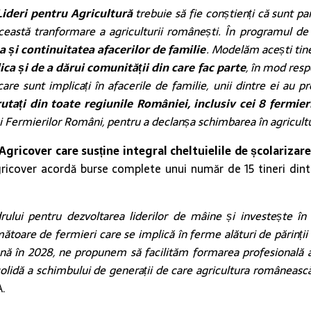
Lideri pentru Agricultură
trebuie să fie conștienți că sunt pa
această tranformare a agriculturii românești. În programul d
 și continuitatea afacerilor de familie
. Modelăm acești tine
ica și de a dărui comunității din care fac parte
, în mod resp
e sunt implicați în afacerile de familie, unii dintre ei au prelu
utați din toate regiunile României, inclusiv cei 8 fermie
ui Fermierilor Români, pentru a declanșa schimbarea în agricul
 Agricover
care susține integral cheltuielile de școlarizar
Agricover acordă burse complete unui număr de 15 tineri dintre
ului pentru dezvoltarea liderilor de mâine și investește în 
toare de fermieri care se implică în ferme alături de părinții 
până în 2028, ne propunem să facilităm formarea profesională a
solidă a schimbului de generații de care agricultura româneas
A.