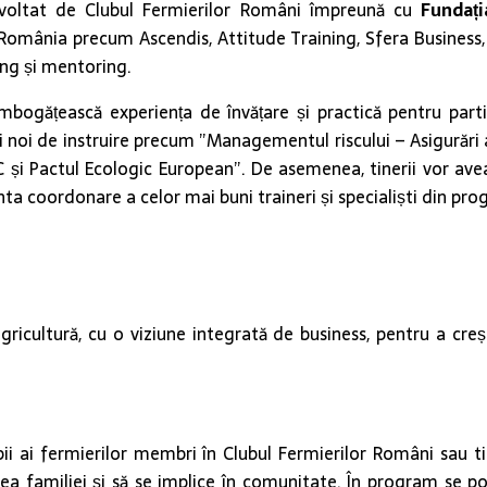
voltat de Clubul Fermierilor Români împreună cu
Fundați
 România precum Ascendis, Attitude Training, Sfera Business,
ning și mentoring.
ogățească experiența de învățare și practică pentru partic
siuni noi de instruire precum ”Managementul riscului – Asigură
C și Pactul Ecologic European”. De asemenea, tinerii vor ave
ta coordonare a celor mai buni traineri și specialiști din pro
ricultură, cu o viziune integrată de business, pentru a cre
pii ai fermierilor membri în Clubul Fermierilor Români sau tin
 familiei și să se implice în comunitate. În program se pot