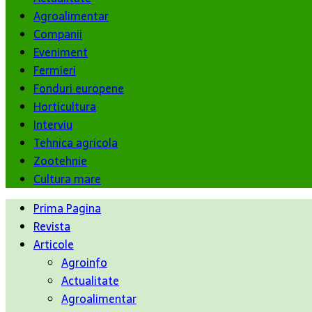
Agroalimentar
Companii
Eveniment
Fermieri
Fonduri europene
Horticultura
Interviu
Tehnica agricola
Zootehnie
Cultura mare
Prima Pagina
Revista
Articole
Agroinfo
Actualitate
Agroalimentar