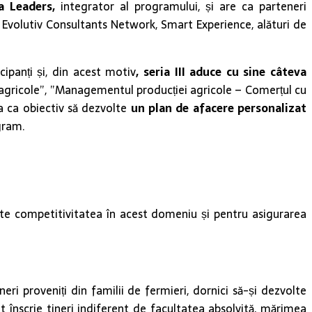
a Leaders,
integrator al programului, și are ca parteneri
 Evolutiv Consultants Network, Smart Experience, alături de
ipanți și, din acest motiv
, seria III aduce cu sine câteva
ri agricole”, ”Managementul producției agricole – Comerțul cu
a ca obiectiv să dezvolte
un plan de afacere personalizat
gram.
ște competitivitatea în acest domeniu și pentru asigurarea
eri proveniți din familii de fermieri, dornici să-și dezvolte
 înscrie tineri indiferent de facultatea absolvită, mărimea