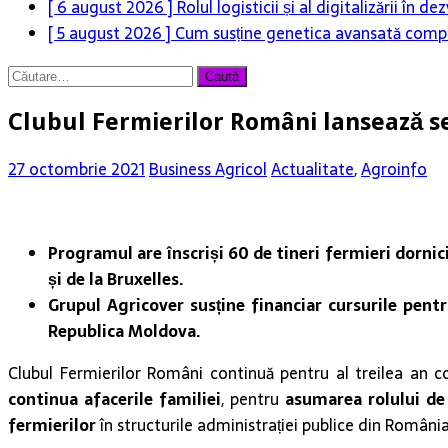
[ 6 august 2026 ]
Rolul logisticii și al digitalizării în
[ 5 august 2026 ]
Cum susține genetica avansată compet
Caută
după:
Clubul Fermierilor Români lansează se
27 octombrie 2021
Business Agricol
Actualitate
,
Agroinfo
Programul are înscriși 60 de tineri fermieri dornici
și de la Bruxelles.
Grupul Agricover susține financiar cursurile pentr
Republica Moldova.
Clubul Fermierilor Români continuă pentru al treilea an co
continua afacerile familiei
, pentru
asumarea rolului de 
fermierilor
în structurile administrației publice din România