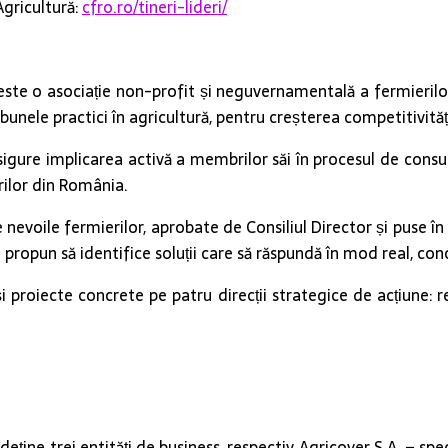
Agricultură:
cfro.ro/tineri-lideri/
ste o asociație non-profit și neguvernamentală a fermierilo
unele practici în agricultură, pentru creșterea competitivităț
asigure implicarea activă a membrilor săi în procesul de consu
rilor din România.
 nevoile fermierilor, aprobate de Consiliul Director și puse în
și propun să identifice soluții care să răspundă în mod real, co
proiecte concrete pe patru direcții strategice de acțiune: rep
eține trei entități de business, respectiv Agricover S.A. – spec