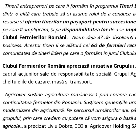
„
Tinerii antreprenori pe care îi formăm în programul
Tineri 
dintr-o elită care trebuie să-și asume rolul de a conduce 
resurse și
oferim tinerilor un pașaport pentru succesiunea
pe care îl amplificăm, și pe
disponibilitatea lor
de a se
impl
Clubul Fermierilor Români.
”
Avem deja 47 de absolvenți car
business. Acestor tineri li se alătură cei
60 de fermieri recr
comunitatea de tineri lideri pe care o formăm în jurul Clubul
Clubul Fermierilor Români apreciază inițiativa Grupului
cadrul acțiunilor sale de responsabilitate socială. Grupul 
cheltuielile de cazare, masă și transport.
“
Agricover susține agricultura românească prin crearea cadr
continuitatea fermelor din România. Susținem generațiile urmă
modernizare din agricultură. Pe parcursul următorilor ani, 
grupului, prin care credem cu putere că vom asigura o bază 
agricole
„, a precizat Liviu Dobre, CEO al Agricover Holding S