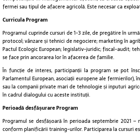
fermei sau tipul de afacere agricolă. Este necesar ca exploataț
Curricula Program
Programul cuprinde cursuri de 1-3 zile, de pregătire în urm
protocol; vânzare și tehnici de negociere; marketing în agri
Pactul Ecologic European; legislativ-juridic; fiscal-audit; te
se face prin ancorarea lor în afacerea de familie.
În funcție de interes, participanții la program se pot în
Parlamentul European, asociații europene ale fermierilor), î
sau la companii private mari de tehnologie și inputuri agric
în cadrul dialogului cu aceste instituții.
Perioadă desfășurare Program
Programul se desfășoară în perioada septembrie 2021 – ma
conform planificării training-urilor. Participarea la cursuri e