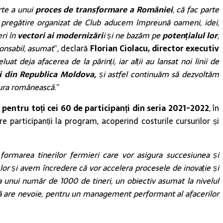
rte a unui
proces de transformare a României
, că fac parte
e pregătire organizat de Club aducem împreună oameni, idei,
ri în
vectori ai modernizări
i și ne bazăm pe
potențialul lor
,
onsabil, asumat
”, declară
Florian Ciolacu, director executiv
at deja afacerea de la părinți, iar alții au lansat noi linii de
ri din Republica Moldova,
și astfel continuăm să dezvoltăm
tura românească.
”
e pentru toți cei 60 de participanți din seria 2021-2022
, în
 participanții la program, acoperind costurile cursurilor și
formarea tinerilor fermieri care vor asigura succesiunea și
lor și avem încredere că vor accelera procesele de inovație și
 unui număr de 1000 de tineri, un obiectiv asumat la nivelul
că are nevoie, pentru un management performant al afacerilor