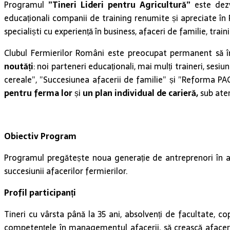
Programul
”Tineri Lideri pentru Agricultură”
este dez
educaționali companii de training renumite și apreciate în
specialiști cu experiență în business, afaceri de familie, trai
Clubul Fermierilor Români este preocupat permanent să îmb
noutăți
: noi parteneri educaționali, mai mulți traineri, se
cereale”, ”Succesiunea afacerii de familie” și ”Reforma PA
pentru ferma lor
și
un
plan individual de carieră,
sub aten
Obiectiv Program
Programul pregătește noua generație de antreprenori în ag
succesiunii afacerilor fermierilor.
Profil participanți
Tineri cu vârsta până la 35 ani, absolvenți de facultate, co
competențele în managementul afacerii, să crească afacerea