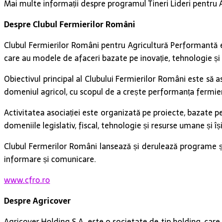
Mai multe informații despre programul Tineri Lideri pentru 
Despre Clubul Fermierilor Români
Clubul Fermierilor Români pentru Agricultură Performantă e
care au modele de afaceri bazate pe inovație, tehnologie și b
Obiectivul principal al Clubului Fermierilor Români este să 
domeniul agricol, cu scopul de a crește performanța fermie
Activitatea asociației este organizată pe proiecte, bazate pe
domeniile legislativ, fiscal, tehnologie și resurse umane și î
Clubul Fermerilor Români lansează și derulează programe și 
informare și comunicare.
www.cfro.ro
Despre Agricover
Agricover Holding S.A. este o societate de tip holding, care d