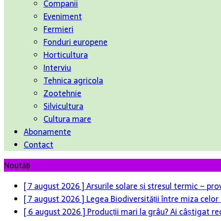
Companii
Eveniment
Fermieri
Fonduri europene
Horticultura
Interviu
Tehnica agricola
Zootehnie
Silvicultura
Cultura mare
Abonamente
Contact
Noutăți
[ 7 august 2026 ]
Arsurile solare și stresul termic – pr
[ 7 august 2026 ]
Legea Biodiversității între miza celo
[ 6 august 2026 ]
Producții mari la grâu? Ai câștigat re