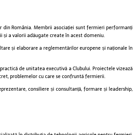
r din România. Membrii asociației sunt fermieri performanți
ii și a valorii adăugate create în acest domeniu.
ltare și elaborare a reglementărilor europene și naționale în
 practică de unitatea executivă a Clubului. Proiectele vizează
ncret, problemelor cu care se confruntă fermierii.
rezentare, consiliere și consultanță, formare și leadership,
ializată în distribuția de tehnologii agricole pentru fermieri,