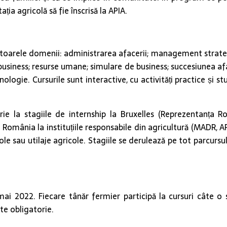
ia agricolă să fie înscrisă la APIA.
ătoarele domenii: administrarea afacerii; management strategic
business; resurse umane; simulare de business; succesiunea afac
hnologie. Cursurile sunt interactive, cu activități practice și 
scrie la stagiile de internship la Bruxelles (Reprezentanța
n România la instituțiile responsabile din agricultură (MADR, A
ole sau utilaje agricole. Stagiile se derulează pe tot parcursu
i 2022. Fiecare tânăr fermier participă la cursuri câte o s
ste obligatorie.