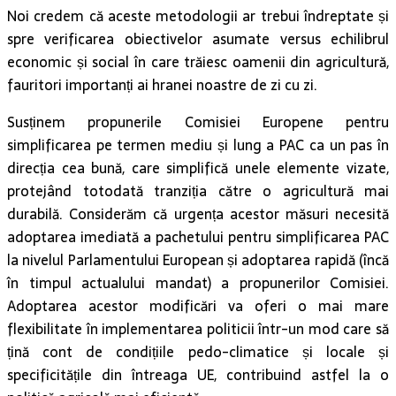
Noi credem că aceste metodologii ar trebui îndreptate și
spre verificarea obiectivelor asumate versus echilibrul
economic și social în care trăiesc oamenii din agricultură,
fauritori importanți ai hranei noastre de zi cu zi.
Susținem propunerile Comisiei Europene pentru
simplificarea pe termen mediu și lung a PAC ca un pas în
direcția cea bună, care simplifică unele elemente vizate,
protejând totodată tranziția către o agricultură mai
durabilă. Considerăm că urgența acestor măsuri necesită
adoptarea imediată a pachetului pentru simplificarea PAC
la nivelul Parlamentului European și adoptarea rapidă (încă
în timpul actualului mandat) a propunerilor Comisiei.
Adoptarea acestor modificări va oferi o mai mare
flexibilitate în implementarea politicii într-un mod care să
țină cont de condițiile pedo-climatice și locale și
specificitățile din întreaga UE, contribuind astfel la o