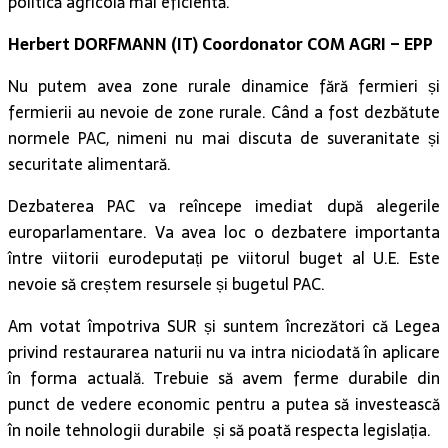
politică agricolă mai eficientă.
Herbert DORFMANN (IT) Coordonator COM AGRI – EPP
Nu putem avea zone rurale dinamice fără fermieri și
fermierii au nevoie de zone rurale. Când a fost dezbătute
normele PAC, nimeni nu mai discuta de suveranitate și
securitate alimentară.
Dezbaterea PAC va reîncepe imediat după alegerile
europarlamentare. Va avea loc o dezbatere importanta
între viitorii eurodeputați pe viitorul buget al U.E. Este
nevoie să creștem resursele și bugetul PAC.
Am votat împotriva SUR și suntem încrezători că Legea
privind restaurarea naturii nu va intra niciodată în aplicare
în forma actuală. Trebuie să avem ferme durabile din
punct de vedere economic pentru a putea să investească
în noile tehnologii durabile și să poată respecta legislația.