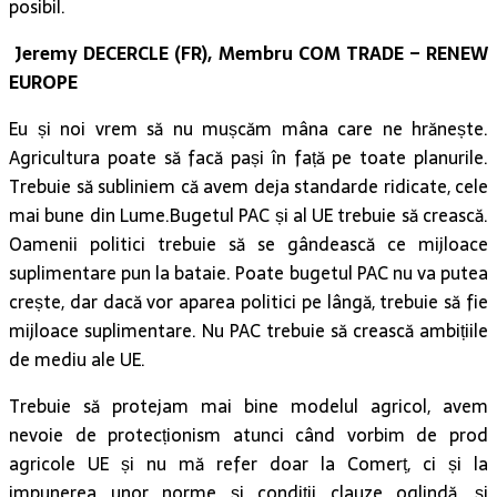
posibil.
Jeremy DECERCLE (FR), Membru COM TRADE – RENEW
EUROPE
Eu și noi vrem să nu mușcăm mâna care ne hrănește.
Agricultura poate să facă pași în față pe toate planurile.
Trebuie să subliniem că avem deja standarde ridicate, cele
mai bune din Lume.Bugetul PAC și al UE trebuie să crească.
Oamenii politici trebuie să se gândească ce mijloace
suplimentare pun la bataie. Poate bugetul PAC nu va putea
crește, dar dacă vor aparea politici pe lângă, trebuie să fie
mijloace suplimentare. Nu PAC trebuie să crească ambițiile
de mediu ale UE.
Trebuie să protejam mai bine modelul agricol, avem
nevoie de protecționism atunci când vorbim de prod
agricole UE și nu mă refer doar la Comerț, ci și la
impunerea unor norme și condiții clauze oglindă, și