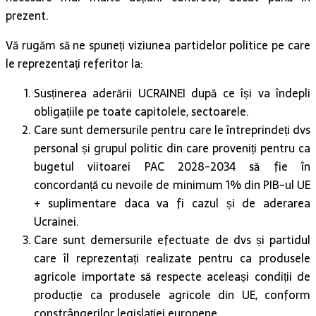
prezent.
Vă rugăm să ne spuneți viziunea partidelor politice pe care
le reprezentați referitor la:
Susținerea aderării UCRAINEI după ce își va îndepli
obligațiile pe toate capitolele, sectoarele.
Care sunt demersurile pentru care le întreprindeți dvs
personal și grupul politic din care proveniți pentru ca
bugetul viitoarei PAC 2028-2034 să fie în
concordanță cu nevoile de minimum 1% din PIB-ul UE
+ suplimentare daca va fi cazul și de aderarea
Ucrainei.
Care sunt demersurile efectuate de dvs și partidul
care îl reprezentați realizate pentru ca produsele
agricole importate să respecte aceleași condiții de
producție ca produsele agricole din UE, conform
constrângerilor legislației europene.