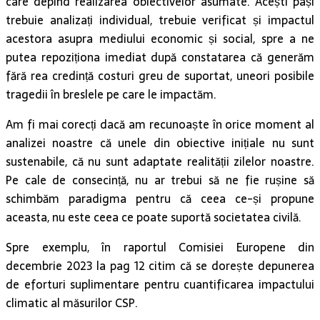
care depind realizarea obiectivelor asumate. Acești pași
trebuie analizați individual, trebuie verificat și impactul
acestora asupra mediului economic și social, spre a ne
putea repoziționa imediat după constatarea că generăm
fără rea credință costuri greu de suportat, uneori posibile
tragedii în breslele pe care le impactăm.
Am fi mai corecți dacă am recunoaște în orice moment al
analizei noastre că unele din obiective inițiale nu sunt
sustenabile, că nu sunt adaptate realității zilelor noastre.
Pe cale de consecință, nu ar trebui să ne fie rușine să
schimbăm paradigma pentru că ceea ce-și propune
aceasta, nu este ceea ce poate suportă societatea civilă.
Spre exemplu, în raportul Comisiei Europene din
decembrie 2023 la pag 12 citim că se dorește depunerea
de eforturi suplimentare pentru cuantificarea impactului
climatic al măsurilor CSP.