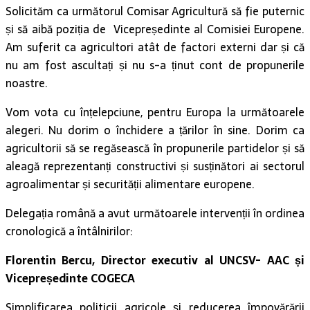
Solicităm ca următorul Comisar Agricultură să fie puternic
și să aibă poziția de Vicepreședinte al Comisiei Europene.
Am suferit ca agricultori atât de factori externi dar și că
nu am fost ascultați și nu s-a ținut cont de propunerile
noastre.
Vom vota cu înțelepciune, pentru Europa la următoarele
alegeri. Nu dorim o închidere a țărilor în sine. Dorim ca
agricultorii să se regăsească în propunerile partidelor și să
aleagă reprezentanți constructivi și susținători ai sectorul
agroalimentar și securității alimentare europene.
Delegația română a avut următoarele intervenții în ordinea
cronologică a întâlnirilor:
Florentin Bercu, Director executiv al UNCSV- AAC și
Vicepreședinte COGECA
Simplificarea politicii agricole și reducerea împovărării