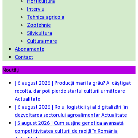
Horticultura
Interviu
Tehnica agricola
Zootehnie
Silvicultura
Cultura mare
Abonamente
Contact
Noutăți
[ 6 august 2026 ]
Producții mari la grâu? Ai câștigat
recolta, dar poți pierde startul culturii următoare
Actualitate
[ 6 august 2026 ]
Rolul logisticii și al digitalizării în
dezvoltarea sectorului agroalimentar
Actualitate
[ 5 august 2026 ]
Cum susține genetica avansată
competitivitatea culturii de rapiță în România