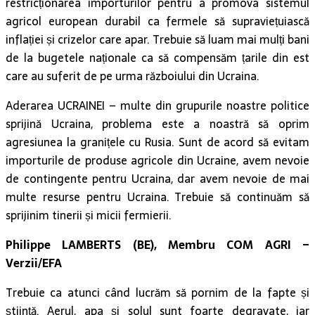
restricționarea importurilor pentru a promova sistemul
agricol european durabil ca fermele să supraviețuiască
inflației și crizelor care apar. Trebuie să luam mai mulți bani
de la bugetele naționale ca să compensăm țarile din est
care au suferit de pe urma războiului din Ucraina.
Aderarea UCRAINEI – multe din grupurile noastre politice
sprijină Ucraina, problema este a noastră să oprim
agresiunea la granițele cu Rusia. Sunt de acord să evitam
importurile de produse agricole din Ucraine, avem nevoie
de contingente pentru Ucraina, dar avem nevoie de mai
multe resurse pentru Ucraina. Trebuie să continuăm să
sprijinim tinerii și micii fermierii.
Philippe LAMBERTS (BE), Membru COM AGRI –
Verzii/EFA
Trebuie ca atunci când lucrăm să pornim de la fapte și
știință. Aerul, apa și solul sunt foarte degravate, iar