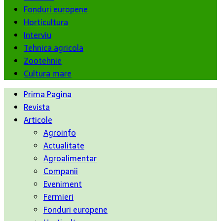
Fonduri europene
Horticultura
Interviu
Tehnica agricola
Zootehnie
Cultura mare
Prima Pagina
Revista
Articole
Agroinfo
Actualitate
Agroalimentar
Companii
Eveniment
Fermieri
Fonduri europene