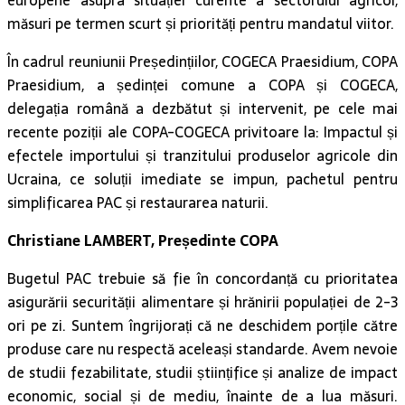
europene asupra situației curente a sectorului agricol,
măsuri pe termen scurt și priorități pentru mandatul viitor.
În cadrul reuniunii Președințiilor, COGECA Praesidium, COPA
Praesidium, a ședinței comune a COPA și COGECA,
delegația română a dezbătut și intervenit, pe cele mai
recente poziții ale COPA-COGECA privitoare la: Impactul și
efectele importului și tranzitului produselor agricole din
Ucraina, ce soluții imediate se impun, pachetul pentru
simplificarea PAC și restaurarea naturii.
Christiane LAMBERT, Președinte COPA
Bugetul PAC trebuie să fie în concordanță cu prioritatea
asigurării securității alimentare și hrănirii populației de 2-3
ori pe zi. Suntem îngrijorați că ne deschidem porțile către
produse care nu respectă aceleași standarde. Avem nevoie
de studii fezabilitate, studii științifice și analize de impact
economic, social și de mediu, înainte de a lua măsuri.