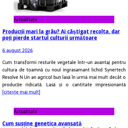
Actualitate
Producții mari la grâu? Ai câștigat recolta, dar
poți pierde startul culturii următoare
6 august 2026
Cum transformi resturile vegetale într-un avantaj pentru
cultura de toamnă cu noul ingrasamant lichid Synertech
Resolve N Un an agricol bun lasă în urmă mai mult decât o
producție ridicată. Lasă și o cantitate impresionantă
[citește mai mult]
Actualitate
Cum susține genetica avansată