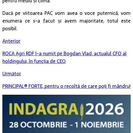
pentru mediu și climă.
Dacă pe viitoarea PAC vom avea o voce puternică, vom
enumera ce s-a facut și avem majoritate, totul este
posibil.
Anterior
ROCA Agri RDF l-a numit pe Bogdan Vlad, actualul CFO al
holdingului, în funcția de CEO
Următor
PRINCIPAL® FORTE, pentru o recoltă de care poți fi mândru!