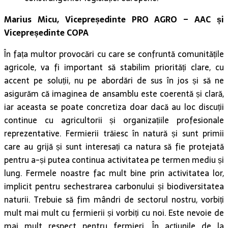
Marius Micu, Vicepreședinte PRO AGRO – AAC și
Vicepreședinte COPA
În fața multor provocări cu care se confruntă comunitățile
agricole, va fi important să stabilim priorități clare, cu
accent pe soluții, nu pe abordări de sus în jos și să ne
asigurăm că imaginea de ansamblu este coerentă și clară,
iar aceasta se poate concretiza doar dacă au loc discuții
continue cu agricultorii și organizațiile profesionale
reprezentative. Fermierii trăiesc în natură și sunt primii
care au grijă și sunt interesați ca natura să fie protejată
pentru a-și putea continua activitatea pe termen mediu și
lung. Fermele noastre fac mult bine prin activitatea lor,
implicit pentru sechestrarea carbonului și biodiversitatea
naturii. Trebuie să fim mândri de sectorul nostru, vorbiți
mult mai mult cu fermierii și vorbiți cu noi. Este nevoie de
mai mult respect pentru fermieri. În acțiunile de la