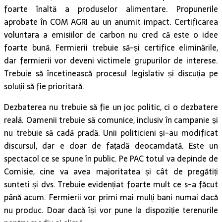
foarte înaltă a produselor alimentare. Propunerile
aprobate în COM AGRI au un anumit impact. Certificarea
voluntara a emisiilor de carbon nu cred că este o idee
foarte bună. Fermierii trebuie să-și certifice eliminările,
dar fermierii vor deveni victimele grupurilor de interese.
Trebuie să încetinească procesul legislativ și discuția pe
soluții să fie prioritară.
Dezbaterea nu trebuie să fie un joc politic, ci o dezbatere
reală. Oamenii trebuie să comunice, inclusiv în campanie și
nu trebuie să cadă pradă. Unii politicieni și-au modificat
discursul, dar e doar de fațadă deocamdată. Este un
spectacol ce se spune în public. Pe PAC totul va depinde de
Comisie, cine va avea majoritatea și cât de pregătiți
sunteti și dvs. Trebuie evidențiat foarte mult ce s-a făcut
până acum. Fermierii vor primi mai mulți bani numai dacă
nu produc. Doar dacă își vor pune la dispoziție terenurile