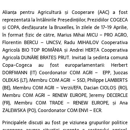
Alianța pentru Agricultură și Cooperare (AAC) a fost
reprezentată la întâlnirile Președințiilor, Prezidiilor COGECA
și COPA, desfășurate la Bruxelles, în zilele de 17-19 Aprilie,
în format fizic de către, Marius Mihai MICU – PRO AGRO,
Florentin BERCU – UNCSV, Radu MIHAILOV Cooperativa
Agricolă BIO TOP ROMÂNIA și Andrei HERȚA Cooperativa
Agricolă DUNĂRE BRATEȘ PRUT. Invitați la ședinta comună
Copa-Cogeca au fost europarlamentarii: Herbert
DORFMANN (IT) Coordonator COM AGRI – EPP, Juozas
OLEKAS (LT), Membru COM AGRI – SSD, Philippe LAMBERTS
(BE), Membru COM AGRI – Verzii/EFA, Dacian CIOLOȘ (RO),
Membru COM AGRI – RENEW EUROPE, Jeremy DECERCLE
(FR), Membru COM TRADE – RENEW EUROPE, și Ana
ZALEWSKA (PO), Coordonator COM ENVI – ECR.
Principalele discuții au fost pe viziunea grupurilor politice