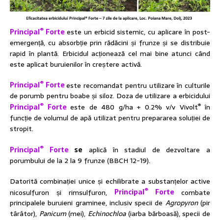
®
Principal
Forte
este un erbicid sistemic, cu aplicare în post-
emergență, cu absorbție prin rădăcini și frunze și se distribuie
rapid în plantă. Erbicidul acționează cel mai bine atunci când
este aplicat buruienilor în creștere activă.
®
Principal
Forte
este recomandat pentru utilizare în culturile
de porumb pentru boabe și siloz. Doza de utilizare a erbicidului
®
®
Principal
Forte
este de 480 g/ha + 0.2% v/v Vivolt
în
funcție de volumul de apă utilizat pentru prepararea soluției de
stropit.
®
Principal
Forte
se
aplică în stadiul de dezvoltare a
porumbului de la 2 la 9 frunze (BBCH 12-19).
Datorită combinației unice și echilibrate a substanțelor active
®
nicosulfuron și rimsulfuron,
Principal
Forte
combate
principalele buruieni graminee, inclusiv specii de
Agropyron
(pir
târâtor),
Panicum
(mei),
Echinochloa
(iarba bărboasă), specii de