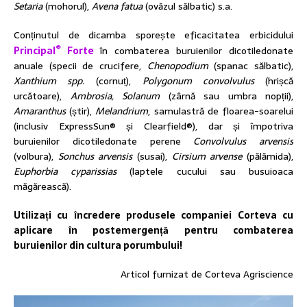
Setaria
(mohorul),
Avena fatua
(ovăzul sălbatic) s.a.
Conținutul de dicamba sporește eficacitatea erbicidului
®
Principal
Forte
în combaterea buruienilor dicotiledonate
anuale (specii de crucifere,
Chenopodium
(spanac sălbatic),
Xanthium spp.
(cornuț),
Polygonum convolvulus
(hrișcă
urcătoare),
Ambrosia, Solanum
(zârnă sau umbra nopții),
Amaranthus
(știr),
Melandrium
, samulastră de floarea-soarelui
(inclusiv ExpressSun® și Clearfield®), dar și împotriva
buruienilor dicotiledonate perene
Convolvulus arvensis
(volbura),
Sonchus arvensis
(susai),
Cirsium arvense
(pălămida),
Euphorbia cyparissias
(laptele cucului sau busuioaca
măgărească).
Utilizați cu încredere produsele companiei Corteva cu
aplicare în postemergență pentru combaterea
buruienilor din cultura porumbului!
Articol furnizat de Corteva Agriscience