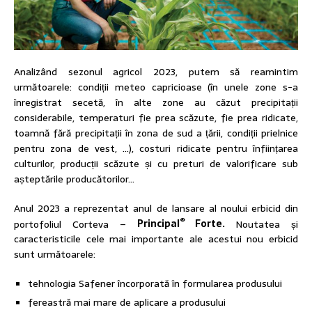
Analizând sezonul agricol 2023, putem să reamintim
următoarele: condiții meteo capricioase (în unele zone s-a
înregistrat secetă, în alte zone au căzut precipitații
considerabile, temperaturi fie prea scăzute, fie prea ridicate,
toamnă fără precipitații în zona de sud a țării, condiții prielnice
pentru zona de vest, …), costuri ridicate pentru înființarea
culturilor, producții scăzute și cu preturi de valorificare sub
așteptările producătorilor…
Anul 2023 a reprezentat anul de lansare al noului erbicid din
®
portofoliul Corteva –
Principal
Forte.
Noutatea și
caracteristicile cele mai importante ale acestui nou erbicid
sunt următoarele:
tehnologia Safener încorporată în formularea produsului
fereastră mai mare de aplicare a produsului