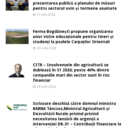
prezentarea publică a planului de măsuri
pentru sectorul ovin și termene asumate
31 iulie 2026
Ferma Bogdănești propune organizarea
unor vizite educaționale pentru tineri și
studenți la poalele Carpaților Orientali
30 iulie 2026
CITR – Insolvențele din agricultură se
dublează în S1 2026; peste 40% dintre
companiile mari din sector sunt în risc
financiar
29 iulie 2026
Scrisoare deschisă către domnul ministru
BARNA Tánczos,Ministrul Agriculturii și
Dezvoltării Rurale privind privind
necesitatea lansării de urgență a
intervenției DR-31 – Contribuții financiare la