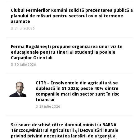
Clubul Fermierilor Români solicită prezentarea publică a
planului de măsuri pentru sectorul ovin și termene
asumate
31 iulie 2026
Ferma Bogdănești propune organizarea unor vizite
educaționale pentru tineri și studenți la poalele
Carpaților Orientali
30 iulie 2026
CITR – Insolvențele din agricultură se
dublează în S1 2026; peste 40% dintre
companiile mari din sector sunt în risc
financiar
29 iulie 2026
Scrisoare deschisă către domnul ministru BARNA
Tánczos,Ministrul Agriculturii și Dezvoltării Rurale
privind privind necesitatea lansării de urgență a