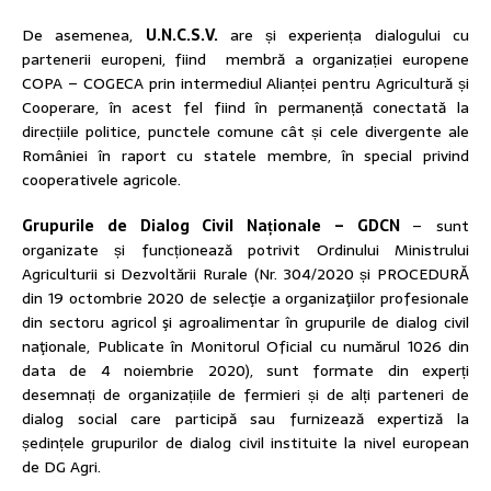
De asemenea,
U.N.C.S.V.
are și experiența dialogului cu
partenerii europeni, fiind membră a organizației europene
COPA – COGECA prin intermediul Alianței pentru Agricultură și
Cooperare, în acest fel fiind în permanență conectată la
direcțiile politice, punctele comune cât și cele divergente ale
României în raport cu statele membre, în special privind
cooperativele agricole.
Grupurile de Dialog Civil Naționale – GDCN
– sunt
organizate și funcționează potrivit Ordinului Ministrului
Agriculturii si Dezvoltării Rurale (Nr. 304/2020 și PROCEDURĂ
din 19 octombrie 2020 de selecţie a organizaţiilor profesionale
din sectoru agricol şi agroalimentar în grupurile de dialog civil
naţionale, Publicate în Monitorul Oficial cu numărul 1026 din
data de 4 noiembrie 2020), sunt formate din experți
desemnați de organizațiile de fermieri și de alți parteneri de
dialog social care participă sau furnizează expertiză la
ședințele grupurilor de dialog civil instituite la nivel european
de DG Agri.