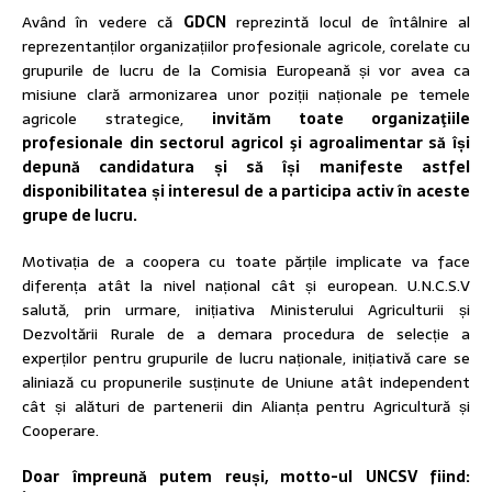
Având în vedere că
GDCN
reprezintă locul de întâlnire al
reprezentanților organizațiilor profesionale agricole, corelate cu
grupurile de lucru de la Comisia Europeană și vor avea ca
misiune clară armonizarea unor poziții naționale pe temele
agricole strategice,
invităm toate organizaţiile
profesionale din sectorul agricol şi agroalimentar să își
depună candidatura și să își manifeste astfel
disponibilitatea și interesul de a participa activ în aceste
grupe de lucru.
Motivația de a coopera cu toate părțile implicate va face
diferența atât la nivel național cât și european. U.N.C.S.V
salută, prin urmare, inițiativa Ministerului Agriculturii și
Dezvoltării Rurale de a demara procedura de selecție a
experților pentru grupurile de lucru naționale, inițiativă care se
aliniază cu propunerile susținute de Uniune atât independent
cât și alături de partenerii din Alianța pentru Agricultură și
Cooperare.
Doar împreună putem reuși, motto-ul UNCSV fiind: