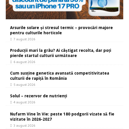
Arsurile solare și stresul termic – provocări majore
pentru culturile horticole
7 august 2026
Producții mari la grâu? Ai câștigat recolta, dar poți
pierde startul culturii următoare
6 august 2026
Cum susține genetica avansată competitivitatea
culturii de rapiță în România
5 august 2026
Solul – rezervor de nutrienți
4 august 2026
Nufarm Vine în Vie: peste 180 podgorii vizate să fie
vizitate în 2026-2027
3 august 2026