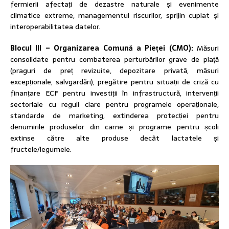
fermierii afectați de dezastre naturale și evenimente
climatice extreme, managementul riscurilor, sprijin cuplat și
interoperabilitatea datelor.
Blocul III – Organizarea Comună a Pieței (CMO):
Măsuri
consolidate pentru combaterea perturbărilor grave de piață
(praguri de preț revizuite, depozitare privată, măsuri
excepționale, salvgardări), pregătire pentru situații de criză cu
finanțare ECF pentru investiții în infrastructură, intervenții
sectoriale cu reguli clare pentru programele operaționale,
standarde de marketing, extinderea protecției pentru
denumirile produselor din carne și programe pentru școli
extinse către alte produse decât lactatele și
fructele/legumele.