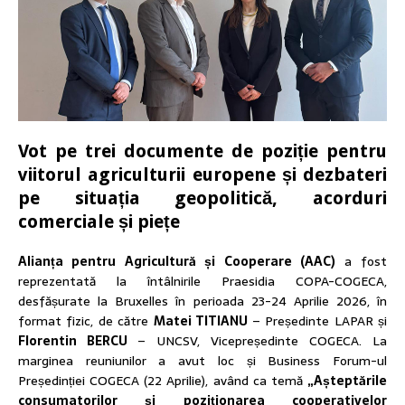
Vot pe trei documente de poziție pentru
viitorul agriculturii europene și dezbateri
pe situația geopolitică, acorduri
comerciale și piețe
Alianța pentru Agricultură și Cooperare (AAC)
a fost
reprezentată la întâlnirile Praesidia COPA-COGECA,
desfășurate la Bruxelles în perioada 23-24 Aprilie 2026, în
format fizic, de către
Matei TITIANU
– Președinte LAPAR și
Florentin BERCU
– UNCSV, Vicepreședinte COGECA. La
marginea reuniunilor a avut loc și Business Forum-ul
Președinției COGECA (22 Aprilie), având ca temă
„Așteptările
consumatorilor și poziționarea cooperativelor