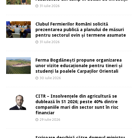
31 iulie 2026
Clubul Fermierilor Români solicită
prezentarea publică a planului de măsuri
pentru sectorul ovin și termene asumate
31 iulie 2026
Ferma Bogdănești propune organizarea
unor vizite educaționale pentru tineri și
studenți la poalele Carpaților Orientali
30 iulie 2026
CITR – Insolvențele din agricultură se
dublează în S1 2026; peste 40% dintre
companiile mari din sector sunt în risc
financiar
29 iulie 2026
Scrisoare deschisă către domnul ministru