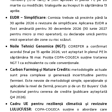
martie cu modificări; trialogurile au început în săptămâna 13
aprilie.
EUDR – Simplificare:
Comisia trebuie să prezinte până la
30 aprilie 2026 o revizuire de simplificare. Aplicarea EUDR a
fost amânată pentru 30 decembrie 2026 (30 iunie 2027
pentru micro și mici operatori), cu declarație unică pentru
micii operatori din zone cu risc scăzut.
Noile Tehnici Genomice (NGT):
COREPER a confirmat
acordul final pe 15 aprilie 2026; vot așteptat în plenul PE în
săptămâna 18 mai. Poziția COPA-COGECA susține tratarea
NGT 1 ca echivalente cu cele convenționale.
Carbon Farming și Nature Credits:
metodologiile actuale
sunt prea complexe și generează incertitudine pentru
fermieri. Este nevoie de metodologii simple, operaționale și
aplicabile la nivel de fermă, precum și de un EU Buyers’ Club
funcțional pentru cererea de credite (publicare așteptată
Q4 2026).
Cadru UE pentru reziliență climatică și revizuire
LULUCF/ESR:
COPA-COGECA susține o abordare care