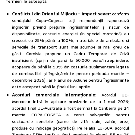
fermierii le așteaptă.
Conflictul din Orientul Mijlociu – impact sever:
conform
sondajului Copa-Cogeca, toți respondenții raportează
îngrijorări privind prețurile îngrășămintelor și riscuri de
disponibilitate, costurile energiei (în special motorină) au
crescut cu 25% până la 100%, materialele de ambalare și
serviciile de transport sunt mai scumpe și mai greu de
găsit. Comisia propune un Cadru Temporar de Criză
insuficient (sprijin de până la 50.000 euro/întreprindere,
acoperire de până la 50% din costurile suplimentare legate
de combustibil și îngrășăminte pentru perioada martie –
decembrie 2026), iar Planul de Acțiune pentru Îngrășăminte
este așteptat până la finalul lunii aprilie.
Acorduri comerciale internaționale:
Acordul UE-
Mercosur intră în aplicare provizorie de la 1 mai 2026;
acordul final UE-Australia a fost semnat la Canberra pe 24
martie. COPA-COGECA a cerut salvgardări pentru
sectoarele sensibile (carne de vită, oaie, zahăr, orez,
produse cu indicație geografică). Pe relația EU-SUA, acordul
Turnberry (15% tarif) a fost aprobat în plenul PE pe 26