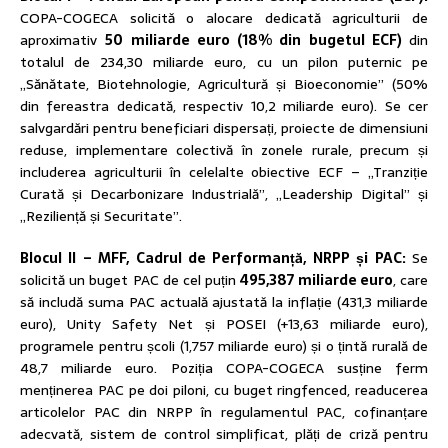
COPA-COGECA solicită o alocare dedicată agriculturii de
aproximativ
50 miliarde euro (18% din bugetul ECF)
din
totalul de 234,30 miliarde euro, cu un pilon puternic pe
„Sănătate, Biotehnologie, Agricultură și Bioeconomie” (50%
din fereastra dedicată, respectiv 10,2 miliarde euro). Se cer
salvgardări pentru beneficiari dispersați, proiecte de dimensiuni
reduse, implementare colectivă în zonele rurale, precum și
includerea agriculturii în celelalte obiective ECF – „Tranziție
Curată și Decarbonizare Industrială”, „Leadership Digital” și
„Reziliență și Securitate”.
Blocul II – MFF, Cadrul de Performanță, NRPP și PAC:
Se
solicită un buget PAC de cel puțin
495,387 miliarde euro
, care
să includă suma PAC actuală ajustată la inflație (431,3 miliarde
euro), Unity Safety Net și POSEI (+13,63 miliarde euro),
programele pentru școli (1,757 miliarde euro) și o țintă rurală de
48,7 miliarde euro. Poziția COPA-COGECA susține ferm
menținerea PAC pe doi piloni, cu buget ringfenced, readucerea
articolelor PAC din NRPP în regulamentul PAC, cofinanțare
adecvată, sistem de control simplificat, plăți de criză pentru