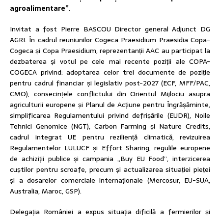
agroalimentare”
.
Invitat a fost Pierre BASCOU Director general Adjunct DG
AGRI. În cadrul reuniunilor Cogeca Praesidium Praesidia Copa-
Cogeca și Copa Praesidium, reprezentanții AAC au participat la
dezbaterea și votul pe cele mai recente poziții ale COPA-
COGECA privind: adoptarea celor trei documente de poziție
pentru cadrul financiar și legislativ post-2027 (ECF, MFF/PAC,
CMO), consecințele conflictului din Orientul Mijlociu asupra
agriculturii europene și Planul de Acțiune pentru Îngrășăminte,
simplificarea Regulamentului privind defrișările (EUDR), Noile
Tehnici Genomice (NGT), Carbon Farming și Nature Credits,
cadrul integrat UE pentru reziliență climatică, revizuirea
Regulamentelor LULUCF și Effort Sharing, regulile europene
de achiziții publice și campania „Buy EU Food”, interzicerea
cuștilor pentru scroafe, precum și actualizarea situației pieței
și a dosarelor comerciale internaționale (Mercosur, EU-SUA,
Australia, Maroc, GSP).
Delegația României a expus situația dificilă a fermierilor și