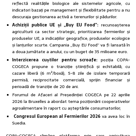
reflectă realitățile biologice ale sistemelor agricole, cu
indicatori bazați pe management și flexibilitate pentru a nu
descuraja gestionarea activă a terenurilor și pădurilor.
Achiziții publice UE și „Buy EU Food”:
recunoașterea
agriculturii ca sector strategic, prioritizarea fermierilor și
produselor UE, a indicațiilor geografice, produselor ecologice
și lanțurilor scurte. Campania „Buy EU Food” va fi lansată în
a doua jumătate a anului, cu un buget de 35 milioane euro.
Interzicerea cuștilor pentru scroafe:
poziția COPA-
COGECA propune o tranziție științifică și echitabilă, cu
cazare liberă (6 m²/boxă), 5-8 zile de izolare temporară
permisă, reciprocitate comercială, sprijin financiar și
perioadă de tranziție de 20 de ani.
Forumul de Afaceri al Președinției COGECA pe 22 aprilie
2026 la Bruxelles a abordat tema poziționării cooperativelor
agroalimentare în raport cu așteptările consumatorilor;
Congresul European al Fermierilor 2026
va avea loc în
Suedia.
COPA-COGECA rămâne platforma prin care agricultura