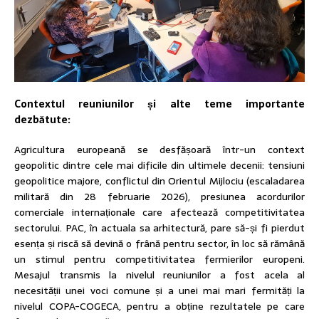
Contextul reuniunilor și alte teme importante
dezbătute:
Agricultura europeană se desfășoară într-un context
geopolitic dintre cele mai dificile din ultimele decenii: tensiuni
geopolitice majore, conflictul din Orientul Mijlociu (escaladarea
militară din 28 februarie 2026), presiunea acordurilor
comerciale internaționale care afectează competitivitatea
sectorului. PAC, în actuala sa arhitectură, pare să-și fi pierdut
esența și riscă să devină o frână pentru sector, în loc să rămână
un stimul pentru competitivitatea fermierilor europeni.
Mesajul transmis la nivelul reuniunilor a fost acela al
necesității unei voci comune și a unei mai mari fermități la
nivelul COPA-COGECA, pentru a obține rezultatele pe care