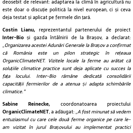
deosebit de relevant: adaptarea la climă în agricultură nu
este doar o discuție politică la nivel european, ci și ceva
deja testat și aplicat pe fermele din țară.
Costin Lianu,
reprezentantul partenerului de proiect
Inter-Bio
și gazda întâlnirii de la Brașov, a declarat:
„
Organizarea acestei Adunări Generale la Brașov a confirmat
că România este un pilon strategic în rețeaua
OrganicClimateNET. Vizitele locale la ferme au arătat că
soluțiile climatice practice sunt deja aplicate cu succes la
fața locului. Inter-Bio rămâne dedicată consolidării
capacității fermierilor de a atenua și adapta schimbările
climatice.”
Sabine Reinecke,
coordonatoarea proiectului
OrganicClimateNET
, a adăugat: „
A fost minunat să vedem
entuziasmul cu care cele două ferme organice pe care le-
am vizitat în jurul Brașovului au implementat practici