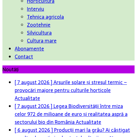
Horticultura
Interviu
Tehnica agricola
Zootehnie
Silvicultura
Cultura mare
Abonamente
Contact
Noutăți
[ 7 august 2026 ]
Arsurile solare și stresul termic –
provocări majore pentru culturile horticole
Actualitate
[ 7 august 2026 ]
Legea Biodiversității între miza
celor 972 de milioane de euro și realitatea aspră a
sectorului bio din România
Actualitate
[ 6 august 2026 ]
Producții mari la grâu? Ai câștigat