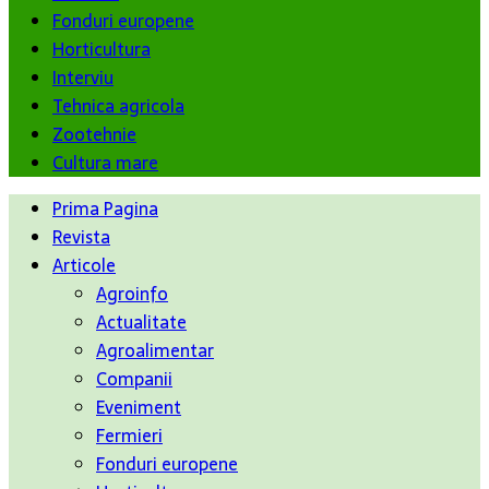
Fonduri europene
Horticultura
Interviu
Tehnica agricola
Zootehnie
Cultura mare
Prima Pagina
Revista
Articole
Agroinfo
Actualitate
Agroalimentar
Companii
Eveniment
Fermieri
Fonduri europene