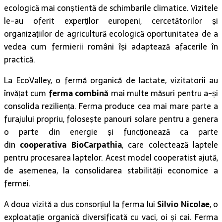
ecologică mai conștientă de schimbarile climatice. Vizitele
le-au oferit experților europeni, cercetătorilor și
organizațiilor de agricultură ecologică oportunitatea de a
vedea cum fermierii români își adaptează afacerile în
practică.
La EcoValley, o fermă organică de lactate, vizitatorii au
învățat cum
ferma combină
mai multe măsuri pentru a-și
consolida reziliența. Ferma produce cea mai mare parte a
furajului propriu, folosește panouri solare pentru a genera
o parte din energie și funcționează ca parte
din
cooperativa BioCarpathia
, care colectează laptele
pentru procesarea laptelor. Acest model cooperatist ajută,
de asemenea, la consolidarea stabilității economice a
fermei.
A doua vizită a dus consorțiul la ferma lui
Silvio Nicolae
, o
exploatație organică diversificată cu vaci, oi și cai. Ferma