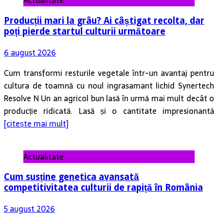
Actualitate
Producții mari la grâu? Ai câștigat recolta, dar
poți pierde startul culturii următoare
6 august 2026
Cum transformi resturile vegetale într-un avantaj pentru
cultura de toamnă cu noul ingrasamant lichid Synertech
Resolve N Un an agricol bun lasă în urmă mai mult decât o
producție ridicată. Lasă și o cantitate impresionantă
[citește mai mult]
Actualitate
Cum susține genetica avansată
competitivitatea culturii de rapiță în România
5 august 2026