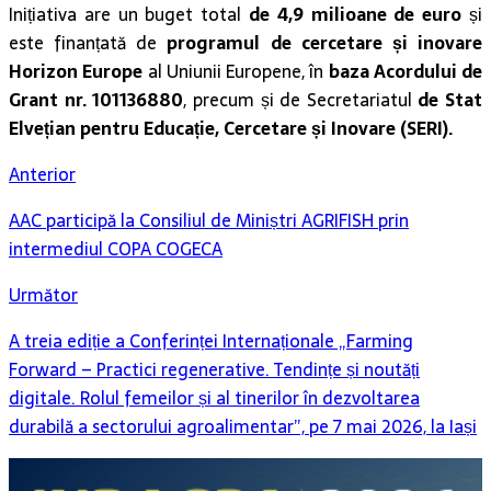
Inițiativa are un buget total
de 4,9 milioane de euro
și
este finanțată de
programul de cercetare și inovare
Horizon Europe
al Uniunii Europene, în
baza Acordului de
Grant nr. 101136880
, precum și de Secretariatul
de Stat
Elvețian pentru Educație, Cercetare și Inovare (SERI).
Anterior
AAC participă la Consiliul de Miniștri AGRIFISH prin
intermediul COPA COGECA
Următor
A treia ediție a Conferinței Internaționale „Farming
Forward – Practici regenerative. Tendințe și noutăți
digitale. Rolul femeilor și al tinerilor în dezvoltarea
durabilă a sectorului agroalimentar”, pe 7 mai 2026, la Iași