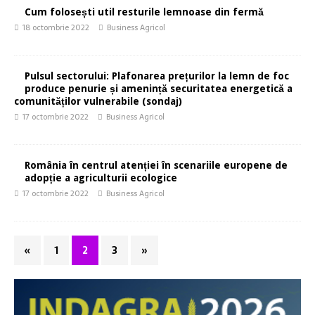
Cum folosești util resturile lemnoase din fermă
18 octombrie 2022
Business Agricol
Pulsul sectorului: Plafonarea prețurilor la lemn de foc
produce penurie și amenință securitatea energetică a
comunităților vulnerabile (sondaj)
17 octombrie 2022
Business Agricol
România în centrul atenției în scenariile europene de
adopție a agriculturii ecologice
17 octombrie 2022
Business Agricol
«
1
2
3
»