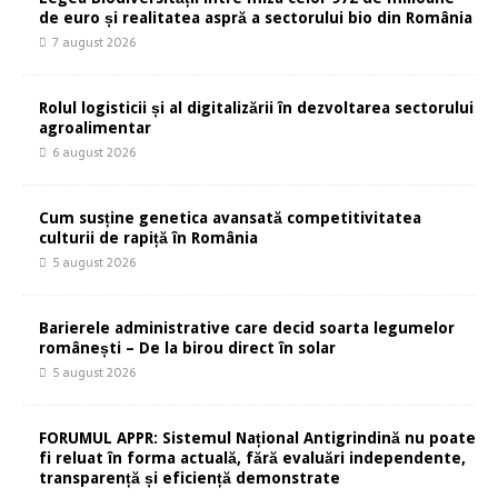
de euro și realitatea aspră a sectorului bio din România
7 august 2026
Rolul logisticii și al digitalizării în dezvoltarea sectorului
agroalimentar
6 august 2026
Cum susține genetica avansată competitivitatea
culturii de rapiță în România
5 august 2026
Barierele administrative care decid soarta legumelor
românești – De la birou direct în solar
5 august 2026
FORUMUL APPR: Sistemul Național Antigrindină nu poate
fi reluat în forma actuală, fără evaluări independente,
transparență și eficiență demonstrate