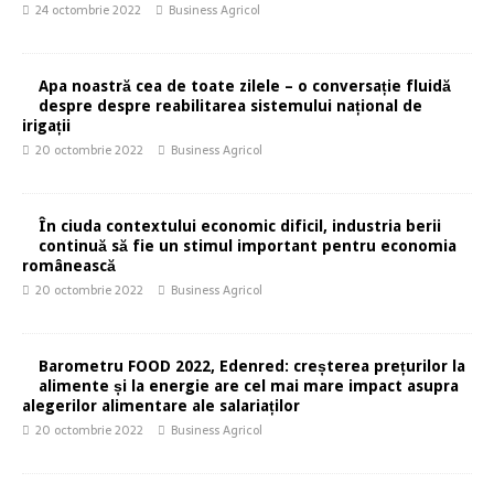
24 octombrie 2022
Business Agricol
Apa noastră cea de toate zilele – o conversație fluidă
despre despre reabilitarea sistemului național de
irigații
20 octombrie 2022
Business Agricol
În ciuda contextului economic dificil, industria berii
continuă să fie un stimul important pentru economia
românească
20 octombrie 2022
Business Agricol
Barometru FOOD 2022, Edenred: creșterea prețurilor la
alimente și la energie are cel mai mare impact asupra
alegerilor alimentare ale salariaților
20 octombrie 2022
Business Agricol