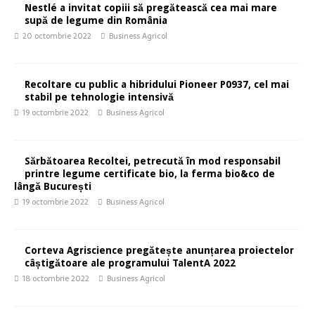
Nestlé a invitat copiii să pregătească cea mai mare
supă de legume din România
20 octombrie 2022
Business Agricol
Recoltare cu public a hibridului Pioneer P0937, cel mai
stabil pe tehnologie intensivă
19 octombrie 2022
Business Agricol
Sărbătoarea Recoltei, petrecută în mod responsabil
printre legume certificate bio, la ferma bio&co de
lângă București
19 octombrie 2022
Business Agricol
Corteva Agriscience pregătește anunțarea proiectelor
câștigătoare ale programului TalentA 2022
18 octombrie 2022
Business Agricol