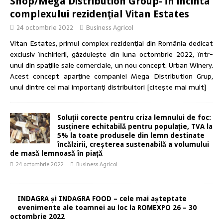
Shop/Mega Distribution Group- ȋn incinta
complexului rezidenţial Vitan Estates
24 octombrie 2022
Business Agricol
Vitan Estates, primul complex rezidenţial din România dedicat
exclusiv ȋnchirierii, găzduieşte din luna octombrie 2022, ȋntr-
unul din spaţiile sale comerciale, un nou concept: Urban Winery.
Acest concept aparţine companiei Mega Distribution Grup,
unul dintre cei mai importanţi distribuitori
[citește mai mult]
Soluții corecte pentru criza lemnului de foc:
susținere echitabilă pentru populație, TVA la
5% la toate produsele din lemn destinate
încălzirii, creșterea sustenabilă a volumului
de masă lemnoasă în piață
24 octombrie 2022
Business Agricol
INDAGRA și INDAGRA FOOD – cele mai așteptate
evenimente ale toamnei au loc la ROMEXPO 26 – 30
octombrie 2022