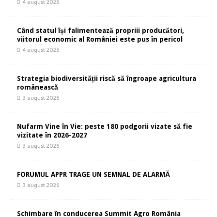
4 august 2026
Când statul își falimentează propriii producători,
viitorul economic al României este pus în pericol
4 august 2026
Strategia biodiversității riscă să îngroape agricultura
românească
3 august 2026
Nufarm Vine în Vie: peste 180 podgorii vizate să fie
vizitate în 2026-2027
3 august 2026
FORUMUL APPR TRAGE UN SEMNAL DE ALARMĂ
3 august 2026
Schimbare în conducerea Summit Agro România