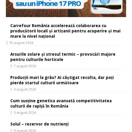
Carrefour România accelerează colaborarea cu
producătorii locali și artizanii pentru acoperire și mai
mare la nivel național
10 august 2026
Arsurile solare și stresul termic – provocări majore
pentru culturile horticole
7 august 2026
Producții mari la grâu? Ai câștigat recolta, dar poți
pierde startul culturii următoare
6 august 2026
Cum susține genetica avansată competitivitatea
culturii de rapiță în România
5 august 2026
Solul – rezervor de nutrienți
4 august 2026