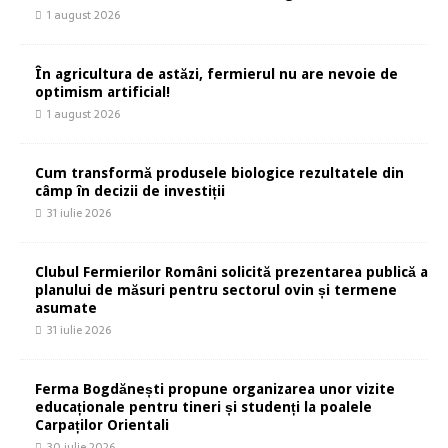
1 august 2026
În agricultura de astăzi, fermierul nu are nevoie de
optimism artificial!
1 august 2026
Cum transformă produsele biologice rezultatele din
câmp în decizii de investiții
31 iulie 2026
Clubul Fermierilor Români solicită prezentarea publică a
planului de măsuri pentru sectorul ovin și termene
asumate
31 iulie 2026
Ferma Bogdănești propune organizarea unor vizite
educaționale pentru tineri și studenți la poalele
Carpaților Orientali
30 iulie 2026