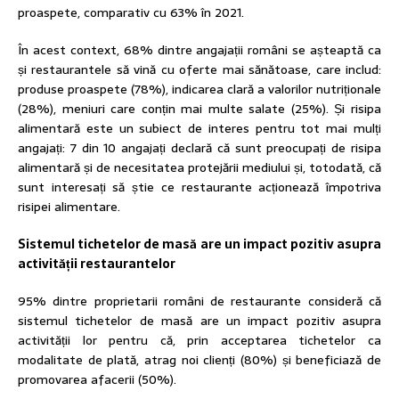
proaspete, comparativ cu 63% în 2021.
În acest context, 68% dintre angajații români se așteaptă ca
și restaurantele să vină cu oferte mai sănătoase, care includ:
produse proaspete (78%), indicarea clară a valorilor nutriționale
(28%), meniuri care conțin mai multe salate (25%). Și risipa
alimentară este un subiect de interes pentru tot mai mulți
angajați: 7 din 10 angajați declară că sunt preocupați de risipa
alimentară și de necesitatea protejării mediului și, totodată, că
sunt interesați să știe ce restaurante acționează împotriva
risipei alimentare.
Sistemul tichetelor de masă are un impact pozitiv asupra
activității restaurantelor
95% dintre proprietarii români de restaurante consideră că
sistemul tichetelor de masă are un impact pozitiv asupra
activității lor pentru că, prin acceptarea tichetelor ca
modalitate de plată, atrag noi clienți (80%) și beneficiază de
promovarea afacerii (50%).