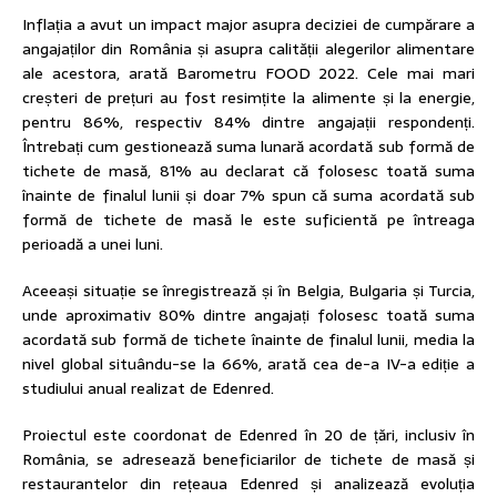
Inflația a avut un impact major asupra deciziei de cumpărare a
angajaților din România și asupra calității alegerilor alimentare
ale acestora, arată Barometru FOOD 2022. Cele mai mari
creșteri de prețuri au fost resimțite la alimente și la energie,
pentru 86%, respectiv 84% dintre angajații respondenți.
Întrebați cum gestionează suma lunară acordată sub formă de
tichete de masă, 81% au declarat că folosesc toată suma
înainte de finalul lunii și doar 7% spun că suma acordată sub
formă de tichete de masă le este suficientă pe întreaga
perioadă a unei luni.
Aceeași situație se înregistrează și în Belgia, Bulgaria și Turcia,
unde aproximativ 80% dintre angajați folosesc toată suma
acordată sub formă de tichete înainte de finalul lunii, media la
nivel global situându-se la 66%, arată cea de-a IV-a ediție a
studiului anual realizat de Edenred.
Proiectul este coordonat de Edenred în 20 de țări, inclusiv în
România, se adresează beneficiarilor de tichete de masă și
restaurantelor din rețeaua Edenred și analizează evoluția