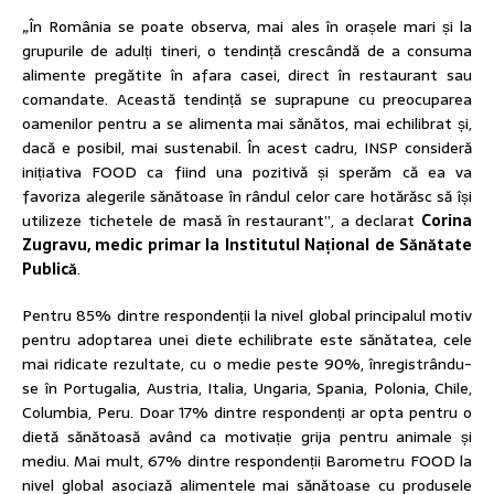
„
În România se poate observa, mai ales în orașele mari și la
grupurile de adulți tineri, o tendință crescândă de a consuma
alimente pregătite în afara casei, direct în restaurant sau
comandate. Această tendință se suprapune cu preocuparea
oamenilor pentru a se alimenta mai sănătos, mai echilibrat și,
dacă e posibil, mai sustenabil. În acest cadru, INSP consideră
inițiativa FOOD ca fiind una pozitivă și sperăm că ea va
favoriza alegerile sănătoase în rândul celor care hotărăsc să își
utilizeze tichetele de masă în restaurant”, a declarat
Corina
Zugravu, medic primar la Institutul Național de Sănătate
Publică
.
Pentru 85% dintre respondenții la nivel global principalul motiv
pentru adoptarea unei diete echilibrate este sănătatea, cele
mai ridicate rezultate, cu o medie peste 90%, înregistrându-
se în Portugalia, Austria, Italia, Ungaria, Spania, Polonia, Chile,
Columbia, Peru. Doar 17% dintre respondenți ar opta pentru o
dietă sănătoasă având ca motivație grija pentru animale și
mediu. Mai mult, 67% dintre respondenții Barometru FOOD la
nivel global asociază alimentele mai sănătoase cu produsele