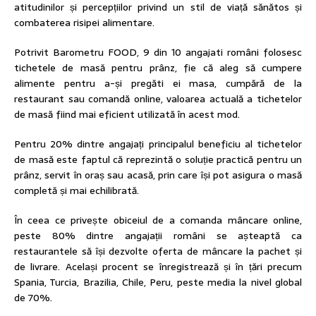
atitudinilor și percepțiilor privind un stil de viață sănătos și
combaterea risipei alimentare.
Potrivit Barometru FOOD, 9 din 10 angajati români folosesc
tichetele de masă pentru prânz, fie că aleg să cumpere
alimente pentru a-și pregăti ei masa, cumpără de la
restaurant sau comandă online, valoarea actuală a tichetelor
de masă fiind mai eficient utilizată în acest mod.
Pentru 20% dintre angajați principalul beneficiu al tichetelor
de masă este faptul că reprezintă o soluție practică pentru un
prânz, servit în oraș sau acasă, prin care își pot asigura o masă
completă și mai echilibrată.
În ceea ce privește obiceiul de a comanda mâncare online,
peste 80% dintre angajații români se așteaptă ca
restaurantele să își dezvolte oferta de mâncare la pachet și
de livrare. Același procent se înregistrează și în țări precum
Spania, Turcia, Brazilia, Chile, Peru, peste media la nivel global
de 70%.