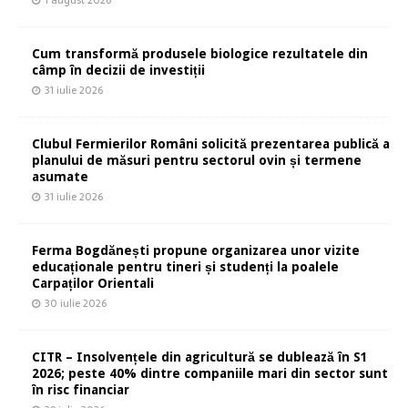
1 august 2026
Cum transformă produsele biologice rezultatele din
câmp în decizii de investiții
31 iulie 2026
Clubul Fermierilor Români solicită prezentarea publică a
planului de măsuri pentru sectorul ovin și termene
asumate
31 iulie 2026
Ferma Bogdănești propune organizarea unor vizite
educaționale pentru tineri și studenți la poalele
Carpaților Orientali
30 iulie 2026
CITR – Insolvențele din agricultură se dublează în S1
2026; peste 40% dintre companiile mari din sector sunt
în risc financiar