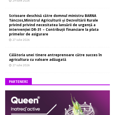
29 iulie 2026
Scrisoare deschisă către domnul ministru BARNA
Tánczos,Ministrul Agriculturii și Dezvoltării Rurale
privind privind necesitatea lansării de urgență a
intervenției DR-31 – Contribuții financiare la plata
primelor de asigurare
27 iulie 2026
Călătoria unei tinere antreprenoare către succes în
agricultura cu valoare adăugată
27 iulie 2026
PARTENERI