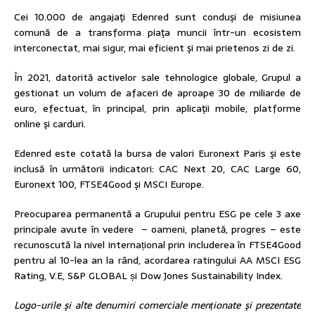
Cei 10.000 de angajaţi Edenred sunt conduşi de misiunea
comună de a transforma piaţa muncii într-un ecosistem
interconectat, mai sigur, mai eficient şi mai prietenos zi de zi.
În 2021, datorită activelor sale tehnologice globale, Grupul a
gestionat un volum de afaceri de aproape 30 de miliarde de
euro, efectuat, în principal, prin aplicaţii mobile, platforme
online şi carduri.
Edenred este cotată la bursa de valori Euronext Paris şi este
inclusă în următorii indicatori: CAC Next 20, CAC Large 60,
Euronext 100, FTSE4Good şi MSCI Europe.
Preocuparea permanentă a Grupului pentru ESG pe cele 3 axe
principale avute în vedere – oameni, planetă, progres – este
recunoscută la nivel internațional prin includerea în FTSE4Good
pentru al 10-lea an la rând, acordarea ratingului AA MSCI ESG
Rating, V.E, S&P GLOBAL și Dow Jones Sustainability Index.
Logo-urile şi alte denumiri comerciale menționate şi prezentate