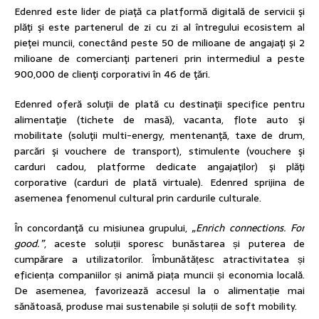
Edenred este lider de piaţă ca platformă digitală de servicii şi
plăţi şi este partenerul de zi cu zi al întregului ecosistem al
pieţei muncii, conectând peste 50 de milioane de angajaţi şi 2
milioane de comercianţi parteneri prin intermediul a peste
900,000 de clienţi corporativi în 46 de ţări.
Edenred oferă soluţii de plată cu destinaţii specifice pentru
alimentaţie (tichete de masă), vacanta, flote auto şi
mobilitate (soluţii multi-energy, mentenanţă, taxe de drum,
parcări şi vouchere de transport), stimulente (vouchere şi
carduri cadou, platforme dedicate angajaţilor) şi plăţi
corporative (carduri de plată virtuale). Edenred sprijina de
asemenea fenomenul cultural prin cardurile culturale.
În concordanţă cu misiunea grupului,
„Enrich connections. For
good.”
, aceste soluții sporesc bunăstarea și puterea de
cumpărare a utilizatorilor. Îmbunătățesc atractivitatea și
eficiența companiilor și animă piața muncii și economia locală.
De asemenea, favorizează accesul la o alimentație mai
sănătoasă, produse mai sustenabile și soluții de soft mobility.