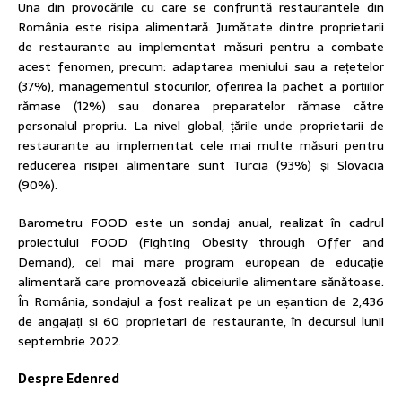
Una din provocările cu care se confruntă restaurantele din
România este risipa alimentară. Jumătate dintre proprietarii
de restaurante au implementat măsuri pentru a combate
acest fenomen, precum: adaptarea meniului sau a rețetelor
(37%), managementul stocurilor, oferirea la pachet a porțiilor
rămase (12%) sau donarea preparatelor rămase către
personalul propriu. La nivel global, țările unde proprietarii de
restaurante au implementat cele mai multe măsuri pentru
reducerea risipei alimentare sunt Turcia (93%) și Slovacia
(90%).
Barometru FOOD este un sondaj anual, realizat în cadrul
proiectului FOOD (Fighting Obesity through Offer and
Demand), cel mai mare program european de educație
alimentară care promovează obiceiurile alimentare sănătoase.
În România, sondajul a fost realizat pe un eșantion de 2,436
de angajați și 60 proprietari de restaurante, în decursul lunii
septembrie 2022.
Despre Edenred