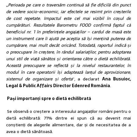
„Perioada pe care o traversăm continuă să fie dificilă din punct
de vedere socio-economic, iar efectele se resimt prin creșterile
de cost repetate. Impactul este cel mai vizibil în coșul de
cumpărături. Rezultatele Barometru FOOD confirmă faptul că
beneficiul nr. 1 în preferințele angajaților – cardul de masă este
un instrument care îi ajută pe aceştia să își mențină puterea de
cumpărare, mai mult decât oricând. Totodată, raportul indică și
o preocupare în creștere, în rândul salariaţilor, pentru adoptarea
unui stil de viață sănătos și orientarea către o dietă echilibrată.
Această preocupare se reflectă și la nivelul restaurantelor, în
modul în care operatorii își adaptează lanțul de aprovizionare,
sistemul de organizare și oferta
”, a declarat
Ana Busuioc,
Legal & Public Affairs Director Edenred România
.
Pași importanți spre o dietă echilibrată
Se observă o creștere a interesului angajaților români pentru o
dietă echilibrată: 71% dintre ei spun că au devenit mai
conștienți de alegerile alimentare, dar și de necesitatea de a
avea o dietă sănătoasă.