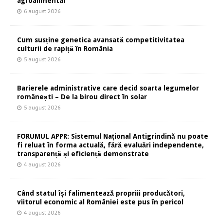
agroalimentar
6 august 2026
Cum susține genetica avansată competitivitatea
culturii de rapiță în România
5 august 2026
Barierele administrative care decid soarta legumelor
românești – De la birou direct în solar
5 august 2026
FORUMUL APPR: Sistemul Național Antigrindină nu poate
fi reluat în forma actuală, fără evaluări independente,
transparență și eficiență demonstrate
4 august 2026
Când statul își falimentează propriii producători,
viitorul economic al României este pus în pericol
4 august 2026