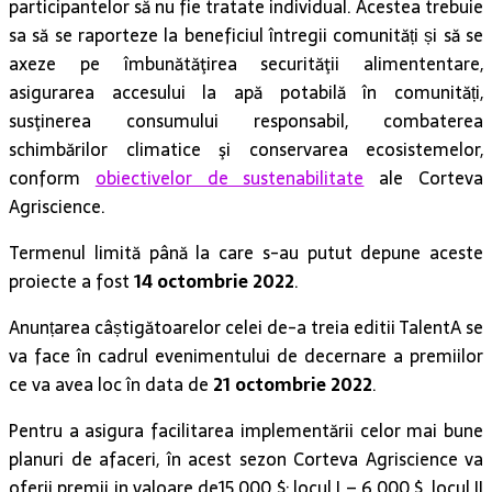
participantelor să nu fie tratate individual. Acestea trebuie
sa să se raporteze la beneficiul întregii comunități și să se
axeze pe îmbunătăţirea securităţii alimententare,
asigurarea accesului la apă potabilă în comunități,
susţinerea consumului responsabil, combaterea
schimbărilor climatice şi conservarea ecosistemelor,
conform
obiectivelor de sustenabilitate
ale Corteva
Agriscience.
Termenul limită până la care s-au putut depune aceste
proiecte a fost
14 octombrie 2022
.
Anunțarea câștigătoarelor celei de-a treia editii TalentA se
va face în cadrul evenimentului de decernare a premiilor
ce va avea loc în data de
21 octombrie 2022
.
Pentru a asigura facilitarea implementării celor mai bune
planuri de afaceri, în acest sezon Corteva Agriscience va
oferii premii in valoare de15.000 $: locul I – 6.000 $, locul II