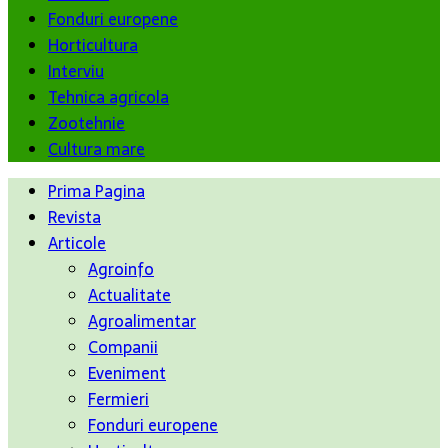
Fonduri europene
Horticultura
Interviu
Tehnica agricola
Zootehnie
Cultura mare
Prima Pagina
Revista
Articole
Agroinfo
Actualitate
Agroalimentar
Companii
Eveniment
Fermieri
Fonduri europene