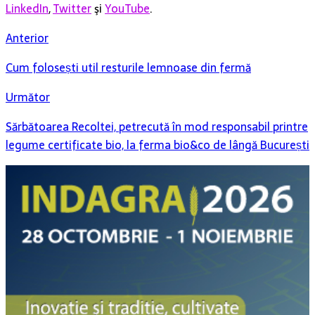
LinkedIn
,
Twitter
şi
YouTube
.
Anterior
Cum folosești util resturile lemnoase din fermă
Următor
Sărbătoarea Recoltei, petrecută în mod responsabil printre
legume certificate bio, la ferma bio&co de lângă București