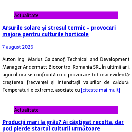
Actualitate
Arsurile solare și stresul termic – provocări
majore pentru culturile horticole
7 august 2026
Autor: Ing. Marius Gaidanof, Technical and Development
Manager Andermatt Biocontrol Romania SRL În ultimii ani,
agricultura se confruntă cu o provocare tot mai evidentă:
creșterea frecvenței și intensității valurilor de căldură.
Temperaturile extreme, asociate cu
[citește mai mult]
Actualitate
Producții mari la grâu? Ai câștigat recolta, dar
poți pierde startul culturii următoare