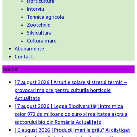
Horticultura
Interviu
Tehnica agricola
Zootehnie
Silvicultura
Cultura mare
Abonamente
Contact
Noutăți
[ 7 august 2026 ]
Arsurile solare și stresul termic –
provocări majore pentru culturile horticole
Actualitate
[ 7 august 2026 ]
Legea Biodiversității între miza
celor 972 de milioane de euro și realitatea aspră a
sectorului bio din România
Actualitate
[ 6 august 2026 ]
Producții mari la grâu? Ai câștigat