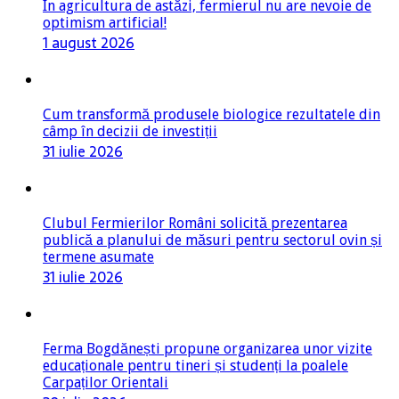
În agricultura de astăzi, fermierul nu are nevoie de
optimism artificial!
1 august 2026
Cum transformă produsele biologice rezultatele din
câmp în decizii de investiții
31 iulie 2026
Clubul Fermierilor Români solicită prezentarea
publică a planului de măsuri pentru sectorul ovin și
termene asumate
31 iulie 2026
Ferma Bogdănești propune organizarea unor vizite
educaționale pentru tineri și studenți la poalele
Carpaților Orientali