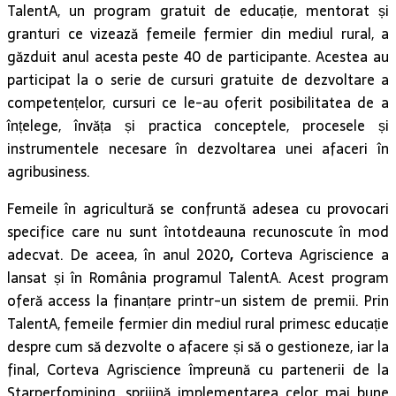
TalentA, un program gratuit de educație, mentorat și
granturi ce vizează femeile fermier din mediul rural, a
găzduit anul acesta peste 40 de participante. Acestea au
participat la o serie de cursuri gratuite de dezvoltare a
competențelor, cursuri ce le-au oferit posibilitatea de a
înțelege, învăța și practica conceptele, procesele și
instrumentele necesare în dezvoltarea unei afaceri în
agribusiness.
Femeile în agricultură se confruntă adesea cu provocari
specifice care nu sunt întotdeauna recunoscute în mod
adecvat. De aceea, în anul 2020
,
Corteva Agriscience a
lansat și în România programul TalentA. Acest program
oferă access la finanțare printr-un sistem de premii. Prin
TalentA, femeile fermier din mediul rural primesc educație
despre cum să dezvolte o afacere și să o gestioneze, iar la
final, Corteva Agriscience împreună cu partenerii de la
Starperfomining, sprijină implementarea celor mai bune