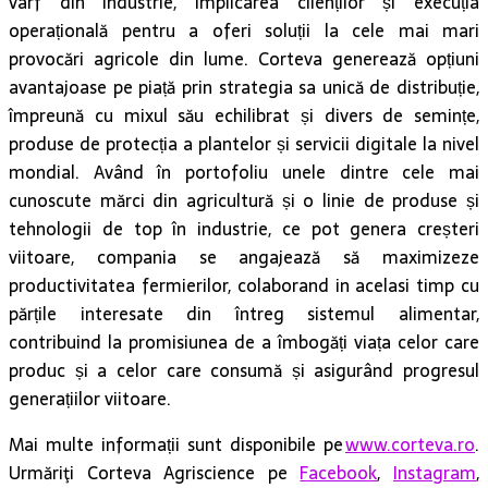
vârf din industrie, implicarea clienților și execuția
operațională pentru a oferi soluții la cele mai mari
provocări agricole din lume. Corteva generează opțiuni
avantajoase pe piață prin strategia sa unică de distribuție,
împreună cu mixul său echilibrat și divers de semințe,
produse de protecția a plantelor și servicii digitale la nivel
mondial. Având în portofoliu unele dintre cele mai
cunoscute mărci din agricultură și o linie de produse și
tehnologii de top în industrie, ce pot genera creșteri
viitoare, compania se angajează să maximizeze
productivitatea fermierilor, colaborand in acelasi timp cu
părțile interesate din întreg sistemul alimentar,
contribuind la promisiunea de a îmbogăți viața celor care
produc și a celor care consumă și asigurând progresul
generațiilor viitoare.
Mai multe informații sunt disponibile pe
www.corteva.ro
.
Urmăriţi Corteva Agriscience pe
Facebook
,
Instagram
,