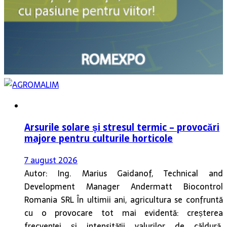
Arsurile solare și stresul termic – provocări
majore pentru culturile horticole
7 august 2026
Autor: Ing. Marius Gaidanof, Technical and
Development Manager Andermatt Biocontrol
Romania SRL În ultimii ani, agricultura se confruntă
cu o provocare tot mai evidentă: creșterea
frecvenței și intensității valurilor de căldură.