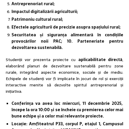
Antreprenoriat rural;
Impactul digitalizării agriculturii;
Patrimoniu cultural rural;
Efectele agriculturii de precizie asupra spațiului rural;
Securitatea și siguranța alimentară în condițiile
provocărilor noii PAC; 10.
Parteneriate pentru
dezvoltarea sustenabilă.
Studenții vor prezenta proiecte cu
aplicabilitate directă
,
elaborând planuri de dezvoltare sustenabilă pentru zone
rurale, integrând aspecte economice, sociale și de mediu.
Echipele de studenți vor fi implicate în jocuri de rol și exerciții
interactive menite să dezvolte spiritul antreprenorial și
inițiativa.
Conferința va avea loc miercuri, 11 decembrie 2025,
începe la ora 10:00 și se încheie cu premierea celor mai
bune echipe și a celor mai relevante proiecte.
Locație: Amfiteatrul P33, corpul P, etajul 1, Campusul