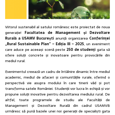
Viitorul sustenabil al satului românesc este proiectat de noua
generație!
Facultatea de Management și Dezvoltare
Rurală a USAMV București
anunță organizarea
Conferinței
„Rural Sustainable Plan” – Ediția III – 2025
, un eveniment
care aduce pe aceeași scenă peste
250 de studenți
gata să
ofere soluții concrete și inovatoare pentru provocările din
mediul rural.
Evenimentul creează un cadru de întâlnire dinamic între mediul
academic, mediul de afaceri și comunitățile rurale, oferind o
perspectivă vie asupra modului în care tinerii văd și pot
transforma satele României. Studenții vor lucra în echipă și vor
propune soluții inovative pentru dezvoltarea mediului rural. De
altfel, toate programele de studiu ale Facultății de
Management și Dezvoltare Rurală din cadrul USAMVB
urmăresc să pună bazele unei noi generații de specialiști gata