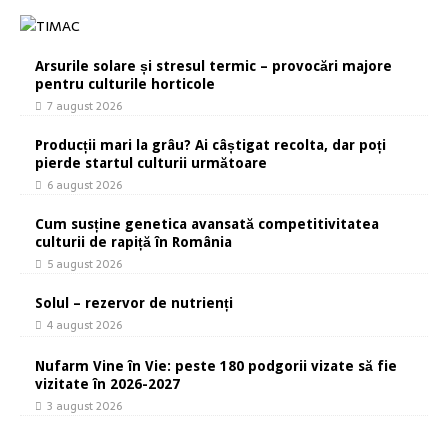
Arsurile solare și stresul termic – provocări majore
pentru culturile horticole
7 august 2026
Producții mari la grâu? Ai câștigat recolta, dar poți
pierde startul culturii următoare
6 august 2026
Cum susține genetica avansată competitivitatea
culturii de rapiță în România
5 august 2026
Solul – rezervor de nutrienți
4 august 2026
Nufarm Vine în Vie: peste 180 podgorii vizate să fie
vizitate în 2026-2027
3 august 2026