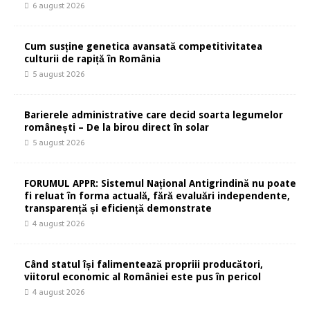
6 august 2026
Cum susține genetica avansată competitivitatea
culturii de rapiță în România
5 august 2026
Barierele administrative care decid soarta legumelor
românești – De la birou direct în solar
5 august 2026
FORUMUL APPR: Sistemul Național Antigrindină nu poate
fi reluat în forma actuală, fără evaluări independente,
transparență și eficiență demonstrate
4 august 2026
Când statul își falimentează propriii producători,
viitorul economic al României este pus în pericol
4 august 2026