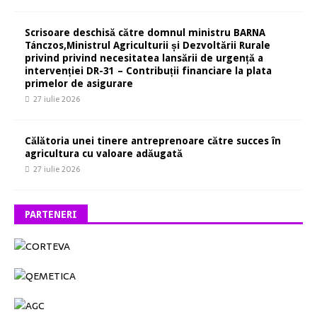
Scrisoare deschisă către domnul ministru BARNA
Tánczos,Ministrul Agriculturii și Dezvoltării Rurale
privind privind necesitatea lansării de urgență a
intervenției DR-31 – Contribuții financiare la plata
primelor de asigurare
27 iulie 2026
Călătoria unei tinere antreprenoare către succes în
agricultura cu valoare adăugată
27 iulie 2026
PARTENERI