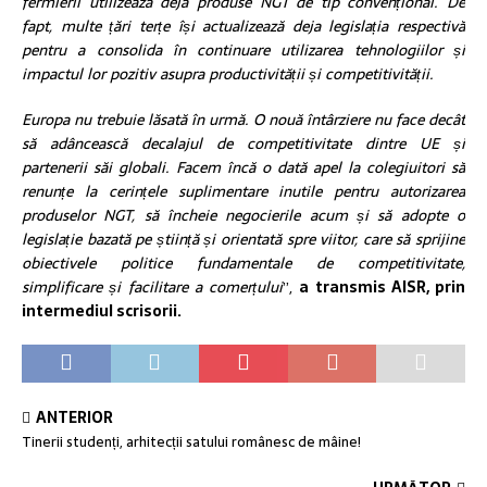
fermierii utilizează deja produse NGT de tip convențional. De
fapt, multe țări terțe își actualizează deja legislația respectivă
pentru a consolida în continuare utilizarea tehnologiilor și
impactul lor pozitiv asupra productivității și competitivității.
Europa nu trebuie lăsată în urmă. O nouă întârziere nu face decât
să adâncească decalajul de competitivitate dintre UE și
partenerii săi globali. Facem încă o dată apel la colegiuitori să
renunțe la cerințele suplimentare inutile pentru autorizarea
produselor NGT, să încheie negocierile acum și să adopte o
legislație bazată pe știință și orientată spre viitor, care să sprijine
obiectivele politice fundamentale de competitivitate,
simplificare și facilitare a comerțului
”,
a transmis AISR, prin
intermediul scrisorii.
ANTERIOR
Tinerii studenți, arhitecții satului românesc de mâine!