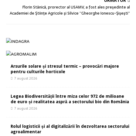
URMĂTOR
Florin Stănică, prorector al USAMV, a fost ales preşedinte al
Academiei de Ştiinţe Agricole şi Silvice ”Gheorghe Ionescu-Şişeşti”
Arsurile solare și stresul termic – provocări majore
pentru culturile horticole
7 august 2026
Legea Biodiversității între miza celor 972 de milioane
de euro și realitatea aspră a sectorului bio din România
7 august 2026
Rolul logisticii și al digitalizării în dezvoltarea sectorului
agroalimentar