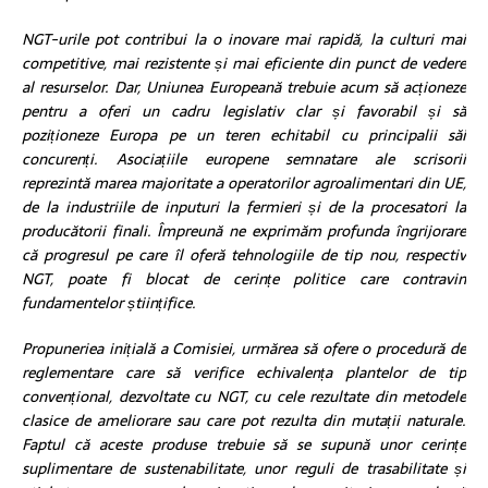
NGT-urile pot contribui la o inovare mai rapidă, la culturi mai
competitive, mai rezistente și mai eficiente din punct de vedere
al resurselor. Dar, Uniunea Europeană trebuie acum să acționeze
pentru a oferi un cadru legislativ clar și favorabil și să
poziționeze Europa pe un teren echitabil cu principalii săi
concurenți. Asociațiile europene semnatare ale scrisorii
reprezintă marea majoritate a operatorilor agroalimentari din UE,
de la industriile de inputuri la fermieri și de la procesatori la
producătorii finali. Împreună ne exprimăm profunda îngrijorare
că progresul pe care îl oferă tehnologiile de tip nou, respectiv
NGT, poate fi blocat de cerințe politice care contravin
fundamentelor științifice.
Propuneriea inițială a Comisiei, urmărea să ofere o procedură de
reglementare care să verifice echivalența plantelor de tip
convențional, dezvoltate cu NGT, cu cele rezultate din metodele
clasice de ameliorare sau care pot rezulta din mutații naturale.
Faptul că aceste produse trebuie să se supună unor cerințe
suplimentare de sustenabilitate, unor reguli de trasabilitate și