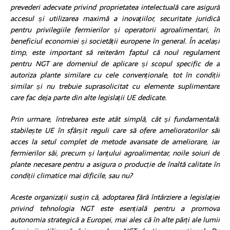
prevederi adecvate privind proprietatea intelectuală care asigură
accesul și utilizarea maximă a inovațiilor, securitate juridică
pentru privilegiile fermierilor și operatorii agroalimentari, în
beneficiul economiei și societății europene în general. În același
timp, este important să reiterăm faptul că noul regulament
pentru NGT are domeniul de aplicare și scopul specific de a
autoriza plante similare cu cele convenționale, tot în condiții
similar și nu trebuie suprasolicitat cu elemente suplimentare
care fac deja parte din alte legislații UE dedicate.
Prin urmare, întrebarea este atât simplă, cât și fundamentală:
stabilește UE în sfârșit reguli care să ofere amelioratorilor săi
acces la setul complet de metode avansate de ameliorare, iar
fermierilor săi, precum și lanțului agroalimentar, noile soiuri de
plante necesare pentru a asigura o producție de înaltă calitate în
condiții climatice mai dificile, sau nu?
Aceste organizații susțin că, adoptarea fără întârziere a legislației
privind tehnologia NGT este esențială pentru a promova
autonomia strategică a Europei, mai ales că în alte părți ale lumii