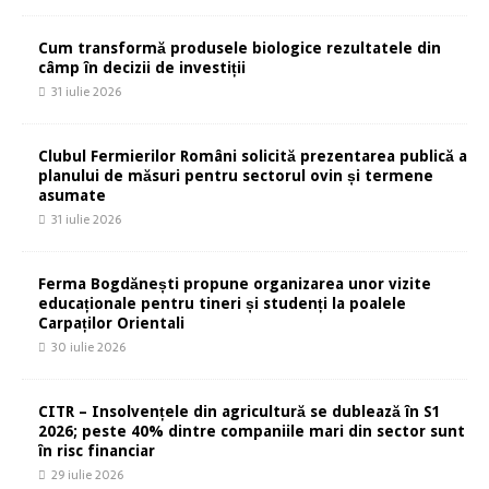
Cum transformă produsele biologice rezultatele din
câmp în decizii de investiții
31 iulie 2026
Clubul Fermierilor Români solicită prezentarea publică a
planului de măsuri pentru sectorul ovin și termene
asumate
31 iulie 2026
Ferma Bogdănești propune organizarea unor vizite
educaționale pentru tineri și studenți la poalele
Carpaților Orientali
30 iulie 2026
CITR – Insolvențele din agricultură se dublează în S1
2026; peste 40% dintre companiile mari din sector sunt
în risc financiar
29 iulie 2026