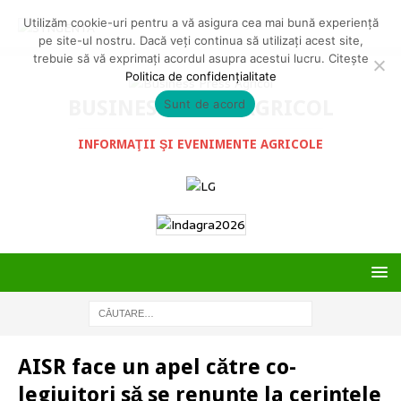
Utilizăm cookie-uri pentru a vă asigura cea mai bună experiență
pe site-ul nostru. Dacă veți continua să utilizați acest site,
trebuie să vă exprimați acordul asupra acestui lucru. Citește
Politica de confidențialitate
BUSINESS PRESS AGRICOL
Sunt de acord
INFORMAŢII ŞI EVENIMENTE AGRICOLE
AISR face un apel către co-
legiuitori să se renunțe la cerințele