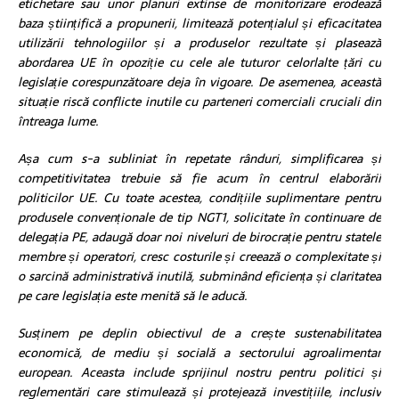
etichetare sau unor planuri extinse de monitorizare erodează
baza științifică a propunerii, limitează potențialul și eficacitatea
utilizării tehnologiilor și a produselor rezultate și plasează
abordarea UE în opoziție cu cele ale tuturor celorlalte țări cu
legislație corespunzătoare deja în vigoare. De asemenea, această
situație riscă conflicte inutile cu parteneri comerciali cruciali din
întreaga lume.
Așa cum s-a subliniat în repetate rânduri, simplificarea și
competitivitatea trebuie să fie acum în centrul elaborării
politicilor UE. Cu toate acestea, condițiile suplimentare pentru
produsele convenționale de tip NGT1, solicitate în continuare de
delegația PE, adaugă doar noi niveluri de birocrație pentru statele
membre și operatori, cresc costurile și creează o complexitate și
o sarcină administrativă inutilă, subminând eficiența și claritatea
pe care legislația este menită să le aducă.
Susținem pe deplin obiectivul de a crește sustenabilitatea
economică, de mediu și socială a sectorului agroalimentar
european. Aceasta include sprijinul nostru pentru politici și
reglementări care stimulează și protejează investițiile, inclusiv