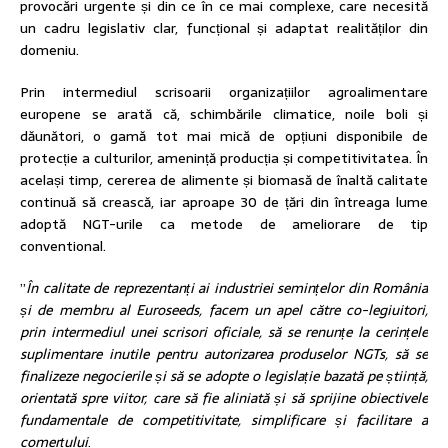
provocări urgente și din ce în ce mai complexe, care necesită
un cadru legislativ clar, funcțional și adaptat realităților din
domeniu.
Prin intermediul scrisoarii organizațiilor agroalimentare
europene se arată că, schimbările climatice, noile boli și
dăunători, o gamă tot mai mică de opțiuni disponibile de
protecție a culturilor, amenință producția și competitivitatea. În
același timp, cererea de alimente și biomasă de înaltă calitate
continuă să crească, iar aproape 30 de țări din întreaga lume
adoptă NGT-urile ca metode de ameliorare de tip
conventional.
”
În calitate de reprezentanți ai industriei semințelor din România
și de membru al Euroseeds, facem
un apel către co-legiuitori,
prin intermediul unei scrisori oficiale, să se renunțe la cerințele
suplimentare inutile pentru autorizarea produselor NGTs, să se
finalizeze negocierile și să se adopte o legislație bazată pe știință,
orientată spre viitor, care să fie aliniată și să sprijine obiectivele
fundamentale de competitivitate, simplificare și facilitare a
comerțului
.